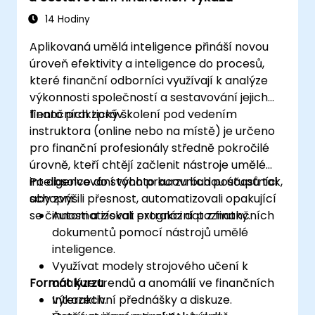
14 Hodiny
Aplikovaná umělá inteligence přináší novou
úroveň efektivity a inteligence do procesů,
které finanční odborníci využívají k analýze
výkonnosti společností a sestavování jejich
finančních zpráv.
Tento praktický školení pod vedením
instruktora (online nebo na místě) je určeno
pro finanční profesionály středně pokročilé
úrovně, kteří chtějí začlenit nástroje umělé
inteligence do svých pracovních postupů tak,
Po absolvování tohoto kurzu budou účastníci
aby zvýšili přesnost, automatizovali opakující
schopni:
se činnosti a získali prognózní poznatky.
Automatizovat extrakci dat z finančních
dokumentů pomocí nástrojů umělé
inteligence.
Využívat modely strojového učení k
Formát kurzu
analýze trendů a anomálií ve finančních
výkazech.
Interaktivní přednášky a diskuze.