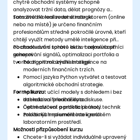
chytré obchodní systémy schopné
analyzovat tržní data, dělat prognózy a
samostatně realizovat strategie.
Toto živé školení vedené instruktorem (online
nebo na místě) je určeno finančním
profesionálům středně pokročilé úrovně, kteří
chtějí využít metody umělé inteligence při
obchodování a správě aktiv – zejména při
Po absolvování tohoto kurzu budou účastníci
generování signálů, optimalizaci portfolia a
schopni:
tvorbě algoritmických strategií.
Pochopit roli umělé inteligence na
moderních finančních trzích.
Pomocí jazyka Python vytvářet a testovat
algoritmické obchodní strategie.
Forma kurzu
Aplikovat učící modely s dohledem i bez
dohledu na finanční data.
Interaktivní přednášky a diskuse.
Optimalizovat portfolia pomocí technik
Četné cvičení a praktické úkoly.
založených na umělé inteligenci.
Praktická implementace v reálném
laboratorním prostředí.
Možnosti přizpůsobení kurzu
Chcete-li si vyžádat individuálně upravený