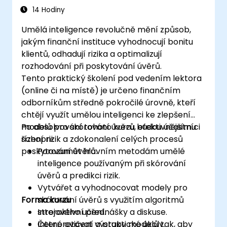
poskytování úvěrů
14 Hodiny
Umělá inteligence revolučně mění způsob,
jakým finanční instituce vyhodnocují bonitu
klientů, odhadují rizika a optimalizují
rozhodování při poskytování úvěrů.
Tento praktický školení pod vedením lektora
(online či na místě) je určeno finančním
odborníkům středně pokročilé úrovně, kteří
chtějí využít umělou inteligenci ke zlepšení
modelů pro skórování úvěrů, efektivnějšímu
Po absolvování tohoto kurzu budou účastníci
řízení rizik a zdokonalení celých procesů
schopni:
poskytování úvěrů.
Porozumět hlavním metodám umělé
inteligence používaným při skórování
úvěrů a predikci rizik.
Vytvářet a vyhodnocovat modely pro
Forma kurzu
skórování úvěrů s využitím algoritmů
strojového učení.
Interaktivní přednášky a diskuse.
Interpretovat výstupy modelů tak, aby
Četné cvičení a praktické úkoly.