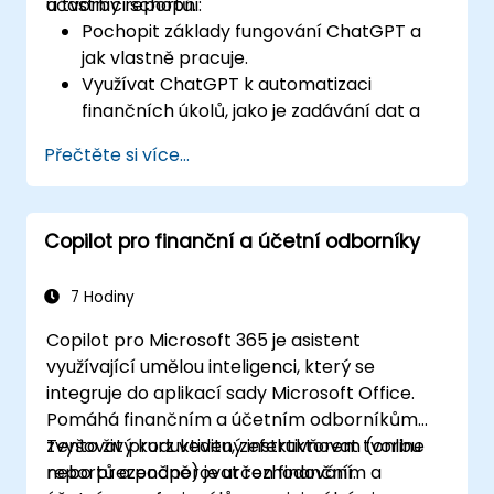
a tvorby reportů.
účastníci schopni:
Pochopit základy fungování ChatGPT a
jak vlastně pracuje.
Využívat ChatGPT k automatizaci
finančních úkolů, jako je zadávání dat a
generování reportů.
Přečtěte si více...
Analyzovat finanční data pomocí
ChatGPT za účelem získání užitečných
poznatků a podloženého rozhodování.
Copilot pro finanční a účetní odborníky
Vytvářet vlastní modely ChatGPT určené
k konkrétním finančním účelům.
7 Hodiny
Copilot pro Microsoft 365 je asistent
využívající umělou inteligenci, který se
integruje do aplikací sady Microsoft Office.
Pomáhá finančním a účetním odborníkům
zvyšovat produktivitu, zefektivňovat tvorbu
Tento živý kurz vedený instruktorem (online
reportů a podporovat rozhodování.
nebo prezenčně) je určen finančním a