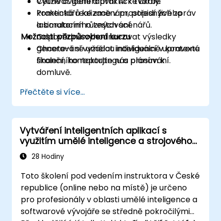
Využívat generativní AI k tvorbě
Četné cvičení a praktické úkoly.
komentářů ke změnám, popisných zpráv
Praktická realizace v prostředí živého
a simulacím různých scénářů.
laboratorního testování.
Možnosti přizpůsobení kurzu
Odpovědně vyhodnocovat výsledky
generované umělou inteligencí v kontextu
Chcete-li si vyžádat individuálně upravené
finančního reportingu a plánování.
školení, kontaktujte nás prosím k
domluvě.
Přečtěte si více...
Vytváření inteligentních aplikací s
využitím umělé inteligence a strojového
učení
28 Hodiny
Toto školení pod vedením instruktora v České
republice (online nebo na místě) je určeno
pro profesionály v oblasti umělé inteligence a
softwarové vývojáře se středně pokročilými