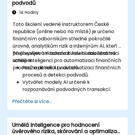
podvodů
14 Hodiny
Toto školení vedené instruktorem České
republice (online nebo na místě) je určeno
finančním odborníkům středně pokročilé
úrovně, analytikům rizik a inženýrům AI, kteří si
přejí vyvíjet a nasazovat řešení založená na
Po absolvování tohoto kurzu budou účastníci
umělé inteligenci pro automatizaci finančních
schopni:
procesů a detekci podvodů.
Pochopit roli AI v automatizaci finančních
procesů a detekci podvodů.
Vytvářet modely AI určené k
rozpoznávání podvodných transakcí.
Využívat metody strojového učení k
Přečtěte si více...
hodnocení rizik v reálném čase.
Nasazovat systémy pro sledování
finančních transakcí s podporou AI.
Umělá inteligence pro hodnocení
úvěrového rizika, skórování a optimalizaci