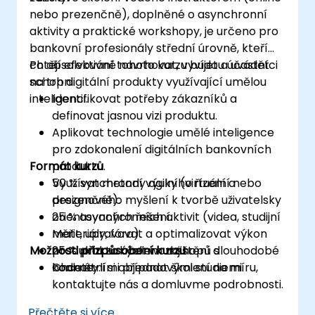
nebo prezenčně), doplněné o asynchronní
aktivity a praktické workshopy, je určeno pro
bankovní profesionály střední úrovně, kteří
chtějí efektivně navrhovat, vyvíjet a uvádět
Po absolvování tohoto kurzu budou účastníci
na trh digitální produkty využívající umělou
schopni:
inteligenci.
Identifikovat potřeby zákazníků a
definovat jasnou vizi produktu.
Aplikovat technologie umělé inteligence
pro zdokonalení digitálních bankovních
Formát kurzu
produktů.
Využívat metody agilního řízení a
50 % synchronní výuky (virtuální nebo
designového myšlení k tvorbě uživatelsky
prezenčně).
orientovaných řešení.
25 % asynchronních aktivit (videa, studijní
Měřit, upravovat a optimalizovat výkon
materiály, fóra).
Možnosti přizpůsobení kurzu
produktu za účelem zajištění dlouhodobé
25 % praktických workshopů s
hodnoty.
konkrétními případovými studiemi.
Chcete-li si objednat školení na míru,
kontaktujte nás a domluvme podrobnosti.
Přečtěte si více...