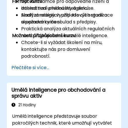
Formát kurzu
Vytvořit rámce pro odpovědné řízení a
dohled nad umělou inteligencí.
Interaktivní přednášky a diskuse.
Sladit strategie využití AI s cíli organizace
Analýza reálných případových studií a
a požadavky na soulad s předpisy.
skupinová cvičení.
Praktická analýza aktuálních regulačních
Možnosti přizpůsobení kurzu
rámců týkajících se umělé inteligence.
Chcete-li si vyžádat školení na míru,
kontaktujte nás pro domluvení
podrobností.
Přečtěte si více...
Umělá inteligence pro obchodování a
správu aktiv
21 Hodiny
Umělá inteligence představuje soubor
pokročilých technik, které umožňují vytvářet