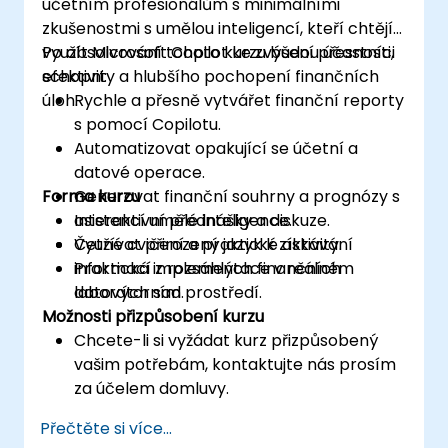
účetním profesionálům s minimálními
zkušenostmi s umělou inteligencí, kteří chtějí
využít Microsoft Copilot ke zvýšení přesnosti,
Po absolvování tohoto kurzu budou účastníci
efektivity a hlubšího pochopení finančních
schopni:
úloh.
Rychle a přesně vytvářet finanční reporty
s pomocí Copilotu.
Automatizovat opakující se účetní a
datové operace.
Forma kurzu
Generovat finanční souhrny a prognózy s
asistencí umělé inteligence.
Interaktivní přednášky a diskuze.
Využívat přirozený jazyk k získávání
Četné cvičení a praktické aktivity.
informací z rozsáhlých finančních
Praktická implementace v reálném
datových sad.
laboratorním prostředí.
Možnosti přizpůsobení kurzu
Chcete-li si vyžádat kurz přizpůsobený
vašim potřebám, kontaktujte nás prosím
za účelem domluvy.
Přečtěte si více...