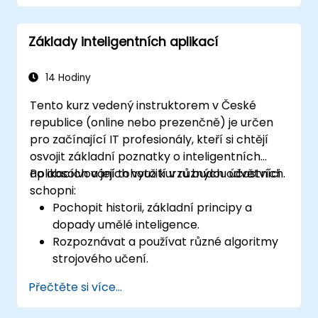
Základy inteligentních aplikací
14 Hodiny
Tento kurz vedený instruktorem v České
republice (online nebo prezenčně) je určen
pro začínající IT profesionály, kteří si chtějí
osvojit základní poznatky o inteligentních
aplikacích a jejich využití v různých odvětvích.
Po absolvování tohoto kurzu budou účastníci
schopni:
Pochopit historii, základní principy a
dopady umělé inteligence.
Rozpoznávat a používat různé algoritmy
strojového učení.
Efektivně spravovat a analyzovat data
Přečtěte si více...
vhodná pro aplikace AI.
Identifikovat praktické uplatnění i