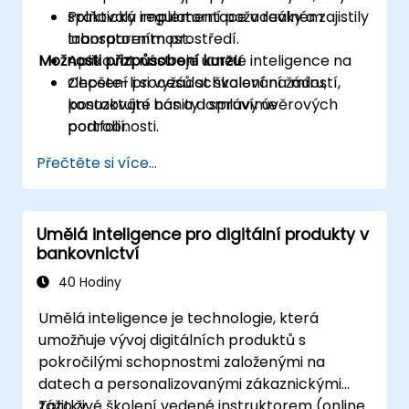
splňovaly regulatorní požadavky a zajistily
Praktická implementace v reálném
transparentnost.
laboratorním prostředí.
Možnosti přizpůsobení kurzu
Aplikovat nástroje umělé inteligence na
zlepšení procesů schvalování žádostí,
Chcete-li si vyžádat školení na míru,
posuzování bonity i správy úvěrových
kontaktujte nás a domluvíme
portfolií.
podrobnosti.
Přečtěte si více...
Umělá inteligence pro digitální produkty v
bankovnictví
40 Hodiny
Umělá inteligence je technologie, která
umožňuje vývoj digitálních produktů s
pokročilými schopnostmi založenými na
datech a personalizovanými zákaznickými
zážitky.
Toto živé školení vedené instruktorem (online