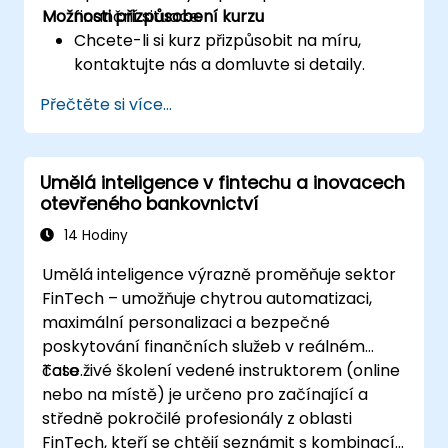
Možnosti přizpůsobení kurzu
finanční situace.
Chcete-li si kurz přizpůsobit na míru,
kontaktujte nás a domluvte si detaily.
Přečtěte si více...
Umělá inteligence v fintechu a inovacech
otevřeného bankovnictví
14 Hodiny
Umělá inteligence výrazně proměňuje sektor
FinTech – umožňuje chytrou automatizaci,
maximální personalizaci a bezpečné
poskytování finančních služeb v reálném
čase.
Toto živé školení vedené instruktorem (online
nebo na místě) je určeno pro začínající a
středně pokročilé profesionály z oblasti
FinTech, kteří se chtějí seznámit s kombinací