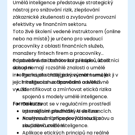
Umělá inteligence představuje strategický
nástroj pro snižování rizik, zlepšování
zákaznické zkušenosti a zvyšování provozní
efektivity ve finančním sektoru.
Toto živé školení vedené instruktorem (online
nebo na místě) je určeno pro vedoucí
pracovníky z oblasti finančních služeb,
manažery fintech firem a pracovníky
odpovědné za dodržování předpisů, kteří
Po absolvování tohoto kurzu budou účastníci
dosud nemají rozsáhlé znalosti o umělé
schopni:
inteligenci, ale chtějí porozumět tomu, jak ji v
Pochopit strategický význam umělé
jejich institucích zodpovědně a efektivně
inteligence ve finančním odvětví.
využít.
Identifikovat a zmírňovat etická rizika
spojená s modely umělé inteligence.
Forma kurzu
Orientovat se v regulačním prostředí
upravujícím používání AI ve financích.
Interaktivní přednášky a diskuse.
Navrhnout rámce pro řádnou správu a
Analyzování případových studií a
zavádění umělé inteligence.
skupinová cvičení.
Aplikace etických principů na reálné