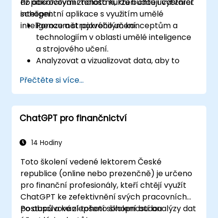
až pokročilými znalostmi, kteří chtějí vytvářet
Po absolvování tohoto kurzu budou účastníci
inteligentní aplikace s využitím umělé
schopni:
inteligence a strojového učení.
Porozumět pokročilým konceptům a
technologiím v oblasti umělé inteligence
a strojového učení.
Analyzovat a vizualizovat data, aby to
pomohlo při tvorbě modelů AI/ML.
Přečtěte si více...
Efektivně vytvářet, trénovat a nasazovat
modely umělé inteligence a strojového
učení.
ChatGPT pro finančnictví
Vyvíjet inteligentní aplikace schopné řešit
reálné problémy.
Posuzovat etické aspekty využití umělé
14 Hodiny
inteligence v různých odvětvích.
Toto školení vedené lektorem České
republice (online nebo prezenčně) je určeno
pro finanční profesionály, kteří chtějí využít
ChatGPT ke zefektivnění svých pracovních
postupů a ke zlepšení schopností analýzy dat
Po absolvování tohoto školení budou