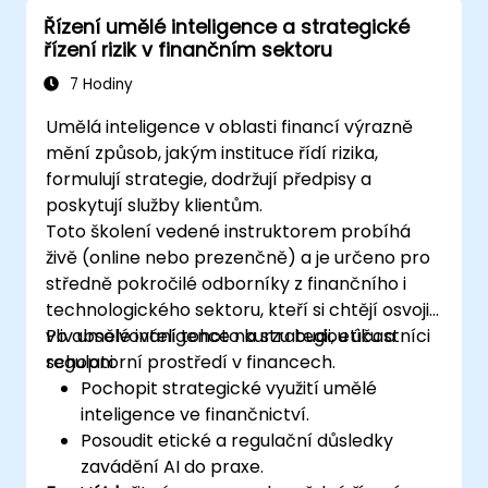
Řízení umělé inteligence a strategické
řízení rizik v finančním sektoru
7 Hodiny
Umělá inteligence v oblasti financí výrazně
mění způsob, jakým instituce řídí rizika,
formulují strategie, dodržují předpisy a
poskytují služby klientům.
Toto školení vedené instruktorem probíhá
živě (online nebo prezenčně) a je určeno pro
středně pokročilé odborníky z finančního i
technologického sektoru, kteří si chtějí osvojit
vliv umělé inteligence na strategii, etiku a
Po absolvování tohoto kurzu budou účastníci
regulatorní prostředí v financech.
schopni:
Pochopit strategické využití umělé
inteligence ve finančnictví.
Posoudit etické a regulační důsledky
zavádění AI do praxe.