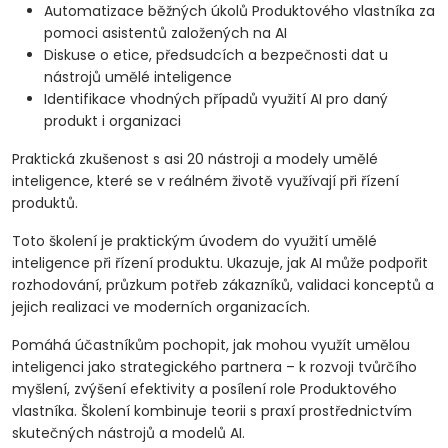
po nástroje pro generaci videí, obrázků či
Automatizace běžných úkolů Produktového vlastníka za
kódování.
pomoci asistentů založených na AI
Diskuse o etice, předsudcích a bezpečnosti dat u
nástrojů umělé inteligence
Identifikace vhodných případů využití AI pro daný
produkt i organizaci
Praktická zkušenost s asi 20 nástroji a modely umělé
inteligence, které se v reálném životě využívají při řízení
produktů.
Toto školení je praktickým úvodem do využití umělé
inteligence při řízení produktu. Ukazuje, jak AI může podpořit
rozhodování, průzkum potřeb zákazníků, validaci konceptů a
jejich realizaci ve moderních organizacích.
Pomáhá účastníkům pochopit, jak mohou využít umělou
inteligenci jako strategického partnera – k rozvoji tvůrčího
myšlení, zvýšení efektivity a posílení role Produktového
vlastníka. Školení kombinuje teorii s praxí prostřednictvím
skutečných nástrojů a modelů AI.