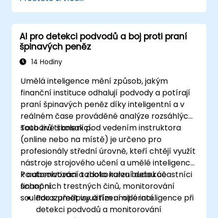
AI pro detekci podvodů a boj proti praní
špinavých peněz
14 Hodiny
Umělá inteligence mění způsob, jakým
finanční instituce odhalují podvody a potírají
praní špinavých peněz díky inteligentní a v
reálném čase prováděné analýze rozsáhlých
souborů transakcí.
Toto živé školení pod vedením instruktora
(online nebo na místě) je určeno pro
profesionály střední úrovně, kteří chtějí využít
nástroje strojového učení a umělé inteligence
k automatizaci a zdokonalení detekce
Po absolvování tohoto kurzu budou účastníci
finančních trestných činů, monitorování
schopni:
souladu s předpisy a řízení operací.
Porozumět využitím umělé inteligence při
detekci podvodů a monitorování