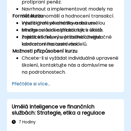
protipraní peněz.
Navrhnout a implementovat modely na
Formát kurzu
detekci anomálií a hodnocení transakcí.
Využít grafově orientovanou umělou
Interaktivní přednášky a diskuse.
inteligenci k identifikaci rizik v sítích.
Mnoho cvičení a praktických úkolů.
Zajistit etické, vysvětlitelné a regulačně
Praktické řešení v prostředí živého
konformní nasazení modelů.
laboratorního testování.
Možnosti přizpůsobení kurzu
Chcete-li si vyžádat individuálně upravené
školení, kontaktujte nás a domluvíme se
na podrobnostech.
Přečtěte si více...
Umělá inteligence ve finančních
službách: Strategie, etika a regulace
7 Hodiny