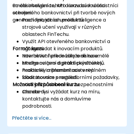
umělé inteligence, API a inovací v rámci
Po absolvování tohoto kurzu budou účastníci
otevřeného bankovnictví při tvorbě nových
schopni:
generací finančních produktů.
Pochopit, jak se umělá inteligence a
strojové učení využívají v různých
oblastech FinTechu.
Využít API otevřeného bankovnictví a
Formát kurzu
agregaci dat k inovacím produktů.
Navrhovat funkce založené na umělé
Interaktivní přednášky a diskuse.
inteligenci pro digitální peněženky,
Mnoho cvičení a praktických úkolů.
neobanky a finanční asistenty.
Praktické implementace v reálném
Sladit inovace s regulatorními požadavky,
laboratorním prostředí.
Možnosti přizpůsobení kurzu
etickými hodnotami a bezpečnostními
standardy.
Chcete-li si vyžádat kurz na míru,
kontaktujte nás a domluvíme
podrobnosti.
Přečtěte si více...