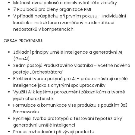
Možnost dvou pokusů o absolvování této zkoušky
Podporovat rozhodovací procesy tím, že využijí
7 PDU bodů pro členy organizace PMI
nástroje AI ke zkoumání, prioritizaci a hodnocení
V případě neúspěchu při prvním pokusu – individuální
funkcí podle jejich užitkovosti, proveditelnosti a
koučink s instruktorem zaměřený na identifikaci
dopadu na uživatele.
nedostatků v kompetencích
Automatizovat nebo delegovat běžné
OBSAH PROGRAMU:
každodenní úkoly (e-maily, komunikace se
stakeholdery, zapisování poznámek) za pomoci
Základní principy umělé inteligence a generativní AI
umělé inteligence, aby se mohli soustředit na
(GenAI)
strategické a tvůrčí činnosti.
Sedm postojů Produktového vlastníka – včetně nového
Iniciovat diskuze o etice AI, předsudcích v datech
postoje „Orchestrátora“
a jejich bezpečnosti, aby byla implementace
Efektivní tvorba pokynů pro AI – práce s nástroji umělé
inteligence jako s chytrými spolupracovníky
umělé inteligence odpovědná a udržitelná.
Využití AI k lepšímu porozumění zákazníkům a tvorbě
Identifikovat a navrhovat užitečné případy využití
jejich charakteristik
umělé inteligence přizpůsobené konkrétnímu
Formulace a komunikace vize produktu s použitím 3x3
produktu i organizaci.
Frameworku
Experimentovat s asi 20 různými nástroji a
Rychlejší tvorba prototypů a testování hypotéz díky
modely AI – od pomocníků na zvýšení
generativní umělé inteligenci
produktivity a platforem pro vytváření prototypů
Proces rozhodování při vývoji produktu