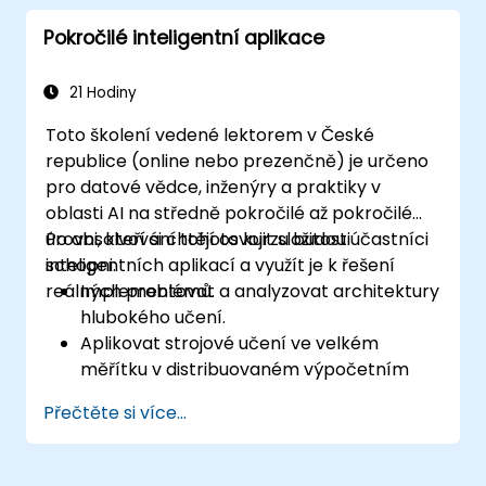
omezení umělé inteligence v jednotlivých
Pokročilé inteligentní aplikace
sektorech.
Diskutovat o etických aspektech a
společenských dopadech technologie AI.
21 Hodiny
Toto školení vedené lektorem v České
republice (online nebo prezenčně) je určeno
pro datové vědce, inženýry a praktiky v
oblasti AI na středně pokročilé až pokročilé
úrovni, kteří si chtějí osvojit složitosti
Po absolvování tohoto kurzu budou účastníci
inteligentních aplikací a využít je k řešení
schopni:
reálných problémů.
Implementovat a analyzovat architektury
hlubokého učení.
Aplikovat strojové učení ve velkém
měřítku v distribuovaném výpočetním
prostředí.
Přečtěte si více...
Navrhovat a realizovat modely
posilovacího učení určené k rozhodování.
Vytvářet sofistikované systémy