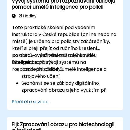
Vývoj systémů pro rozpoznávání obličejů
Navrhovat a nasazovat systémy
pomocí umělé inteligence pro policii
monitorující zdravotní stav pacientů s
využitím Edge AI.
21 Hodiny
Řešit etické a regulatorní aspekty
Toto praktické školení pod vedením
používání umělé inteligence ve
instruktora v České republice (online nebo na
zdravotnictví.
místě) je určeno pro policisty začátečníky,
kteří si přejí přejít od ručního kreslení
portrétů k využívání nástrojů umělé
Po absolvování tohoto školení budou
inteligence při vývoji systémů na
účastníci schopni:
rozpoznávání obličejů.
Pochopit základy umělé inteligence a
strojového učení.
Seznámit se se základy digitálního
zpracování obrazu a jeho využitím při
rozpoznávání obličejů.
Přečtěte si více...
Získat dovednosti potřebné k používání
nástrojů a frameworků umělé inteligence
při vytváření modelů pro rozpoznávání
Fiji: Zpracování obrazu pro biotechnologii
obličejů.