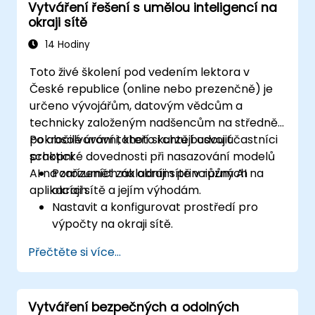
Vytváření řešení s umělou inteligencí na
Optimalizovat výkon a efektivitu řešení
okraji sítě
založených na Edge AI.
Objevovat inovativní případy využití a
14 Hodiny
nově se objevující trendy v oblasti Edge
Toto živé školení pod vedením lektora v
AI.
České republice (online nebo prezenčně) je
Řešit pokročilé etické otázky a
určeno vývojářům, datovým vědcům a
bezpečnostní aspekty při nasazování
technicky založeným nadšencům na středně
Edge AI.
pokročilé úrovni, kteří si chtějí osvojit
Po absolvování tohoto kurzu budou účastníci
praktické dovednosti při nasazování modelů
schopni:
AI na zařízeních na okraji sítě v různých
Porozumět základním principům AI na
aplikacích.
okraji sítě a jejím výhodám.
Nastavit a konfigurovat prostředí pro
výpočty na okraji sítě.
Vyvíjet, trénovat a optimalizovat modely
Přečtěte si více...
AI určené k nasazení na zařízeních na
okraji sítě.
Implementovat konkrétní řešení s
Vytváření bezpečných a odolných
využitím AI na taková zařízení.