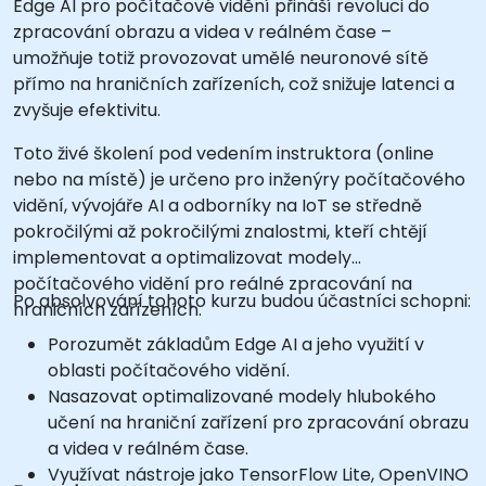
Edge AI pro počítačové vidění přináší revoluci do
zpracování obrazu a videa v reálném čase –
umožňuje totiž provozovat umělé neuronové sítě
přímo na hraničních zařízeních, což snižuje latenci a
zvyšuje efektivitu.
Toto živé školení pod vedením instruktora (online
nebo na místě) je určeno pro inženýry počítačového
vidění, vývojáře AI a odborníky na IoT se středně
pokročilými až pokročilými znalostmi, kteří chtějí
implementovat a optimalizovat modely
počítačového vidění pro reálné zpracování na
Po absolvování tohoto kurzu budou účastníci schopni:
hraničních zařízeních.
Porozumět základům Edge AI a jeho využití v
oblasti počítačového vidění.
Nasazovat optimalizované modely hlubokého
učení na hraniční zařízení pro zpracování obrazu
a videa v reálném čase.
Využívat nástroje jako TensorFlow Lite, OpenVINO