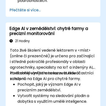
podrobnostech.
Přečtěte si více...
Edge AI v zemědělství: chytré farmy a
precizní monitorování
21 Hodiny
Toto živé školení vedené lektorem v <míst>
(online či prezenčně) je určeno pro začínající
i středně pokročilé profesionály v oblasti
agrotechniky, specialisty na IoT a inženýry AI,
kteří chtějí vyvíjet a nasazovat řešení
Po absolvování tohoto kurzu budou účastníci
založená na Edge AI pro chytré farmy.
schopni:
Pochopit, jaký je význam Edge AI v
precizním zemědělství.
Vytvořit systémy na sledování plodin a
dobytka s využitím umělé inteligence.