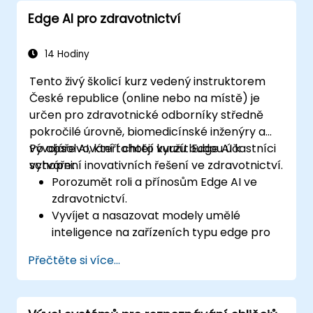
Nasadit a spravovat řešení založená na
Edge AI pro zdravotnictví
Edge AI v finančním prostředí.
14 Hodiny
Tento živý školicí kurz vedený instruktorem
České republice (online nebo na místě) je
určen pro zdravotnické odborníky středně
pokročilé úrovně, biomedicínské inženýry a
vývojáře AI, kteří chtějí využít Edge AI k
Po absolvování tohoto kurzu budou účastníci
vytváření inovativních řešení ve zdravotnictví.
schopni:
Porozumět roli a přínosům Edge AI ve
zdravotnictví.
Vyvíjet a nasazovat modely umělé
inteligence na zařízeních typu edge pro
použití v zdravotnictví.
Přečtěte si více...
Implementovat řešení Edge AI do
nositelných zařízení a diagnostických
nástrojů.