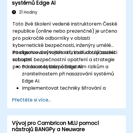
systémů Edge AI
Vyhodnocovat a zlepšovat výkon
nasazených modelů.
21 Hodiny
Řešit etické a bezpečnostní aspekty při
Toto živé školení vedené instruktorem České
využívání AI na okraji sítě.
republice (online nebo prezenčně) je určeno
pro pokročilé odborníky v oblasti
kybernetické bezpečnosti, inženýry umělé
inteligence a vývojáře IoT, kteří chtějí zavést
Po absolvování tohoto kurzu budou účastníci
robustní bezpečnostní opatření a strategie
schopni:
pro odolnost systémů Edge AI.
Porozumět bezpečnostním rizikům a
zranitelnostem při nasazování systémů
Edge AI.
Implementovat techniky šifrování a
autentizace za účelem ochrany dat.
Přečtěte si více...
Navrhnout odolné architektury Edge AI,
které dokáží odolávat kybernetickým
útokům.
Vývoj pro Cambricon MLU pomocí
Aplikovat bezpečné strategie nasazování
nástrojů BANGPy a Neuware
modelů umělé inteligence v prostředí