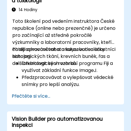
a toxikologii
Získat praktické zkušenosti s tvorbou,
trénováním a testováním systémů na
14 Hodiny
rozpoznávání obličejů.
Toto školení pod vedením instruktora České
Porozumět etickým aspektům a
republice (online nebo prezenčně) je určeno
osvědčeným postupům při využívání
pro začínající až středně pokročilé
technologie rozpoznávání obličejů.
výzkumníky a laboratorní pracovníky, kteří
chtějí zpracovávat a analyzovat snímky
Po absolvování tohoto kurzu budou účastníci
histologických tkání, krevních buněk, řas a
schopni:
dalších biologických vzorků.
Orientovat se v rozhraní programu Fiji a
využívat základní funkce ImageJ.
Předzpracovávat a vylepšovat vědecké
snímky pro lepší analýzu.
Provádět kvantitativní analýzu obrazů,
Přečtěte si více...
včetně počítání buněk a měření ploch.
Automatizovat opakující se úkoly pomocí
maker a pluginů.
Vision Builder pro automatizovanou
Přizpůsobit pracovní postupy konkrétním
inspekci
potřebám analýzy obrazu v rámci