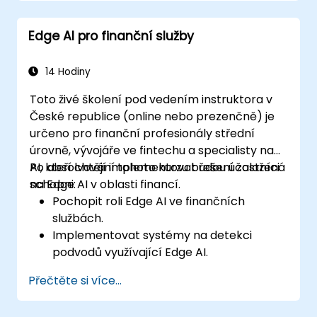
Nasadit a spravovat aplikace využívající
Edge AI.
Edge AI pro finanční služby
Integrovat Edge AI do stávajících
systémů a pracovních postupů.
Věnovat se etickým otázkám a
14 Hodiny
osvědčeným postupům při implementaci
Toto živé školení pod vedením instruktora v
Edge AI.
České republice (online nebo prezenčně) je
určeno pro finanční profesionály střední
úrovně, vývojáře ve fintechu a specialisty na
AI, kteří chtějí implementovat řešení založená
Po absolvování tohoto kurzu budou účastníci
na Edge AI v oblasti financí.
schopni:
Pochopit roli Edge AI ve finančních
službách.
Implementovat systémy na detekci
podvodů využívající Edge AI.
Zlepšit péči o klienty pomocí řešení
Přečtěte si více...
založených na umělé inteligenci.
Využít Edge AI k řízení rizik a rozhodování.