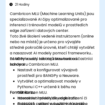
edge.
21 Hodiny
Cambricon MLU (Machine Learning Units) jsou
specializované AI čipy optimalizované pro
inferenci i trénování modelů v prostředích
edge zařízení i datových center.
Toto živé školení vedené instruktorem (online
nebo na místě) je určeno pro vývojáře
středně pokročilé úrovně, kteří chtějí vytvářet
a nasazovat AI modely pomocí frameworku
BANGPy a sady nástrojů Neuware na
Po absolvování tohoto kurzu budou účastníci
hardwaru Cambricon MLU.
schopni:
Nastavit a konfigurovat vývojová
prostředí pro BANGPy a Neuware.
Vytvářet a optimalizovat modely v
Pythonu i C++ určené k běhu na
Formát kurzu
Cambricon MLU.
Nasazovat modely do edge zařízení či
Interaktivní přednášky a diskuze.
datových center vybavených runtime
Praktické cvičení s využitím nástrojů