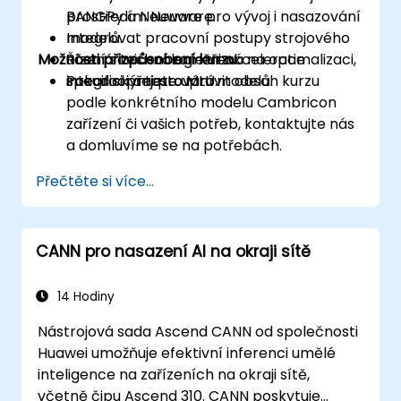
prostředím Neuware.
BANGPy a Neuware pro vývoj i nasazování
Integrovat pracovní postupy strojového
modelů.
Možnosti přizpůsobení kurzu
učení s technologiemi akcelerace
Řízená cvičení zaměřená na optimalizaci,
specifickými pro MLU.
integraci a testování modelů.
Pokud si přejete upravit obsah kurzu
podle konkrétního modelu Cambricon
zařízení či vašich potřeb, kontaktujte nás
a domluvíme se na potřebách.
Přečtěte si více...
CANN pro nasazení AI na okraji sítě
14 Hodiny
Nástrojová sada Ascend CANN od společnosti
Huawei umožňuje efektivní inferenci umělé
inteligence na zařízeních na okraji sítě,
včetně čipu Ascend 310. CANN poskytuje