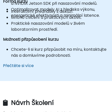
Forma kurzu
a NVIDIA Jetson SDK při nasazování modelů.
Optimalizovat modely AI z hlediska výkonu,
Interaktivní přednášky s diskuzí.
energetické efektivnosti a minimální latence.
Mnoho cvičení a praktických aktivit.
Praktické nasazování modelů v živém
laboratorním prostředí.
Možnosti přizpůsobení kurzu
Chcete-li si kurz přizpůsobit na míru, kontaktujte
nás a domluvíme podrobnosti.
Přečtěte si více
Návrh Školení