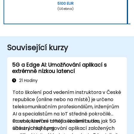
5100 EUR
(Učebna)
Související kurzy
5G a Edge AI: Umožňování aplikací s
extrémně nízkou latencí
21 Hodiny
Toto školení pod vedením instruktora v České
republice (online nebo na místě) je určeno
telekomunikačním profesionálům, inženýrům
AI a specialistům na IoT středně pokročilé
úrovně, kteří se chtějí seznámit s tím, jak 5G
Po absolvování tohoto školení budou
sítě urychlují fungování aplikací založených
účastníci schopni: