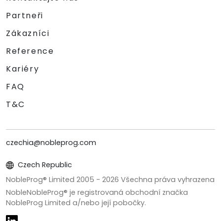
Partneři
Zákazníci
Reference
Kariéry
FAQ
T&C
czechia@nobleprog.com
Czech Republic
NobleProg® Limited 2005 -
2026
Všechna práva vyhrazena
NobleNobleProg® je registrovaná obchodní značka
NobleProg Limited a/nebo její pobočky.