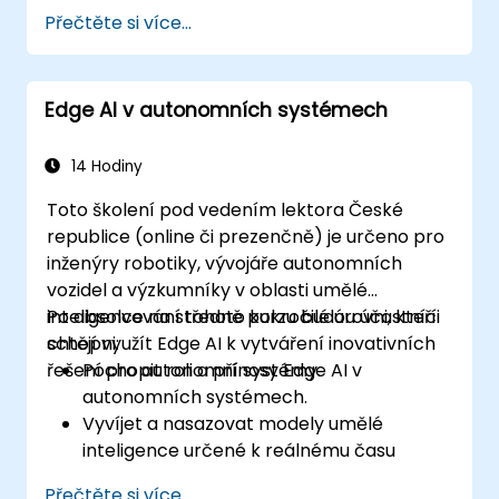
Vyvinout řešení pro automatizované
Přečtěte si více...
zavlažování a monitorování prostředí.
Zvýšit efektivitu zemědělské produkce
díky reálným analýzám generovaným
Edge AI v autonomních systémech
Edge AI.
14 Hodiny
Toto školení pod vedením lektora České
republice (online či prezenčně) je určeno pro
inženýry robotiky, vývojáře autonomních
vozidel a výzkumníky v oblasti umělé
inteligence na středně pokročilé úrovni, kteří
Po absolvování tohoto kurzu budou účastníci
chtějí využít Edge AI k vytváření inovativních
schopni:
řešení pro autonomní systémy.
Pochopit roli a přínosy Edge AI v
autonomních systémech.
Vyvíjet a nasazovat modely umělé
inteligence určené k reálnému času
zpracování na zařízeních typu edge.
Přečtěte si více...