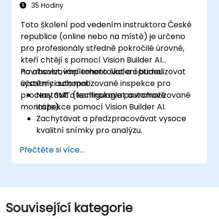
biologického výzkumu.
35 Hodiny
Toto školení pod vedením instruktora České
republice (online nebo na místě) je určeno
pro profesionály středně pokročilé úrovně,
kteří chtějí s pomocí Vision Builder AI
navrhovat, implementovat a optimalizovat
Po absolvování tohoto školení budou
systémy automatizované inspekce pro
účastníci schopni:
procesy SMT (technologie povrchové
Nastavit a konfigurovat automatizované
montáže).
inspekce pomocí Vision Builder AI.
Zachytávat a předzpracovávat vysoce
kvalitní snímky pro analýzu.
Používat logická rozhodnutí k detekci vad
Přečtěte si více...
a ověřování správnosti procesů.
Vytvářet inspekční zprávy a
optimalizovat výkon celého systému.
Související kategorie