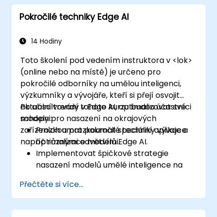
Pokročilé techniky Edge AI
14 Hodiny
Toto školení pod vedením instruktora v <lok>
(online nebo na místě) je určeno pro
pokročilé odborníky na umělou inteligenci,
výzkumníky a vývojáře, kteří si přejí osvojit
aktuální trendy v Edge AI, optimalizovat své
Po absolvování tohoto kurzu budou účastníci
modely pro nasazení na okrajových
schopni:
zařízeních a prozkoumat speciální aplikace
Prozkoumat pokročilé techniky vývoje a
napříč různými odvětvími.
optimalizace modelů Edge AI.
Implementovat špičkové strategie
nasazení modelů umělé inteligence na
okrajová zařízení.
Přečtěte si více...
Využívat specializované nástroje a
frameworky pro pokročilé aplikace Edge
AI.