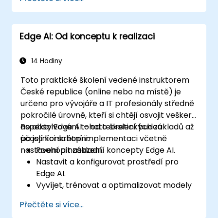
Implementovat řešení využívající Edge AI
do autonomních vozidel, dronů a robotů.
Navrhovat a optimalizovat řídicí systémy
Edge AI: Od konceptu k realizaci
s využitím technologií Edge AI.
Řešit etické a regulační aspekty při
používání umělé inteligence v
14 Hodiny
autonomních systémech.
Toto praktické školení vedené instruktorem
České republice (online nebo na místě) je
určeno pro vývojáře a IT profesionály středně
pokročilé úrovně, kteří si chtějí osvojit veškeré
aspekty Edge AI – od teoretických základů až
Po absolvování tohoto školení budou
po její konkrétní implementaci včetně
účastníci schopni:
nastavení a nasazení.
Pochopit základní koncepty Edge AI.
Nastavit a konfigurovat prostředí pro
Edge AI.
Vyvíjet, trénovat a optimalizovat modely
určené k nasazení na okrajových
Přečtěte si více...
zařízeních.