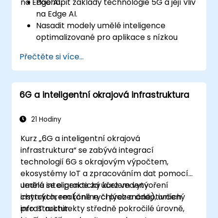
na Edge AI.
Pochopit základy technologie 5G a její vliv
na Edge AI.
Nasadit modely umělé inteligence
optimalizované pro aplikace s nízkou
latencí v prostředí 5G sítí.
Přečtěte si více...
Vytvořit systémy pro okamžité
rozhodování využívající Edge AI a
připojení k síti 5G.
6G a inteligentní okrajová infrastruktura
Optimalizovat zátěž umělé inteligence
tak, aby dosahovala efektivního výkonu
na zařízeních na okraji sítě.
21 Hodiny
Kurz „6G a inteligentní okrajová
infrastruktura“ se zabývá integrací
technologií 6G s okrajovým výpočtem,
ekosystémy IoT a zpracováním dat pomocí
umělé inteligence za účelem vytvoření
Jedná se o praktický kurz vedený
chytrých, reakčně rychlých a adaptivních
instruktorem (online či prezenčně), určený
infrastruktur.
pro IT architekty středně pokročilé úrovně,