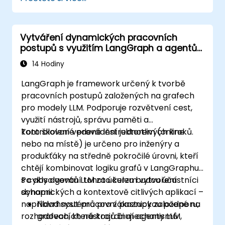
Vytváření dynamických pracovních
postupů s využitím LangGraph a agentů
LLM
14 Hodiny
LangGraph je framework určený k tvorbě
pracovních postupů založených na grafech
pro modely LLM. Podporuje rozvětvení cest,
využití nástrojů, správu paměti a
kontrolované provádění jednotlivých kroků.
Toto školení vedené instruktorem (online
nebo na místě) je určeno pro inženýry a
produkťáky na středně pokročilé úrovni, kteří
chtějí kombinovat logiku grafů v LangGraphu
s cykly agentů LLM za účelem vytvoření
Po absolvování tohoto kurzu budou účastníci
dynamických a kontextově citlivých aplikací –
schopni:
například systémů pro zákaznickou podporu,
Navrhnout pracovní postupy založené na
rozhodovacích nástrojů či mechanismů
grafech, které koordinují agenty LLM,