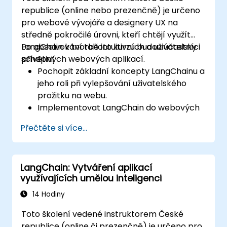
republice (online nebo prezenčně) je určeno
pro webové vývojáře a designery UX na
středně pokročilé úrovni, kteří chtějí využít
LangChain k tvorbě intuitivních a uživatelsky
Po absolvování tohoto kurzu budou účastníci
přívětivých webových aplikací.
schopni:
Pochopit základní koncepty LangChainu a
jeho roli při vylepšování uživatelského
prožitku na webu.
Implementovat LangChain do webových
aplikací za účelem tvorby dynamických a
Přečtěte si více...
reaktivních rozhraní.
Integrovat API funkce do webových
aplikací, aby se zvýšila jejich interaktivita
LangChain: Vytváření aplikací
a zapojení uživatelů.
využívajících umělou inteligenci
Optimalizovat uživatelské prostředí
pomocí pokročilých možností
14 Hodiny
přizpůsobení v rámci LangChainu.
Toto školení vedené instruktorem České
Analyzovat data o chování uživatelů za
republice (online či prezenčně) je určeno pro