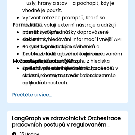
– uzly, hrany a stav – a pochopit, kdy je
vhodné je použít.
Vytvořit řetězce promptů, které se
Forma kurzu
rozvětví, volají externí nástroje a udržují
paměť systému.
Interaktivní přednášky doprovázené
Začlenit vyhledávání informací i vnější API
diskuzemi.
do grafových pracovních toků.
Pokyny k praktickým cvičením a
Testovat, ladit a hodnotit aplikace
procházení zdrojového kódu v izolovaném
Možnosti přizpůsobení kurzu
postavené na LangGraphu z hlediska
testovacím prostředí.
spolehlivosti a bezpečnosti.
Cvičení na řešení konkrétních scénářů v
Pokud si přejete individuálně upravené
oblasti návrhu, testování a hodnocení
školení, kontaktujte nás a domluvme se
aplikací.
na podrobnostech.
Přečtěte si více...
LangGraph ve zdravotnictví: Orchestrace
pracovních postupů v regulovaném
prostředí
35 Hodiny