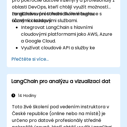
pro pokročilé datové inženýry a profesionály z
oblasti DevOps, kteří chtějí využít možností
LangChainu prostřednictvím integrace s
Po absolvování tohoto školení budou
různými cloudovými službami.
účastníci schopni:
Integrovat LangChain s hlavními
cloudovými platformami jako AWS, Azure
a Google Cloud.
Využívat cloudové API a služby ke
vylepšení aplikací založených na
Přečtěte si více...
LangChainu.
Škálovat a nasazovat konverzační agenty
do cloudu pro okamžitou interakci.
LangChain pro analýzu a vizualizaci dat
Aplikovat osvědčené postupy v oblasti
monitorování a zabezpečení v
cloudovém prostředí.
14 Hodiny
Toto živé školení pod vedením instruktora v
České republice (online nebo na místě) je
určeno pro datové profesionály středně