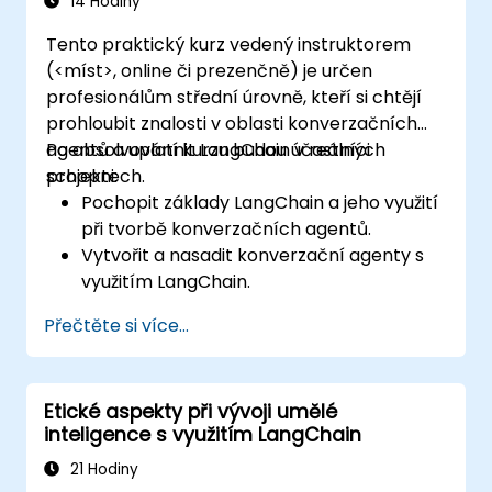
14 Hodiny
Tento praktický kurz vedený instruktorem
(<míst>, online či prezenčně) je určen
profesionálům střední úrovně, kteří si chtějí
prohloubit znalosti v oblasti konverzačních
agentů a uplatnit LangChain v reálných
Po absolvování kurzu budou účastníci
projektech.
schopni:
Pochopit základy LangChain a jeho využití
při tvorbě konverzačních agentů.
Vytvořit a nasadit konverzační agenty s
využitím LangChain.
Integovat konverzační agenty s
Přečtěte si více...
rozhraními API a dalšími externími
službami.
Aplikovat techniky z oblasti zpracování
Etické aspekty při vývoji umělé
přirozeného jazyka (NLP) za účelem
inteligence s využitím LangChain
zlepšení výkonu konverzačních agentů.
21 Hodiny