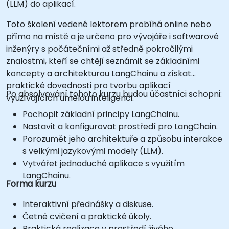
(LLM) do aplikací.
Toto školení vedené lektorem probíhá online nebo
přímo na místě a je určeno pro vývojáře i softwarové
inženýry s počátečními až středně pokročilými
znalostmi, kteří se chtějí seznámit se základními
koncepty a architekturou LangChainu a získat
praktické dovednosti pro tvorbu aplikací
Po absolvování tohoto kurzu budou účastníci schopni:
využívajících umělou inteligenci.
Pochopit základní principy LangChainu.
Nastavit a konfigurovat prostředí pro LangChain.
Porozumět jeho architektuře a způsobu interakce
s velkými jazykovými modely (LLM).
Vytvářet jednoduché aplikace s využitím
LangChainu.
Forma kurzu
Interaktivní přednášky a diskuse.
Četné cvičení a praktické úkoly.
Praktická realizace v prostředí živého