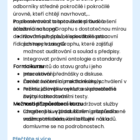
odborníky středně pokročilé i pokročilé
úrovně, kteří chtějí navrhovat,
implementovat a spravovat právní řešení
Po absolvování tohoto školení budou
založená na LangGraphu s dostatečnou mírou
účastníci schopni:
dodržování předpisů, sledovatelnosti a
Navrhnout právně specifické pracovní
řídicích mechanismů.
postupy v LangGraphu, které zajišťují
možnost auditování a soulad s předpisy.
Integrovat právní ontologie a standardy
Forma kurzu
dokumentů do stavu grafu i jeho
procesování.
Interaktivní přednášky a diskuse.
Zavést kontrolní mechanismy, schválení v
Četné cvičení a praktické úkoly.
režimu „člověk v cyklu“ a sledovatelné
Praktická implementace v prostředí s
cesty rozhodování.
živými laboratorními testy.
Možnosti přizpůsobení kurzu
Nasadit, monitorovat a udržovat služby
LangGraphu v produkčním prostředí s
Chcete-li si vyžádat školení přizpůsobené
možnostmi sledování a řízení nákladů.
vašim potřebám, kontaktujte nás a
domluvme se na podrobnostech.
Přečtěte si více...