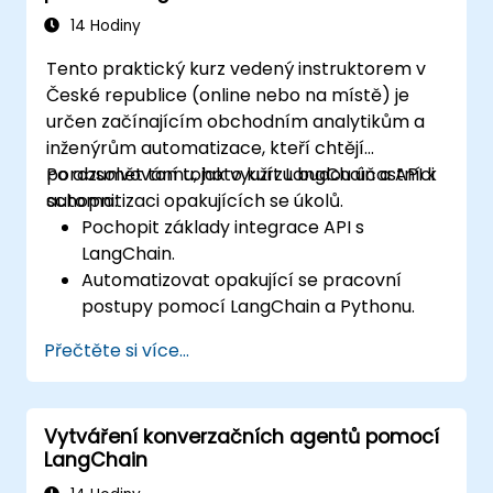
inteligenci.
14 Hodiny
Tento praktický kurz vedený instruktorem v
České republice (online nebo na místě) je
určen začínajícím obchodním analytikům a
inženýrům automatizace, kteří chtějí
porozumět tomu, jak využít LangChain a API k
Po absolvování tohoto kurzu budou účastníci
automatizaci opakujících se úkolů.
schopni:
Pochopit základy integrace API s
LangChain.
Automatizovat opakující se pracovní
postupy pomocí LangChain a Pythonu.
Využít LangChain k propojení různých API
Přečtěte si více...
pro efektivnější řízení podnikových
procesů.
Tvářit a automatizovat vlastní pracovní
Vytváření konverzačních agentů pomocí
postupy s pomocí API a funkcí LangChain
LangChain
na automatizaci.