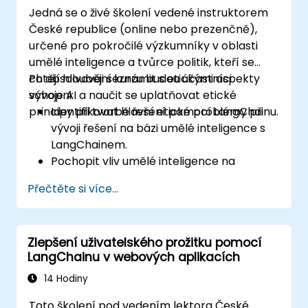
Jedná se o živé školení vedené instruktorem
České republice (online nebo prezenčně),
určené pro pokročilé výzkumníky v oblasti
umělé inteligence a tvůrce politik, kteří se
chtějí hlouběji seznámit s etickými aspekty
Po absolvování kurzu budou účastníci
vývoje AI a naučit se uplatňovat etické
schopni:
principy při tvorbě řešení pomocí LangChainu.
Identifikovat hlavní etické problémy při
vývoji řešení na bázi umělé inteligence s
LangChainem.
Pochopit vliv umělé inteligence na
společnost a procesy rozhodování.
Přečtěte si více...
Vypracovat strategie pro vytváření
spravedlivých a transparentních
systémů založených na AI.
Zlepšení uživatelského prožitku pomocí
Začlenit etické směrnice do projektů
LangChainu v webových aplikacích
využívajících LangChain.
14 Hodiny
Toto školení pod vedením lektora České