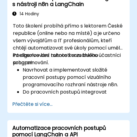
s nástroji n8n a LangChain
14 Hodiny
Toto školení probíhá přímo s lektorem České
republice (online nebo na místě) a je určeno
všem vývojářům a IT profesionálům, kteří
chtějí automatizovat své úkoly pomocí umělé
inteligence bez nutnosti rozsáhlého
Po absolvování tohoto kurzu budou účastníci
programování.
schopni:
Navrhovat a implementovat složité
pracovní postupy pomocí vizuálního
programovacího rozhraní nástroje n8n.
Do pracovních postupů integrovat
funkce umělé inteligence s využitím
Přečtěte si více...
LangChain.
Vytvářet vlastní chatboty a virtuální
asistenty pro různé účely.
Automatizace pracovních postupů
Provádět pokročilou analýzu dat s
pomocí LangChain a API
pomocí agentů založených na umělé