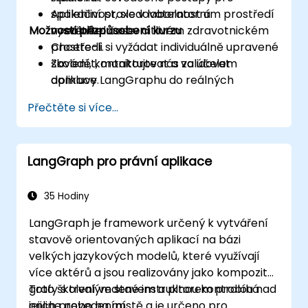
spolehlivost, sledovatelnost a
Aplikační praxe v laboratorním prostředí
Možnosti přizpůsobení kurzu
vysvětlitelnost v citlivém zdravotnickém
v reálném čase.
prostředí.
Chcete-li si vyžádat individuálně upravené
Zavádět, monitorovat a validovat
školení, kontaktujte nás za účelem
aplikace LangGraphu do reálných
domluvy.
zdravotnických provozů.
Přečtěte si více...
LangGraph pro právní aplikace
35 Hodiny
LangGraph je framework určený k vytváření
stavově orientovaných aplikací na bázi
velkých jazykových modelů, které využívají
více aktérů a jsou realizovány jako kompozitní
grafy s trvalým stavem a plnou kontrolou nad
Toto školení vedené instruktorem probíhá
jejich provedením.
online nebo na místě a je určeno pro