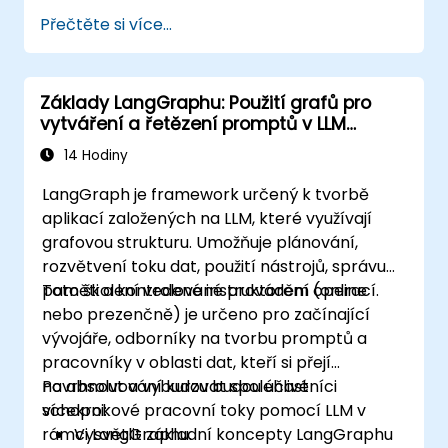
požadavky.
Přečtěte si více...
Základy LangGraphu: Použití grafů pro
vytváření a řetězení promptů v LLM
aplikacích
14 Hodiny
LangGraph je framework určený k tvorbě
aplikací založených na LLM, které využívají
grafovou strukturu. Umožňuje plánování,
rozvětvení toku dat, použití nástrojů, správu
paměti a kontrolované provádění operací.
Toto školení vedené instruktorem (online
nebo prezenčně) je určeno pro začínající
vývojáře, odborníky na tvorbu promptů a
pracovníky v oblasti dat, kteří si přejí
navrhnout a vybudovat spolehlivé
Po absolvování kurzu budou účastníci
vícekrokové pracovní toky pomocí LLM v
schopni:
rámci LangGraphu.
Vysvětlit základní koncepty LangGraphu