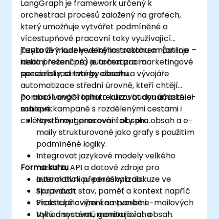
LangGraph je framework určený k
orchestraci procesů založený na grafech,
který umožňuje vytvářet podmíněné a
vícestupňové pracovní toky využívající
jazykové modely velkého rozsahu a nástroje –
Tento živý kurz vedený instruktorem (online
ideální řešení pro automatizaci a
nebo prezenčně) je určen pro marketingové
personalizaci tvorby obsahu.
specialisty, stratégy obsahu a vývojáře
automatizace střední úrovně, kteří chtějí
pomocí LangGraphu realizovat dynamické e-
Po absolvování tohoto kurzu budou účastníci
mailové kampaně s rozdělenými cestami i
schopni:
celé systémy generování obsahu.
Navrhnout pracovní toky pro obsah a e-
maily strukturované jako grafy s použitím
podmíněné logiky.
Integrovat jazykové modely velkého
Forma kurzu
rozsahu, API a datové zdroje pro
automatickou personalizaci.
Interaktivní přednášky a diskuze ve
Spravovat stav, paměť a kontext napříč
skupinách.
vícestupňovými kampaněmi.
Praktické cvičení na tvorbě e-mailových
Vyhodnocovat, monitorovat a
toků a systémů generujících obsah.