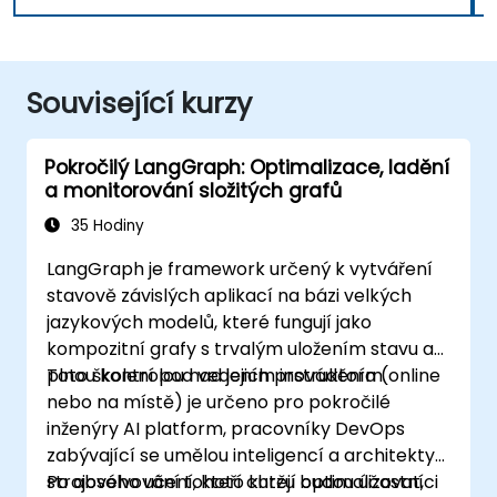
Související kurzy
Pokročilý LangGraph: Optimalizace, ladění
a monitorování složitých grafů
35 Hodiny
LangGraph je framework určený k vytváření
stavově závislých aplikací na bázi velkých
jazykových modelů, které fungují jako
kompozitní grafy s trvalým uložením stavu a
plnou kontrolou nad jejich prováděním.
Toto školení pod vedením instruktora (online
nebo na místě) je určeno pro pokročilé
inženýry AI platform, pracovníky DevOps
zabývající se umělou inteligencí a architekty
strojového učení, kteří chtějí optimalizovat,
Po absolvování tohoto kurzu budou účastníci