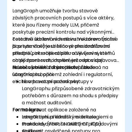
LangGraph umožňuje tvorbu stavově
závislých pracovních postupů s více aktéry,
které jsou řízeny modely LLM, přičemž
poskytuje precizní kontrolu nad výkonnými
cestami i udržováním stavu. Ve zdravotnictví
Toto živé školení vedené instruktorem (online
jsou tyto vlastnosti klíčové pro dodržování
či prezenčně) je určeno profesionálům na
předpisů, interoperabilitu a vyvíjení systémů
středně pokročilé až pokročilé úrovni, kteří
na podporu rozhodování, jež odpovídají
chtějí navrhovat, implementovat a spravovat
skutečným lékařským postupům.
řešení v oblasti zdravotnictví založená na
Po absolvování tohoto školení budou
LangGraphu, přičemž zohlední i regulatorní,
účastníci schopni:
etické a provozní požadavky.
Navrhovat pracovní postupy v
LangGraphu přizpůsobené zdravotnickým
potřebám s důrazem na shodu s předpisy
a možnost auditování.
Forma kurzu
Integrovat aplikace založené na
LangGraphu s lékařskými ontologiemi a
Interaktivní přednášky a diskuse.
standardy (FHIR, SNOMED CT, ICD).
Praktická cvičení s reálnými případovými
Aplikovat osvědčené postupy pro
studiemi.