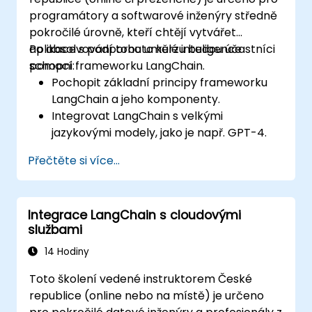
účelem zdokonalení výkonu a kvality
programátory a softwarové inženýry středně
webové aplikace.
pokročilé úrovně, kteří chtějí vytvářet
aplikace s podporou umělé inteligence
Po absolvování tohoto kurzu budou účastníci
pomocí frameworku LangChain.
schopni:
Pochopit základní principy frameworku
LangChain a jeho komponenty.
Integrovat LangChain s velkými
jazykovými modely, jako je např. GPT-4.
Vytvářet modulární aplikace využívající
Přečtěte si více...
umělou inteligenci na základě LangChain.
Řešit běžné problémy, které se mohou
vyskytnout při práci s aplikacemi
Integrace LangChain s cloudovými
postavenými na LangChain.
službami
14 Hodiny
Toto školení vedené instruktorem České
republice (online nebo na místě) je určeno