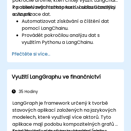
pokročilé úrovně, kteří chtějí využít LangChain
k posílení svých schopností v oblasti analýzy
Po absolvování tohoto kurzu budou účastníci
a vizualizace dat.
schopni:
Automatizovat získávání a číštění dat
pomocí LangChainu.
Provádět pokročilou analýzu dat s
využitím Pythonu a LangChainu.
Tvořit vizualizace pomocí knihoven
Přečtěte si více...
Matplotlib a dalších knihoven Pythonu
spojených s LangChainem.
Využít LangChain k generování výstupů v
Využití LangGraphu ve finančnictví
přirozeném jazyce na základě analýzy
dat.
35 Hodiny
LangGraph je framework určený k tvorbě
stavových aplikací založených na jazykových
modelech, které využívají více aktorů. Tyto
aplikace mají podobu kompozitelných grafů s