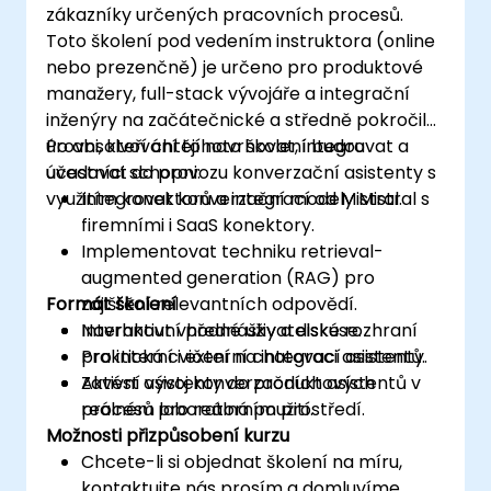
zákazníky určených pracovních procesů.
Toto školení pod vedením instruktora (online
nebo prezenčně) je určeno pro produktové
manažery, full-stack vývojáře a integrační
inženýry na začátečnické a středně pokročilé
úrovni, kteří chtějí navrhovat, integrovat a
Po absolvování tohoto školení budou
uvedovat do provozu konverzační asistenty s
účastníci schopni:
využitím konektorů a integrací od Mistral.
Integrovat konverzační modely Mistral s
firemními i SaaS konektory.
Implementovat techniku retrieval-
augmented generation (RAG) pro
Formát školení
zajištění relevantních odpovědí.
Navrhnout vhodné uživatelské rozhraní
Interaktivní přednášky a diskuse.
pro interní i externí chatovací asistenty.
Praktická cvičení na integraci asistentů.
Zavést asistenty do produktových
Aktivní vývoj konverzačních asistentů v
procesů pro reálná použití.
reálném laboratorním prostředí.
Možnosti přizpůsobení kurzu
Chcete-li si objednat školení na míru,
kontaktujte nás prosím a domluvíme