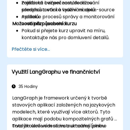
Zajišťovat bezpečnost, dodržování
Praktická cvičení zaměřená na
předpisů a etické využívání open-source
samohostování a ladění modelů.
modelů.
Aplikace procesů správy a monitorování
Možnosti přizpůsobení kurzu
v reálném prostředí.
Pokud si přejete kurz upravit na míru,
kontaktujte nás pro domluvení detailů.
Přečtěte si více...
Využití LangGraphu ve finančnictví
35 Hodiny
LangGraph je framework určený k tvorbě
stavových aplikací založených na jazykových
modelech, které využívají více aktorů. Tyto
aplikace mají podobu kompozitelných grafů s
trvalým uložením stavu a umožňují plnou
Toto školení vedené instruktorem (online