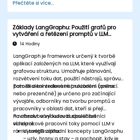
Přečtěte si více...
Základy LangGraphu: Použití grafů pro
vytváření a řetězení promptů v LLM
aplikacích
14 Hodiny
LangGraph je framework určený k tvorbě
aplikací založených na LLM, které využívají
grafovou strukturu. Umožňuje plánování,
rozvětvení toku dat, použití nástrojů, správu
paměti a kontrolované provádění operací.
Toto školení vedené instruktorem (online
nebo prezenčně) je určeno pro začínající
vývojáře, odborníky na tvorbu promptů a
pracovníky v oblasti dat, kteří si přejí
navrhnout a vybudovat spolehlivé
Po absolvování kurzu budou účastníci
vícekrokové pracovní toky pomocí LLM v
schopni:
rámci LangGraphu.
Vysvětlit základní koncepty LangGraphu
– uzly, hrany a stav – a pochopit, kdy je