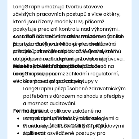
LangGraph umožňuje tvorbu stavově
závislých pracovních postupů s více aktéry,
které jsou řízeny modely LLM, přičemž
poskytuje precizní kontrolu nad výkonnými
cestami i udržováním stavu. Ve zdravotnictví
Toto živé školení vedené instruktorem (online
jsou tyto vlastnosti klíčové pro dodržování
či prezenčně) je určeno profesionálům na
předpisů, interoperabilitu a vyvíjení systémů
středně pokročilé až pokročilé úrovni, kteří
na podporu rozhodování, jež odpovídají
chtějí navrhovat, implementovat a spravovat
skutečným lékařským postupům.
řešení v oblasti zdravotnictví založená na
Po absolvování tohoto školení budou
LangGraphu, přičemž zohlední i regulatorní,
účastníci schopni:
etické a provozní požadavky.
Navrhovat pracovní postupy v
LangGraphu přizpůsobené zdravotnickým
potřebám s důrazem na shodu s předpisy
a možnost auditování.
Forma kurzu
Integrovat aplikace založené na
LangGraphu s lékařskými ontologiemi a
Interaktivní přednášky a diskuse.
standardy (FHIR, SNOMED CT, ICD).
Praktická cvičení s reálnými případovými
Aplikovat osvědčené postupy pro
studiemi.