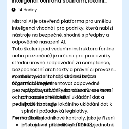
inteligenci: ochrana soukromí, lokální
ukládání dat a podnikové kontroly
14 Hodiny
Mistral AI je otevřená platforma pro umělou
inteligenci vhodná i pro podniky, která nabízí
nástroje na bezpečné, shodné s předpisy a
odpovědné nasazení AI.
Toto školení pod vedením instruktora (online
nebo prezenčně) je určeno pro pracovníky
střední úrovně zodpovědné za compliance,
bezpečnostní architekty a právní či provozní
specialisty, kteří chtějí v rámci svých
Po absolvování tohoto školení budou
organizací implementovat odpovědné
účastníci schopni:
postupy při využívání Mistralu s důrazem na
Aplikovat techniky na ochranu soukromí
ochranu soukromí, lokální ukládání dat a
při nasazení Mistralu.
podnikové kontroly.
Využít strategie lokálního ukládání dat k
splnění požadavků legislativy.
Forma školení
Nastavit podnikové kontroly, jako je řízení
přístupu na základě rolí (RBAC), jednotné
Interaktivní přednášky a diskuze.