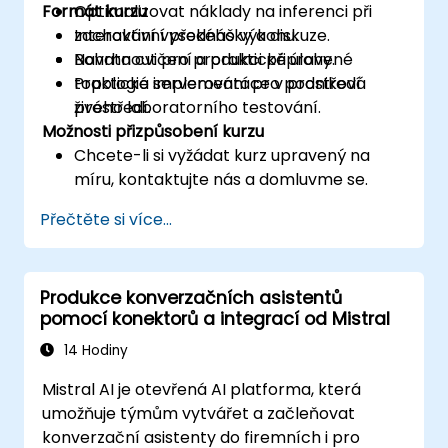
Formát kurzu
Optimalizovat náklady na inferenci při
zachování vysokého výkonu.
Interaktivní přednášky a diskuze.
Navrhnout pro produkci připravené
Bohata cvičení a praktické úlohy.
topologie serverování pro podniková
Praktická implementace v prostředí
prostředí.
živého laboratorního testování.
Možnosti přizpůsobení kurzu
Chcete-li si vyžádat kurz upravený na
míru, kontaktujte nás a domluvme se.
Přečtěte si více...
Produkce konverzačních asistentů
pomocí konektorů a integrací od Mistral
14 Hodiny
Mistral AI je otevřená AI platforma, která
umožňuje týmům vytvářet a začleňovat
konverzační asistenty do firemních i pro