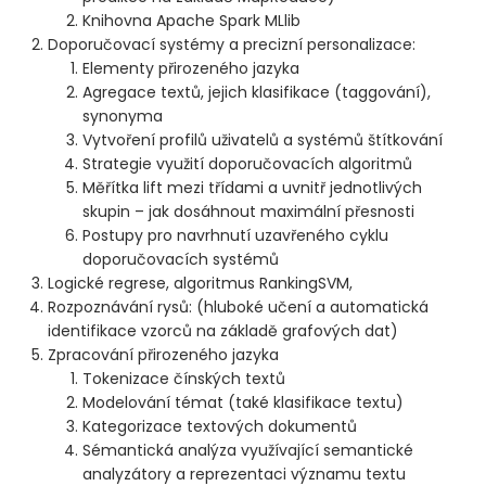
Knihovna Apache Spark MLlib
Doporučovací systémy a precizní personalizace:
Elementy přirozeného jazyka
Agregace textů, jejich klasifikace (taggování),
synonyma
Vytvoření profilů uživatelů a systémů štítkování
Strategie využití doporučovacích algoritmů
Měřítka lift mezi třídami a uvnitř jednotlivých
skupin – jak dosáhnout maximální přesnosti
Postupy pro navrhnutí uzavřeného cyklu
doporučovacích systémů
Logické regrese, algoritmus RankingSVM,
Rozpoznávání rysů: (hluboké učení a automatická
identifikace vzorců na základě grafových dat)
Zpracování přirozeného jazyka
Tokenizace čínských textů
Modelování témat (také klasifikace textu)
Kategorizace textových dokumentů
Sémantická analýza využívající semantické
analyzátory a reprezentaci významu textu