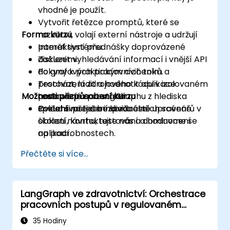
vhodné je použít.
Vytvořit řetězce promptů, které se
Forma kurzu
rozvětví, volají externí nástroje a udržují
paměť systému.
Interaktivní přednášky doprovázené
Začlenit vyhledávání informací i vnější API
diskuzemi.
do grafových pracovních toků.
Pokyny k praktickým cvičením a
Testovat, ladit a hodnotit aplikace
procházení zdrojového kódu v izolovaném
Možnosti přizpůsobení kurzu
postavené na LangGraphu z hlediska
testovacím prostředí.
spolehlivosti a bezpečnosti.
Cvičení na řešení konkrétních scénářů v
Pokud si přejete individuálně upravené
oblasti návrhu, testování a hodnocení
školení, kontaktujte nás a domluvme se
aplikací.
na podrobnostech.
Přečtěte si více...
LangGraph ve zdravotnictví: Orchestrace
pracovních postupů v regulovaném
prostředí
35 Hodiny