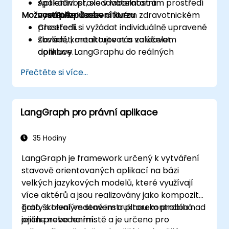
spolehlivost, sledovatelnost a
Aplikační praxe v laboratorním prostředí
Možnosti přizpůsobení kurzu
vysvětlitelnost v citlivém zdravotnickém
v reálném čase.
prostředí.
Chcete-li si vyžádat individuálně upravené
Zavádět, monitorovat a validovat
školení, kontaktujte nás za účelem
aplikace LangGraphu do reálných
domluvy.
zdravotnických provozů.
Přečtěte si více...
LangGraph pro právní aplikace
35 Hodiny
LangGraph je framework určený k vytváření
stavově orientovaných aplikací na bázi
velkých jazykových modelů, které využívají
více aktérů a jsou realizovány jako kompozitní
grafy s trvalým stavem a plnou kontrolou nad
Toto školení vedené instruktorem probíhá
jejich provedením.
online nebo na místě a je určeno pro