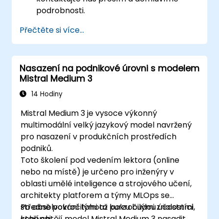
podrobnosti.
Přečtěte si více...
Nasazení na podnikové úrovni s modelem
Mistral Medium 3
14 Hodiny
Mistral Medium 3 je vysoce výkonný
multimodální velký jazykový model navržený
pro nasazení v produkčních prostředích
podniků.
Toto školení pod vedením lektora (online
nebo na místě) je určeno pro inženýry v
oblasti umělé inteligence a strojového učení,
architekty platforem a týmy MLOps se
středně pokročilými až pokročilými znalostmi,
Po absolvování tohoto kurzu budou účastníci
kteří chtějí model Mistral Medium 3 nasadit,
schopni: