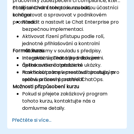
pracovníky zabezpečení či compliance, kteří
chtějí Le Chat Enterprise nasadit,
Po absolvování tohoto kurzu budou účastníci
konfigurovat a spravovat v podnikovém
schopni:
prostředí.
Nasadit a nastavit Le Chat Enterprise pro
bezpečnou implementaci.
Aktivovat řízení přístupu podle rolí,
jednotné přihlašování a kontrolní
Formát kurzu
mechanismy v souladu s předpisy.
Integovat Le Chat s podnikovými
Interaktivní přednášky s diskusemi.
aplikacemi a databázemi.
Četné cvičení a praktické ukázky.
Navrhnout a implementovat postupy pro
Praktická práce v prostředí simulujícím
správu a řízení prostředí ChatOps.
reálné pracovní prostředí.
Možnosti přizpůsobení kurzu
Pokud si přejete zakázkový program
tohoto kurzu, kontaktujte nás a
domluvme detaily.
Přečtěte si více...