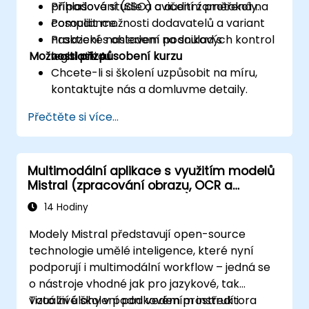
přihlašování (SSO) a auditní protokoly.
Případové studie a cvičení zaměřená na
Posoudit možnosti dodavatelů a variant
compliance.
nasazení s ohledem na soulad s
Praktické nastavení podnikových kontrol
Možnosti přizpůsobení kurzu
legislativou.
v oblasti AI.
Chcete-li si školení uzpůsobit na míru,
kontaktujte nás a domluvme detaily.
Přečtěte si více...
Multimodální aplikace s využitím modelů
Mistral (zpracování obrazu, OCR a
porozumění dokumentům)
14 Hodiny
Modely Mistral představují open-source
technologie umělé inteligence, které nyní
podporují i multimodální workflow – jedná se
o nástroje vhodné jak pro jazykové, tak
vizuální úlohy v podnikovém prostředí i
Toto živé školení pod vedením instruktora