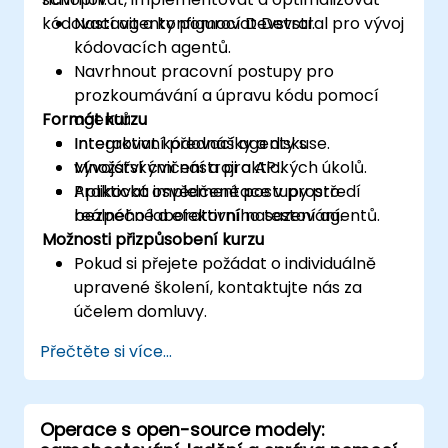
kódovací agenty pomocí Devstral.
Nastavit a konfigurovat Devstral pro vývoj
kódovacích agentů.
Navrhnout pracovní postupy pro
prozkoumávání a úpravu kódu pomocí
Formát kurzu
agentů.
Integrovat kódovací agenty s
Interaktivní přednášky a diskuse.
vývojářskými nástroji a API.
Množství cvičení a praktických úkolů.
Aplikovat osvědčené postupy pro
Praktická implementace v prostředí
bezpečné a efektivní nasazení agentů.
reálného laboratorního testování.
Možnosti přizpůsobení kurzu
Pokud si přejete požádat o individuálně
upravené školení, kontaktujte nás za
účelem domluvy.
Přečtěte si více...
Operace s open-source modely: