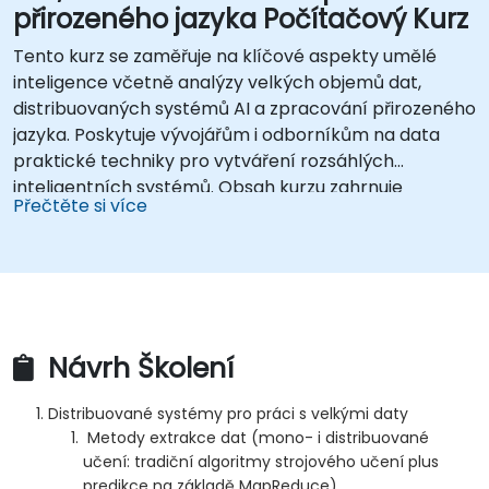
přirozeného jazyka Počítačový Kurz
Tento kurz se zaměřuje na klíčové aspekty umělé
inteligence včetně analýzy velkých objemů dat,
distribuovaných systémů AI a zpracování přirozeného
jazyka. Poskytuje vývojářům i odborníkům na data
praktické techniky pro vytváření rozsáhlých
inteligentních systémů. Obsah kurzu zahrnuje
Přečtěte si více
principy distribuovaného strojového učení, knihovnu
Apache Spark MLlib a metody predikce využívající
platformu MapReduce. Dále se podrobně věnuje
konstrukci doporučovacích systémů, klasifikaci textů,
analýze sémantiky pomocí modelu Word2Vec a
praktickému nasazení architektur typu RNN-LSTM.
Návrh Školení
Kurz pomáhá profesionálům implementovat efektivní
řešení AI do výrobních prostředí, přičemž surová data
Distribuované systémy pro práci s velkými daty
transformují na automatizované nástroje pro
Metody extrakce dat (mono- i distribuované
rozhodování.
učení: tradiční algoritmy strojového učení plus
predikce na základě MapReduce)