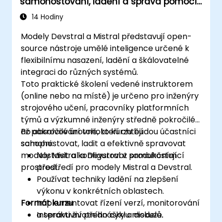
samohostování, ladění a správa pomocí
modelů Devstral a Mistral
14 Hodiny
Modely Devstral a Mistral představují open-
source nástroje umělé inteligence určené k
flexibilnímu nasazení, ladění a škálovatelné
integraci do různých systémů.
Toto praktické školení vedené instruktorem
(online nebo na místě) je určeno pro inženýry
strojového učení, pracovníky platformních
týmů a výzkumné inženýry středně pokročilé
až pokročilé úrovně, kteří chtějí
Po absolvování tohoto kurzu budou účastníci
samohostovat, ladit a efektivně spravovat
schopni:
modely Mistral a Devstral v produkčním
Nastavit a konfigurovat samohostující
prostředí.
prostředí pro modely Mistral a Devstral.
Používat techniky ladění na zlepšení
výkonu v konkrétních oblastech.
Formát kurzu
Implementovat řízení verzí, monitorování
a správu životního cyklu modelů.
Interaktivní přednášky a diskuze.