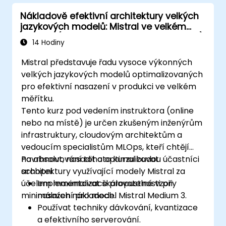
Nákladově efektivní architektury velkých
jazykových modelů: Mistral ve velkém
měřítku (optimalizace výkonu a nákladů)
14 Hodiny
Mistral představuje řadu vysoce výkonných
velkých jazykových modelů optimalizovaných
pro efektivní nasazení v produkci ve velkém
měřítku.
Tento kurz pod vedením instruktora (online
nebo na místě) je určen zkušeným inženýrům
infrastruktury, cloudovým architektům a
vedoucím specialistům MLOps, kteří chtějí
navrhnout, nasadit a optimalizovat
Po absolvování tohoto kurzu budou účastníci
architektury využívající modely Mistral za
schopni:
účelem maximalizace propustnosti při
Implementovat škálovatelné vzory
minimálních nákladech.
nasazení pro model Mistral Medium 3.
Používat techniky dávkování, kvantizace
a efektivního serverování.