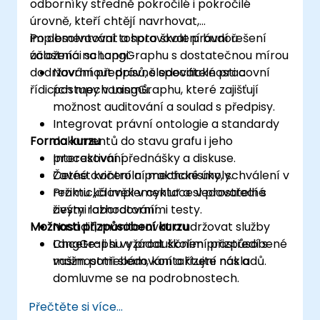
odborníky středně pokročilé i pokročilé
úrovně, kteří chtějí navrhovat,
implementovat a spravovat právní řešení
Po absolvování tohoto školení budou
založená na LangGraphu s dostatečnou mírou
účastníci schopni:
dodržování předpisů, sledovatelnosti a
Navrhnout právně specifické pracovní
řídicích mechanismů.
postupy v LangGraphu, které zajišťují
možnost auditování a soulad s předpisy.
Integrovat právní ontologie a standardy
Forma kurzu
dokumentů do stavu grafu i jeho
procesování.
Interaktivní přednášky a diskuse.
Zavést kontrolní mechanismy, schválení v
Četné cvičení a praktické úkoly.
režimu „člověk v cyklu“ a sledovatelné
Praktická implementace v prostředí s
cesty rozhodování.
živými laboratorními testy.
Možnosti přizpůsobení kurzu
Nasadit, monitorovat a udržovat služby
LangGraphu v produkčním prostředí s
Chcete-li si vyžádat školení přizpůsobené
možnostmi sledování a řízení nákladů.
vašim potřebám, kontaktujte nás a
domluvme se na podrobnostech.
Přečtěte si více...