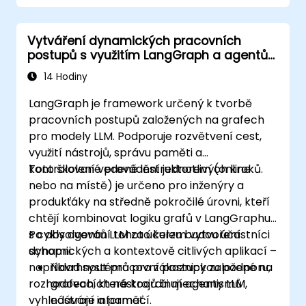
Vytváření dynamických pracovních
postupů s využitím LangGraph a agentů
LLM
14 Hodiny
LangGraph je framework určený k tvorbě
pracovních postupů založených na grafech
pro modely LLM. Podporuje rozvětvení cest,
využití nástrojů, správu paměti a
kontrolované provádění jednotlivých kroků.
Toto školení vedené instruktorem (online
nebo na místě) je určeno pro inženýry a
produkťáky na středně pokročilé úrovni, kteří
chtějí kombinovat logiku grafů v LangGraphu
s cykly agentů LLM za účelem vytvoření
Po absolvování tohoto kurzu budou účastníci
dynamických a kontextově citlivých aplikací –
schopni:
například systémů pro zákaznickou podporu,
Navrhnout pracovní postupy založené na
rozhodovacích nástrojů či mechanismů
grafech, které koordinují agenty LLM,
vyhledávání informací.
nástroje a paměť.