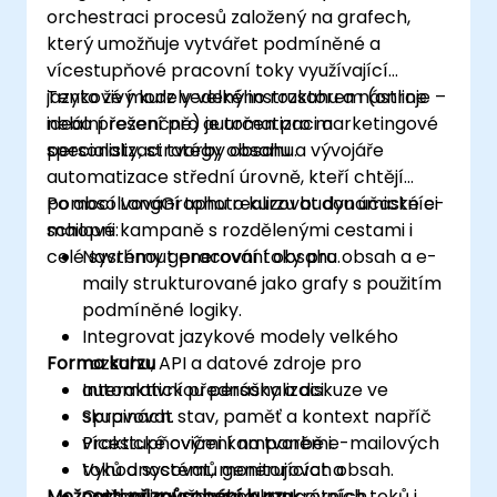
orchestraci procesů založený na grafech,
který umožňuje vytvářet podmíněné a
vícestupňové pracovní toky využívající
jazykové modely velkého rozsahu a nástroje –
Tento živý kurz vedený instruktorem (online
ideální řešení pro automatizaci a
nebo prezenčně) je určen pro marketingové
personalizaci tvorby obsahu.
specialisty, stratégy obsahu a vývojáře
automatizace střední úrovně, kteří chtějí
pomocí LangGraphu realizovat dynamické e-
Po absolvování tohoto kurzu budou účastníci
mailové kampaně s rozdělenými cestami i
schopni:
celé systémy generování obsahu.
Navrhnout pracovní toky pro obsah a e-
maily strukturované jako grafy s použitím
podmíněné logiky.
Integrovat jazykové modely velkého
Forma kurzu
rozsahu, API a datové zdroje pro
automatickou personalizaci.
Interaktivní přednášky a diskuze ve
Spravovat stav, paměť a kontext napříč
skupinách.
vícestupňovými kampaněmi.
Praktické cvičení na tvorbě e-mailových
Vyhodnocovat, monitorovat a
toků a systémů generujících obsah.
Možnosti přizpůsobení kurzu
optimalizovat výkon pracovních toků i
Cvičení založená na konkrétních