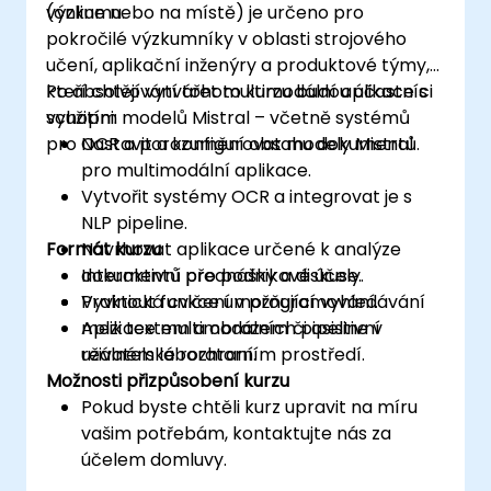
výzkumu.
(online nebo na místě) je určeno pro
pokročilé výzkumníky v oblasti strojového
učení, aplikační inženýry a produktové týmy,
kteří chtějí vytvářet multimodální aplikace s
Po absolvování tohoto kurzu budou účastníci
využitím modelů Mistral – včetně systémů
schopni:
pro OCR a porozumění obsahu dokumentů.
Nastavit a konfigurovat modely Mistral
pro multimodální aplikace.
Vytvořit systémy OCR a integrovat je s
NLP pipeline.
Formát kurzu
Navrhovat aplikace určené k analýze
dokumentů pro podnikové účely.
Interaktivní přednášky a diskuse.
Vyvinout funkce umožňující vyhledávání
Praktická cvičení v programování.
mezi textem a obrazem či asistivní
Aplikace multimodálních pipeline v
uživatelské rozhraní.
reálném laboratorním prostředí.
Možnosti přizpůsobení kurzu
Pokud byste chtěli kurz upravit na míru
vašim potřebám, kontaktujte nás za
účelem domluvy.