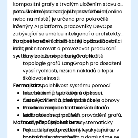
kompozitní grafy s trvalým uložením stavu a
plnou kontrolou nad jejich prováděním.
Toto školení pod vedením instruktora (online
nebo na místě) je určeno pro pokročilé
inženýry AI platform, pracovníky DevOps
zabývající se umělou inteligencí a architekty
strojového učení, kteří chtějí optimalizovat,
Po absolvování tohoto kurzu budou účastníci
ladit, monitorovat a provozovat produkční
schopni:
systémy založené na LangGraphu.
Navrhnout a optimalizovat složité
topologie grafů LangGraph pro dosažení
vyšší rychlosti, nižších nákladů a lepší
škálovatelnosti.
Forma kurzu
Zajistit spolehlivost systému pomocí
mechanismů opakování operací,
Interaktivní přednášky a diskuse.
časových limitů, idempotence a obnovy
Četné cvičení a praktické úkoly.
stavu na základě kontrolních bodů.
Praktická implementace v reálném
Ladit a sledovat průběh provádění grafů,
laboratorním prostředí.
Možnosti přizpůsobení kurzu
analyzovat jejich stav a systematicky
reprodukovat problémy vyskytující se v
Pokud si přejete vytvořit kurz na míru,
produkčním prostředí.
kontaktujte nás prosím a domluvíme se