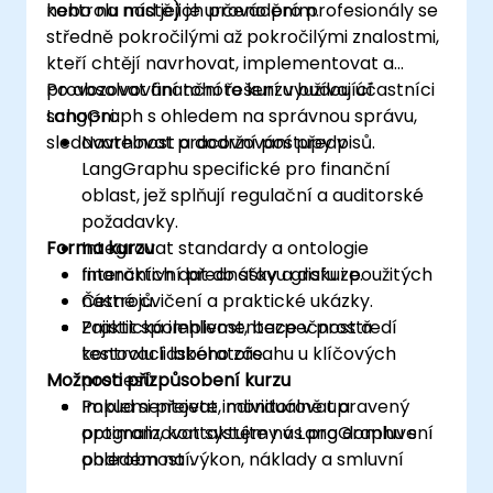
kontrolu nad jejich prováděním.
nebo na místě) je určeno pro profesionály se
středně pokročilými až pokročilými znalostmi,
kteří chtějí navrhovat, implementovat a
provozovat finanční řešení využívající
Po absolvování tohoto kurzu budou účastníci
LangGraph s ohledem na správnou správu,
schopni:
sledovatelnost a dodržování předpisů.
Navrhovat pracovní postupy v
LangGraphu specifické pro finanční
oblast, jež splňují regulační a auditorské
požadavky.
Forma kurzu
Integrovat standardy a ontologie
finančních dat do stavu grafu i použitých
Interaktivní přednášky a diskuze.
nástrojů.
Četné cvičení a praktické ukázky.
Zajistit spolehlivost, bezpečnost a
Praktická implementace v prostředí
kontrolu lidského zásahu u klíčových
testovací laboratoře.
Možnosti přizpůsobení kurzu
procesů.
Implementovat, monitorovat a
Pokud si přejete individuálně upravený
optimalizovat systémy v LangGraphu s
program, kontaktujte nás pro domluvení
ohledem na výkon, náklady a smluvní
podrobností.
požadavky.