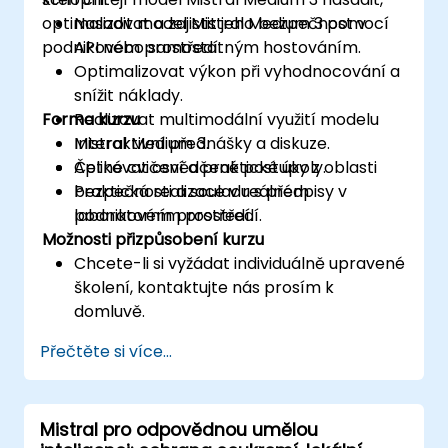
optimalizovat a zajistit jeho bezpečnost v
Nasadit model Mistral Medium 3 pomocí
podnikovém prostředí.
API nebo samostatným hostováním.
Optimalizovat výkon při vyhodnocování a
snížit náklady.
Forma kurzu
Realizovat multimodální využití modelu
Mistral Medium 3.
Interaktivní přednášky a diskuze.
Aplikovat osvědčené postupy z oblasti
Četné cvičení a praktické úkoly.
bezpečnosti a souladu s předpisy v
Praktická realizace v reálném
podnikovém prostředí.
laboratorním prostředí.
Možnosti přizpůsobení kurzu
Chcete-li si vyžádat individuálně upravené
školení, kontaktujte nás prosím k
domluvě.
Přečtěte si více...
Mistral pro odpovědnou umělou