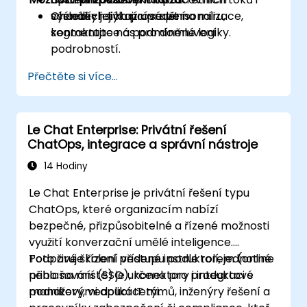
výsledky jejich provádění.
scénářích týkající se personalizace,
Chcete-li si kurz upravit na míru,
segmentace a podmíněné logiky.
kontaktujte nás pro domluvení
podrobností.
Přečtěte si více...
Le Chat Enterprise: Privátní řešení
ChatOps, integrace a správní nástroje
14 Hodiny
Le Chat Enterprise je privátní řešení typu
ChatOps, které organizacím nabízí
bezpečné, přizpůsobitelné a řízené možnosti
využití konverzační umělé inteligence.
Podporuje řízení přístupu podle rolí, jednotné
Toto živé školení vedené instruktorem (online
přihlašování (SSO), konektory i integraci s
nebo na místě) je určeno pro produktové
podnikovými aplikacemi.
manažery, vedoucí IT týmů, inženýry řešení a