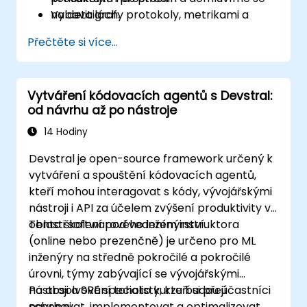
Vybavit grafy protokoly, metrikami a
na detailách.
informacemi o sledování, nasadit je do
Přečtěte si více...
produkce a monitorovat dodržování SLA i
náklady.
Vytváření kódovacích agentů s Devstral:
od návrhu až po nástroje
14 Hodiny
Devstral je open-source framework určený k
vytváření a spouštění kódovacích agentů,
kteří mohou interagovat s kódy, vývojářskými
nástroji i API za účelem zvýšení produktivity v
oblasti softwarového inženýrství.
Tento školení pod vedením instruktora
(online nebo prezenčně) je určeno pro ML
inženýry na středně pokročilé a pokročilé
úrovni, týmy zabývající se vývojářskými
nástroji a SRE specialisty, kteří si přejí
Po absolvování tohoto kurzu budou účastníci
navrhovat, implementovat a optimalizovat
schopni: