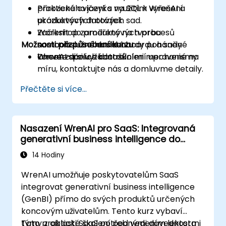
přirozeného jazyka na SQL k vyřešení
Praktická cvičení s využitím WrenAI a
produktových otázek.
ukázkových datových sad.
Začlenit do produktových procesů
Workshop zaměřený na tvorbu
Možnosti přizpůsobení kurzu
samoobslužné dashboardy poháněné
samoobslužného dashboardu a sady
WrenAI spolu s kontrolními mechanismy.
konverzačních dotazů.
Chcete-li si vyžádat školení upravené na
míru, kontaktujte nás a domluvme detaily.
Přečtěte si více...
Nasazení WrenAI pro SaaS: Integrovaná
generativní business intelligence do
produktů určených zákazníkům
14 Hodiny
WrenAI umožňuje poskytovatelům SaaS
integrovat generativní business intelligence
(GenBI) přímo do svých produktů určených
koncovým uživatelům. Tento kurz vybaví
týmy z oblasti SaaS potřebnými dovednostmi
Toto praktické školení pod vedením lektora