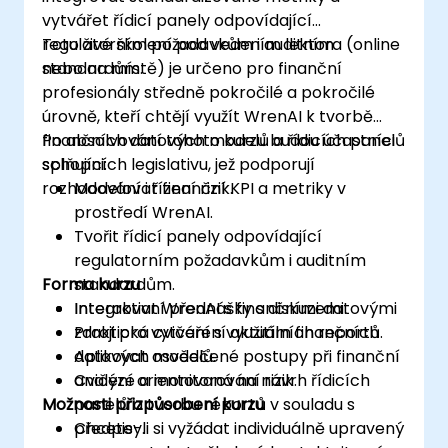
vytvářet řídicí panely odpovídající
regulatorním požadavkům i auditním
Toto živé školení pod vedením lektora (online
standardům.
nebo na místě) je určeno pro finanční
profesionály středně pokročilé a pokročilé
úrovně, kteří chtějí využít WrenAI k tvorbě
finančních datových modelů a řídicích panelů
Po absolvování tohoto kurzu budou účastníci
splňujících legislativu, jež podporují
schopni:
rozhodování i řízení rizik.
Modelovat finanční KPI a metriky v
prostředí WrenAI.
Tvořit řídicí panely odpovídající
regulatorním požadavkům i auditním
Forma kurzu
standardům.
Integrovat WrenAI s finančními datovými
Interaktivní přednášky s diskuzemi.
zdroji pro vytváření aktuálních reportů.
Praktická cvičení s využitím finančních
Aplikovat osvědčené postupy při finanční
datových modelů.
analýze a monitorování rizik.
Cvičení orientovaná na návrh řídicích
Možnosti přizpůsobení kurzu
panelů a tvorbu reportů v souladu s
předpisy.
Chcete-li si vyžádat individuálně upravený