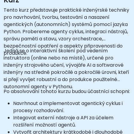
Tento kurz představuje praktické inženýrské techniky
pro navrhování, tvorbu, testování a nasazení
agentických (autonomních) systémů pomocí jazyka
Python. Probereme agenty cyklus, integraci nástrojů,
správu paměti a stavu, vzory orchestrace,
bezpečnostní opatření a aspekty připravenosti do
Jedná se o interaktivní školení pod vedením
produkce.
instruktora (online nebo na místě), určené pro
inženýry strojového učení, vývojáře AI a softwarové
inženýry na středně pokročilé a pokročilé úrovni, kteří
si přejí vyvíjet robustní a do produkce použitelné
autonomní agenty v Pythonu.
Po absolvování tohoto kurzu budou účastníci schopni:
Navrhnout a implementovat agentický cyklus i
procesy rozhodování.
Integovat externí nástroje a API za účelem
rozšíření možností agentů.
Vytvořit architektury krátkodobé i dlouhodobé