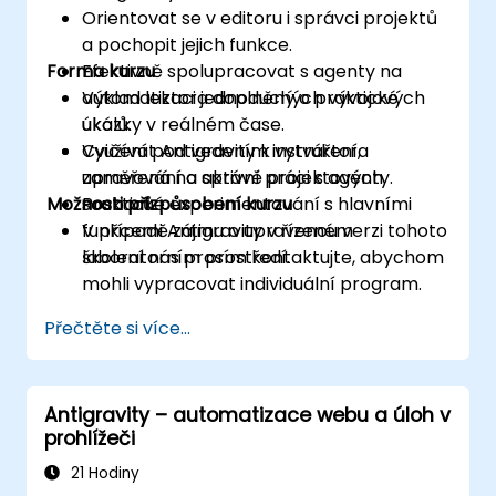
Orientovat se v editoru i správci projektů
a pochopit jejich funkce.
Forma kurzu
Efektivně spolupracovat s agenty na
automatizaci jednoduchých vývojových
Výklad lektora doplněný o praktické
úkolů.
ukázky v reálném čase.
Využívat Antigravity k vytváření,
Cvičení pod vedením instruktora
upravování a správě projektových
zaměřená na aktivní práci s agenty.
Možnosti přizpůsobení kurzu
souborů.
Praktické experimentování s hlavními
funkcemi Antigravity v řízeném
V případě zájmu o upravenou verzi tohoto
laboratorním prostředí.
školení nás prosím kontaktujte, abychom
mohli vypracovat individuální program.
Přečtěte si více...
Antigravity – automatizace webu a úloh v
prohlížeči
21 Hodiny