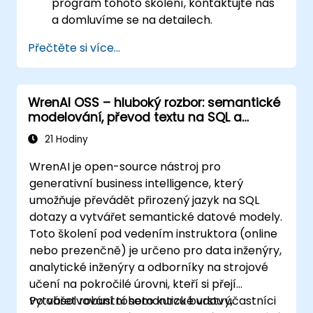
program tohoto školení, kontaktujte nás
a domluvíme se na detailech.
Přečtěte si více...
WrenAI OSS – hluboký rozbor: semantické
modelování, převod textu na SQL a
ochranná opatření
21 Hodiny
WrenAI je open-source nástroj pro
generativní business intelligence, který
umožňuje převádět přirozený jazyk na SQL
dotazy a vytvářet semantické datové modely.
Toto školení pod vedením instruktora (online
nebo prezenčně) je určeno pro data inženýry,
analytické inženýry a odborníky na strojové
učení na pokročilé úrovni, kteří si přejí
vytvářet robustní semantické vrstvy,
Po absolvování tohoto kurzu budou účastníci