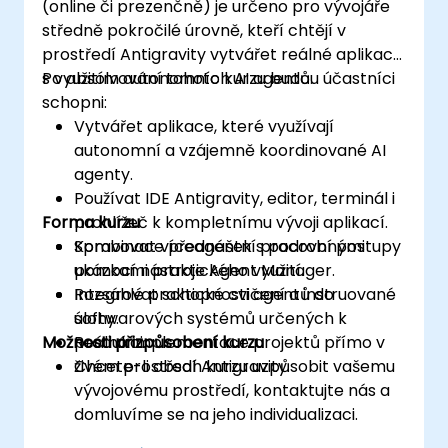
(online či prezenčně) je určeno pro vývojáře
středně pokročilé úrovně, kteří chtějí v
prostředí Antigravity vytvářet reálné aplikace
s využitím autonomních AI agentů.
Po absolvování tohoto kurzu budou účastníci
schopni:
Vytvářet aplikace, které využívají
autonomní a vzájemně koordinované AI
agenty.
Používat IDE Antigravity, editor, terminál i
Forma kurzu
prohlížeč k kompletnímu vývoji aplikací.
Spravovat víceagentní pracovní postupy
Kombinace přednášek s podrobnými
pomocí nástroje Agent Manager.
ukázkami praktického využití.
Integrovat schopnosti agentů do
Rozsáhlé praktické cvičení a instruované
softwarových systémů určených k
úlohy.
Možnosti přizpůsobení kurzu
produkci.
Reálná implementace projektů přímo v
živém prostředí Antigravity.
Chcete-li obsah kurzu uzpůsobit vašemu
vývojovému prostředí, kontaktujte nás a
domluvíme se na jeho individualizaci.