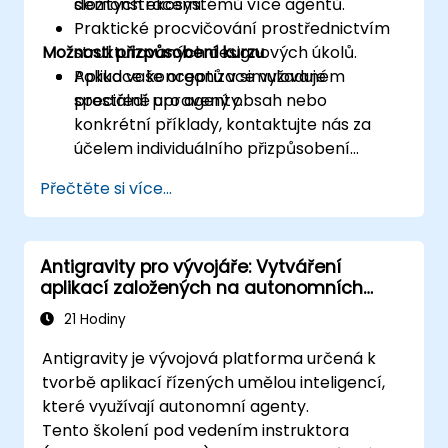
složitých ekosystémů více agentů.
demonstracemi.
Praktické procvičování prostřednictvím
Možnosti přizpůsobení kurzu
strukturovaných designových úkolů.
Aplikace konceptů v simulovaném
Pokud vaše organizace vyžaduje
prostředí pro agenty.
speciálně upravený obsah nebo
konkrétní příklady, kontaktujte nás za
účelem individuálního přizpůsobení
tohoto školení.
Přečtěte si více...
Antigravity pro vývojáře: Vytváření
aplikací založených na autonomních
agentech
21 Hodiny
Antigravity je vývojová platforma určená k
tvorbě aplikací řízených umělou inteligencí,
které využívají autonomní agenty.
Tento školení pod vedením instruktora