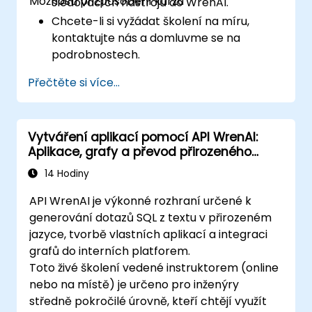
Možnosti přizpůsobení kurzu
sledovacích nástrojů do WrenAI.
Chcete-li si vyžádat školení na míru,
kontaktujte nás a domluvme se na
podrobnostech.
Přečtěte si více...
Vytváření aplikací pomocí API WrenAI:
Aplikace, grafy a převod přirozeného
jazyka na SQL
14 Hodiny
API WrenAI je výkonné rozhraní určené k
generování dotazů SQL z textu v přirozeném
jazyce, tvorbě vlastních aplikací a integraci
grafů do interních platforem.
Toto živé školení vedené instruktorem (online
nebo na místě) je určeno pro inženýry
středně pokročilé úrovně, kteří chtějí využít