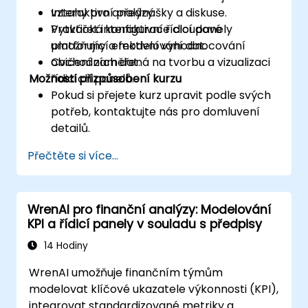
vztahy pro analýzy.
Interaktivní přednášky a diskuse.
Vytvářet interaktivní řídicí panely
Praktická konfigurace cloudové
umožňující efektivní vyhodnocování
platformy a modelování dat.
obchodních dat.
Cvičení zaměřená na tvorbu a vizualizaci
Možnosti přizpůsobení kurzu
řídicích panelů.
Pokud si přejete kurz upravit podle svých
potřeb, kontaktujte nás pro domluvení
detailů.
Přečtěte si více...
WrenAI pro finanční analýzy: Modelování
KPI a řídicí panely v souladu s předpisy
14 Hodiny
WrenAI umožňuje finančním týmům
modelovat klíčové ukazatele výkonnosti (KPI),
integrovat standardizované metriky a