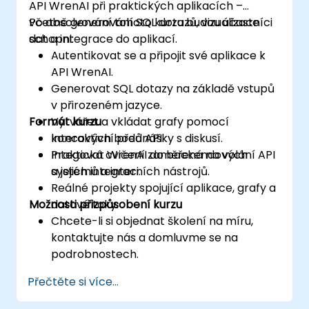
API WrenAI při praktických aplikacích –
včetně generování SQL dotazů, vizualizace
Po absolvování tohoto kurzu budou účastníci
dat a integrace do aplikací.
schopni:
Autentikovat se a připojit své aplikace k
API WrenAI.
Generovat SQL dotazy na základě vstupů
v přirozeném jazyce.
Formát kurzu
Vytvářet a vkládat grafy pomocí
koncových bodů API.
Interaktivní přednášky s diskusí.
Integovat WrenAI do backendových
Praktická cvičení zaměřená na volání API
systémů a interních nástrojů.
a jejich integraci.
Reálné projekty spojující aplikace, grafy a
Možnosti přizpůsobení kurzu
datové toky.
Chcete-li si objednat školení na míru,
kontaktujte nás a domluvme se na
podrobnostech.
Přečtěte si více...