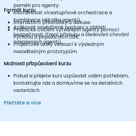
paměti pro agenty.
Formát kurzu
Koordinovat vícestupňové orchestrace a
kombinace několika agentů.
Interaktivní přednášky a diskuse.
Aplikovat osvědčené postupy v oblasti
Praktické cvičení vytvářející agenty pomocí
bezpečnosti, řízení přístupu a sledování chování
Pythonu a populárních SDK.
nasazených agentů.
Projektové úkoly vedoucí k výsledným
nasaditelným prototypům.
Možnosti přizpůsobení kurzu
Pokud si přejete kurz uzpůsobit vašim potřebám,
kontaktujte nás a domluvíme se na detailních
variantách.
Přečtěte si více