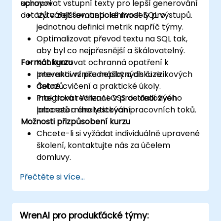
upravovat vstupní texty pro lepší generování
schopni:
dotazů a zajišťovat spolehlivost SQL výstupů.
Vytvářet semantické modely pro
jednotnou definici metrik napříč týmy.
Optimalizovat převod textu na SQL tak,
aby byl co nejpřesnější a škálovatelný.
Formát kurzu
Konfigurovat ochranná opatření k
prevenci vzniku neplatných či rizikových
Interaktivní přednášky a diskuze.
dotazů.
Četné cvičení a praktické úkoly.
Integrovat WrenAI OSS do datových
Praktická realizace v prostředí živého
procesů a analytických pracovních toků.
laboratorního testování.
Možnosti přizpůsobení kurzu
Chcete-li si vyžádat individuálně upravené
školení, kontaktujte nás za účelem
domluvy.
Přečtěte si více...
WrenAI pro produkťácké týmy: