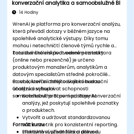
konverzační analytika a samoobslužné BI
14 Hodiny
WrenAI je platforma pro konverzační analýzu,
která převádí dotazy v běžném jazyce na
spolehlivé analytické výstupy. Díky tomu
mohou i netechničtí členové týmů rychle a
konzistentně získávat cenné poznatky.
Toto živé školení pod vedením instruktora
(online nebo prezenčně) je určeno
produktovým manažerům, analytikům a
datovým specialistům středně pokročilé
úrovně, kteří si chtějí osvojit konverzační
Po absolvování tohoto školení budou
analýzu a vybudovat schopnosti
účastníci schopni:
samoobslužného BI pomocí WrenAI.
Navrhnout pracovní postupy konverzační
analýzy, jež poskytují spolehlivé poznatky
o produktech.
Vytvořit a udržovat standardizovanou
Formát kurzu
vrstvu metrik pro konzistentní reporting.
Efektivně využívat funkci převodu
Interaktivní přednášky a diskuse.