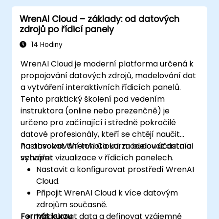
WrenAI Cloud – základy: od datových
zdrojů po řídicí panely
14 Hodiny
WrenAI Cloud je moderní platforma určená k
propojování datových zdrojů, modelování dat
a vytváření interaktivních řídicích panelů.
Tento praktický školení pod vedením
instruktora (online nebo prezenčně) je
určeno pro začínající i středně pokročilé
datové profesionály, kteří se chtějí naučit
nastavovat WrenAI Cloud, modelovat data a
Po absolvování tohoto kurzu budou účastníci
vytvářet vizualizace v řídicích panelech.
schopni:
Nastavit a konfigurovat prostředí WrenAI
Cloud.
Připojit WrenAI Cloud k více datovým
zdrojům současně.
Formát kurzu
Modelovat data a definovat vzájemné