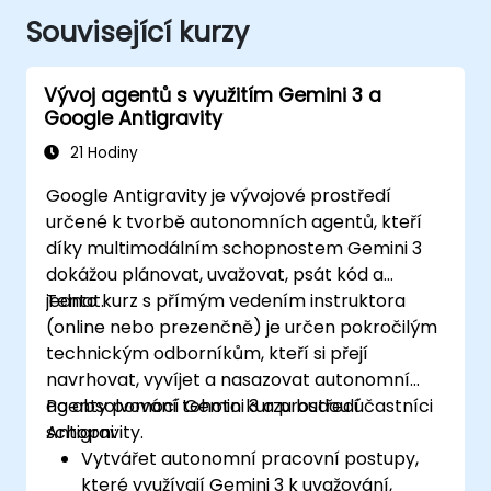
Související kurzy
Vývoj agentů s využitím Gemini 3 a
Google Antigravity
21 Hodiny
Google Antigravity je vývojové prostředí
určené k tvorbě autonomních agentů, kteří
díky multimodálním schopnostem Gemini 3
dokážou plánovat, uvažovat, psát kód a
jednat.
Tento kurz s přímým vedením instruktora
(online nebo prezenčně) je určen pokročilým
technickým odborníkům, kteří si přejí
navrhovat, vyvíjet a nasazovat autonomní
agenty pomocí Gemini 3 a prostředí
Po absolvování tohoto kurzu budou účastníci
Antigravity.
schopni:
Vytvářet autonomní pracovní postupy,
které využívají Gemini 3 k uvažování,