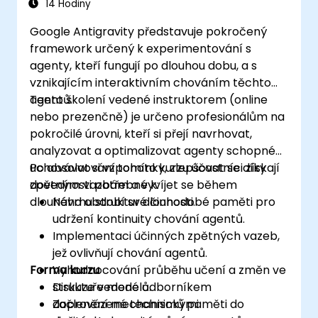
14 Hodiny
Google Antigravity představuje pokročený
framework určený k experimentování s
agenty, kteří fungují po dlouhou dobu, a s
vznikajícím interaktivním chováním těchto
agentů.
Tento školení vedené instruktorem (online
nebo prezenčně) je určeno profesionálům na
pokročilé úrovni, kteří si přejí navrhovat,
analyzovat a optimalizovat agenty schopné
uchovávat si vzpomínky, zlepšovat se díky
Po absolvování tohoto kurzu účastníci získají
zpětným vazbám a vyvíjet se během
dovednosti potřebné k:
dlouhého období své činnosti.
Návrhu struktur dlouhodobé paměti pro
udržení kontinuity chování agentů.
Implementaci účinných zpětných vazeb,
jež ovlivňují chování agentů.
Forma kurzu
Vyhodnocování průběhu učení a změn ve
struktuře modelů.
Diskuze vedené odborníkem
Začlenění mechanismů paměti do
doprovázené technickými