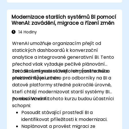
Modernizace starších systémů BI pomocí
WrenAI: zavádění, migrace a řízení změn
14 Hodiny
WrenAI umožňuje organizacím přejít od
statických dashboardů k konverzační
analytice a integrované generativní BI. Tento
přechod však vyžaduje pečlivé plánování
zavádění, migraci stávajících prostředků a
Toto školení vedené lektorem (online nebo
efektivní řízení změn.
prezenčně) je určeno pro odborníky na BI a
datové platformy středně pokročilé úrovně,
kteří chtějí modernizovat starší systémy BI
pomocí WrenAI.
Po absolvování tohoto kurzu budou účastníci
schopni:
Posoudit stávající prostředí BI a
identifikovat příležitosti k modernizaci.
Naplánovat a provést migraci ze