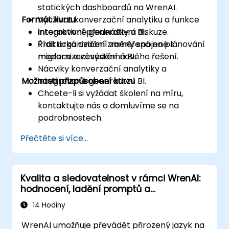
statických dashboardů na WrenAI.
Formát kurzu
Využívat konverzační analytiku a funkce
integrované generativní BI.
Interaktivní přednášky a diskuze.
Řídit organizační změny spojené s
Praktická cvičení zaměřená na plánování
modernizací systémů BI.
migrace a zavádění nového řešení.
Nácviky konverzační analytiky a
Možnosti přizpůsobení kurzu
integrované generativní BI.
Chcete-li si vyžádat školení na míru,
kontaktujte nás a domluvíme se na
podrobnostech.
Přečtěte si více...
Kvalita a sledovatelnost v rámci WrenAI:
hodnocení, ladění promptů a
monitorování
14 Hodiny
WrenAI umožňuje převádět přirozený jazyk na