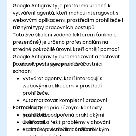
Google Antigravity je platforma určená k
vytváření agentů, kteří mohou interagovat s
webovými aplikacemi, prostředím prohlížeče i
různými typy pracovních postupů.
Toto živé školení vedené lektorem (online či
prezenčně) je určeno profesionálům na
středně pokročilé úrovni, kteří chtějí pomocí
Google Antigravity automatizovat a testovat
pracovní postupy v prohlížeči.
Po absolvování kurzu budou účastníci
schopni:
Vytvářet agenty, kteří interagují s
webovými aplikacemi v prostředí
prohlížeče.
Automatizovat kompletní pracovní
Forma kurzu
postupy napříč různými kontexty
prohlížeče.
Instruktáž podpořená praktickými
Ověřovat a řešit problémy v chování
ukázkami.
agentů v prostředích s uživatelským
Praktické cvičení a scénářově