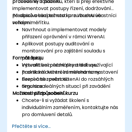
provedené nasazení.
pracovníky z podniků, kteří si přejí efektivně
implementovat postupy řízení, dodržování
předpisů a bezpečnosti pro WrenAI ve
Po absolvování tohoto kurzu budou účastníci
velkém měřítku.
schopni:
Navrhnout a implementovat modely
přiřazení oprávnění v rámci WrenAI.
Aplikovat postupy auditování a
monitorování pro zajištění souladu s
Formát kurzu
předpisy.
Vytvořit bezpečné prostředí využívající
Interaktivní přednášky a diskuze.
podnikové kontrolní mechanismy.
Praktická cvičení zaměřená na nastavení
Bezpečně zavést WrenAI do rozsáhlých
řízení a bezpečnosti.
organizací.
Simulace reálných situací při zavádění
Možnosti přizpůsobení kurzu
WrenAI do podniků.
Chcete-li si vyžádat školení s
individuálním zaměřením, kontaktujte nás
pro domluvení detalů.
Přečtěte si více...