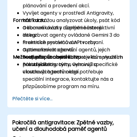
plánování a provedení akcí.
Vyvíjet agenty v prostředí Antigravity,
Formát kurzu
kteří dokážou analyzovat úkoly, psát kód
a komunikovat s různými nástroji.
Odborné ukázky doplněné interaktivní
Integrovat agenty ovládané Gemini 3 do
diskuzí.
firemních systémů a API rozhraní.
Praktické procvičování tvorby
Optimalizovat chování agentů, jejich
autonomních agentů.
Možnosti přizpůsobení kurzu
bezpečnost a spolehlivost v komplexních
Realizace konkrétních projektů s využitím
prostředích.
nástrojů Antigravity, Gemini 3 a
Pokud vašemu týmu vyhovují specifické
cloudových technologií.
vlastnosti agentů nebo potřebuje
speciální integrace, kontaktujte nás a
přizpůsobíme program na míru.
Přečtěte si více...
Pokročilá antigravitace: Zpětné vazby,
učení a dlouhodobá paměť agentů