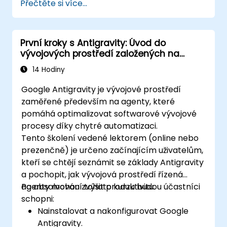
Přečtěte si více...
První kroky s Antigravity: Úvod do
vývojových prostředí založených na
agenty
14 Hodiny
Google Antigravity je vývojové prostředí
zaměřené především na agenty, které
pomáhá optimalizovat softwarové vývojové
procesy díky chytré automatizaci.
Tento školení vedené lektorem (online nebo
prezenčně) je určeno začínajícím uživatelům,
kteří se chtějí seznámit se základy Antigravity
a pochopit, jak vývojová prostředí řízená
agenty mohou zvýšit produktivitu.
Po absolvování tohoto kurzu budou účastníci
schopni:
Nainstalovat a nakonfigurovat Google
Antigravity.