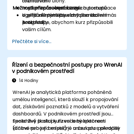
rozhraním.
orientované úlohy.
Možnosti přizpůsobení kurzu
Implementovat strategie automatizace
Implementace pracovních postupů
napříč různými povrchy pomocí
agentů v interaktivním laboratorním
V případě potřeby vlastního školení nás
Antigravity.
prostředí.
kontaktujte, abychom kurz přizpůsobili
vašim cílům.
Přečtěte si více...
Řízení a bezpečnostní postupy pro WrenAI
v podnikovém prostředí
14 Hodiny
WrenAI je analytická platforma poháněná
umělou inteligencí, která slouží k propojování
dat, získávání poznatků z modelů a vytváření
dashboardů. V podnikovém prostředí jsou
spolehlivé postupy řízení a bezpečnosti
Tento živý školicí kurz vedený lektorem
klíčové pro její bezpečné a souladu s předpisy
(online nebo na místě) je určen pro pokročilé