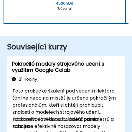
4500 EUR
(Učebna)
Související kurzy
Pokročilé modely strojového učení s
využitím Google Colab
21 Hodiny
Toto praktické školení pod vedením lektora
(online nebo na místě) je určeno pokročilým
profesionálům, kteří si chtějí prohloubit
znalosti o modelech strojového učení,
zdokonalit dovednosti v ladění parametrů a
Po absolvování kurzu budou účastníci
naučit se efektivně nasazovat modely
schopni: