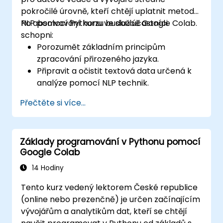
pokročilé úrovně, kteří chtějí uplatnit metody
NLP pomocí Pythonu ve službě Google Colab.
Po absolvování kurzu budou účastníci
schopni:
Porozumět základním principům
zpracování přirozeného jazyka.
Připravit a očistit textová data určená k
analýze pomocí NLP technik.
Provádět analýzu sentimentu s využitím
Přečtěte si více...
knihoven NLTK a SpaCy.
Práce s textovými daty v prostředí
Google Colab, které umožňuje
Základy programování v Pythonu pomocí
škálovatelný i kolektivní vývoj projektů.
Google Colab
14 Hodiny
Tento kurz vedený lektorem České republice
(online nebo prezenčně) je určen začínajícím
vývojářům a analytikům dat, kteří se chtějí