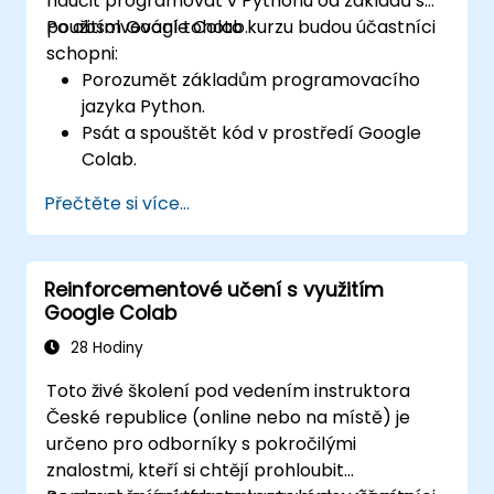
naučit programovat v Pythonu od základů s
použitím Google Colab.
Po absolvování tohoto kurzu budou účastníci
schopni:
Porozumět základům programovacího
jazyka Python.
Psát a spouštět kód v prostředí Google
Colab.
Využívat řídicí struktury k ovládání
Přečtěte si více...
průběhu programu v Pythonu.
Vytvářet funkce za účelem efektivní
organizace a opětovného použití kódu.
Reinforcementové učení s využitím
Seznámit se s základními knihovnami
Google Colab
určenými k programování v Pythonu.
28 Hodiny
Toto živé školení pod vedením instruktora
České republice (online nebo na místě) je
určeno pro odborníky s pokročilými
znalostmi, kteří si chtějí prohloubit