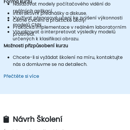
Forma kurzu
Nasazovat modely počítačového vidění do
reálných aplikací.
Interaktivní přednášky a diskuse.
Využívat přenosové učení ke zvýšení výkonnosti
Četné cvičení a praktické úkoly.
modelů CNN.
Praktická implementace v reálném laboratorním
Vizualizovat a interpretovat výsledky modelů
prostředí.
určených k klasifikaci obrazu.
Možnosti přizpůsobení kurzu
Chcete-li si vyžádat školení na míru, kontaktujte
nás a domluvme se na detailech.
Přečtěte si více
Návrh Školení