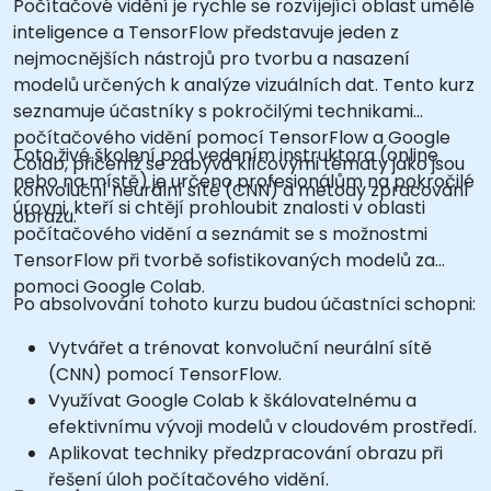
Počítačové vidění je rychle se rozvíjející oblast umělé
inteligence a TensorFlow představuje jeden z
nejmocnějších nástrojů pro tvorbu a nasazení
modelů určených k analýze vizuálních dat. Tento kurz
seznamuje účastníky s pokročilými technikami
počítačového vidění pomocí TensorFlow a Google
Toto živé školení pod vedením instruktora (online
Colab, přičemž se zabývá klíčovými tématy jako jsou
nebo na místě) je určeno profesionálům na pokročilé
konvoluční neurální sítě (CNN) a metody zpracování
úrovni, kteří si chtějí prohloubit znalosti v oblasti
obrazu.
počítačového vidění a seznámit se s možnostmi
TensorFlow při tvorbě sofistikovaných modelů za
pomoci Google Colab.
Po absolvování tohoto kurzu budou účastníci schopni:
Vytvářet a trénovat konvoluční neurální sítě
(CNN) pomocí TensorFlow.
Využívat Google Colab k škálovatelnému a
efektivnímu vývoji modelů v cloudovém prostředí.
Aplikovat techniky předzpracování obrazu při
řešení úloh počítačového vidění.