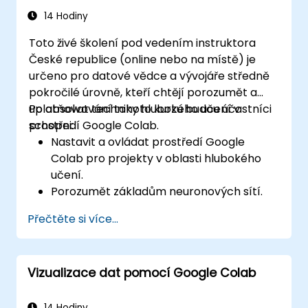
14 Hodiny
Toto živé školení pod vedením instruktora
České republice (online nebo na místě) je
určeno pro datové vědce a vývojáře středně
pokročilé úrovně, kteří chtějí porozumět a
uplatňovat techniky hlubokého učení v
Po absolvování tohoto kurzu budou účastníci
prostředí Google Colab.
schopni:
Nastavit a ovládat prostředí Google
Colab pro projekty v oblasti hlubokého
učení.
Porozumět základům neuronových sítí.
Vytvářet modely hlubokého učení
Přečtěte si více...
pomocí knihovny TensorFlow.
Trénovat a vyhodnocovat modely
hlubokého učení.
Vizualizace dat pomocí Google Colab
Využívat pokročilé funkce knihovny
TensorFlow při práci s hlubokým učením.
14 Hodiny