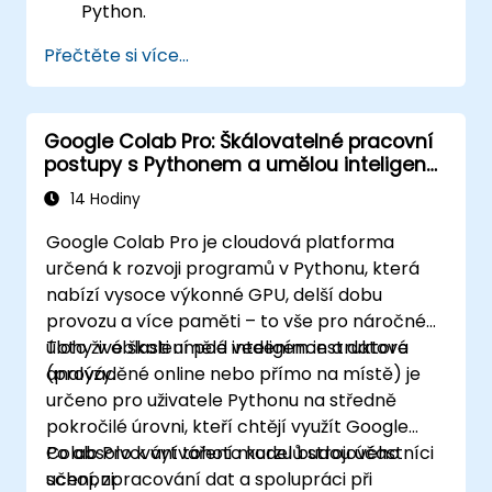
Python.
Načítat a pracovat s datovými soubory.
Přečtěte si více...
Vytvářet vizualizace pomocí knihoven v
Pythonu.
Google Colab Pro: Škálovatelné pracovní
postupy s Pythonem a umělou inteligencí
v cloudu
14 Hodiny
Google Colab Pro je cloudová platforma
určená k rozvoji programů v Pythonu, která
nabízí vysoce výkonné GPU, delší dobu
provozu a více paměti – to vše pro náročné
úlohy v oblasti umělé inteligence a datové
Toto živé školení pod vedením instruktora
analýzy.
(prováděné online nebo přímo na místě) je
určeno pro uživatele Pythonu na středně
pokročilé úrovni, kteří chtějí využít Google
Colab Pro k vytváření modelů strojového
Po absolvování tohoto kurzu budou účastníci
učení, zpracování dat a spolupráci při
schopni: