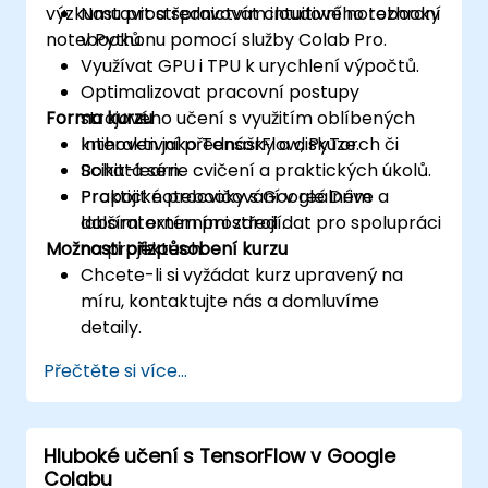
výzkumu prostřednictvím intuitivního rozhraní
Nastavit a spravovat cloudové notebooky
notebooků.
v Pythonu pomocí služby Colab Pro.
Využívat GPU i TPU k urychlení výpočtů.
Optimalizovat pracovní postupy
Forma kurzu
strojového učení s využitím oblíbených
knihoven jako TensorFlow, PyTorch či
Interaktivní přednášky a diskuze.
Scikit-learn.
Bohatá série cvičení a praktických úkolů.
Propojit notebooky s Google Drive a
Praktické procvičování v reálném
dalšími externími zdroji dat pro spolupráci
laboratorním prostředí.
Možnosti přizpůsobení kurzu
na projektech.
Chcete-li si vyžádat kurz upravený na
míru, kontaktujte nás a domluvíme
detaily.
Přečtěte si více...
Hluboké učení s TensorFlow v Google
Colabu