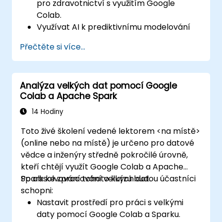
pro zdravotnictví s využitím Google
Colab.
Využívat AI k prediktivnímu modelování
na základě zdravotnických dat.
Přečtěte si více...
Provádět analýzu lékařských snímků
pomocí technik řízených umělou
inteligencí.
Analýza velkých dat pomocí Google
Seznámit se s etickými aspekty řešení
Colab a Apache Spark
využívajících umělou inteligenci ve
zdravotnictví.
14 Hodiny
Toto živé školení vedené lektorem <na místě>
(online nebo na místě) je určeno pro datové
vědce a inženýry středně pokročilé úrovně,
kteří chtějí využít Google Colab a Apache
Spark ke zpracování velkých dat.
Po absolvování tohoto kurzu budou účastníci
schopni:
Nastavit prostředí pro práci s velkými
daty pomocí Google Colab a Sparku.