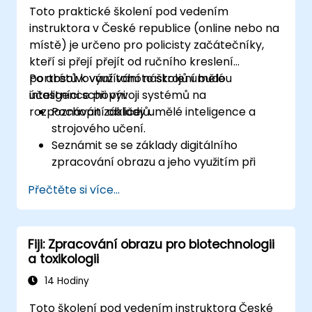
Toto praktické školení pod vedením
instruktora v České republice (online nebo na
místě) je určeno pro policisty začátečníky,
kteří si přejí přejít od ručního kreslení
portrétů k využívání nástrojů umělé
Po absolvování tohoto školení budou
inteligence při vývoji systémů na
účastníci schopni:
rozpoznávání obličejů.
Pochopit základy umělé inteligence a
strojového učení.
Seznámit se se základy digitálního
zpracování obrazu a jeho využitím při
rozpoznávání obličejů.
Přečtěte si více...
Získat dovednosti potřebné k používání
nástrojů a frameworků umělé inteligence
při vytváření modelů pro rozpoznávání
Fiji: Zpracování obrazu pro biotechnologii
obličejů.
a toxikologii
Získat praktické zkušenosti s tvorbou,
trénováním a testováním systémů na
14 Hodiny
rozpoznávání obličejů.
Toto školení pod vedením instruktora České