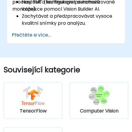
procesy SMT (technologie povrchové
Nastavit a konfigurovat automatizované
montáže).
inspekce pomocí Vision Builder AI.
Zachytávat a předzpracovávat vysoce
kvalitní snímky pro analýzu.
Používat logická rozhodnutí k detekci vad
Přečtěte si více...
a ověřování správnosti procesů.
Vytvářet inspekční zprávy a
optimalizovat výkon celého systému.
Související kategorie
TensorFlow
Computer Vision