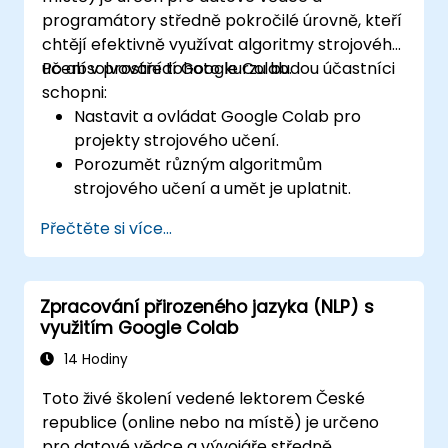
programátory středně pokročilé úrovně, kteří
chtějí efektivně využívat algoritmy strojového
učení v prostředí Google Colab.
Po absolvování tohoto kurzu budou účastníci
schopni:
Nastavit a ovládat Google Colab pro
projekty strojového učení.
Porozumět různým algoritmům
strojového učení a umět je uplatnit.
Využívat knihovny jako Scikit-learn k
Přečtěte si více...
analýze a predikci dat.
Implementovat modely strojového učení
s učením pod dohledem i bez něj.
Zpracování přirozeného jazyka (NLP) s
Účinně optimalizovat a vyhodnocovat
využitím Google Colab
modely strojového učení.
14 Hodiny
Toto živé školení vedené lektorem České
republice (online nebo na místě) je určeno
pro datové vědce a vývojáře středně