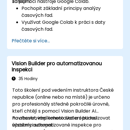
za pomoci nástroje Google Colab.
schopni:
Pochopit základní principy analýzy
časových řad.
Využívat Google Colab k práci s daty
časových řad.
Aplikovat modely ARIMA na předpovídání
Přečtěte si více...
vývoje dat.
Využívat knihovnu Prophet od Facebooku
pro flexibilní prognózy.
Vision Builder pro automatizovanou
Vytvářet vizualizace časových řad a
inspekci
výsledků jejich předpovědí.
35 Hodiny
Toto školení pod vedením instruktora České
republice (online nebo na místě) je určeno
pro profesionály středně pokročilé úrovně,
kteří chtějí s pomocí Vision Builder AI
navrhovat, implementovat a optimalizovat
Po absolvování tohoto školení budou
systémy automatizované inspekce pro
účastníci schopni: