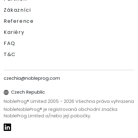
Zákazníci
Reference
Kariéry
FAQ
T&C
czechia@nobleprog.com
Czech Republic
NobleProg® Limited 2005 -
2026
Všechna práva vyhrazena
NobleNobleProg® je registrovaná obchodní značka
NobleProg Limited a/nebo její pobočky.