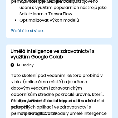
pomocí nástroje Google Colab.
Vytvářet pokročilé modely strojového
učení s využitím populárních nástrojů jako
Scikit-learn a TensorFlow.
Optimalizovat výkon modelů
prostřednictvím ladění jejich parametrů.
Přečtěte si více...
Nasazovat modely strojového učení do
praktických aplikací pomocí Google
Colab.
Umělá inteligence ve zdravotnictví s
Spolupracovat na rozsáhlých projektech
využitím Google Colab
v oblasti strojového učení a spravovat je v
prostředí Google Colab.
14 Hodiny
Toto školení pod vedením lektora probíhá v
<lok> (online či na místě) a je určeno
datovým vědcům i zdravotnickým
odborníkům středně pokročilé úrovně, kteří
chtějí využít umělou inteligenci k tvorbě
Po absolvování tohoto kurzu budou účastníci
pokročilých aplikací ve zdravotnictví s
schopni:
pomocí Google Colab.
Implementovat modely umělé inteligence