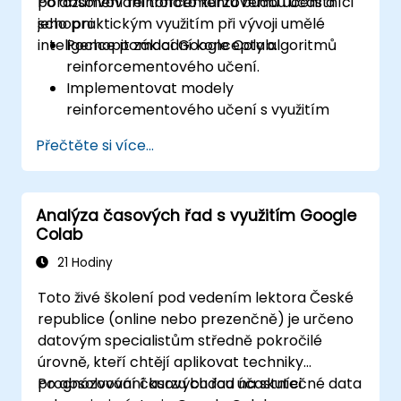
porozumění reinforcementovému učení a
Po absolvování tohoto kurzu budou účastníci
jeho praktickým využitím při vývoji umělé
schopni:
inteligence pomocí Google Colab.
Pochopit základní koncepty algoritmů
reinforcementového učení.
Implementovat modely
reinforcementového učení s využitím
knihoven TensorFlow a OpenAI Gym.
Přečtěte si více...
Vytvářet inteligentní agenty, kteří se učí
prostřednictvím pokusů a omylů.
Optimalizovat výkonnost agentů pomocí
Analýza časových řad s využitím Google
pokročilých metod jako je Q-learning a
Colab
hluboké Q-sítě (DQNs).
Trénovat agenty v simulovaném
21 Hodiny
prostředí s využitím OpenAI Gym.
Toto živé školení pod vedením lektora České
Nasazovat modely reinforcementového
republice (online nebo prezenčně) je určeno
učení do reálných aplikací.
datovým specialistům středně pokročilé
úrovně, kteří chtějí aplikovat techniky
prognózování časových řad na skutečné data
Po absolvování kurzu budou účastníci