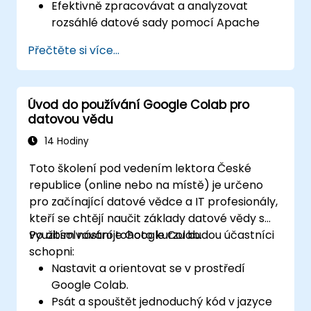
Efektivně zpracovávat a analyzovat
rozsáhlé datové sady pomocí Apache
Sparku.
Přečtěte si více...
Vizualizovat velká data v prostředí
umožňujícím spolupráci více uživatelů.
Integrovat Apache Spark s nástroji
Úvod do používání Google Colab pro
cloudových platforem.
datovou vědu
14 Hodiny
Toto školení pod vedením lektora České
republice (online nebo na místě) je určeno
pro začínající datové vědce a IT profesionály,
kteří se chtějí naučit základy datové vědy s
využitím nástroje Google Colab.
Po absolvování tohoto kurzu budou účastníci
schopni:
Nastavit a orientovat se v prostředí
Google Colab.
Psát a spouštět jednoduchý kód v jazyce