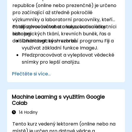
Porozumět etickým aspektům a
republice (online nebo prezenčně) je určeno
osvědčeným postupům při využívání
pro začínající až středně pokročilé
technologie rozpoznávání obličejů.
výzkumníky a laboratorní pracovníky, kteří
chtějí zpracovávat a analyzovat snímky
Po absolvování tohoto kurzu budou účastníci
histologických tkání, krevních buněk, řas a
schopni:
dalších biologických vzorků.
Orientovat se v rozhraní programu Fiji a
využívat základní funkce ImageJ.
Předzpracovávat a vylepšovat vědecké
snímky pro lepší analýzu.
Provádět kvantitativní analýzu obrazů,
Přečtěte si více...
včetně počítání buněk a měření ploch.
Automatizovat opakující se úkoly pomocí
maker a pluginů.
Machine Learning s využitím Google
Přizpůsobit pracovní postupy konkrétním
Colab
potřebám analýzy obrazu v rámci
biologického výzkumu.
14 Hodiny
Tento kurz vedený lektorem (online nebo na
místě) je určen pro datové vědce a