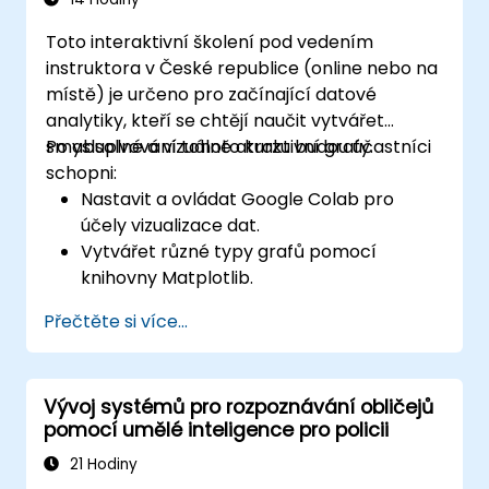
Toto interaktivní školení pod vedením
instruktora v České republice (online nebo na
místě) je určeno pro začínající datové
analytiky, kteří se chtějí naučit vytvářet
smysluplné a vizuálně atraktivní grafy.
Po absolvování tohoto kurzu budou účastníci
schopni:
Nastavit a ovládat Google Colab pro
účely vizualizace dat.
Vytvářet různé typy grafů pomocí
knihovny Matplotlib.
Využívat Seaborn k pokročilejším
Přečtěte si více...
vizualizačním technikám.
Upravovat grafy tak, aby byly
přehlednější a vhodnější pro prezentaci.
Vývoj systémů pro rozpoznávání obličejů
Správně interpretovat a prezentovat
pomocí umělé inteligence pro policii
data s pomocí vizuálních nástrojů.
21 Hodiny