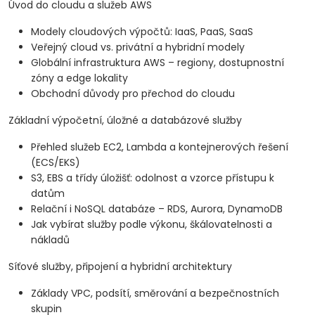
Úvod do cloudu a služeb AWS
Modely cloudových výpočtů: IaaS, PaaS, SaaS
Veřejný cloud vs. privátní a hybridní modely
Globální infrastruktura AWS – regiony, dostupnostní
zóny a edge lokality
Obchodní důvody pro přechod do cloudu
Základní výpočetní, úložné a databázové služby
Přehled služeb EC2, Lambda a kontejnerových řešení
(ECS/EKS)
S3, EBS a třídy úložišť: odolnost a vzorce přístupu k
datům
Relační i NoSQL databáze – RDS, Aurora, DynamoDB
Jak vybírat služby podle výkonu, škálovatelnosti a
nákladů
Síťové služby, připojení a hybridní architektury
Základy VPC, podsítí, směrování a bezpečnostních
skupin