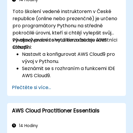
postupy vhodné pro analýzu a
Toto školení vedené instruktorem v České
zpracování dat.
republice (online nebo prezenčně) je určeno
pro programátory Pythonu na středně
pokročilé úrovni, kteří si chtějí vylepšit svůj
vývojový proces s využitím nástroje AWS
Po absolvování tohoto kurzu budou účastníci
Cloud9.
schopni:
Nastavit a konfigurovat AWS Cloud9 pro
vývoj v Pythonu.
Seznámit se s rozhraním a funkcemi IDE
AWS Cloud9.
Pisovat, ladit a nasazovat aplikace v
Přečtěte si více...
Pythonu v prostředí AWS Cloud9.
Spolupracovat s ostatními vývojáři
pomocí platformy AWS Cloud9.
AWS Cloud Practitioner Essentials
Integovat AWS Cloud9 s dalšími službami
AWS pro pokročilé nasazení aplikací.
14 Hodiny