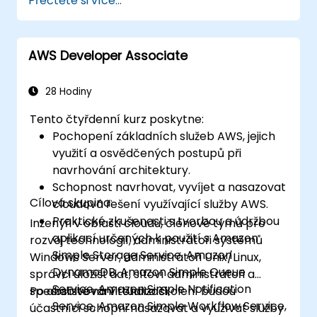
Přečtěte si více...
certifikační zkoušku.
AWS Developer Associate
28 Hodiny
Tento čtyřdenní kurz poskytne:
Pochopení základních služeb AWS, jejich
využití a osvědčených postupů při
navrhování architektury.
Schopnost navrhovat, vyvíjet a nasazovat
Cílová skupina:
cloudová řešení využívající služby AWS.
Praktické zkušenosti s tvorbou a údržbou
Inženýři v oblasti cloudu, členové týmů pro
aplikací určených k použití s Amazon
rozvoj technologií, administrátoři systémů
Simple Storage Service, Amazon
Windows Server, administrátoři Unix/Linux,
DynamoDB, Amazon Simple Queue
správci úložišť dat, síťoví administrátoři a
Service, Amazon Simple Notification
specialisté na virtualizaci.
Po absolvování tohoto školení budou
Service, Amazon Simple Workflow Service,
účastníci schopni nasazovat a využívat služby