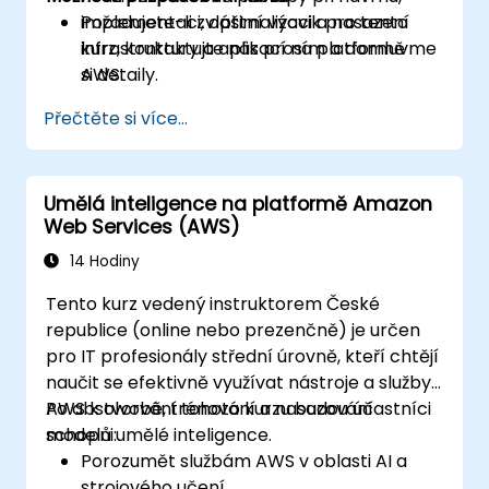
implementaci, optimalizaci a nasazení
Požadujete-li zvláštní výcvik pro tento
infrastruktury a aplikací na platformě
kurz, kontaktujte nás prosím a domluvme
AWS.
si detaily.
Přečtěte si více...
Umělá inteligence na platformě Amazon
Web Services (AWS)
14 Hodiny
Tento kurz vedený instruktorem České
republice (online nebo prezenčně) je určen
pro IT profesionály střední úrovně, kteří chtějí
naučit se efektivně využívat nástroje a služby
AWS k tvorbě, trénování a nasazování
Po absolvování tohoto kurzu budou účastníci
modelů umělé inteligence.
schopni:
Porozumět službám AWS v oblasti AI a
strojového učení.