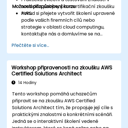
Možnosti přizpůsobení kurzu
souladu s pokyny pro certifikační zkoušku
AWS.
Pokud si přejete vytvořit školení upravené
podle vašich firemních cílů nebo
strategie v oblasti cloud computingu,
kontaktujte nás a domluvíme se na
detailech.
Přečtěte si více...
Workshop připravenosti na zkoušku AWS
Certified Solutions Architect
14 Hodiny
Tento workshop pomáhá uchazečům
připravit se na zkoušku AWS Certified
Solutions Architect tím, že propojuje její cíle s
praktickými znalostmi a konkrétními scénáři.
Jedná se o interaktivní školení vedené