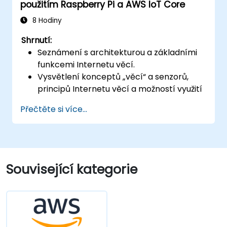
použitím Raspberry Pi a AWS IoT Core
8 Hodiny
Shrnutí:
Seznámení s architekturou a základními
funkcemi Internetu věcí.
Vysvětlení konceptů „věcí“ a senzorů,
principů Internetu věcí a možností využití
IoT řešení v podnikovém prostředí.
Přečtěte si více...
Komplexní přehled softwarových složek
IoT: hardwaru, firmwaru, middleware,
cloudové infrastruktury a mobilních
aplikací.
Hlavní funkce IoT: správa flotily zařízení,
Související kategorie
vizualizace dat, SaaS nástroje pro správu
a vizualizaci dat, systémy upozornění a
alarmů, registrace senzorů a zařízení,
geofencing.
Základy komunikace mezi zařízeními IoT a