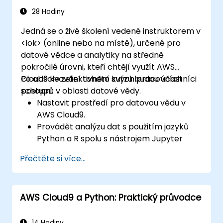
28 Hodiny
Jedná se o živé školení vedené instruktorem v
<lok> (online nebo na místě), určené pro
datové vědce a analytiky na středně
pokročilé úrovni, kteří chtějí využít AWS
Cloud9 ke zefektivnění svých pracovních
Po absolvování tohoto kurzu budou účastníci
postupů v oblasti datové vědy.
schopni:
Nastavit prostředí pro datovou vědu v
AWS Cloud9.
Provádět analýzu dat s použitím jazyků
Python a R spolu s nástrojem Jupyter
Notebook v rámci Cloud9.
Přečtěte si více...
Integrovat AWS Cloud9 se službami AWS
určenými k práci s daty, jako jsou S3, RDS a
Redshift.
AWS Cloud9 a Python: Praktický průvodce
Využívat AWS Cloud9 při vývoji a
nasazování modelů strojového učení.
Optimalizovat cloudová pracovní
14 Hodiny