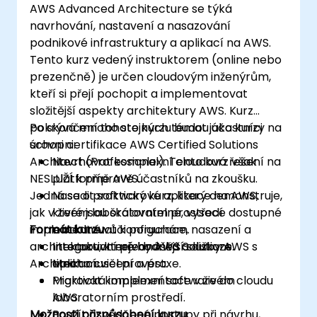
AWS Advanced Architecture se týká
navrhování, nastavení a nasazování
podnikové infrastruktury a aplikací na AWS.
Tento kurz vedený instruktorem (online nebo
prezenčně) je určen cloudovým inženýrům,
kteří si přejí pochopit a implementovat
složitější aspekty architektury AWS. Kurz
pokrývá mnoho stejných témat jako kurzy na
Po skončení tohoto kurzu budou účastníci
úrovni certifikace AWS Certified Solutions
schopni:
Architect (Professional). Tento kurz však
Navrhovat komplexní cloudová řešení na
NESLUŽÍ k přípravě účastníků na zkoušku.
platformě AWS.
Jedná se o praktický kurz, který demonstruje,
Nasadit softwarové aplikace na AWS,
jak v živém laboratorním prostředí
které jsou škálovatelné, vysoce dostupné
implementovat konfigurace, nasazení a
Formát kurzu
a odolné vůči poruchám.
architekturu, které by AWS Solutions
Integrovat nejvhodnější služby AWS s
Interaktivní přednáška a diskuze.
Architect musel provést.
aplikací.
Mnoho cvičení a praxe.
Migrovat komplexní software do cloudu
Praktická implementace v živém
AWS.
laboratorním prostředí.
Možnosti přizpůsobení kurzu
Použít osvědčené postupy při návrhu,