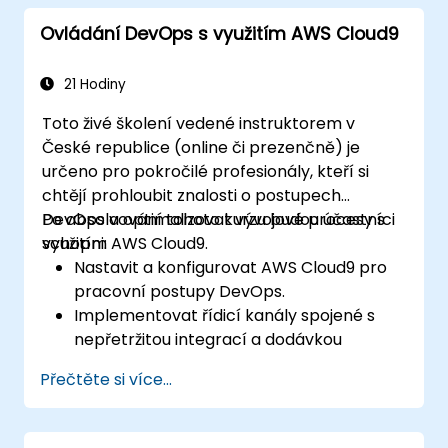
zdroji událostí.
Ovládání DevOps s využitím AWS Cloud9
Balit, nasazovat, monitorovat a řešit
problémy v aplikacích založených na
AWS Lambda.
21 Hodiny
Toto živé školení vedené instruktorem v
České republice (online či prezenčně) je
určeno pro pokročilé profesionály, kteří si
chtějí prohloubit znalosti o postupech
DevOps a optimalizovat vývojové procesy s
Po absolvování tohoto kurzu budou účastníci
využitím AWS Cloud9.
schopni:
Nastavit a konfigurovat AWS Cloud9 pro
pracovní postupy DevOps.
Implementovat řídicí kanály spojené s
nepřetržitou integrací a dodávkou
(CI/CD).
Přečtěte si více...
Automatizovat testování, monitorování a
nasazování pomocí AWS Cloud9.
Integrovat služby AWS jako Lambda, EC2 a