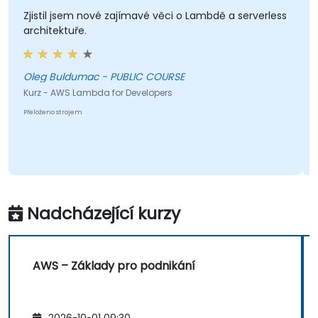
Zjistil jsem nové zajímavé věci o Lambdě a serverless
Z
architektuře.
Oleg Buldumac - PUBLIC COURSE
Kurz - AWS Lambda for Developers
K
Přeloženo strojem
P
Nadcházející kurzy
AWS – Základy pro podnikání