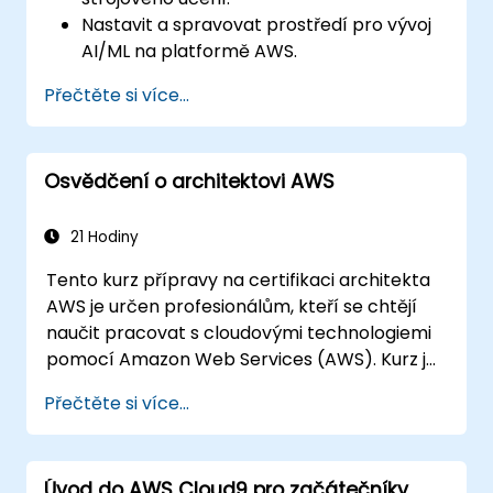
Nastavit a spravovat prostředí pro vývoj
AI/ML na platformě AWS.
Získají praktické zkušenosti s tvorbou,
Přečtěte si více...
trénováním a nasazováním modelů
pomocí nástroje Amazon SageMaker.
Naučí se využívat různé služby AWS pro
Osvědčení o architektovi AWS
umělou inteligenci k řešení konkrétních
úloh.
21 Hodiny
Tento kurz přípravy na certifikaci architekta
AWS je určen profesionálům, kteří se chtějí
naučit pracovat s cloudovými technologiemi
pomocí Amazon Web Services (AWS). Kurz je
výukově zaměřen na reálné příklady a
Přečtěte si více...
pomáhá účastníkům pochopit praktické
využití konceptů, jako jsou základy výpočetní
techniky v cloudu, služby Amazon Web
Úvod do AWS Cloud9 pro začátečníky
Services (AWS), infrastruktura jako služba