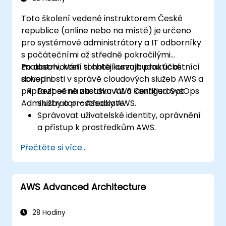
Toto školení vedené instruktorem České
republice (online nebo na místě) je určeno
pro systémové administrátory a IT odborníky
s počátečními až středně pokročilými
znalostmi, kteří si chtějí osvojit praktické
Po absolvování tohoto kurzu budou účastníci
dovednosti v správě cloudových služeb AWS a
schopni:
připravit se na zkoušku AWS Certified SysOps
Bezpečně nastavovat a konfigurovat
Administrator – Associate.
služby a prostředky AWS.
Správovat uživatelské identity, oprávnění
a přístup k prostředkům AWS.
Navrhovat a nasazovat na AWS
Přečtěte si více...
škálovatelné, vysoce dostupné a odolné
systémy.
Realizovat a spravovat tok dat směrem
AWS Advanced Architecture
do i ze služeb AWS.
Optimalizovat využívání služeb AWS za
účelem efektivního provozu a
28 Hodiny
hospodárné správy nákladů.