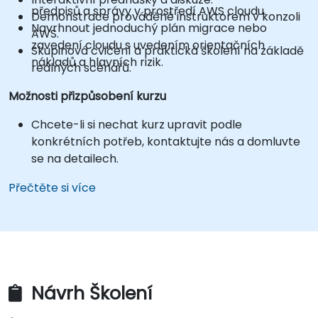
předpisů a správy v prostředí AWS cloudu.
Demonstrace prováděné instruktorem v konzoli
Navrhnout jednoduchý plán migrace nebo
AWS.
zavedení cloudu s uvedením orientačních
Skupinová cvičení a praktická školení na základě
nákladů a hlavních rizik.
reálných scénářů.
Možnosti přizpůsobení kurzu
Chcete-li si nechat kurz upravit podle
konkrétních potřeb, kontaktujte nás a domluvte
se na detailech.
Přečtěte si více
Návrh Školení