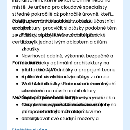
instruktorem, které se koná online nebo na
místě. Je určeno pro cloudové specialisty
středně pokročilé až pokročilé úrovně, kteří
chtějí upevnit své znalosti v oblasti
Po absolvování tohoto kurzu budou účastníci
architektury, procvičit si otázky podobné těm
schopni:
ze zkoušky a posílit sebevědomí před
Přiřadit služby AWS a architektonické
certifikací.
vzory k jednotlivým oblastem a cílům
zkoušky.
Navrhovat odolné, výkonné, bezpečné a
Forma kurzu
ekonomicky optimální architektury na
platformě AWS.
Interaktivní přednášky a propojení teorie
Aplikovat osvědčené postupy z rámce
s oficiální strukturou zkoušky.
Well-Architected Framework v reálných
Praktické ukázky v laboratořích a cvičení
situacích.
zaměřená na návrh architektury.
Možnosti přizpůsobení kurzu
Úspěšně řešit testové otázky s více
Časově omezené testy, rozbory otázek a
možnostmi odpovědí i scénářové úlohy
rady pro úspěšné zvládnutí zkoušky.
Chcete-li si vyžádat zakázkové školení na
pomocí vhodných strategií.
míru, kontaktujte nás a domluvíme
Identifikovat své studijní mezery a
detaily.
sestavit si cílený plán přípravy na