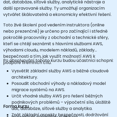
dat, databáze, síťové služby, analytické nástroje a
další spravované služby. Ty umožňují organizacím
vytvářet škálovatelná a ekonomicky efektivní řešení.
Toto živé školení pod vedením instruktora (online
nebo prezenčně) je určeno pro začínající i středně
pokročilé pracovníky z obchodní a technické sféry,
kteří se chtějí seznámit s hlavními službami AWS,
výhodami cloudu, modelem nákladů, základy
bezpečnosti a tím, jak využít možností AWS k
Po absolvování tohoto kurzu budou účastníci schopni:
podpoře firemních cílů.
Vysvětlit základní služby AWS a běžné cloudové
architektury.
Posoudit obchodní výhody a nákladový model
migrace systémů na AWS.
Určit vhodné služby AWS pro řešení běžných
podnikových problémů – výpočetní síla, úložiště
Forma kurzu
dat, databáze, síťové služby a analytika.
Znát základní aspekty bezpečnosti, dodržování
Interaktivní přednášky a diskuze.