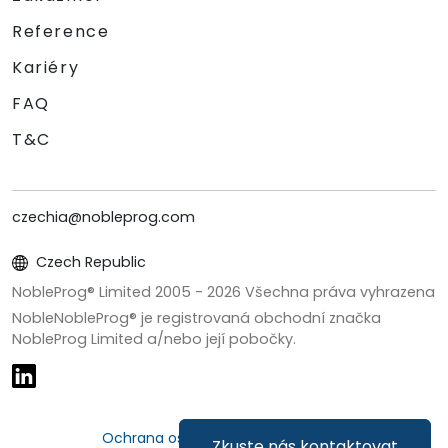
Reference
Kariéry
FAQ
T&C
czechia@nobleprog.com
Czech Republic
NobleProg® Limited 2005 -
2026
Všechna práva vyhrazena
NobleNobleProg® je registrovaná obchodní značka
NobleProg Limited a/nebo její pobočky.
Ochrana osobních údajů a cookies
Zkuste nás kontaktovat