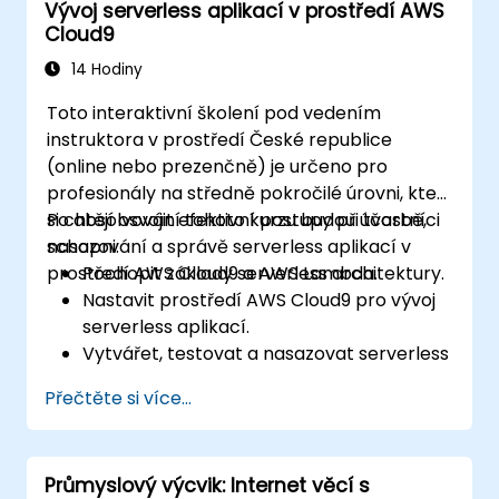
Vývoj serverless aplikací v prostředí AWS
S3 do postupů DevOps.
Cloud9
Používat systémy pro správu verzí kódu
typu GitHub či GitLab v rámci AWS Cloud9.
14 Hodiny
Toto interaktivní školení pod vedením
instruktora v prostředí České republice
(online nebo prezenčně) je určeno pro
profesionály na středně pokročilé úrovni, kteří
si chtějí osvojit efektivní postupy při tvorbě,
Po absolvování tohoto kurzu budou účastníci
nasazování a správě serverless aplikací v
schopni:
prostředí AWS Cloud9 a AWS Lambda.
Pochopit základy serverless architektury.
Nastavit prostředí AWS Cloud9 pro vývoj
serverless aplikací.
Vytvářet, testovat a nasazovat serverless
aplikace pomocí nástroje AWS Lambda.
Přečtěte si více...
Integrovat AWS Lambda s dalšími
službami AWS, jako jsou API Gateway a S3.
Optimalizovat serverless aplikace z
Průmyslový výcvik: Internet věcí s
hlediska výkonu i efektivity nákladů.