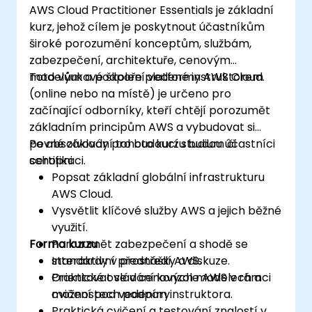
AWS Cloud Practitioner Essentials je základní
kurz, jehož cílem je poskytnout účastníkům
široké porozumění konceptům, službám,
zabezpečení, architektuře, cenovým
modelům a podpoře platformy AWS Cloud.
Toto výukové školení vedené instruktorem
(online nebo na místě) je určeno pro
začínající odborníky, kteří chtějí porozumět
základním principům AWS a vybudovat si
pevné základy pro budoucí studium či
Po absolvování tohoto kurzu budou účastníci
certifikaci.
schopni:
Popsat základní globální infrastrukturu
AWS Cloud.
Vysvětlit klíčové služby AWS a jejich běžné
využití.
Forma kurzu
Porozumět zabezpečení a shodě se
standardy v prostředí AWS.
Interaktivní přednášky a diskuze.
Orientovat se v cenových modelech a
Praktické ovládání konzole AWS v rámci
možnostech podpory.
cvičení pod vedením instruktora.
Praktická cvičení a testování znalostí v