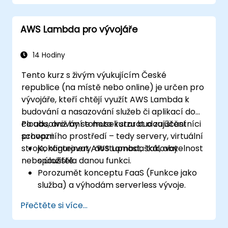
AWS Lambda pro vývojáře
14 Hodiny
Tento kurz s živým výukujícím České
republice (na místě nebo online) je určen pro
vývojáře, kteří chtějí využít AWS Lambda k
budování a nasazování služeb či aplikací do
cloudu, aniž by se museli starat o zajištění
Po absolvování tohoto kurzu budou účastníci
provozního prostředí – tedy servery, virtuální
schopni:
stroje, kontejnery, dostupnost, škálovatelnost
Konfigurovat AWS Lambda tak, aby
nebo úložiště.
spouštěla danou funkci.
Porozumět konceptu FaaS (Funkce jako
služba) a výhodám serverless vývoje.
Vytvářet, nahrávat a spouštět funkce
Přečtěte si více...
AWS Lambda.
Integrovat funkce Lambda s různými