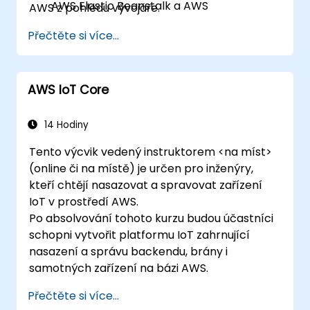
AWS Elastic Beanstalk a AWS
AWS z pohledu vývojáře.
CloudFormation.
Přečtěte si více...
AWS IoT Core
14 Hodiny
Tento výcvik vedený instruktorem <na míst>
(online či na místě) je určen pro inženýry,
kteří chtějí nasazovat a spravovat zařízení
IoT v prostředí AWS.
Po absolvování tohoto kurzu budou účastníci
schopni vytvořit platformu IoT zahrnující
nasazení a správu backendu, brány i
samotných zařízení na bázi AWS.
Přečtěte si více...