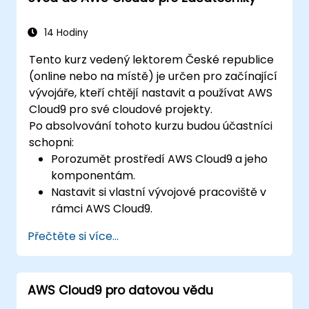
(IaaS), platforma jako služba (PaaS), software
jako služba (SaaS), privátní cloudy a
14 Hodiny
programování v cloudu. Po absolvování kurzu
Tento kurz vedený lektorem České republice
budou účastníci schopni implementovat
(online nebo na místě) je určen pro začínající
vlastní řešení v cloudu pomocí instancí EC2,
vývojáře, kteří chtějí nastavit a používat AWS
úložišť S3 atd.
Cloud9 pro své cloudové projekty.
Po absolvování tohoto kurzu budou účastníci
schopni:
Porozumět prostředí AWS Cloud9 a jeho
komponentám.
Nastavit si vlastní vývojové pracoviště v
rámci AWS Cloud9.
Vytvářet a spouštět jednoduché aplikace
Přečtěte si více...
v prostředí AWS Cloud9.
Orientovat se v nástrojích pro spolupráci
dostupných v AWS Cloud9.
AWS Cloud9 pro datovou vědu