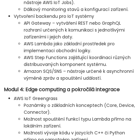
nástroje AWS IoT Jobs).
Dálkový monitoring stavů a konfigurací zařízení.
Vytvoření backendu pro IoT systémy
API Gateway – vytváření REST nebo GraphQL
rozhraní určených k komunikaci s jednotlivými
zařízeními i jejich daty.
AWS Lambda jako základní prostředek pro
implementaci obchodní logiky.
AWS Step Functions zajišťující koordinaci různých
distribuovaných komponent systému.
Amazon SQS/SNS – nástroje určené k asynchronní
výměně zpráv a spouštění událostí.
Modul 4: Edge computing a pokročilá integrace
AWS IoT Greengrass
Poznámky o základních konceptech (Core, Device,
Connector).
Možnost spouštění funkcí typu Lambda přímo na
lokálním zařízení.
Možnosti vývoje kódu v jazycích C++ či Python
přímo na samotném zařízení.