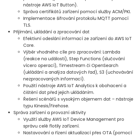
nástroje AWS IoT Button).
Správa certifikátů zařízení pomocí služby ACM/PKI.
Implementace šifrování protokolu MQTT pomocí
TLS.
Přijímání, ukládání a zpracování dat
Efektivní odeslání informací ze zařízení do AWS IoT
Core.
Výběr vhodného cíle pro zpracování: Lambda
(reakce na události), Step Functions (slučování
vícero operací), Timestream či OpenSearch
(ukládání a analýza datových řad), S3 (uchovávání
nezpracovaných informací).
Použití nástroje AWS IoT Analytics k obohacení a
čištění dat před jejich ukládáním.
Řešení scénářů s vysokým objemem dat – nástroje
typu Kinesis/Firehose.
Správa zařízení a provozní aktivity
Využití služby AWS IoT Device Management pro
správu celé flotily zařízení.
Nastavování a řízení aktualizací přes OTA (pomocí