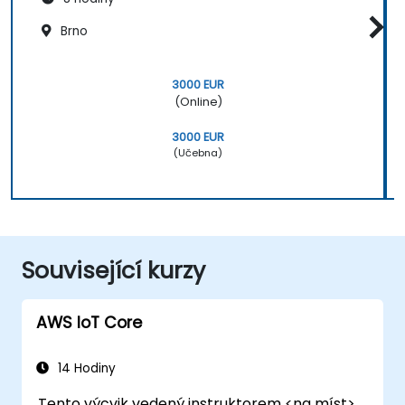
Brno
3000 EUR
(Online)
3000 EUR
(Učebna)
Související kurzy
AWS IoT Core
14 Hodiny
Tento výcvik vedený instruktorem <na míst>