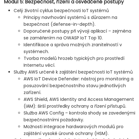
Modul 5: Bezpečnost, řízení a osvědčené postupy
Celý životní cyklus bezpečnosti IoT systémů
Principy navrhování systémů s důrazem na
bezpečnost (defense-in-depth).
Doporučené postupy při vývoji aplikací – zejména
se zaměřením na OWASP IoT Top 10.
Identifikace a správa možných zranitelností v
systémech.
Tvorba modelů hrozeb typických pro prostředí
Internetu věcí.
Služby AWS určené k zajištění bezpečnosti IoT systémů
AWS IoT Device Defender: nástroj pro monitoring a
posuzování bezpečnostního stavu jednotlivých
zařízení.
AWS Shield, AWS Identity and Access Management
(IAM): širší prostředky ochrany a řízení přístupů.
Služba AWS Config – kontrola shody se zavedenými
bezpečnostními požadavky.
Možnosti integrace hardwarových modulů pro
zajištění vysoké úrovně ochrany (HSM).