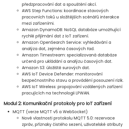
předzpracování dat a spouštění akcí.
AWS Step Functions: koordinace stavových
pracovních toků u složitějších scénářů interakce
mezi zařízeními.
Amazon DynamoDB: NoSQL databáze umožňující
rychlé přijímání dat z IoT zařízení.
Amazon OpenSearch Service: vyhledávání a
analýza dat, zejména časových řad.
Amazon Timestream: specializovaná databáze
určená pro ukládání a analýzu časových dat.
Amazon S3: úložiště surových dat.
AWS IoT Device Defender: monitorování
bezpečnostního stavu a provádění posouzení rizik.
AWS IoT Wireless: propojování vzdálených zařízení
pracujících na technologii LPWAN.
Modul 2: Komunikační protokoly pro IoT zařízení
MQTT (verze MQTT v5 a WebSocket)
Nové vlastnosti protokolu MQTT 5.0: rezervace
zpráv, příznaky čistého sezení, uživatelské atributy