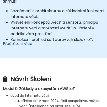
Shrnutí:
Seznámení s architekturou a základními funkcemi
Internetu věcí.
Vysvětlení konceptů „věcí“ a senzorů, principů
Internetu věcí a možností využití IoT řešení v
podnikovém prostředí.
Komplexní přehled softwarových složek IoT:
Přečtěte si více
hardwaru, firmwaru, middleware, cloudové
infrastruktury a mobilních aplikací.
Hlavní funkce IoT: správa flotily zařízení,
vizualizace dat, SaaS nástroje pro správu a
vizualizaci dat, systémy upozornění a alarmů,
registrace senzorů a zařízení, geofencing.
Návrh Školení
Základy komunikace mezi zařízeními IoT a
cloudem pomocí protokolu MQTT.
Modul 0: Základy a ekosystém AWS IoT
Připojení IoT zařízení k AWS prostřednictvím
Úvod do Internetu věcí
MQTT s využitím AWS IoT Core.
Definice IoT v roce 2024: Širší perspektiva, než jen
Integrace AWS IoT Core s AWS Lambda pro
„věci“ (inteligence na okraji sítě, AI/ML,