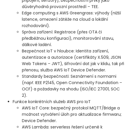
připojení, senzory), bezpečnostní prvky jako
důvěryhodná provozní prostředí – TEE.
Edge computing s AWS Greengrass: výhody (nižší
latence, omezení zátěže na cloud a lokální
rozhodování).
Správa zařízení: Registrace (přes OTA či
předběžnou konfiguraci), monitorování stavu,
dálkové ladění.
Bezpečnost IoT v hloubce: Identita zařízení,
autentizace a autorizace (certifikáty X.509, JSON
Web Tokens – JWT), šifrování dat jak v klidu, tak při
přenosu, služba AWS IoT Device Defender.
Standardy bezpečnosti: Seznámení s normami
(např. IEEE P2145, Open Connectivity Foundation –
OCF) a požadavky na shodu (ISO/IEC 27001, SOC
2).
Funkce konkrétních služeb AWS pro IoT
AWS IoT Core: bezpečný protokol MQTT/Bridge a
možnost vytváření úloh pro aktualizace firmwaru;
Device Defender.
AWS Lambda: serverless řešení určené k