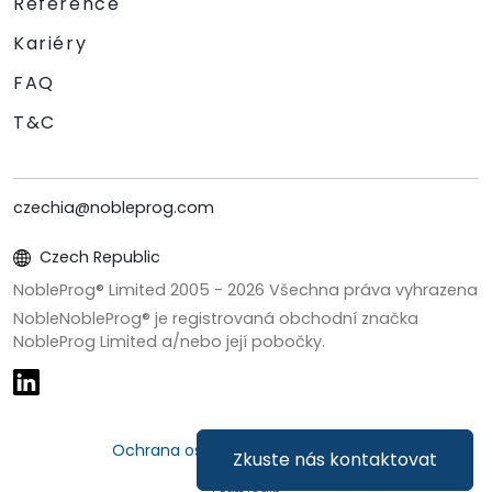
Reference
Kariéry
FAQ
T&C
czechia@nobleprog.com
Czech Republic
NobleProg® Limited 2005 -
2026
Všechna práva vyhrazena
NobleNobleProg® je registrovaná obchodní značka
NobleProg Limited a/nebo její pobočky.
Ochrana osobních údajů a cookies
Zkuste nás kontaktovat