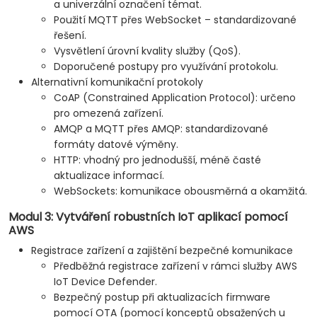
a univerzální označení témat.
Použití MQTT přes WebSocket – standardizované
řešení.
Vysvětlení úrovní kvality služby (QoS).
Doporučené postupy pro využívání protokolu.
Alternativní komunikační protokoly
CoAP (Constrained Application Protocol): určeno
pro omezená zařízení.
AMQP a MQTT přes AMQP: standardizované
formáty datové výměny.
HTTP: vhodný pro jednodušší, méně časté
aktualizace informací.
WebSockets: komunikace obousměrná a okamžitá.
Modul 3: Vytváření robustních IoT aplikací pomocí
AWS
Registrace zařízení a zajištění bezpečné komunikace
Předběžná registrace zařízení v rámci služby AWS
IoT Device Defender.
Bezpečný postup při aktualizacích firmware
pomocí OTA (pomocí konceptů obsažených u