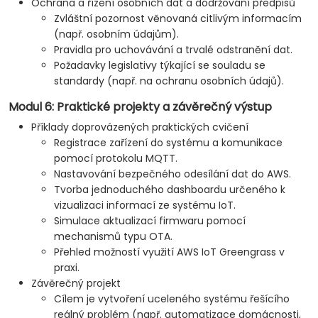
Ochrana a řízení osobních dat a dodržování předpisů
Zvláštní pozornost věnovaná citlivým informacím
(např. osobním údajům).
Pravidla pro uchovávání a trvalé odstranění dat.
Požadavky legislativy týkající se souladu se
standardy (např. na ochranu osobních údajů).
Modul 6: Praktické projekty a závěrečný výstup
Příklady doprovázených praktických cvičení
Registrace zařízení do systému a komunikace
pomocí protokolu MQTT.
Nastavování bezpečného odesílání dat do AWS.
Tvorba jednoduchého dashboardu určeného k
vizualizaci informací ze systému IoT.
Simulace aktualizací firmwaru pomocí
mechanismů typu OTA.
Přehled možností využití AWS IoT Greengrass v
praxi.
Závěrečný projekt
Cílem je vytvoření uceleného systému řešícího
reálný problém (např. automatizace domácnosti,