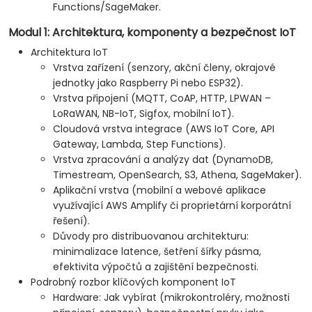
Functions/SageMaker.
Modul 1: Architektura, komponenty a bezpečnost IoT
Architektura IoT
Vrstva zařízení (senzory, akční členy, okrajové
jednotky jako Raspberry Pi nebo ESP32).
Vrstva připojení (MQTT, CoAP, HTTP, LPWAN –
LoRaWAN, NB-IoT, Sigfox, mobilní IoT).
Cloudová vrstva integrace (AWS IoT Core, API
Gateway, Lambda, Step Functions).
Vrstva zpracování a analýzy dat (DynamoDB,
Timestream, OpenSearch, S3, Athena, SageMaker).
Aplikační vrstva (mobilní a webové aplikace
využívající AWS Amplify či proprietární korporátní
řešení).
Důvody pro distribuovanou architekturu:
minimalizace latence, šetření šířky pásma,
efektivita výpočtů a zajištění bezpečnosti.
Podrobný rozbor klíčových komponent IoT
Hardware: Jak vybírat (mikrokontroléry, možnosti