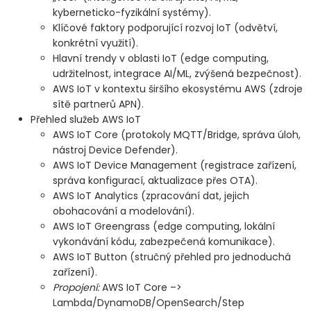
výpočty a Amazon DynamoDB pro ukládání dat.
kyberneticko-fyzikální systémy).
Připojení Raspberry Pi k AWS IoT Core za účelem
Klíčové faktory podporující rozvoj IoT (odvětví,
bezproblémové komunikace dat.
konkrétní využití).
Praktické cvičení: Vytvoření chytrého zařízení
Hlavní trendy v oblasti IoT (edge computing,
pomocí Raspberry Pi a AWS IoT Core.
udržitelnost, integrace AI/ML, zvýšená bezpečnost).
Vizualizace dat ze senzorů a komunikace s
AWS IoT v kontextu širšího ekosystému AWS (zdroje
webovým rozhraním.
sítě partnerů APN).
Přehled služeb AWS IoT
AWS IoT Core (protokoly MQTT/Bridge, správa úloh,
nástroj Device Defender).
AWS IoT Device Management (registrace zařízení,
správa konfigurací, aktualizace přes OTA).
AWS IoT Analytics (zpracování dat, jejich
obohacování a modelování).
AWS IoT Greengrass (edge computing, lokální
vykonávání kódu, zabezpečená komunikace).
AWS IoT Button (stručný přehled pro jednoduchá
zařízení).
Propojení:
AWS IoT Core –>
Lambda/DynamoDB/OpenSearch/Step