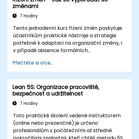
transformace. Kombinací teorie, reálných
změnami
případových studií a praktických cvičení
získají účastníci jasný plán k iniciaci, řízení a
7 Hodiny
upevnění změn ve svých organizacích.
Tento jednodenní kurz řízení změn poskytuje
účastníkům praktické nástroje a strategie
potřebné k adaptaci na organizační změny, i
v případě absence formálních
rozhodovacích pravomocí. Klade důraz na
Přečtěte si více...
pochopení povahy změn, řešení
emocionálních reakcí jednotlivců a týmů,
udržení produktivity i morálky v průběhu
Lean 5S: Organizace pracoviště,
přechodového období. Účastníci zjistí, jak
bezpečnost a udržitelnost
změny ovlivňují lidi, naučí se techniky
snižování odporu k nim a procvičí si postupy
7 Hodiny
na posílení vlastní odolnosti. Po ukončení
Toto praktické školení vedené instruktorem
kurzu budou moci tyto principy uplatnit ve
(online nebo prezenčně) je určeno
svých rolích, což podpoří jejich schopnost
profesionálům s počátečními až středně
adaptace i přínos pro úspěch organizace.
pokročilými znalostmi, kteří chtějí metodu 5S