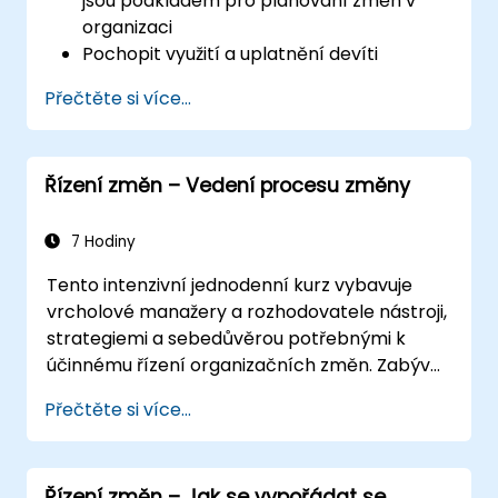
jsou podkladem pro plánování změn v
organizaci
Pochopit využití a uplatnění devíti
principů změny
Přečtěte si více...
Sestavit plán změn vhodný pro svou
oblast podnikání
Řízení změn – Vedení procesu změny
7 Hodiny
Tento intenzivní jednodenní kurz vybavuje
vrcholové manažery a rozhodovatele nástroji,
strategiemi a sebedůvěrou potřebnými k
účinnému řízení organizačních změn. Zabývá
se jak technickými aspekty změn, tak jejich
Přečtěte si více...
lidskou stránkou, aby účastníci dokázali
zvládnout odpor zaměstnanců, podpořit jejich
angažovanost a dosáhnout udržitelné
Řízení změn – Jak se vypořádat se