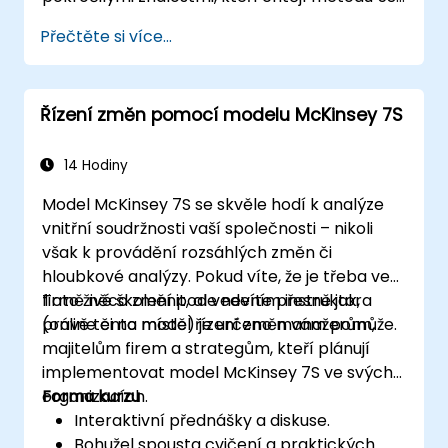
úspěšně zavést do svých organizací.
Přečtěte si více...
Řízení změn pomocí modelu McKinsey 7S
14 Hodiny
Model McKinsey 7S se skvěle hodí k analýze
vnitřní soudržnosti vaší společnosti – nikoli
však k provádění rozsáhlých změn či
hloubkové analýzy. Pokud víte, že je třeba ve
firmě něco změnit, ale nevíte přesně jak,
Toto živé školení pod vedením instruktora
právě tento model řízení změn vám pomůže.
(online či na místě) je určeno manažerům,
majitelům firem a strategům, kteří plánují
implementovat model McKinsey 7S ve svých
organizacích.
Forma kurzu
Interaktivní přednášky a diskuse.
Bohužel spousta cvičení a praktických