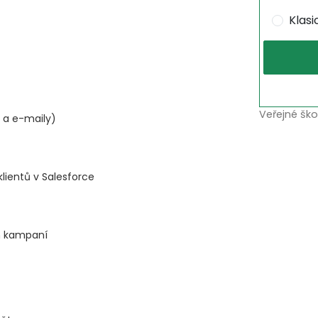
Klas
Veřejné ško
i a e-maily)
lientů v Salesforce
ch kampaní