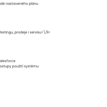
adě nastaveného plánu
tingu, prodeje i servisu<\/li>
alesforce
postupy použití systému