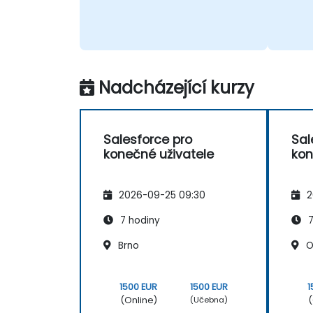
Nadcházející kurzy
Salesforce pro
Sal
konečné uživatele
kon
2026-09-25 09:30
2
7 hodiny
7
Brno
O
1500 EUR
1500 EUR
1
(Online)
(
(Učebna)