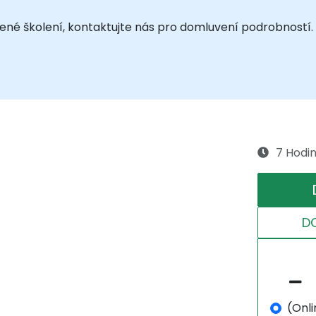
vené školení, kontaktujte nás pro domluvení podrobností.
7 Hodi
D
(Onli