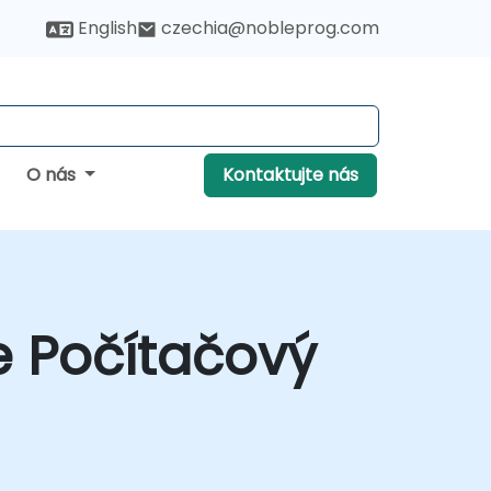
English
czechia@nobleprog.com
O nás
Kontaktujte nás
e Počítačový