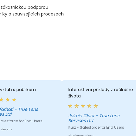
 zákaznickou podporou
níky a souvisejících procesech
vztah s publikem
Interaktivní příklady z reálného
života
 farhati - True Lens
es Ltd
Jaimie Cluer - True Lens
Services Ltd
Salesforce for End Users
Kurz - Salesforce for End Users
 strojem
Přeloženo strojem