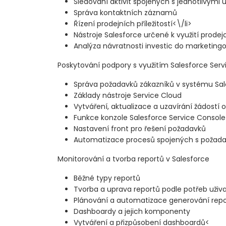
Sledování aktivit spojených s jednotlivými 
Správa kontaktních záznamů
Řízení prodejních příležitostí<\/li>
Nástroje Salesforce určené k využití prodejc
Analýza návratnosti investic do marketin
Poskytování podpory s využitím Salesforce Serv
Správa požadavků zákazníků v systému Sal
Základy nástroje Service Cloud
Vytváření, aktualizace a uzavírání žádostí 
Funkce konzole Salesforce Service Console
Nastavení front pro řešení požadavků
Automatizace procesů spojených s požada
Monitorování a tvorba reportů v Salesforce
Běžné typy reportů
Tvorba a uprava reportů podle potřeb uživ
Plánování a automatizace generování rep
Dashboardy a jejich komponenty
Vytváření a přizpůsobení dashboardů<