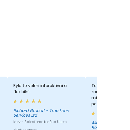
Bylo to velmi interaktivní a
To, co jsem ocenil,
flexibilní.
znalostí školenáře. 
mít pocit bezpečí, 
poskytované infor
správné a že je vy
Richard Grocott - True Lens
Services Ltd
porozumění.
Kurz - Salesforce for End Users
Alina Alexandru - Baumit
Romania Com SRL
Přeloženo strojem