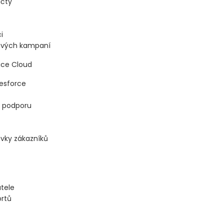
účty
i
gových kampaní
ice Cloud
esforce
o podporu
vky zákazníků
atele
ortů