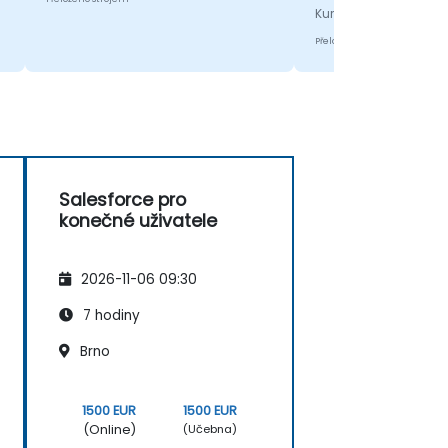
Kurz - Salesforce for 
Přeloženo strojem
Salesforce pro
konečné uživatele
2026-11-06 09:30
7 hodiny
Brno
1500 EUR
1500 EUR
(Online)
(Učebna)