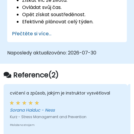
Získat víc ze života.
Ovládat svůj čas.
Opět získat soustředěnost.
Efektivně plánovat celý týden.
Vědět, jak se vypořádat se stresem.
Přečtěte si více...
Naposledy aktualizováno:
2026-07-30
Reference(2)
cvičení a způsob, jakým je instruktor vysvětloval
Sorana Haiduc - Ness
Kurz - Stress Management and Prevention
Přeloženo strojem