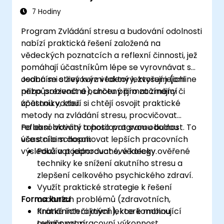
7 Hodiny
Program Zvládání stresu a budování odolnosti
nabízí praktická řešení založená na
vědeckých poznatcích a reflexní činnosti, jež
pomáhají účastníkům lépe se vyrovnávat s
osobními stresovými faktory, zvyšují jejich
Jedná se o živý kurz vedený lektorem (online
přizpůsobivost a ochotu přijímat změny či
nebo prezenčně), určený pro začínající
zpětnou vazbu.
účastníky, kteří si chtějí osvojit praktické
metody na zvládání stresu, procvičovat
reflexní aktivity a posilovat svou odolnost. To
Po absolvování tohoto programu budou
vše s cílem dosahovat lepších pracovních
účastníci schopni:
výsledků a podporovat své kolegy.
Používat jednoduché, vědecky ověřené
techniky ke snížení akutního stresu a
zlepšení celkového psychického zdraví.
Využít praktické strategie k řešení
Forma kurzu
osobních problémů (zdravotních,
finančních či jiných), které mohou
Krátké interaktivní lekce kombinující
ovlivňovat pracovní výkonnost.
teorii s praxí.