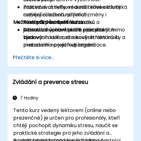
Procvičovat reflexní a zážitkové aktivity
Zážitkové aktivity, vedené reflexe a krátká
rozvíjející ochotu přijímat změny i
cvičení založená na rolích.
Možnosti přizpůsobení kurzu
konstruktivní zpětnou vazbu.
Plánování konkrétních kroků a
Sestavit si osobní akční plán pro
jednoduchých cvičení k procvičení mimo
Obsah lze upravit podle specifických
budování odolnosti s konkrétními kroky a
kurz.
týmových kultur, stresových faktorů či
metodami na jejich uplatnění.
pracovního prostředí organizace.
Přečtěte si více...
Zvládání a prevence stresu
7 Hodiny
Tento kurz vedený lektorem (online nebo
prezenčně) je určen pro profesionály, kteří
chtějí pochopit dynamiku stresu, naučit se
praktické strategie pro jeho zvládání a
nasadit techniky podporující blaho na
Po dokončení tohoto kurzu budou účastníci