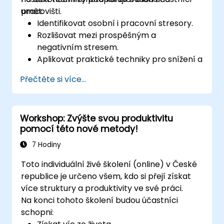
pracovišti.
umět:
Identifikovat osobní i pracovní stresory.
Rozlišovat mezi prospěšným a
negativním stresem.
Aplikovat praktické techniky pro snížení a
zvládání stresu.
Přečtěte si více...
Posilovat svou odolnost prostřednictvím
aktivizačních cvičení.
Workshop: Zvýšte svou produktivitu
pomocí této nové metody!
7 Hodiny
Toto individuální živé školení (online) v České
republice je určeno všem, kdo si přejí získat
více struktury a produktivity ve své práci.
Na konci tohoto školení budou účastníci
schopni: