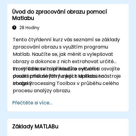
Matlabu na Python.
Úvod do zpracování obrazu pomocí
Integrovat aplikace vytvořené v Matlabu i
Matlabu
Pythonu dohromady.
28 Hodiny
Tento čtyřdenní kurz vás seznamí se základy
zpracování obrazu s využitím programu
Matlab. Naučíte se, jak měnit a vylepšovat
obrazy a dokonce z nich extrahovat určité
vzory. Dále se také naučíte vytvářet
Prostřednictvím příkladů a cvičení si osvojíte
dvourozměrné filtry a jejich aplikaci na
použití příslušných funkcí z Matlabu i nástroje
obrázky.
Image Processing Toolbox v průběhu celého
procesu analýzy obrazu.
Přečtěte si více...
Základy MATLABu