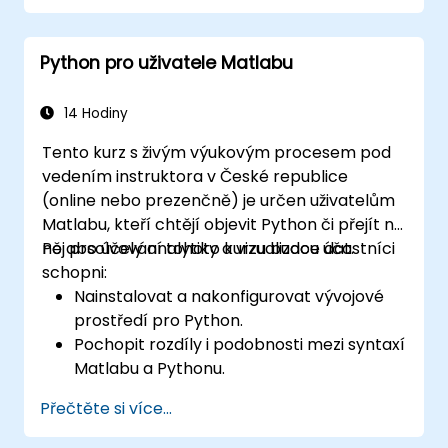
Python pro uživatele Matlabu
14 Hodiny
Tento kurz s živým výukovým procesem pod
vedením instruktora v České republice
(online nebo prezenčně) je určen uživatelům
Matlabu, kteří chtějí objevit Python či přejít na
něj pro účely analytiky a vizualizace dat.
Po absolvování tohoto kurzu budou účastníci
schopni:
Nainstalovat a nakonfigurovat vývojové
prostředí pro Python.
Pochopit rozdíly i podobnosti mezi syntaxí
Matlabu a Pythonu.
Využít Python k získávání poznatků z
Přečtěte si více...
různých datových souborů.
Převést stávající aplikace vytvořené v