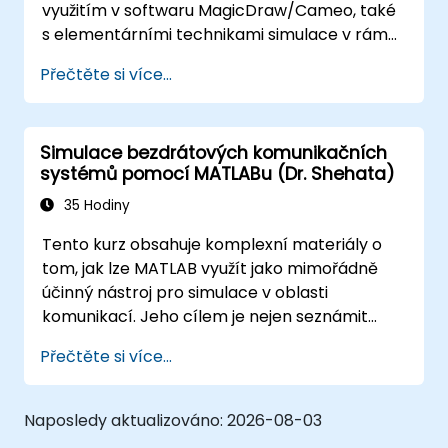
využitím v softwaru MagicDraw/Cameo, také
s elementárními technikami simulace v rámci
MBSE a osvědčenými postupy při tvorbě
Přečtěte si více...
modelů. Cílem školení je dále poskytnout
odborníkům znalosti týkající se
architektonických simulací, ukázat jim funkce
Simulace bezdrátových komunikačních
pluginu Simulation Toolkit, umožnit simulování
systémů pomocí MATLABu (Dr. Shehata)
různých typů diagramů a ukázat, jak
vzájemně propojit výsledky simulací tak, aby
35 Hodiny
proces návrhu architektury byl plně
Tento kurz obsahuje komplexní materiály o
automatizován.
tom, jak lze MATLAB využít jako mimořádně
účinný nástroj pro simulace v oblasti
komunikací. Jeho cílem je nejen seznámit
studenty s tímto programovacím jazykem,
Přečtěte si více...
ale především zdůraznit široké možnosti
MATLABu jako nástroje určeného k simulaci
skutečných problémů. Uvedené příklady
Naposledy aktualizováno:
2026-08-03
nejsou pouhým aplikováním jednotlivých