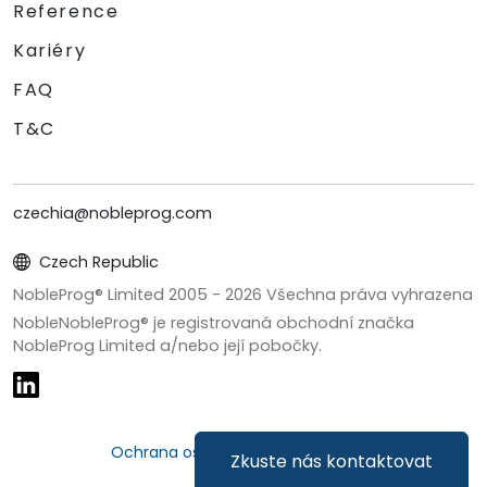
Reference
Kariéry
FAQ
T&C
czechia@nobleprog.com
Czech Republic
NobleProg® Limited 2005 -
2026
Všechna práva vyhrazena
NobleNobleProg® je registrovaná obchodní značka
NobleProg Limited a/nebo její pobočky.
Ochrana osobních údajů a cookies
Zkuste nás kontaktovat