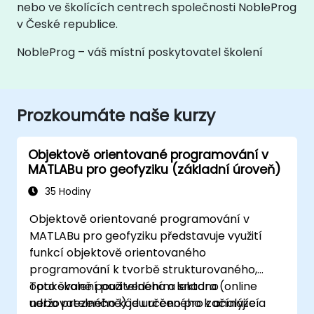
nebo ve školících centrech společnosti NobleProg
v České republice.
NobleProg – váš místní poskytovatel školení
Prozkoumáte naše kurzy
Objektově orientované programování v
MATLABu pro geofyziku (základní úroveň)
35 Hodiny
Objektově orientované programování v
MATLABu pro geofyziku představuje využití
funkcí objektově orientovaného
programování k tvorbě strukturovaného,
opakovaně použitelného a snadno
Toto školení pod vedením lektora (online
udržovatelného kódu určeného k analýze a
nebo prezenčně) je určeno pro začínající