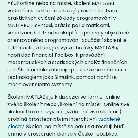
Ať už online nebo na místě, školení MATLABu
vedená instruktorem ukazují prostřednictvím
praktických cvičení základy programování v
MATLABu – syntaxi, práci s poli a maticemi,
vizualizaci dat, tvorbu skriptů či principy objektově
orientovaného programování. Součástí školení je
také nauka o tom, jak využít balíčky MATLABu,
například Financial Toolbox, k provádění
matematických a statistických analýz finančních
dat. Školení dále zahrnují i praktické seznámení s
technologiemi jako Simulink, pomocí nichž lze
modelovat složité systémy.
Školení MATLABu je k dispozici ve formě „online
živého školení“ nebo „školení na místě“. Online živé
školení (také nazývané „vzdálené živé školení“)
probíhá prostřednictvím interaktivní
vzdálené
plochy
. Školení na místě se pak uskutečňují buď
přímo v prostorách klienta v České republice,