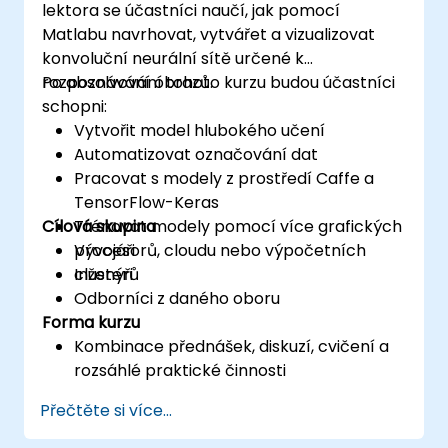
lektora se účastníci naučí, jak pomocí
Matlabu navrhovat, vytvářet a vizualizovat
konvoluční neurální sítě určené k
rozpoznávání obrazů.
Po absolvování tohoto kurzu budou účastníci
schopni:
Vytvořit model hlubokého učení
Automatizovat označování dat
Pracovat s modely z prostředí Caffe a
TensorFlow-Keras
Cílová skupina
Trénovat modely pomocí více grafických
procesorů, cloudu nebo výpočetních
Vývojáři
clusterů
Inženýři
Odborníci z daného oboru
Forma kurzu
Kombinace přednášek, diskuzí, cvičení a
rozsáhlé praktické činnosti
Přečtěte si více...