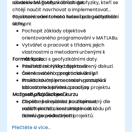
modelování geofyzikálních dat.
uživatele MATLABu v oblasti geofyziky, kteří se
chtějí naučit navrhovat a implementovat
objektově orientovaná řešení pro geofyzikální
Po absolvování tohoto kurzu budou účastníci
úlohy.
schopni:
Pochopit základy objektově
orientovaného programování v MATLABu.
Vytvářet a pracovat s třídami, jejich
vlastnostmi a metodami určenými k
Formát kurzu
manipulaci s geofyzikálními daty.
Používat techniky objektově
Interaktivní výklad doprovázený diskuzí.
orientovaného programování při
Četné cvičení a praktické úkoly.
strukturování pracovních postupů v
Praktická implementace v prostředí
oblasti modelování a analýzy
laboratoře s přímou prací na projektu.
Možnosti přizpůsobení kurzu
geofyzikálních jevů.
Zlepšit opakovanou použitelnost,
Chcete-li si vyžádat kurz upravený dle
rozšiřitelnost a srozumitelnost kódu při
vašich potřeb, kontaktujte nás a
řešení geovědeckých projektů.
domluvte podrobnosti.
Přečtěte si více...