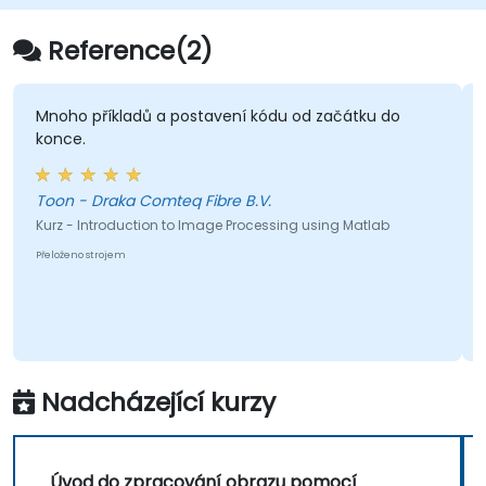
příkazů, nýbrž reprezentují reálné výzvy, se
kterými se inženýři v praxi setkávají.
Reference(2)
Mnoho příkladů a postavení kódu od začátku do
konce.
Toon - Draka Comteq Fibre B.V.
Kurz - Introduction to Image Processing using Matlab
Přeloženo strojem
Nadcházející kurzy
Úvod do zpracování obrazu pomocí