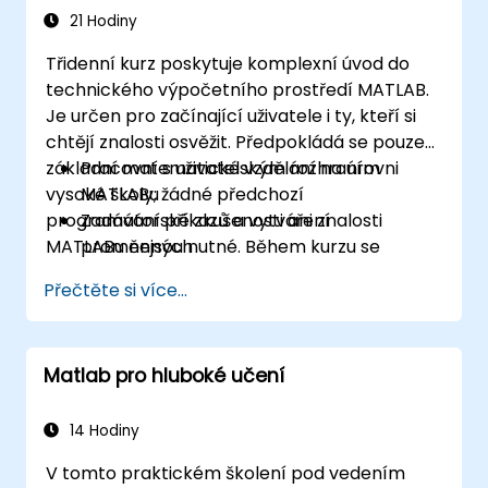
21 Hodiny
Třidenní kurz poskytuje komplexní úvod do
technického výpočetního prostředí MATLAB.
Je určen pro začínající uživatele i ty, kteří si
chtějí znalosti osvěžit. Předpokládá se pouze
základní matematické vzdělání na úrovni
Pracovní s uživatelským rozhraním
vysoké školy; žádné předchozí
MATLABu
programátorské zkušenosti ani znalosti
Zadávání příkazů a vytváření
MATLABu nejsou nutné. Během kurzu se
proměnných
probírají témata jako analýza dat, vizualizace,
Analýza vektorů a matic
Přečtěte si více...
modelování a programování. Mezi konkrétní
Vizualizace dat z vektorů a matic
témata patří:
Pracovní s datovými soubory
Práce s různými typy dat
Matlab pro hluboké učení
Automatizace příkazů pomocí skriptů
Psaní programů včetně logiky a řídících
struktur
14 Hodiny
Tvorba funkcí
V tomto praktickém školení pod vedením