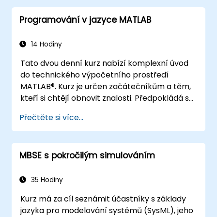
Programování v jazyce MATLAB
14 Hodiny
Tato dvou denní kurz nabízí komplexní úvod
do technického výpočetního prostředí
MATLAB®. Kurz je určen začátečníkům a těm,
kteří si chtějí obnovit znalosti. Předpokládá se,
že účastníci nemají žádné předchozí
Přečtěte si více...
zkušenosti s programováním ani znalost
jazyka MATLAB. Po dobu kurzu jsou probírána
témata analýzy dat, vizualizace, modelování a
MBSE s pokročilým simulováním
programování.
35 Hodiny
Kurz má za cíl seznámit účastníky s základy
jazyka pro modelování systémů (SysML), jeho