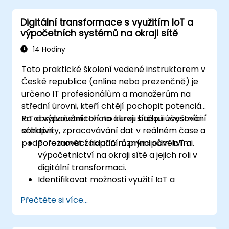
předem rozpoznat aneuryzma aorty. Využívá
Digitální transformace s využitím IoT a
se také k méně složitým úkolům – například k
výpočetních systémů na okraji sítě
procházení životopisů za účelem spojení
uchazečů o práci s personalisty.
14 Hodiny
Toto praktické školení vedené instruktorem v
České republice (online nebo prezenčně) je
určeno IT profesionálům a manažerům na
střední úrovni, kteří chtějí pochopit potenciál
IoT a výpočetnictví na okraji sítě při zvyšování
Po absolvování tohoto kurzu budou účastníci
efektivity, zpracovávání dat v reálném čase a
schopni:
podpoře inovací napříč různými odvětvími.
Porozumět základním principům IoT a
výpočetnictví na okraji sítě a jejich roli v
digitální transformaci.
Identifikovat možnosti využití IoT a
výpočetnictví na okraji sítě ve výrobním,
Přečtěte si více...
logistickém a energetickém sektoru.
Rozlišovat mezi architekturami
výpočetnictví na okraji sítě a cloud