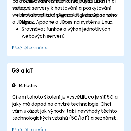
pokročilou úroveň, kteří chtějí využít HTTP
Po absolvování tohoto kurzu budou účastníci
webové servery k hostování a poskytování
schopni:
webových aplikací pomocí Nginxu, Apacheho
Instalovat a konfigurovat webové servery
a JBossu.
Nginx, Apache a JBoss na systému Linux.
Srovnávat funkce a výkon jednotlivých
webových serverů.
Používat moduly a pluginy k rozšíření
Přečtěte si více...
funkcionalit a zvýšení bezpečnosti
webových serverů.
Využívat nástroje a techniky ke sledování
5G a IoT
a řešení problémů na webových
serverech.
Aplikovat osvědčené postupy pro
14 Hodiny
optimalizaci výkonu a zabezpečení
Cílem tohoto školení je vysvětlit, co je síť 5G a
webových serverů.
jaký má dopad na chytré technologie. Chci
vám ukázat jak výhody, tak i nevýhody těchto
technologických vztahů (5G/IoT) a seznámit
vás s směry jejich rozvoje – síť 5G byla totiž od
Přečtěte si více...