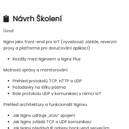
Návrh Školení
Úvod
Nginx jako front-end pro IoT (vyvažovač zátěže, reverzní
proxy a platforma pro doručování aplikací)
Rozdíly mezi Nginxem a Nginx Plus
Možnosti správy a monitorování
Přehled protokolů TCP, HTTP a UDP
Požadavky na šířku pásma
Role protokolu UDP v komunikaci v rámci IoT
Přehled architektury a funkcionalit Nginxu
Jak Nginx udržuje „stav“ spojení
Jak Nginx zvládá TCP a UDP komunikaci
Jak Nginx předává IP adresy back-end serverům