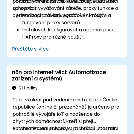
pokročilými znalostmi, kteří chtějí efektivně
Po absolvování tohoto kurzu budou účastníci
spravovat vyvážování zátěže, proxy funkce a
schopni:
optimalizaci provozu pomocí HAProxy.
Pochopit základy vyvážování zátěže a
fungování proxy serverů.
Instalovat, konfigurovat a optimalizovat
HAProxy pro různé použití.
Využívat pokročilé funkce jako jsou ACL
Přečtěte si více...
pravidla, manipulace s HTTP hlavičkami a
protokolování pro lepší kontrolu nad
provozem.
n8n pro Internet věcí: Automatizace
Monitorovat a řešit problémy v prostředí
zařízení a systémů
HAProxy za účelem dosažení maximálního
výkonu a spolehlivosti.
21 Hodiny
Toto školení pod vedením instruktora České
republice (online či prezenčně) je určeno pro
pokročilé vývojáře IoT a nadšence do
chytrých domácností, kteří si přejí
automatizovat procesy v prostředí Internetu
Po absolvování tohoto kurzu budou účastníci