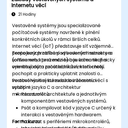
Internetu věcí
Integrovat Edge AI s různými protokoly a
platformami IoT.
21 Hodiny
Zohledňovat etická hlediska a dodržovat
Vestavěné systémy jsou specializované
osvědčené postupy při využívání Edge AI
počítačové systémy navržené k plnění
v prostředí IoT.
konkrétních úkolů v rámci širších celků.
Internet věcí (IoT) představuje síť vzájemně
propojených zařízení vybavených senzory a
Tento kurz probíhá pod vedením instruktora
softwarem, která mezi sebou komunikují a
(online nebo prezenčně) a je určen technicky
vyměňují data prostřednictvím internetu.
orientovaným začátečníkům, kteří chtějí
pochopit a prakticky uplatnit znalosti o
vestavěných systémech a Internetu věcí s
Po absolvování kurzu budou účastníci
využitím jazyka C a architektur
schopni:
mikrokontrolérů.
Porozumět architektuře a jednotlivým
komponentám vestavěných systémů.
Psát a kompilovat kód v jazyce C určený k
interakci s vestavěným hardwarem.
Forma kurzu
Pracovat s perifériemi mikrokontrolérů,