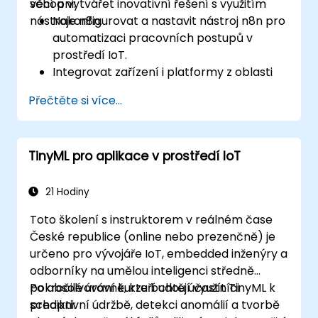
věcí a vytvářet inovativní řešení s využitím
schopni:
nástroje n8n.
Nakonfigurovat a nastavit nástroj n8n pro
automatizaci pracovních postupů v
prostředí IoT.
Integrovat zařízení i platformy z oblasti
Internetu věcí pomocí speciálních uzlů a
Přečtěte si více...
konektorů nástroje n8n.
Vytvořit vlastní pracovní postupy sloužící
k automatizaci různých úkolů v prostředí
TinyML pro aplikace v prostředí IoT
IoT.
Využívat protokoly typu MQTT či rozhraní
REST API v rámci pracovních postupů s
21 Hodiny
n8n.
Toto školení s instruktorem v reálném čase
Sledovat, ladit a optimalizovat
České republice (online nebo prezenčně) je
automatizované procesy v prostředí IoT.
určeno pro vývojáře IoT, embedded inženýry a
odborníky na umělou inteligenci středně
pokročilé úrovně, kteří chtějí využít TinyML k
Po absolvování kurzu budou účastníci
prediktivní údržbě, detekci anomálií a tvorbě
schopni: