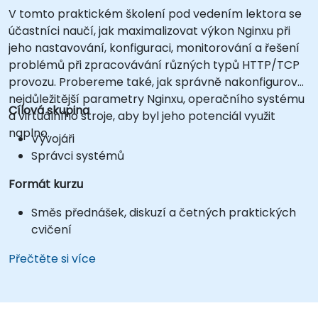
V tomto praktickém školení pod vedením lektora se
účastníci naučí, jak maximalizovat výkon Nginxu při
jeho nastavování, konfiguraci, monitorování a řešení
problémů při zpracovávání různých typů HTTP/TCP
provozu. Probereme také, jak správně nakonfigurovat
nejdůležitější parametry Nginxu, operačního systému
Cílová skupina
a virtuálního stroje, aby byl jeho potenciál využit
naplno.
Vývojáři
Správci systémů
Formát kurzu
Směs přednášek, diskuzí a četných praktických
cvičení
Přečtěte si více