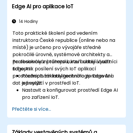
Edge AI pro aplikace IoT
computingu i jednotlivými scénáři
nasazení.
Implementovat řešení založená na
14 Hodiny
výpočetnictví na okraji sítě určená k
Toto praktické školení pod vedením
prediktivní údržbě a rozhodování v
instruktora České republice (online nebo na
reálném čase.
místě) je určeno pro vývojáře středně
pokročilé úrovně, systémové architekty a
profesionály z průmyslu, kteří chtějí využít
Po absolvování tohoto kurzu budou účastníci
Edge AI k posílení svých IoT aplikací
schopni:
prostřednictvím inteligentního zpracování
Pochopit základy technologie Edge AI a
dat a analýz.
její využití v prostředí IoT.
Nastavit a konfigurovat prostředí Edge AI
pro zařízení IoT.
Vytvářet a nasazovat modely umělé
Přečtěte si více...
inteligence na zařízeních na okraji sítě
určených k použití v aplikacích IoT.
Provádět okamžité zpracování dat a
Základy vestavěných systémů a
rozhodování v systémech IoT.