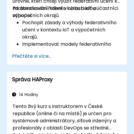
úrovně, kteří chtějí využít federativní učení ke
zdokonalování řešení v oblasti IoT a
Po absolvování tohoto kurzu budou účastníci
výpočetních okrajů.
schopni:
Pochopit zásady a výhody federativního
učení v kontextu IoT a výpočetních
okrajů.
Implementovat modely federativního
učení na zařízeních IoT pro
Přečtěte si více...
decentralizované zpracování umělé
inteligence.
Snižovat latenci a zlepšovat schopnost
Správa HAProxy
vzít rozhodnutí v reálném čase ve
výpočetních okrajích sítě.
Řešit problémy spojené s ochranou dat a
14 Hodiny
omezeními sítě v systémech IoT.
Tento živý kurz s instruktorem v České
republice (online či na místě) je určen pro
systémové administrátory, síťové inženýry a
profesionály z oblasti DevOps se středně