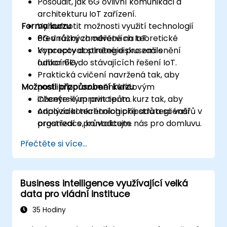
Posoudit, jak 6G ovlivní komunikaci a
architekturu IoT zařízení.
Forma kurzu
Vyhodnotit možnosti využití technologií
6G v různých odvětvích IoT.
Přednášky zaměřené na teoretické
Vypracovat strategie pro začlenění
koncepty doplněné diskusemi s
funkcí 6G do stávajících řešení IoT.
odborníky.
Praktická cvičení navržená tak, aby
Možnosti přizpůsobení kurzu
posílila porozumění klíčovým
inženýrským principům.
Chcete-li upravit tento kurz tak, aby
Analýza konkrétních případů a scénářů v
odpovídal technologické strategii vaší
prostředí s průvodcem.
organizace, kontaktujte nás pro domluvu.
Přečtěte si více...
Business intelligence využívající velká
data pro vládní instituce
35 Hodiny