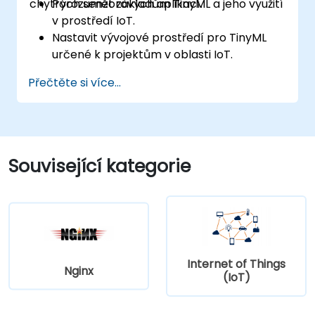
chytrých senzorových aplikací.
Porozumět základům TinyML a jeho využití
v prostředí IoT.
Nastavit vývojové prostředí pro TinyML
určené k projektům v oblasti IoT.
Vytvářet a nasazovat modely strojového
Přečtěte si více...
učení na mikrokontroléry s nízkou
spotřebou energie.
Implementovat prediktivní údržbu a
detekci anomálií pomocí TinyML.
Optimalizovat modely TinyML tak, aby
Související kategorie
využívaly energii a paměť co
nejefektivněji.
Internet of Things
Nginx
(IoT)