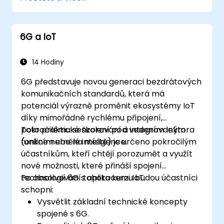
samého počátku určena pro chytrý svět.
6G a IoT
14 Hodiny
6G představuje novou generaci bezdrátových
komunikačních standardů, která má
potenciál výrazně proměnit ekosystémy IoT
díky mimořádně rychlému připojení,
pokročilému senzorování a integrovaným
Toto praktické školení pod vedením lektora
funkcím umělé inteligence.
(online nebo na místě) je určeno pokročilým
účastníkům, kteří chtějí porozumět a využít
nové možnosti, které přináší spojení
technologií 6G s aplikacemi IoT.
Po absolvování tohoto kurzu budou účastníci
schopni:
Vysvětlit základní technické koncepty
spojené s 6G.