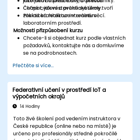
jako jsou časovače a A/D převodníky.
Interaktivní přednášky a diskuse.
Chápat, jak vestavěné systémy tvoří
Četné cvičení a praktické úkoly.
základ architektur Internetu věcí.
Praktická realizace v reálném
laboratorním prostředí.
Možnosti přizpůsobení kurzu
Chcete-li si objednat kurz podle vlastních
požadavků, kontaktujte nás a domluvíme
se na podrobnostech.
Přečtěte si více...
Federativní učení v prostředí IoT a
výpočetních okrajů
14 Hodiny
Toto živé školení pod vedením instruktora v
České republice (online nebo na místě) je
určeno pro profesionály středně pokročilé