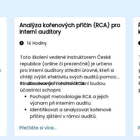
Analýza kořenových příčin (RCA) pro
interní auditory
14 Hodiny
Toto školení vedené instruktorem České
republice (online či prezenčně) je určeno
a
pro interní auditory střední úrovně, kteří si
chtějí zvýšit efektivitu svých auditů pomocí
strukturovaných technik RCA.
Po absolvování tohoto školení budou
účastníci schopni:
Pochopit metodologie RCA a jejich
význam při interním auditu.
Identifikovat a analyzovat kořenové
příčiny zjištění v rámci auditů.
Využívat nástroje RCA, jako je metoda
Přečtěte si více...
5 proč, diagram ryby kostry a analýza
režimů a důsledků selhání (FMEA).