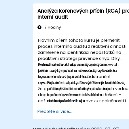
Analýza kořenových příčin (RCA) pr
interní audit
7 Hodiny
Hlavním cílem tohoto kurzu je přeměnit
proces interního auditu z reaktivní činnosti
zaměřené na identifikaci nedostatků na
proaktivní strategii prevence chyb. Díky
ovládnutí techniky analýzy kořenových
Pokud se strukturovaná analýza
příčin se týmy interního auditu budou
kořenových příčin nezavádí, vytváří to
koncentrovat právě na odstranění
vysoce rizikové prostředí:
opakujících se problémů. Tím je zajištěno,
Finanční ztráty:
Nevyřešené kořenové
že po identifikaci slabiny následuje
příčiny ve finančních procesech vedou
doporučení vedoucí k trvalému řešení –
k postupnému narůstání
což chrání efektivitu provozu společnosti i
nehospodárnosti.
její finanční stabilitu.
Plýtvání zdroji:
Auditoři věnují až o 40 %
Přečtěte si více...
více času opakovanému auditu
stejných nedostatků, místo aby se
zaměřili na nová strategická rizika.