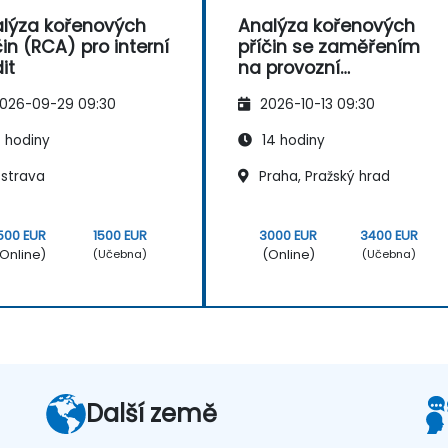
lýza kořenových
Analýza kořenových
čin (RCA) pro interní
příčin se zaměřením
it
na provozní
bezpečnost
026-09-29 09:30
2026-10-13 09:30
 hodiny
14 hodiny
strava
Praha, Pražský hrad
500 EUR
1500 EUR
3000 EUR
3400 EUR
Online)
(Online)
(Učebna)
(Učebna)
Další země