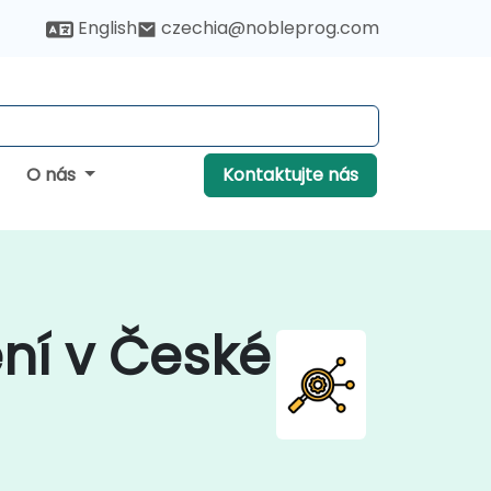
English
czechia@nobleprog.com
O nás
Kontaktujte nás
ní v České