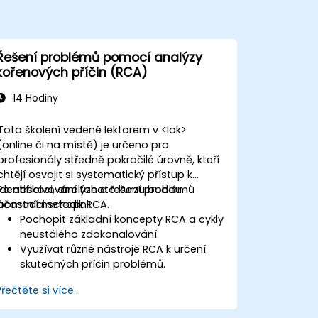
Řešení problémů pomocí analýzy
kořenových příčin (RCA)
14 Hodiny
Toto školení vedené lektorem v <lok>
(online či na místě) je určeno pro
profesionály středně pokročilé úrovně, kteří
chtějí osvojit si systematický přístup k
identifikaci, analýze a řešení problémů
Po absolvování tohoto kurzu budou
pomocí metodik RCA.
účastníci schopni:
Pochopit základní koncepty RCA a cykly
neustálého zdokonalování.
Využívat různé nástroje RCA k určení
skutečných příčin problémů.
Navrhovat a realizovat účinné strategie
Přečtěte si více...
řešení problémů.
Integrovat RCA do procesů zlepšování