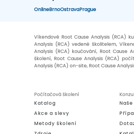
Online
Brno
Ostrava
Prague
Víkendové Root Cause Analysis (RCA) kur
Analysis (RCA) vedené školitelem, Víke
Analysis (RCA) koučování, Root Cause An
školení, Root Cause Analysis (RCA) počí
Analysis (RCA) on-site, Root Cause Analysi
Počítačová školení
Konzu
Katalog
Naše
Akce a slevy
Příp
Metody školení
Dota
Zdroje
Katal