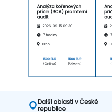
Analýza kořenových
Ana
příčin (RCA) pro interní
pří
audit
aud
2026-09-15 09:30
2
7 hodiny
7
Brno
O
1500 EUR
1500 EUR
1
(Online)
(
(Učebna)
Další oblasti v České
republice