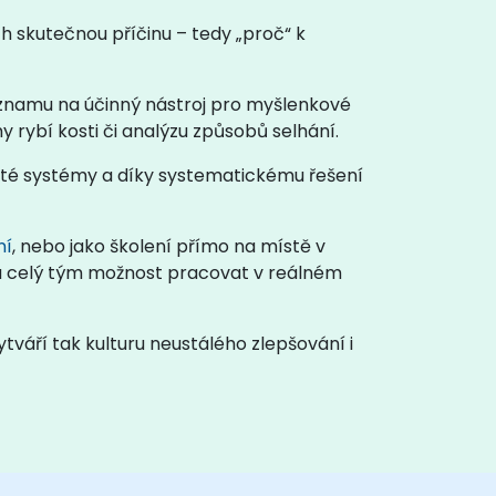
h skutečnou příčinu – tedy „proč“ k
eznamu na účinný nástroj pro myšlenkové
y rybí kosti či analýzu způsobů selhání.
ité systémy a díky systematickému řešení
ní
, nebo jako školení přímo na místě v
má celý tým možnost pracovat v reálném
váří tak kulturu neustálého zlepšování i