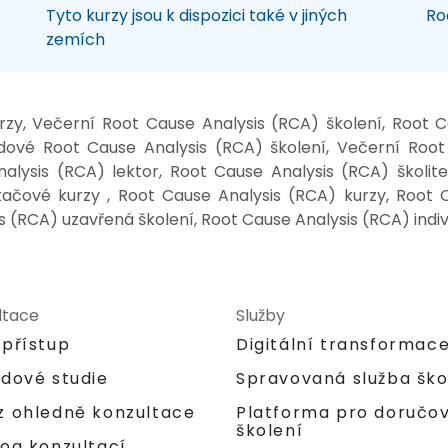
Tyto kurzy jsou k dispozici také v jiných
Ro
zemích
zy, Večerní Root Cause Analysis (RCA) školení, Root C
ndové Root Cause Analysis (RCA) školení, Večerní Root
alysis (RCA) lektor, Root Cause Analysis (RCA) školit
tačové kurzy , Root Cause Analysis (RCA) kurzy, Root 
s (RCA) uzavřená školení, Root Cause Analysis (RCA) indiv
ltace
Služby
 přístup
Digitální transformac
adové studie
Spravovaná služba ško
Platforma pro doručo
z ohledně konzultace
školení
og konzultací