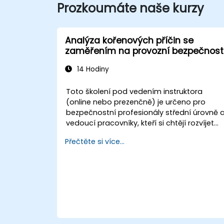
Prozkoumáte naše kurzy
Analýza kořenových příčin se
zaměřením na provozní bezpečnost
14 Hodiny
Toto školení pod vedením instruktora
(online nebo prezenčně) je určeno pro
bezpečnostní profesionály střední úrovně 
vedoucí pracovníky, kteří si chtějí rozvíjet
schopnosti při vyšetřování incidentů,
Přečtěte si více...
odhalování systémových slabin a
navrhování efektivních nápravných i
preventivních opatření.