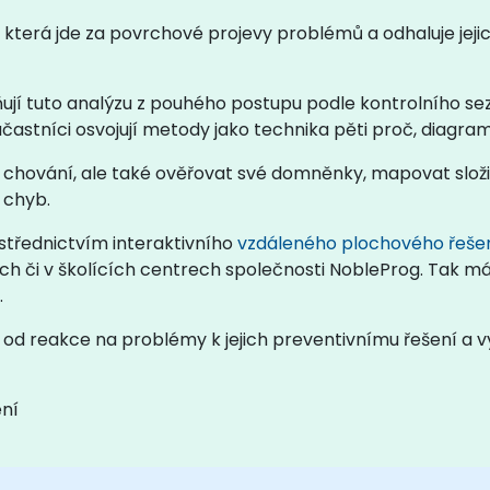
 která jde za povrchové projevy problémů a odhaluje jejic
jí tuto analýzu z pouhého postupu podle kontrolního s
účastníci osvojují metody jako technika pěti proč, diagram
e chování, ale také ověřovat své domněnky, mapovat slož
 chyb.
střednictvím interaktivního
vzdáleného plochového řeše
ách či v školících centrech společnosti NobleProg. Tak 
.
od reakce na problémy k jejich preventivnímu řešení a vyt
ení