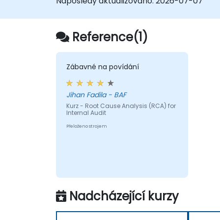
Naposledy aktualizováno:
2026-07-07
Snížený vliv:
Neustálé hlášení stejných
problémů oslabuje postavení
auditního oddělení u vedení
Reference(1)
společnosti i u kontrolovaných
subjektů.
Zábavné na povídání
Jihan Fadila - BAF
Kurz - Root Cause Analysis (RCA) for
Internal Audit
Přeloženo strojem
Nadcházející kurzy