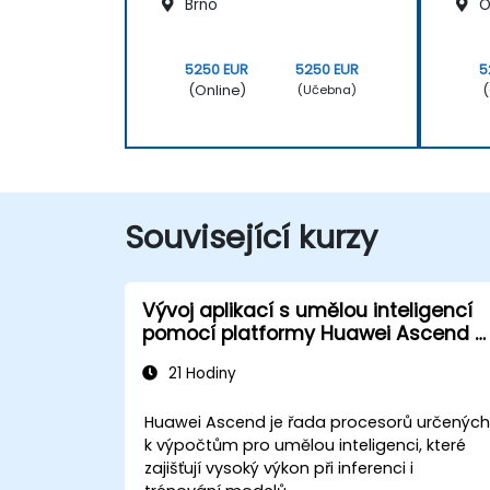
Brno
O
5250 EUR
5250 EUR
5
(Online)
(
(Učebna)
Související kurzy
Vývoj aplikací s umělou inteligencí
pomocí platformy Huawei Ascend a
nástroje CANN
21 Hodiny
Huawei Ascend je řada procesorů určenýc
k výpočtům pro umělou inteligenci, které
zajišťují vysoký výkon při inferenci i