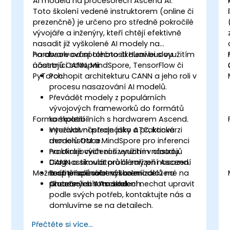
AI modelů na procesorech Ascend AI.
Toto školení vedené instruktorem (online či
prezenčně) je určeno pro středně pokročilé
vývojáře a inženýry, kteří chtějí efektivně
nasadit již vyškolené AI modely na
hardware od společnosti Huawei s využitím
Po absolvování tohoto školení budou
nástrojů CANN, MindSpore, TensorFlow či
účastníci schopni:
PyTorch.
Pochopit architekturu CANN a jeho roli v
procesu nasazování AI modelů.
Převádět modely z populárních
vývojových frameworků do formátů
Forma školení
kompatibilních s hardwarem Ascend.
Využívat nástroje jako ATC, konverzi
Interaktivní přednášky a praktická
modelů OM a MindSpore pro inferenci
demonstrace.
na okrajových zařízeních i v cloudu.
Praktické cvičení s využitím nástrojů
Diagnostikovat problémy při nasazení
CANN a simulátorů či zařízení Ascend.
Možnosti přizpůsobení školení
a optimalizovat výkon modelů na
Reálné scénáře nasazení založené na
procesorech Ascend.
skutečných AI modelech.
Chcete-li si toto školení nechat upravit
podle svých potřeb, kontaktujte nás a
domluvíme se na detailech.
Přečtěte si více...