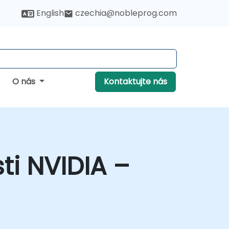
English
czechia@nobleprog.com
O nás
Kontaktujte nás
i NVIDIA –