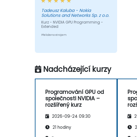
Tadeusz Kaluba - Nokia
Solutions and Networks Sp. z o.o.
Kurz - NVIDIA GPU Programming -
Extended
Přeloženo strojem
Nadcházející kurzy
Programování GPU od
Pro
společnosti NVIDIA –
spo
rozšířený kurz
roz
2026-09-24 09:30
2
21 hodiny
2