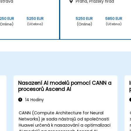
strava
Praha, Pražský hrad
250 EUR
5250 EUR
5250 EUR
5850 EUR
Online)
(Online)
(Učebna)
(Učebna)
Nasazení AI modelů pomocí CANN a
procesorů Ascend AI
14 Hodiny
h
CANN (Compute Architecture for Neural
Networks) je sada nástrojů od společnosti
Huawei určená k nasazování a optimalizaci