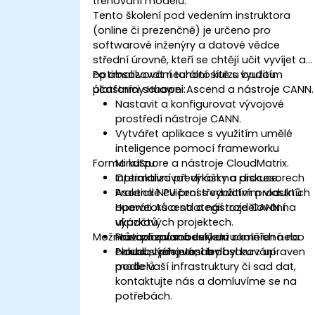
trénování modelů.
Tento školení pod vedením instruktora
(online či prezenčně) je určeno pro
softwarové inženýry a datové vědce
střední úrovně, kteří se chtějí učit vyvíjet a
optimalizovat neurální sítě s využitím
Po absolvování tohoto kurzu budou
platformy Huawei Ascend a nástroje CANN.
účastníci schopni:
Nastavit a konfigurovat vývojové
prostředí nástroje CANN.
Vytvářet aplikace s využitím umělé
inteligence pomocí frameworku
Forma kurzu
MindSpore a nástroje CloudMatrix.
Optimalizovat výkon na procesorech
Interaktivní přednášky a diskuse.
Ascend NPU prostřednictvím vlastních
Praktické cvičení s využitím produktů
operátorů a strategií rozdělování
Huawei Ascend a nástroje CANN na
výpočtů.
ukázkových projektech.
Možnosti přizpůsobení kurzu
Nasazovat modely do okolních nebo
Průvodcovaná cvičení zaměřená na
cloudových prostředí.
tvorbu, trénování a nasazování
Pokud si přejete, aby byl kurz upraven
modelů.
podle vaší infrastruktury či sad dat,
kontaktujte nás a domluvíme se na
potřebách.