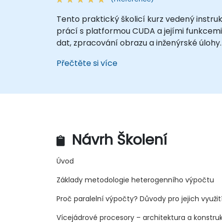
Tento praktický školicí kurz vedený inst
prácí s platformou CUDA a jejími funkcemi.
dat, zpracování obrazu a inženýrské úlohy.
Přečtěte si více
Návrh Školení
Úvod
Základy metodologie heterogenního výpočtu
Proč paralelní výpočty? Důvody pro jejich využit
Vícejádrové procesory – architektura a konstru