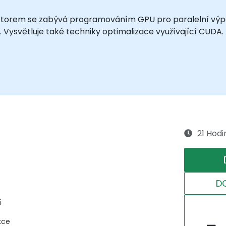
ruktorem se zabývá programováním GPU pro paralelní výp
 Vysvětluje také techniky optimalizace využívající CUDA. 
21 Hodi
D
í
kce