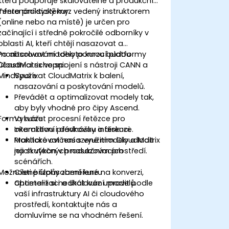
která podporuje škálovatelné a produkční
inferenční systémy.
Tento praktický kurz vedený instruktorem
(online nebo na místě) je určen pro
začínající i středně pokročilé odborníky v
oblasti AI, kteří chtějí nasazovat a
monitorovat modely pomocí platformy
Po absolvování tohoto kurzu budou
CloudMatrix ve spojení s nástroji CANN a
účastníci schopni:
MindSpore.
Využívat CloudMatrix k balení,
nasazování a poskytování modelů.
Převádět a optimalizovat modely tak,
aby byly vhodné pro čipy Ascend.
Forma kurzu
Vytvářet procesní řetězce pro
okamžitou i dávkovou inferenci.
Interaktivní přednášky a diskuze.
Monitorovat nasazené modely a ladit
Praktické cvičení s využitím CloudMatrix
jejich výkon v produkčním prostředí.
na skutečných nasazovacích
scénářích.
Možnosti přizpůsobení kurzu
Cílené úlohy zaměřené na konverzi,
optimalizaci a škálování modelů.
Chcete-li si nechat kurz upravit podle
vaší infrastruktury AI či cloudového
prostředí, kontaktujte nás a
domluvíme se na vhodném řešení.