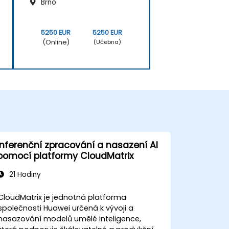
Brno
5250 EUR
5250 EUR
(Online)
(Učebna)
Inferenční zpracování a nasazení AI
pomocí platformy CloudMatrix
21 Hodiny
CloudMatrix je jednotná platforma
společnosti Huawei určená k vývoji a
nasazování modelů umělé inteligence,