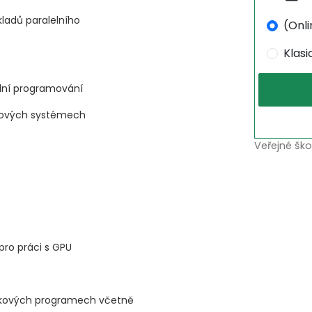
kladů paralelního
(Onli
Klas
elní programování
drových systémech
Veřejné ško
pro práci s GPU
zkových programech včetně