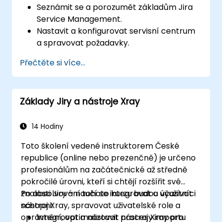
Seznámit se a porozumět základům Jira
Service Management.
Nastavit a konfigurovat servisní centrum
a spravovat požadavky.
Správně nakládat s backendem Jira
Přečtěte si více...
Service Management a jeho integracemi.
Základy Jiry a nástroje Xray
14 Hodiny
Toto školení vedené instruktorem České
republice (online nebo prezenčně) je určeno
profesionálům na začátečnické až středně
pokročilé úrovni, kteří si chtějí rozšířit své
znalosti Jiry – naučí se integrovat a využívat
Po absolvování tohoto kurzu budou účastníci
nástroj Xray, spravovat uživatelské role a
schopni:
oprávnění, optimalizovat procesy importu
Integrovat a nastavit nástroj Xray pro