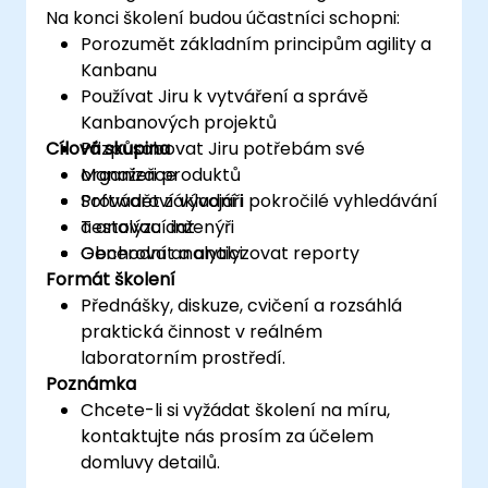
Na konci školení budou účastníci schopni:
Porozumět základním principům agility a
Kanbanu
Používat Jiru k vytváření a správě
Kanbanových projektů
Cílová skupina
Přizpůsobovat Jiru potřebám své
organizace
Manažeři produktů
Provádět základní i pokročilé vyhledávání
Softwaroví vývojáři
a analýzu dat
Testovací inženýři
Generovat a analyzovat reporty
Obchodní analytici
Formát školení
Přednášky, diskuze, cvičení a rozsáhlá
praktická činnost v reálném
laboratorním prostředí.
Poznámka
Chcete-li si vyžádat školení na míru,
kontaktujte nás prosím za účelem
domluvy detailů.