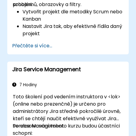
problémů, obrazovky a filtry.
schopni:
Vytvořit projekt dle metodiky Scrum nebo
Kanban
Nastavit Jira tak, aby efektivně řídila daný
projekt
Efektivně spravovat problémy v rámci
Přečtěte si více...
projektu
Vytvořit potřebné obrazovky pro
zpracování jednotlivých typů problémů
Jira Service Management
Sestavit pracovní postupy a tabulky a
pochopit jejich vzájemnou souvislost
Provádět základní i pokročilé vyhledávání
7 Hodiny
a analýzy
Toto školení pod vedením instruktora v <lok>
Tvořit a vyhodnocovat reporty potřebné
(online nebo prezenčně) je určeno pro
pro tým i vedení
administrátory Jira středně pokročilé úrovně,
kteří se chtějí naučit efektivně využívat Jira
Service Management.
Po absolvování tohoto kurzu budou účastníci
schopni: