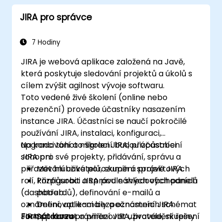
JIRA pro správce
7 Hodiny
JIRA je webová aplikace založená na Javě,
která poskytuje sledování projektů a úkolů s
cílem zvýšit agilnost vývoje softwaru.
Toto vedené živé školení (online nebo
prezenční) provede účastníky nasazením
instance JIRA. Účastníci se naučí pokročilé
používání JIRA, instalaci, konfiguraci,
upgradování a migraci JIRA, přizpůsobení
Na konci tohoto školení budou účastníci
JIRA pro své projekty, přidávání, správu a
schopni:
přiřazování uživatelů, skupin a projektových
Mět hluboké porozumění správě JIRA.
rolí, konfiguraci a správu náhledových panelů
Přizpůsobit JIRA podle svých obchodních
(dashboardů), definování e-mailů a
potřeb.
oznámení, aplikaci bezpečnostních schémat
Definovat e-maily a oznámení JIRA.
JIRA, správu oprávnění JIRA, provádění řešení
Formát kurzu
Spravovat a přiřazovat uživatele, skupiny