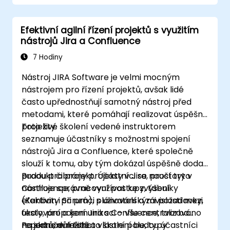
procesem.
Provádět vyhledávání v systému.
Efektivní agilní řízení projektů s využitím
Správit a přizpůsobovat obrazovky a
nástrojů Jira a Confluence
filtry.
7 Hodiny
Nástroj JIRA Software je velmi mocným
nástrojem pro řízení projektů, avšak lidé
často upřednostňují samotný nástroj před
metodami, které pomáhají realizovat úspěšně
projekty.
Toto živé školení vedené instruktorem
seznamuje účastníky s možnostmi spojení
nástrojů Jira a Confluence, které společně
slouží k tomu, aby tým dokázal úspěšně dodat
produkt či projekt. Účastníci se naučí tyto
Budou probrány projekty v Jira, prostory v
nástroje správně využívat ke zvýšení
Confluence, pracovní postupy, tabulky
efektivity při práci s uživatelskými požadavky,
(Kanban i Scrum), plánování a závislosti mezi
testování a komunikaci – vše centralizováno
úkoly, propojení Jira s Confluence, tvorba
na jednom místě.
reportů, důležitá a vlastní pole, typy
Po skončení tohoto školení budou účastníci