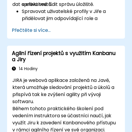
dat a efektivně řídit správu úložiště.
správu testů.
Spravovat uživatelské profily v Jiře a
přidělovat jim odpovídající role a
oprávnění.
Přečtěte si více...
Efektivně importovat data do Jiry podle
osvědčených postupů.
Optimalizovat využití úložiště v Jiře a
Agilní řízení projektů s využitím Kanbanu
zavést strategie pro správu dat.
a Jiry
14 Hodiny
JIRA je webová aplikace založená na Javě,
která umožňuje sledování projektů a úkolů a
přispívá tak ke zvýšení agility při vývoji
softwaru.
Během tohoto praktického školení pod
vedením instruktora se účastníci naučí, jak
využít Jiru k zavedení Kanbanového přístupu
v rámci agilního řízení ve své organizaci.