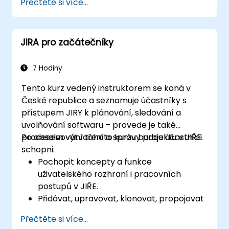
Přečtěte si více...
Porozumět a řídit obchodní procesy,
pracovní postupy a jejich schémata.
Provádět jednoduché i pokročilé
JIRA pro začátečníky
vyhledávání a analýzy.
Generovat a vyhodnocovat reporty.
7 Hodiny
Tento kurz vedený instruktorem se koná v
České republice a seznamuje účastníky s
přístupem JIRY k plánování, sledování a
uvolňování softwaru – provede je také
procesem vytvoření a správy projektu v JIŘE.
Po absolvování tohoto kurzu budou účastníci
schopni:
Pochopit koncepty a funkce
uživatelského rozhraní i pracovních
postupů v JIŘE.
Přidávat, upravovat, klonovat, propojovat
a upřednostňovat úkoly.
Přečtěte si více...
Posouvat úkoly napříč celým pracovním