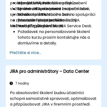
problémů s JIRA, instalaci a přizpůsobení
a projektové role.
Interaktivní přednáška a diskuse.
služby desk JIRA, nastavení znalostní báze,
Spravovat oprávnění a bezpečnostní
Mnoho cvičení a praxe.
správu uživatelů služebního baru a spolupráci
schémata JIRA.
Přímá implementace v živém
na zpracování požadavků na služby.
Provádět řešení problémů s JIRA.
laboratorním prostředí.
Možnosti přizpůsobení kurzu
Nasadit a přizpůsobit JIRA Service Desk.
Požadavek na personalizované školení
tohoto kurzu prosím kontaktujte nás a
domluvíme si detaily.
Přečtěte si více...
JIRA pro administrátory – Data Center
7 Hodiny
Po absolvování školení budou účastníci
schopni samostatně spravovat, optimalizovat
a přizpůsobovat JIRA v firemním prostředí.