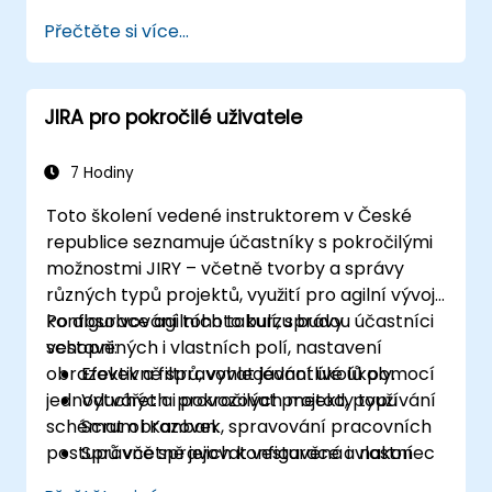
Přečtěte si více...
JIRA pro pokročilé uživatele
7 Hodiny
Toto školení vedené instruktorem v České
republice seznamuje účastníky s pokročilými
možnostmi JIRY – včetně tvorby a správy
různých typů projektů, využití pro agilní vývoj,
konfigurace agilních tabulí, správy
Po absolvování tohoto kurzu budou účastníci
vestavěných i vlastních polí, nastavení
schopni:
obrazovek a filtrů, vyhledávání úkolů pomocí
Efektivně spravovat jednotlivé úkoly.
jednoduchých i pokročilých metod, používání
Vytvářet a provozovat projekty typu
schémat obrazovek, spravování pracovních
Scrum i Kanban.
postupů včetně jejich konfigurace a nakonec
Správně spravovat vestavěná i vlastní
také analýzy dat a generování reportů.
pole.