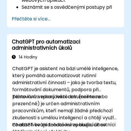
webových aplikací.
Seznámit se s osvědčenými postupy při
práci s ChatGPT a jeho reálným využitím.
Přečtěte si více...
ChatGPT pro automatizaci
administrativních úkolů
14 Hodiny
ChatGPT je asistent na bázi umělé inteligence,
který pomáhá automatizovat rutinní
administrativní činnosti – jako je tvorba textu,
formátování dokumentů, podpora při
plánování a zpracování dokumentace.
Tento kurz vedený lektorem (online nebo
prezenčně) je určen administrativním
pracovníkům, kteří nemají žádné předchozí
zkušenosti s umělou inteligencí a chtějí využít
ChatGPT ke zjednodušení opakujících se
Po absolvování tohoto kurzu budou účastníci