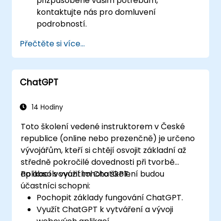
přizpůsobené vašim potřebám,
kontaktujte nás pro domluvení
podrobností.
Přečtěte si více...
ChatGPT
14 Hodiny
Toto školení vedené instruktorem v České
republice (online nebo prezenčně) je určeno
vývojářům, kteří si chtějí osvojit základní až
středně pokročilé dovednosti při tvorbě
aplikací s využitím ChatGPT.
Po absolvování tohoto školení budou
účastníci schopni:
Pochopit základy fungování ChatGPT.
Využít ChatGPT k vytváření a vývoji