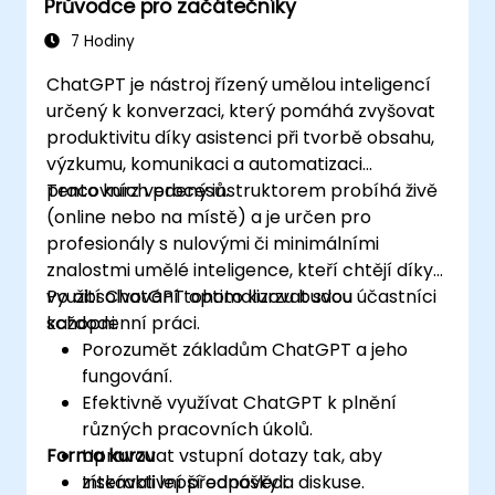
Průvodce pro začátečníky
7 Hodiny
ChatGPT je nástroj řízený umělou inteligencí
určený k konverzaci, který pomáhá zvyšovat
produktivitu díky asistenci při tvorbě obsahu,
výzkumu, komunikaci a automatizaci
pracovních procesů.
Tento kurz vedený instruktorem probíhá živě
(online nebo na místě) a je určen pro
profesionály s nulovými či minimálními
znalostmi umělé inteligence, kteří chtějí díky
využití ChatGPT optimalizovat svou
Po absolvování tohoto kurzu budou účastníci
každodenní práci.
schopni:
Porozumět základům ChatGPT a jeho
fungování.
Efektivně využívat ChatGPT k plnění
různých pracovních úkolů.
Forma kurzu
Upravovat vstupní dotazy tak, aby
získávali lepší odpovědi.
Interaktivní přednášky a diskuse.