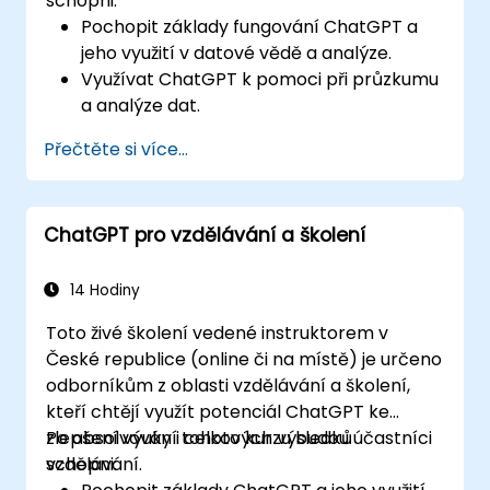
schopni:
Pochopit základy fungování ChatGPT a
jeho využití v datové vědě a analýze.
Využívat ChatGPT k pomoci při průzkumu
a analýze dat.
Využívat ChatGPT k generování postřehů
Přečtěte si více...
a podpoře procesu rozhodování.
Aplikovat osvědčené postupy při
začleňování ChatGPT do datově-
ChatGPT pro vzdělávání a školení
vědeckých pracovních postupů.
14 Hodiny
Toto živé školení vedené instruktorem v
České republice (online či na místě) je určeno
odborníkům z oblasti vzdělávání a školení,
kteří chtějí využít potenciál ChatGPT ke
zlepšení výuky i celkových výsledků
Po absolvování tohoto kurzu budou účastníci
vzdělávání.
schopni: