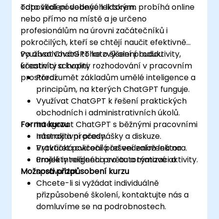
odpovědí podobných lidským.
Toto školení vedené lektorem probíhá online
nebo přímo na místě a je určeno
profesionálům na úrovni začátečníků i
pokročilých, kteří se chtějí naučit efektivně
využívat ChatGPT ke zvýšení produktivity,
Po absolvování tohoto školení budou
kreativity a kvality rozhodování v pracovním
účastníci schopni:
prostředí.
Porozumět základům umělé inteligence a
principům, na kterých ChatGPT funguje.
Využívat ChatGPT k řešení praktických
obchodních i administrativních úkolů.
Forma kurzu
Integovat ChatGPT s běžnými pracovními
nástroji a procesy.
Interaktivní přednášky a diskuze.
Vytvářet pokročilá řešení založená na
Praktická cvičení pod vedením lektora.
umělé inteligenci pro automatizaci a
Projekty reálného světa a týmové aktivity.
Možnosti přizpůsobení kurzu
správu dat.
Chcete-li si vyžádat individuálně
přizpůsobené školení, kontaktujte nás a
domluvíme se na podrobnostech.