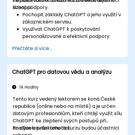
zlepšení zážitku zákazníků a efektivnějšímu
Po absolvování tohoto kurzu budou účastníci
řízení podpory.
schopni:
Pochopit základy ChatGPT a jeho využití v
zákaznickém servisu.
Využívat ChatGPT k poskytování
personalizované a efektivní podpory
zákazníkům.
Přečtěte si více...
Vytvářet automatizované chatboty
využívající ChatGPT k řešení dotazů
zákazníků.
ChatGPT pro datovou vědu a analýzu
Aplikovat osvědčené postupy při využití
ChatGPT v praxi zákaznického servisu.
14 Hodiny
Tento kurz vedený lektorem se koná České
republice (online nebo na místě) a je určen
datovým profesionálům, kteří chtějí využít sílu
ChatGPT ke zlepšení svých postupů při
analýze a průzkumu dat.
Po absolvování tohoto kurzu budou účastníci