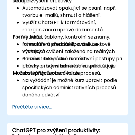
úkolů a zvýšení efektivity.
schopni:
Automatizovat opakující se psaní, např.
tvorbu e-mailů, shrnutí a hlášení.
Využít ChatGPT k formátování,
reorganizaci a úpravě dokumentů.
Forma kurzu
Vytvářet šablony, kontrolní seznamy,
formuláře a standardizované textové
Interaktivní přednášky a diskuze.
výstupy.
Praktická cvičení založená na reálných
Používat bezpečné a efektivní postupy při
administrativních situacích.
práci s citlivými administrativními údaji.
Ukázky práce s konkrétními příklady ze
Možnosti přizpůsobení kurzu
skutečných pracovních procesů.
Na vyžádání je možné kurz upravit podle
specifických administrativních procesů
daného odvětví.
Přečtěte si více...
ChatGPT pro zvýšení produktivity: