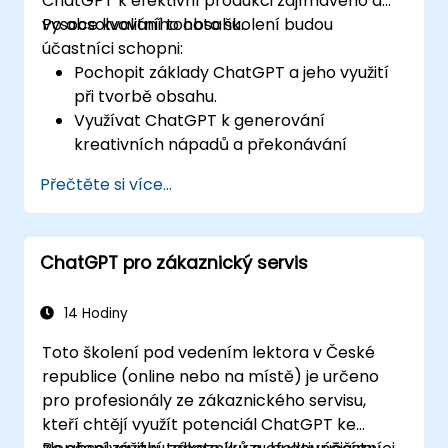
ChatGPT k efektivní produkci zajímavého a
vysoce kvalitního obsahu.
Po absolvování tohoto školení budou
účastníci schopni:
Pochopit základy ChatGPT a jeho využití
při tvorbě obsahu.
Využívat ChatGPT k generování
kreativních nápadů a překonávání
tvůrčího bloku.
Přečtěte si více...
Zlepšovat kvalitu a relevanci obsahu s
pomocí ChatGPT.
Aplikovat osvědčené postupy při
ChatGPT pro zákaznický servis
začlenění ChatGPT do procesů tvorby
obsahu.
14 Hodiny
Toto školení pod vedením lektora v České
republice (online nebo na místě) je určeno
pro profesionály ze zákaznického servisu,
kteří chtějí využít potenciál ChatGPT ke