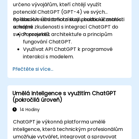
určeno vývojářům, kteří chtějí využít
potenciál ChatGPT (GPT-4) ve svých
aplikacích. Účastníci získají praktické znalosti
Po absolvování tohoto kurzu budou účastníci
a reálné zkušenosti s integrací ChatGPT do
schopni:
svých projektů.
Porozumět architektuře a principům
fungování ChatGPT.
Využívat API ChatGPT k programové
interakci s modelem.
Vyvíjet konverzační agenty a chatboty
Přečtěte si více...
pomocí ChatGPT.
Objevovat nové funkce a možnosti
nabízené GPT-4 pro vylepšení svých
Umělá inteligence s využitím ChatGPT
aplikací.
(pokročilá úroveň)
Přizpůsobovat a doladit ChatGPT na
konkrétní účely použití.
14 Hodiny
ChatGPT je výkonná platforma umělé
inteligence, která technickým profesionálům
umožňuje vytvářet, integrovat a spravovat