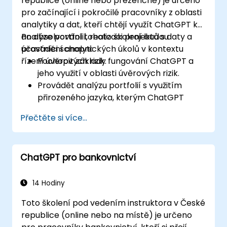
republice (online nebo prezenčně) je určeno
pro začínající i pokročilé pracovníky z oblasti
analytiky a dat, kteří chtějí využít ChatGPT k
analýze portfolií, realizaci projektů s daty a
Po absolvování tohoto školení budou
provádění analytických úkolů v kontextu
účastníci schopni:
řízení úvěrových rizik.
Pochopit základy fungování ChatGPT a
jeho využití v oblasti úvěrových rizik.
Provádět analýzu portfolií s využitím
přirozeného jazyka, kterým ChatGPT
komunikuje.
Přečtěte si více...
Realizovat projekty z oblasti dat a
analytiky s pomocí ChatGPT.
Zefektivnit rozhodovací procesy v rámci
ChatGPT pro bankovnictví
řízení úvěrových rizik díky využití
ChatGPT.
Identifikovat osvědčené postupy pro
14 Hodiny
začlenění ChatGPT do strategií řízení
Toto školení pod vedením instruktora v České
rizik.
republice (online nebo na místě) je určeno