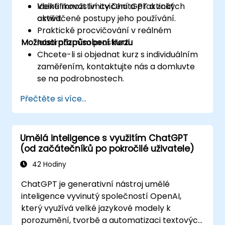
Identifikovat limity ChatGPT a znát
Velké množství cvičení a praktických
osvědčené postupy jeho používání.
aktivit.
Praktické procvičování v reálném
Možnosti přizpůsobení kurzu
laboratorním prostředí.
Chcete-li si objednat kurz s individuálním
zaměřením, kontaktujte nás a domluvte
se na podrobnostech.
Přečtěte si více...
Umělá inteligence s využitím ChatGPT
(od začátečníků po pokročilé uživatele)
42 Hodiny
ChatGPT je generativní nástroj umělé
inteligence vyvinutý společností OpenAI,
který využívá velké jazykové modely k
porozumění, tvorbě a automatizaci textových