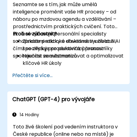
Seznamte se s tím, jak může umělá
inteligence proměnit vaše HR procesy – od
náboru po mzdovou agendu a vzdělávání –
prostřednictvím praktických cvičení. Toto
školení vybavuje personální specialisty
Proč se zúčastnit?
schopnostmi eticky a efektivně využívat AI,
Získáte praktické dovednosti v oblasti AI
čímž se zvyšuje produktivita, přesnost i
specificky pro personální pracovníky
spokojenost zaměstnanců.
Naučíte se automatizovat a optimalizovat
klíčové HR úkoly
Porozumíte etickému využití AI a řízení s
Přečtěte si více...
ní spojených rizik
Připravíte si svůj personální tým na
budoucnost
ChatGPT (GPT-4) pro vývojáře
14 Hodiny
Toto živé školení pod vedením instruktora v
České republice (online nebo na místě) je