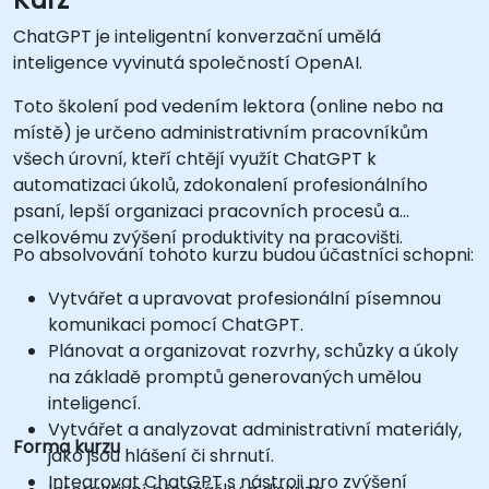
ChatGPT je inteligentní konverzační umělá
inteligence vyvinutá společností OpenAI.
Toto školení pod vedením lektora (online nebo na
místě) je určeno administrativním pracovníkům
všech úrovní, kteří chtějí využít ChatGPT k
automatizaci úkolů, zdokonalení profesionálního
psaní, lepší organizaci pracovních procesů a
celkovému zvýšení produktivity na pracovišti.
Po absolvování tohoto kurzu budou účastníci schopni:
Vytvářet a upravovat profesionální písemnou
komunikaci pomocí ChatGPT.
Plánovat a organizovat rozvrhy, schůzky a úkoly
na základě promptů generovaných umělou
inteligencí.
Vytvářet a analyzovat administrativní materiály,
Forma kurzu
jako jsou hlášení či shrnutí.
Integrovat ChatGPT s nástroji pro zvýšení