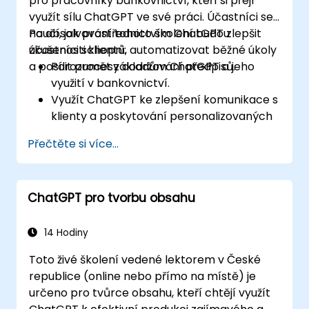
pro pracovníky bankovnictví, kteří si přejí
využít sílu ChatGPT ve své práci. Účastníci se
naučí, jak prostřednictvím ChatGPT zlepšit
Po absolvování tohoto školení budou
zkušenosti klientů, automatizovat běžné úkoly
účastníci schopni:
a posílit procesy dodržování předpisů.
Porozumět základům ChatGPT a jeho
využití v bankovnictví.
Využít ChatGPT ke zlepšení komunikace s
klienty a poskytování personalizovaných
finančních rad.
Přečtěte si více...
Automatizovat běžné bankovní úkoly
pomocí ChatGPT.
Implementovat ChatGPT do procesů
ChatGPT pro tvorbu obsahu
dodržování předpisů a řízení rizik v
bankovnictví.
14 Hodiny
Toto živé školení vedené lektorem v České
republice (online nebo přímo na místě) je
určeno pro tvůrce obsahu, kteří chtějí využít