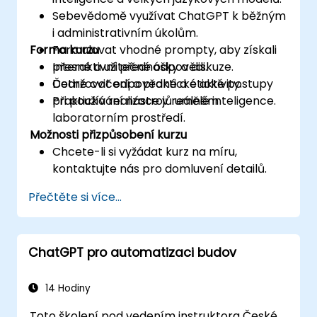
Sebevědomě využívat ChatGPT k běžným
i administrativním úkolům.
Forma kurzu
Formulovat vhodné prompty, aby získali
přesné a užitečné odpovědi.
Interaktivní přednášky a diskuze.
Dodržovat odpovědné a etické postupy
Četné cvičení a praktické aktivity.
při používání nástrojů umělé inteligence.
Praktická realizace v reálném
laboratorním prostředí.
Možnosti přizpůsobení kurzu
Chcete-li si vyžádat kurz na míru,
kontaktujte nás pro domluvení detailů.
Přečtěte si více...
ChatGPT pro automatizaci budov
14 Hodiny
Toto školení pod vedením instruktora České