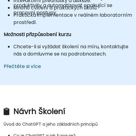
Interaktivní přednášky a diskuze.
produktivity a automatizovat opakující se
Mnoho cvičení a praktických úkolů.
pracovní postupy.
Praktická implementace v reálném laboratorním
prostředí.
Možnosti přizpůsobení kurzu
Chcete-li si vyžádat školení na míru, kontaktujte
nás a domluvme se na podrobnostech.
Přečtěte si více
Návrh Školení
Úvod do ChatGPT a jeho základních principů
Co je ChatGPT a jak funguje?