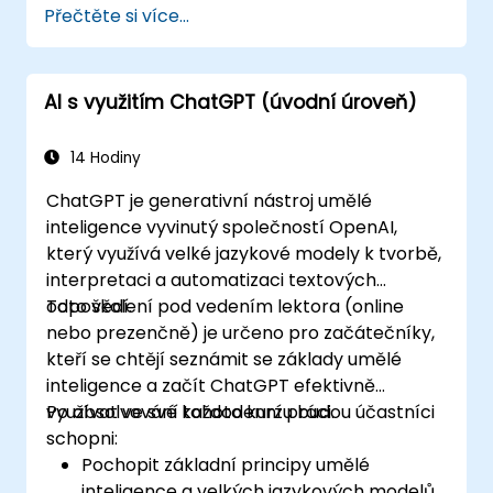
Přečtěte si více...
AI s využitím ChatGPT (úvodní úroveň)
14 Hodiny
ChatGPT je generativní nástroj umělé
inteligence vyvinutý společností OpenAI,
který využívá velké jazykové modely k tvorbě,
interpretaci a automatizaci textových
odpovědí.
Toto školení pod vedením lektora (online
nebo prezenčně) je určeno pro začátečníky,
kteří se chtějí seznámit se základy umělé
inteligence a začít ChatGPT efektivně
využívat ve své každodenní práci.
Po absolvování tohoto kurzu budou účastníci
schopni:
Pochopit základní principy umělé
inteligence a velkých jazykových modelů.