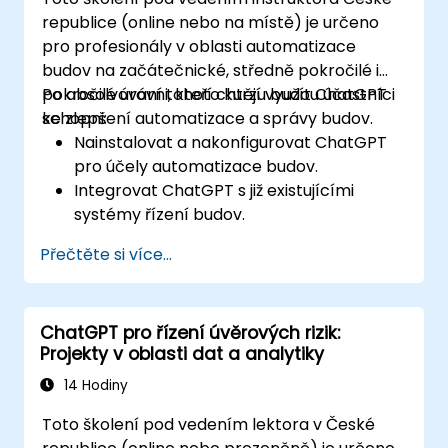
republice (online nebo na místě) je určeno
pro profesionály v oblasti automatizace
budov na začátečnické, středně pokročilé i
pokročilé úrovni, kteří chtějí využít ChatGPT
Po absolvování tohoto kurzu budou účastníci
ke zlepšení automatizace a správy budov.
schopni:
Nainstalovat a nakonfigurovat ChatGPT
pro účely automatizace budov.
Integrovat ChatGPT s již existujícími
systémy řízení budov.
Automatizovat ovládání osvětlení,
Přečtěte si více...
vytápění, ventilace a požární bezpečnosti
pomocí ChatGPT.
Vypracovávat a implementovat vlastní
ChatGPT pro řízení úvěrových rizik:
automatizační skripty.
Projekty v oblasti dat a analytiky
Sledovat a spravovat systémy budov s
využitím analýz založených na umělé
14 Hodiny
inteligenci.
Toto školení pod vedením lektora v České