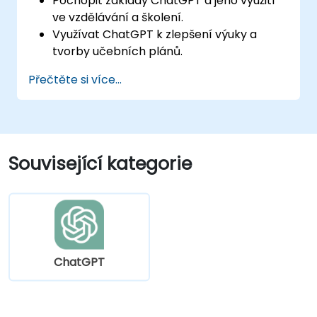
Pochopit základy ChatGPT a jeho využití
ve vzdělávání a školení.
Využívat ChatGPT k zlepšení výuky a
tvorby učebních plánů.
Vytvářet individuálně přizpůsobené
Přečtěte si více...
učební prostředí s pomocí ChatGPT.
Automatizovat administrativní činnosti
pomocí ChatGPT.
Vytvářet vlastní modely ChatGPT určené
konkrétním vzdělávacím a školícím
Související kategorie
potřebám.
ChatGPT