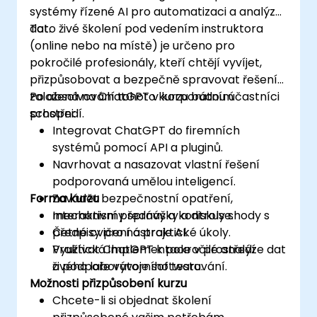
systémy řízené AI pro automatizaci a analýzu
dat.
Toto živé školení pod vedením instruktora
(online nebo na místě) je určeno pro
pokročilé profesionály, kteří chtějí vyvíjet,
přizpůsobovat a bezpečně spravovat řešení
založená na ChatGPT v korporátním
Po absolvování tohoto kurzu budou účastníci
prostředí.
schopni:
Integrovat ChatGPT do firemních
systémů pomocí API a pluginů.
Navrhovat a nasazovat vlastní řešení
podporovaná umělou inteligencí.
Forma kurzu
Zavádět bezpečnostní opatření,
mechanismy správy a kontroly shody s
Interaktivní přednášky a diskuse.
předpisy pro nástroje AI.
Četné cvičení a praktické úkoly.
Využívat ChatGPT k pokročilé analýze dat
Praktická implementace v prostředí
a podpoře vývoje softwaru.
živého laboratorního testování.
Možnosti přizpůsobení kurzu
Chcete-li si objednat školení