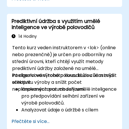
Trénovat a vyhodnocovat vlastní modely
pomocí nástroje AutoML.
Spouštět a integrovat chatboto do
Prediktivní údržba s využitím umělé
různých platforem a komunikačních
inteligence ve výrobě polovodičů
kanálů.
Průběžně sledovat a optimalizovat výkon
14 Hodiny
chatbotů.
Tento kurz veden instruktorem v <lok> (online
nebo prezenčně) je určen pro odborníky na
střední úrovni, kteří chtějí využít metody
prediktivní údržby založené na umělé
inteligenci ve výrobě polovodičů s cílem zvýšit
Po absolvování tohoto kurzu budou účastníci
efektivitu výroby a snížit počet
schopni:
neplánovaných poruch zařízení.
Implementovat modely umělé inteligence
pro předpovídání selhání zařízení ve
výrobě polovodičů.
Analyzovat údaje o údržbě s cílem
identifikovat vzorce a trendy, které
Přečtěte si více...
mohou signalizovat možné problémy.