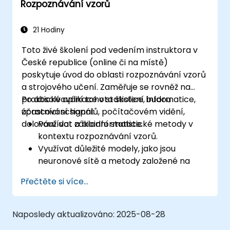
Rozpoznávání vzorů
21 Hodiny
Toto živé školení pod vedením instruktora v
České republice (online či na místě)
poskytuje úvod do oblasti rozpoznávání vzorů
a strojového učení. Zaměřuje se rovněž na
praktické aplikace v statistice, informatice,
Po absolvování tohoto školení budou
zpracování signálů, počítačovém vidění,
účastníci schopni:
dolování dat a bioinformatice.
Používat základní statistické metody v
kontextu rozpoznávání vzorů.
Využívat důležité modely, jako jsou
neuronové sítě a metody založené na
jádrech k analýze dat.
Přečtěte si více...
Aplikovat pokročilé techniky při řešení
složitých úloh.
Zvyšovat přesnost predikcí kombinací
Naposledy aktualizováno:
2025-08-28
různých modelů.