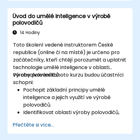
Začlenit prediktivní údržbu založenou na
umělé inteligenci do stávajících
Úvod do umělé inteligence v výrobě
výrobních procesů.
polovodičů
Snižovat prostojy a náklady na údržbu
díky proaktivnímu řízení zařízení.
14 Hodiny
Toto školení vedené instruktorem České
republice (online či na místě) je určeno pro
začátečníky, kteří chtějí porozumět a uplatnit
technologie umělé inteligence v oblasti
výroby polovodičů.
Po absolvování tohoto kurzu budou účastníci
schopni:
Pochopit základní principy umělé
inteligence a jejich využití ve výrobě
polovodičů.
Identifikovat oblasti výroby polovodičů,
kde lze umělou inteligenci efektivně
Přečtěte si více...
využít.
Využívat nástroje a techniky umělé