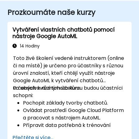
Prozkoumáte naše kurzy
Vytváření vlastních chatbotů pomocí
nástroje Google AutoML
14 Hodiny
Toto živé školení vedené instruktorem (online
či na místě) je určeno pro účastníky s různou
úrovní znalostí, kteří chtějí využít nástroje
Google AutoML k vytváření chatbotů
určených k různým účelům.
Po absolvování tohoto kurzu budou účastníci
schopni:
Pochopit základy tvorby chatbotů.
Ovládat prostředí Google Cloud Platform
a pracovat s nástrojem AutoML.
Přípravit data potřebná k trénování
modelů chatbotů.
Přečtěte si více...