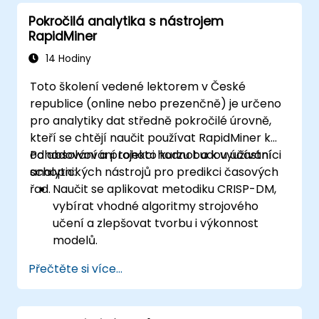
inteligence ke zvýšení efektivity výroby a
Pokročilá analytika s nástrojem
kontrole kvality.
RapidMiner
Implementovat jednoduché modely
umělé inteligence pro optimalizaci
14 Hodiny
výrobních procesů.
Toto školení vedené lektorem v České
republice (online nebo prezenčně) je určeno
pro analytiky dat středně pokročilé úrovně,
kteří se chtějí naučit používat RapidMiner k
odhadování a projekci hodnot a k využívání
Po absolvování tohoto kurzu budou účastníci
analytických nástrojů pro predikci časových
schopni:
řad.
Naučit se aplikovat metodiku CRISP-DM,
vybírat vhodné algoritmy strojového
učení a zlepšovat tvorbu i výkonnost
modelů.
Využívat RapidMiner k odhadování a
Přečtěte si více...
projekci hodnot a k aplikaci analytických
nástrojů pro předpovídání časových řad.