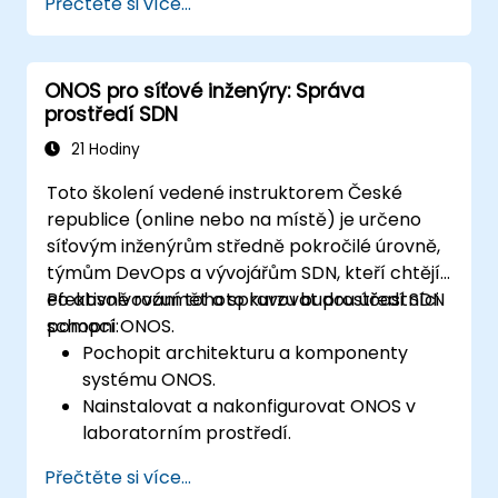
Přečtěte si více...
Vytvářet, testovat a nasazovat aplikace
sloužící ke správě sítí typu SDN na
platformě ONOS.
ONOS pro síťové inženýry: Správa
Integrovat aplikace založené na ONOS s
prostředí SDN
externími systémy a rozhraními API.
Ledovat chyby a optimalizovat tyto
21 Hodiny
aplikace tak, aby splňovaly požadavky na
Toto školení vedené instruktorem České
výkon a škálovatelnost.
republice (online nebo na místě) je určeno
síťovým inženýrům středně pokročilé úrovně,
týmům DevOps a vývojářům SDN, kteří chtějí
efektivně rozumět a spravovat prostředí SDN
Po absolvování tohoto kurzu budou účastníci
pomocí ONOS.
schopni:
Pochopit architekturu a komponenty
systému ONOS.
Nainstalovat a nakonfigurovat ONOS v
laboratorním prostředí.
Prozkoumat možnosti ONOS při správě
Přečtěte si více...
prostředí SDN.