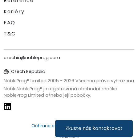
Reference
Kariéry
FAQ
T&C
czechia@nobleprog.com
Czech Republic
NobleProg® Limited 2005 -
2026
Všechna práva vyhrazena
NobleNobleProg® je registrovaná obchodní značka
NobleProg Limited a/nebo její pobočky.
Ochrana osobních údajů a cookies
Zkuste nás kontaktovat
Staff login