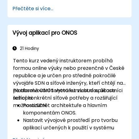
využitím osvědčených postupů.
Přečtěte si více...
Konfigurovat clusterování, redundanci a
odolnost systému ONOS proti poruchám.
Monitorovat, diagnostikovat a
Vývoj aplikací pro ONOS
optimalizovat nasazení ONOS s ohledem
na škálovatelnost a výkonnost.
Integrovat ONOS s již existující síťovou
21 Hodiny
infrastrukturou a nástroji.
Tento kurz vedený instruktorem probíhá
Naplánovat a realizovat úspěšný proces
formou online výuky nebo prezenčně v České
aktualizace systému ONOS.
republice a je určen pro středně pokročilé
vývojáře SDN a síťové inženýry, kteří chtějí na
platformě ONOS vytvářet vlastní aplikace
Po absolvování tohoto kurzu budou účastníci
řešící konkrétní síťové potřeby a rozšiřující
schopni:
možnosti SDN.
Porozumět architektuře a hlavním
komponentám ONOS.
Nastavit vývojové prostředí pro tvorbu
aplikací určených k použití v systému
ONOS.