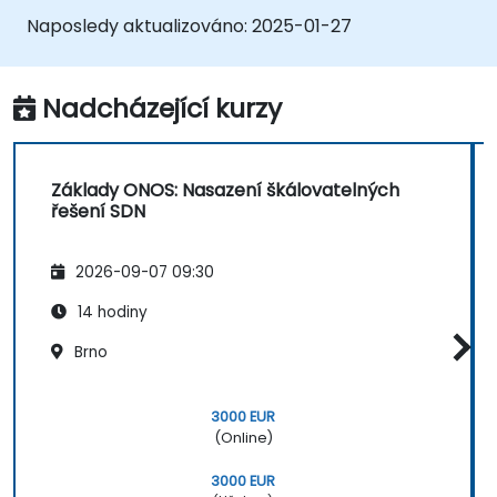
ONOS.
Naposledy aktualizováno:
2025-01-27
Prozkoumat funkce ONOS určené k
správě a škálování síťové infrastruktury.
Nadcházející kurzy
Základy ONOS: Nasazení škálovatelných
řešení SDN
2026-09-07 09:30
14 hodiny
Brno
3000 EUR
(Online)
3000 EUR