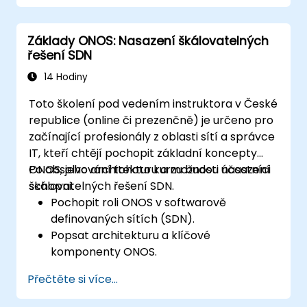
Instalovat, spravovat a řešit problémy v
sítích SDN pomocí ONOS.
Základy ONOS: Nasazení škálovatelných
řešení SDN
14 Hodiny
Toto školení pod vedením instruktora v České
republice (online či prezenčně) je určeno pro
začínající profesionály z oblasti sítí a správce
IT, kteří chtějí pochopit základní koncepty
ONOS, jeho architekturu a možnosti nasazení
Po absolvování tohoto kurzu budou účastníci
škálovatelných řešení SDN.
schopni:
Pochopit roli ONOS v softwarově
definovaných sítích (SDN).
Popsat architekturu a klíčové
komponenty ONOS.
Nainstalovat a nakonfigurovat ONOS na
Přečtěte si více...
systému založeném na Linuxu.
Nastavit jednoduchou síť SDN s využitím