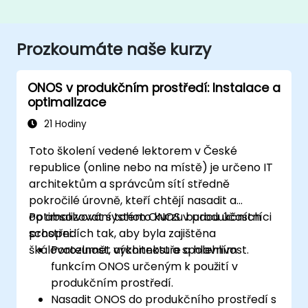
Prozkoumáte naše kurzy
ONOS v produkčním prostředí: Instalace a
optimalizace
21 Hodiny
Toto školení vedené lektorem v České
republice (online nebo na místě) je určeno IT
architektům a správcům sítí středně
pokročilé úrovně, kteří chtějí nasadit a
optimalizovat systém ONOS v produkčních
Po absolvování tohoto kurzu budou účastníci
prostředích tak, aby byla zajištěna
schopni:
škálovatelnost, výkonnost a spolehlivost.
Porozumět architektuře a hlavním
funkcím ONOS určeným k použití v
produkčním prostředí.
Nasadit ONOS do produkčního prostředí s