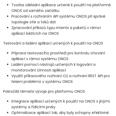
Tvorba základní aplikace určené k použití na platformě
ONOS od samého začátku
Pracování s rozhraním API systému ONOS při správě
topologie sítě a toků dat
Zpracování příkazů typu intents a paketů v rámci
aplikací běžících na ONOS
Testování a ladění aplikací určených k použití na ONOS
Příprava testovacího prostředí pro kontrolu chování
aplikací v rámci systému ONOS
Ladění pomocí nástrojů určených k logování a
monitorování činnosti aplikací
Využití příkazového rozhraní CLI a rozhraní REST API pro
řešení problémů v systému ONOS
Pokročilá témata vývoje pro platformu ONOS
Integrace aplikací určených k použití na ONOS s jinými
systémy a řídicími prvky
Optimalizace aplikací tak, aby byly schopny efektivně