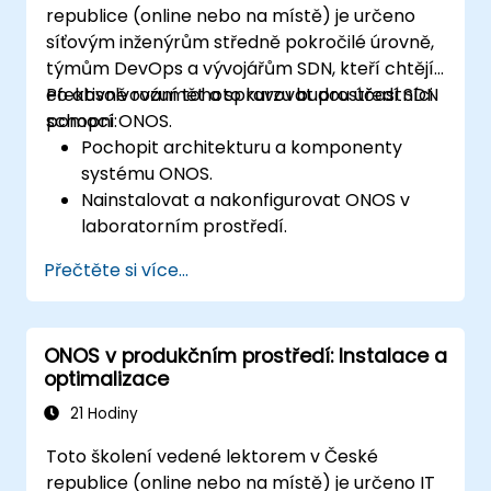
republice (online nebo na místě) je určeno
síťovým inženýrům středně pokročilé úrovně,
týmům DevOps a vývojářům SDN, kteří chtějí
efektivně rozumět a spravovat prostředí SDN
Po absolvování tohoto kurzu budou účastníci
pomocí ONOS.
schopni:
Pochopit architekturu a komponenty
systému ONOS.
Nainstalovat a nakonfigurovat ONOS v
laboratorním prostředí.
Prozkoumat možnosti ONOS při správě
Přečtěte si více...
prostředí SDN.
Instalovat, spravovat a řešit problémy v
sítích SDN pomocí ONOS.
ONOS v produkčním prostředí: Instalace a
optimalizace
21 Hodiny
Toto školení vedené lektorem v České
republice (online nebo na místě) je určeno IT