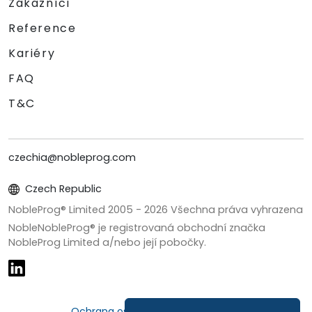
Zákazníci
Reference
Kariéry
FAQ
T&C
czechia@nobleprog.com
Czech Republic
NobleProg® Limited 2005 -
2026
Všechna práva vyhrazena
NobleNobleProg® je registrovaná obchodní značka
NobleProg Limited a/nebo její pobočky.
Ochrana osobních údajů a cookies