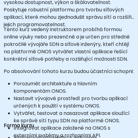
vysokou dostupnost, výkon a škálovatelnost.
Poskytuje robustní platformu pro tvorbu síťových
aplikací, které mohou zjednodušit správu sítí a rozšířit
jejich programovatelnost.
Tento kurz vedený instruktorem probíhá formou
online výuky nebo prezenčně a je určen pro středně
pokročilé vývojáře SDN a síťové inženýry, kteří chtějí
na platformě ONOS vytvářet vlastní aplikace řešící
konkrétní síťové potřeby a rozšiřující možnosti SDN.
Po absolvování tohoto kurzu budou účastníci schopni:
Porozumět architektuře a hlavním
komponentám ONOS.
Nastavit vývojové prostředí pro tvorbu aplikací
určených k použití v systému ONOS.
Vytvářet, testovat a nasazovat aplikace sloužící
ke správě sítí typu SDN na platformě ONOS.
Forma kurzu
Integrovat aplikace založené na ONOS s
externími systémy a rozhraními API.
Interaktivní přednášky s diskuzemi.