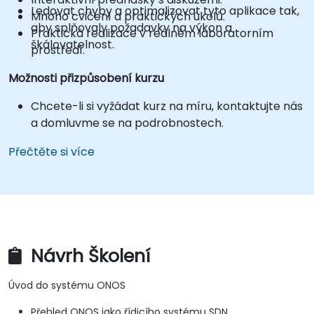
Ledovat chyby a optimalizovat tyto aplikace tak,
Mnoho cvičení a praktických úkolů.
aby splňovaly požadavky na výkon a
Praktická realizace v reálném laboratorním
škálovatelnost.
prostředí.
Možnosti přizpůsobení kurzu
Chcete-li si vyžádat kurz na míru, kontaktujte nás
a domluvme se na podrobnostech.
Přečtěte si více
Návrh Školení
Úvod do systému ONOS
Přehled ONOS jako řídicího systému SDN