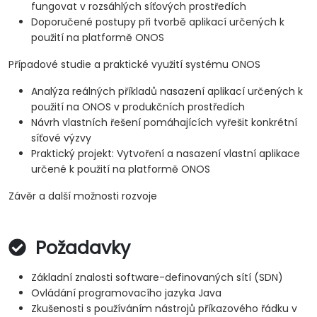
fungovat v rozsáhlých síťových prostředích
Doporučené postupy při tvorbě aplikací určených k
použití na platformě ONOS
Případové studie a praktické využití systému ONOS
Analýza reálných příkladů nasazení aplikací určených k
použití na ONOS v produkčních prostředích
Návrh vlastních řešení pomáhajících vyřešit konkrétní
síťové výzvy
Praktický projekt: Vytvoření a nasazení vlastní aplikace
určené k použití na platformě ONOS
Závěr a další možnosti rozvoje
Požadavky
Základní znalosti software-definovaných sítí (SDN)
Ovládání programovacího jazyka Java
Zkušenosti s používáním nástrojů příkazového řádku v