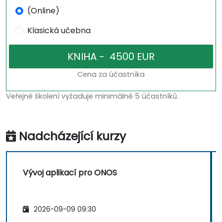
(Online)
Klasická učebna
Cena za účastníka
Veřejné školení vyžaduje minimálně 5 účastníků.
Nadcházející kurzy
Vývoj aplikací pro ONOS
2026-09-09 09:30