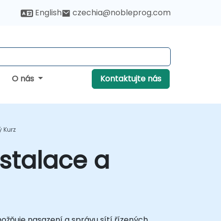
English
czechia@nobleprog.com
O nás
Kontaktujte nás
ý Kurz
stalace a
žňuje nasazení a správu sítí řízených