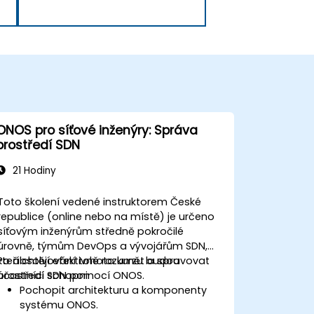
ONOS pro síťové inženýry: Správa
prostředí SDN
21 Hodiny
Toto školení vedené instruktorem České
republice (online nebo na místě) je určeno
síťovým inženýrům středně pokročilé
úrovně, týmům DevOps a vývojářům SDN,
kteří chtějí efektivně rozumět a spravovat
Po absolvování tohoto kurzu budou
prostředí SDN pomocí ONOS.
účastníci schopni:
Pochopit architekturu a komponenty
systému ONOS.