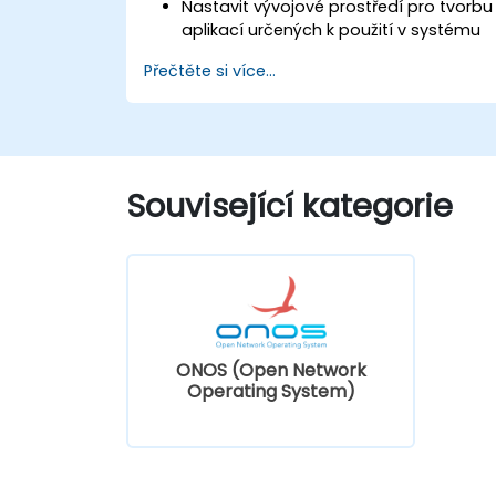
Nastavit vývojové prostředí pro tvorbu
aplikací určených k použití v systému
ONOS.
Přečtěte si více...
Vytvářet, testovat a nasazovat
aplikace sloužící ke správě sítí typu
SDN na platformě ONOS.
Integrovat aplikace založené na ONOS
s externími systémy a rozhraními API.
Ledovat chyby a optimalizovat tyto
Související kategorie
aplikace tak, aby splňovaly požadavky
na výkon a škálovatelnost.
ONOS (Open Network
Operating System)