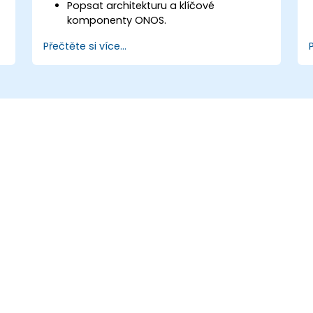
Popsat architekturu a klíčové
komponenty ONOS.
Nainstalovat a nakonfigurovat ONOS
Přečtěte si více...
na systému založeném na Linuxu.
Nastavit jednoduchou síť SDN s
využitím ONOS.
Prozkoumat funkce ONOS určené k
správě a škálování síťové
infrastruktury.