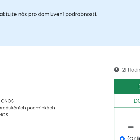
ntaktujte nás pro domluvení podrobností.
21 Hodi
D
u ONOS
v produkčních podmínkách
ONOS
(Onli