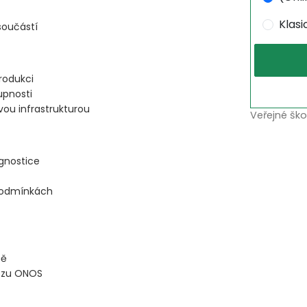
Klas
součástí
rodukci
upnosti
ovou infrastrukturou
Veřejné ško
agnostice
podmínkách
tě
vozu ONOS