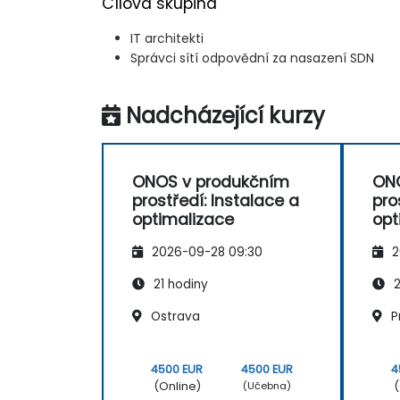
Cílová skupina
IT architekti
Správci sítí odpovědní za nasazení SDN
Nadcházející kurzy
ONOS v produkčním
ON
prostředí: Instalace a
pro
optimalizace
opt
2026-09-28 09:30
2
21 hodiny
2
Ostrava
P
4500 EUR
4500 EUR
4
(Online)
(
(Učebna)