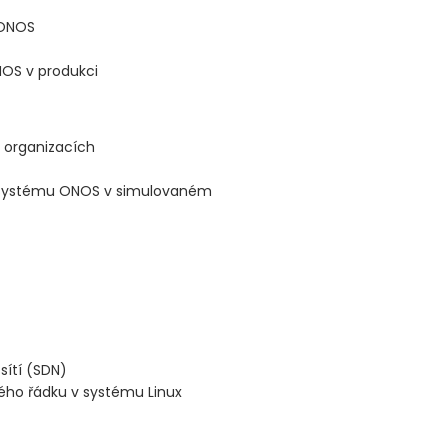
 ONOS
OS v produkci
 organizacích
ce systému ONOS v simulovaném
sítí (SDN)
vého řádku v systému Linux