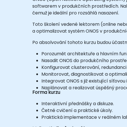
softwarem v produkčních prostředích. Nabí
čemuž je ideální pro rozsáhlá nasazení.
Toto školení vedené lektorem (online nebo 
a optimalizovat systém ONOS v produkčních
Po absolvování tohoto kurzu budou účastní
Porozumět architektuře a hlavním fun
Nasadit ONOS do produkčního prostře
Konfigurovat clusterování, redundanc
Monitorovat, diagnostikovat a optima
Integrovat ONOS s již existující síťovou 
Naplánovat a realizovat úspěšný proc
Forma kurzu
Interaktivní přednášky a diskuze.
Četné cvičení a praktické úkoly.
Praktická implementace v reálném la