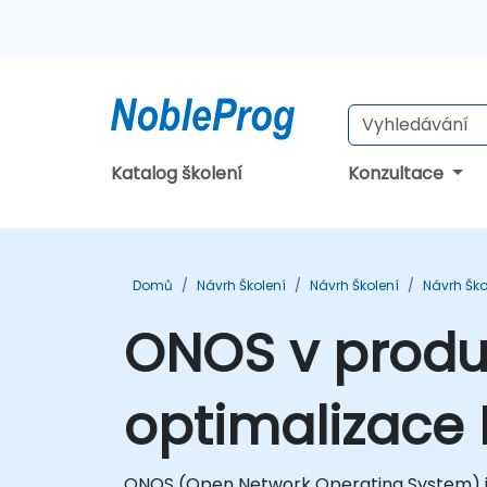
Katalog školení
Konzultace
Domů
Návrh Školení
Návrh Školení
Návrh Ško
ONOS v produk
optimalizace 
ONOS (Open Network Operating System) je 