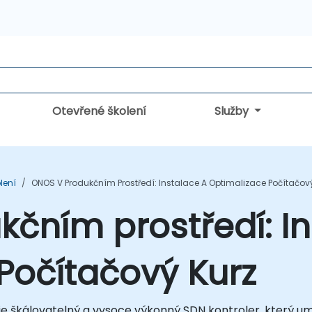
Otevřené školení
Služby
lení
ONOS V Produkčním Prostředí: Instalace A Optimalizace Počítačov
čním prostředí: In
Počítačový Kurz
škálovatelný a vysoce výkonný SDN kontroler, který umo