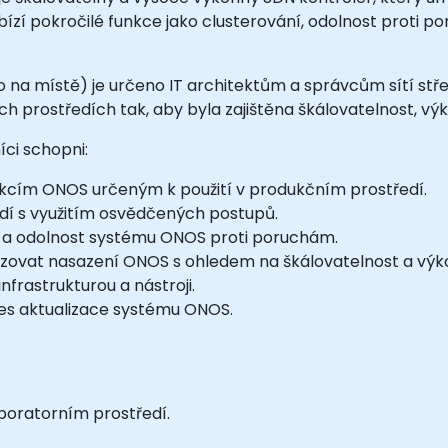
zí pokročilé funkce jako clusterování, odolnost proti po
na místě) je určeno IT architektům a správcům sítí střed
 prostředích tak, aby byla zajištěna škálovatelnost, výk
ci schopni:
kcím ONOS určeným k použití v produkčním prostředí.
dí s využitím osvědčených postupů.
i a odolnost systému ONOS proti poruchám.
lizovat nasazení ONOS s ohledem na škálovatelnost a výk
infrastrukturou a nástroji.
es aktualizace systému ONOS.
boratorním prostředí.