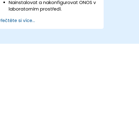
Nainstalovat a nakonfigurovat ONOS v
laboratorním prostředí.
Prozkoumat možnosti ONOS při správě
Přečtěte si více...
prostředí SDN.
Instalovat, spravovat a řešit problémy
v sítích SDN pomocí ONOS.