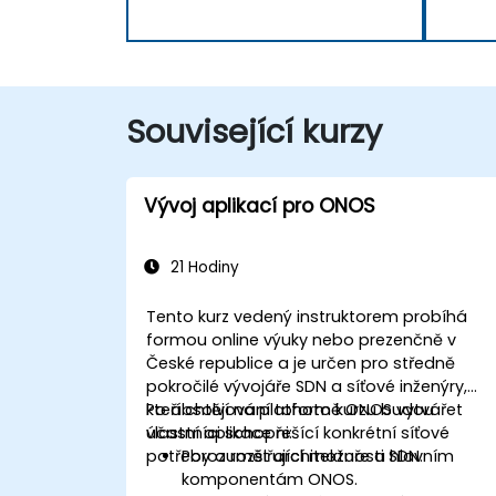
Související kurzy
Vývoj aplikací pro ONOS
21 Hodiny
Tento kurz vedený instruktorem probíhá
formou online výuky nebo prezenčně v
České republice a je určen pro středně
pokročilé vývojáře SDN a síťové inženýry,
kteří chtějí na platformě ONOS vytvářet
Po absolvování tohoto kurzu budou
vlastní aplikace řešící konkrétní síťové
účastníci schopni:
potřeby a rozšiřující možnosti SDN.
Porozumět architektuře a hlavním
komponentám ONOS.