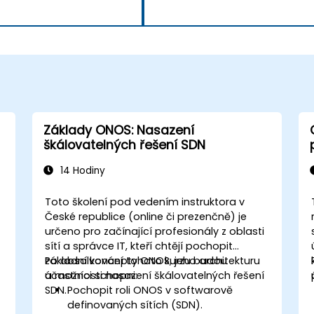
Základy ONOS: Nasazení
škálovatelných řešení SDN
14 Hodiny
Toto školení pod vedením instruktora v
České republice (online či prezenčně) je
určeno pro začínající profesionály z oblasti
sítí a správce IT, kteří chtějí pochopit
základní koncepty ONOS, jeho architekturu
Po absolvování tohoto kurzu budou
a možnosti nasazení škálovatelných řešení
účastníci schopni:
SDN.
Pochopit roli ONOS v softwarově
definovaných sítích (SDN).