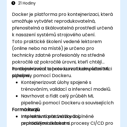
21 Hodiny
Docker je platforma pro kontejnerizaci, která
umožňuje vytvářet reprodukovatelná,
přenositelná a škálovatelná prostředí určená
k nasazení systémů strojového učení.
Toto praktické školení vedené lektorem
(online nebo na místě) je určeno pro
technicky zdatné profesionály na středně
pokročilé až pokročilé úrovni, kteří chtějí
kontejnerizovat a provozovat kompletní ML
Po absolvování tohoto kurzu budou účastníci
pipeliney pomocí Dockeru.
schopni:
Kontejnerizovat úlohy spojené s
trénováním, validací a inferencí modelů.
Navrhovat a řídit celý průběh ML
pipelineů pomocí Dockeru a souvisejících
Forma kurzu
nástrojů.
Implementovat verzování,
Interaktivní přednášky doplněné
reprodukovatelnost a procesy CI/CD pro
praktickými ukázkami.