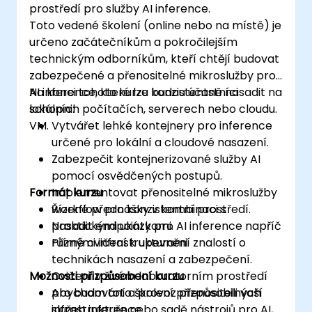
prostředí pro služby AI inference.
Toto vedené školení (online nebo na místě) je
určeno začátečníkům a pokročilejším
technickým odborníkům, kteří chtějí budovat
zabezpečené a přenositelné mikroslužby pro
AI inference, které lze konzistentně nasadit na
Na konci tohoto kurzu budou účastníci
lokálních počítačích, serverech nebo cloudu.
schopni:
VM.
Vytvářet lehké kontejnery pro inference
určené pro lokální a cloudové nasazení.
Zabezpečit kontejnerizované služby AI
pomocí osvědčených postupů.
Formát kurzu
Implementovat přenositelné mikroslužby
workflow pro konzistentní prostředí.
Řízené přednášky v kombinaci s
Nasadit endpointy pro AI inference napříč
praktickými ukázkami.
různými infrastrukturami.
Přímé cvičení k upevnění znalostí o
technikách nasazení a zabezpečení.
Možnosti přizpůsobení kurzu
Cvičení v živém laboratorním prostředí
pro budování a provoz přenositelných
Abychom toto školení přizpůsobili vaší
služeb inference.
infrastruktuře nebo sadě nástrojů pro AI,