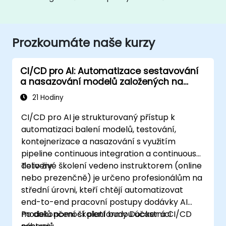
Prozkoumáte naše kurzy
CI/CD pro AI: Automatizace sestavování
a nasazování modelů založených na
Dockeru
21 Hodiny
CI/CD pro AI je strukturovaný přístup k
automatizaci balení modelů, testování,
kontejnerizace a nasazování s využitím
pipeline continuous integration a continuous
delivery.
Toto živé školení vedeno instruktorem (online
nebo prezenčně) je určeno profesionálům na
střední úrovni, kteří chtějí automatizovat
end-to-end pracovní postupy dodávky AI
modelů pomocí platformy Docker a CI/CD
Po dokončení školení budou účastníci