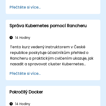
zde: https://training.linuxfoundation.org/certifi
Přečtěte si více...
kubernetes-application-developer-
ckad/
Správa Kubernetes pomocí Rancheru
14 Hodiny
Tento kurz vedený instruktorem v České
republice poskytuje účastníkům přehled o
Rancheru a praktickým cvičením ukazuje, jak
nasadit a spravovat cluster Kubernetes
pomocí tohoto nástroje.
Přečtěte si více...
Pokročilý Docker
14 Hodiny