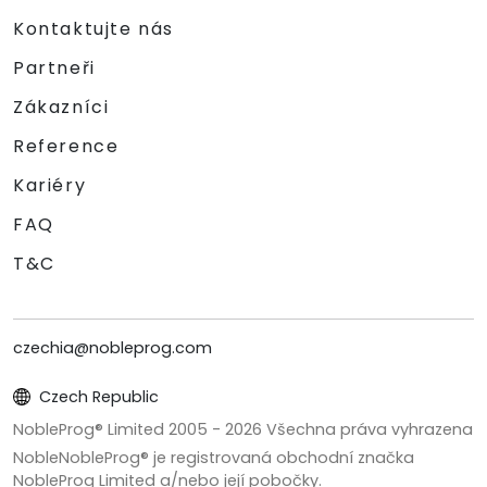
Kontaktujte nás
Partneři
Zákazníci
Reference
Kariéry
FAQ
T&C
czechia@nobleprog.com
Czech Republic
NobleProg® Limited 2005 -
2026
Všechna práva vyhrazena
NobleNobleProg® je registrovaná obchodní značka
NobleProg Limited a/nebo její pobočky.