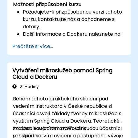
Možnosti přizpůsobení kurzu
Požadujete-li přizpůsobenou verzi tohoto
kurzu, kontaktujte nás a dohodneme si
detaily.
Další informace o Dockeru naleznete na:
https://www.docker.com
Přečtěte si více...
Vytváření mikroslužeb pomocí Spring
Cloud a Dockeru
21 Hodiny
Během tohoto praktického školení pod
vedením instruktora v České republice si
účastníci osvojí základy tvorby mikroslužeb s
využitím Spring Cloud a Dockeru. Teoretické
znalosti jsou potom ověřovány
Po absolvování tohoto kurzu budou účastníci
prostřednictvím cvičení a postupného vývoje
schopni: