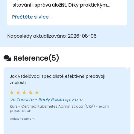
síťování i správu úložišť. Díky praktickým
cvičením si účastníci osvojí dovednosti
Přečtěte si více...
potřebné k samostatnému provozu
produkčních prostředí OpenShift.
Naposledy aktualizováno:
2026-08-06
Reference(5)
 vzdělávací specialisté efektivně předávají
Instrukto
osti
námi chtě
hoai Le - Reply Polska sp. z o. o.
Bogdan 
 - Certified Kubernetes Administrator (CKA) - exam
Kurz - Int
aration
Přeloženo st
ženo strojem