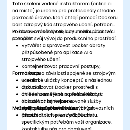
Toto školení vedené instruktorem (online či
na místě) je určeno pro profesionály středně
pokročilé úrovně, kteří chtějí pomocí Dockeru
balit zdrojový kód strojového učení, potřebné
knihovny a modely tak, aby mohli spolehlivě
Po absolvování tohoto kurzu budou účastníci
přenášet svůj vývoj do produkčního prostředí.
schopni:
Vytvářet a spravovat Docker obrazy
přizpůsobené pro aplikace AI a
strojového učení.
Kontejnerizovat pracovní postupy,
Forma kurzu
nástroje a závislosti spojené se strojovým
učením.
Praktické ukázky konceptů s následnou
Optimalizovat Docker prostředí s
diskuzí.
ohledem na výkon a přenositelnost.
Cvičení zaměřená na reálné úkoly v
Nasazovat kontejnerizované služby
oblasti kontejnerizace.
Možnosti přizpůsobení kurzu
strojového učení do různých provozních
Aplikovaná praxe v rámci živých
prostředí.
laboratorních prostředí Dockeru.
Chcete-li tento kurz přizpůsobit
specifickým potřebám vaší organizace,
kontaktujte nás pro domluvení