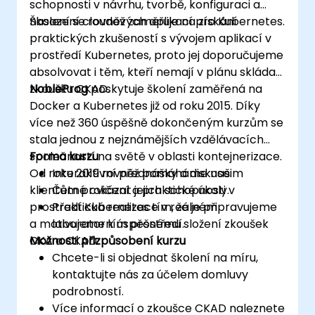
schopnosti v návrhu, tvorbě, konfiguraci a
nasazení cloudových aplikací pro Kubernetes.
Školení se rovněž zaměřuje na získání
praktických zkušeností s vývojem aplikací v
prostředí Kubernetes, proto jej doporučujeme
absolvovat i těm, kteří nemají v plánu skládat
zkoušku CKAD.
NobleProg
poskytuje školení zaměřená na
Docker a Kubernetes již od roku 2015. Díky
více než 360 úspěšně dokončeným kurzům se
stala jednou z nejznámějších vzdělávacích
společností na světě v oblasti kontejnerizace.
Forma kurzu
Od roku 2019 rovněž pomáháme našim
Interaktivní přednášky a diskuse.
klientům prokázat jejich schopnosti v
Četné cvičení a praktické úkoly.
prostředí Kubernetes tím, že je připravujeme
Praktická realizace v reálném
a motivujeme k úspěšnému složení zkoušek
laboratorním prostředí.
CKA a CKAD.
Možnosti přizpůsobení kurzu
Chcete-li si objednat školení na míru,
kontaktujte nás za účelem domluvy
podrobností.
Více informací o zkoušce CKAD naleznete