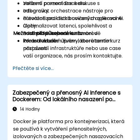
zařízení pomocí Dockeru.
Vedená prezentace a diskuse s
Integrovat orchestrace nástroje pro
odborníky.
automatizaci distribuovaných operací AI.
Převážně praktická cvičení a aplikované
Optimalizovat latenci, spolehlivost a
úlohy.
Možnosti přizpůsobení kurzu
odolnost inference v různorodé
Realistické experimentování v
infrastruktuře.
kontrolovaném živém laboratorním
Pro individuální úpravy, které tento kurz
nastavení.
přizpůsobí infrastruktúře nebo use case
vaší organizace, nás prosím kontaktujte.
Přečtěte si více...
Zabezpečený a přenosný AI inference s
Dockerem: Od lokálního nasazení po
cloud
14 Hodiny
Docker je platforma pro kontejnerizaci, která
se používá k vytváření přenositelných,
izolovaných a zabezpečených nasazovacích