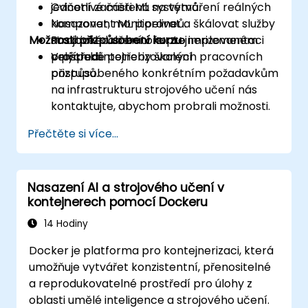
jednotlivé části ML systémů.
Cvičení zaměřená na vytváření reálných
Nasazovat, monitorovat a škálovat služby
komponent ML pipelineů.
Možnosti přizpůsobení kurzu
strojového učení v kontejnerizovaném
Praktické laboratoře pro implementaci
prostředí.
celých kontejnerizovaných pracovních
V případě potřeby školení
postupů.
přizpůsobeného konkrétním požadavkům
na infrastrukturu strojového učení nás
kontaktujte, abychom probrali možnosti.
Přečtěte si více...
Nasazení AI a strojového učení v
kontejnerech pomocí Dockeru
14 Hodiny
Docker je platforma pro kontejnerizaci, která
umožňuje vytvářet konzistentní, přenositelné
a reprodukovatelné prostředí pro úlohy z
oblasti umělé inteligence a strojového učení.