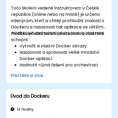
Toto školení vedené instruktorem v České
republice (online nebo na místě) je určeno
inženýrům, kteří si chtějí prohloubit znalosti o
Dockeru a nasazovat tak aplikace ve větším
měřítku při zachování plné kontroly nad nimi.
Po absolvování tohoto kurzu budou účastníci
schopni:
Vytvořit si vlastní Docker obrazy.
Nasazovat a spravovat velké množství
Docker aplikací.
Hodnotit různá řešení pro orchestraci
kontejnerů a vybrat to nejvhodnější.
Přečtěte si více...
Nastavit proces kontinuální integrace pro
Docker aplikace.
Integovat Docker aplikace do stávajících
Úvod do Dockeru
postupů kontinuální integrace nástrojů.
Zabezpečit své Docker aplikace.
14 Hodiny