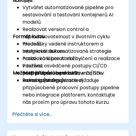
nástrojů.
schopni:
Vytvářet automatizované pipeline pro
sestavování a testování kontejnerů AI
modelů.
Realizovat version control a
Formát kurzu
reprodukovatelnost v životním cyklu
modelů.
Přednášky vedené instruktorem a
Integrovat automatizované strategie
technické diskuse.
nasazování pro AI služby.
Praktická laboratorní cvičení a realizace
Používat osvědčené postupy CI/CD
v terénu.
Možnosti přizpůsobení kurzu
přizpůsobené operacím machine
Reálná simulace workflow CI/CD v
learning (MLOps).
kontrolovaném prostředí.
Pokud vaše organizace vyžaduje
přizpůsobené pracovní postupy pipeline
nebo integrace platforem, kontaktujte
nás prosím pro úpravu tohoto kurzu.
Přečtěte si více...