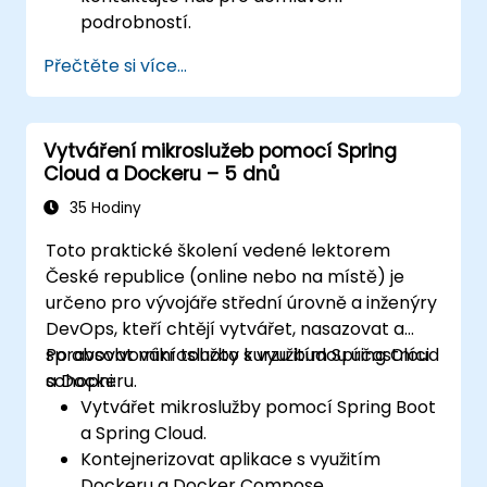
podrobností.
Přečtěte si více...
Vytváření mikroslužeb pomocí Spring
Cloud a Dockeru – 5 dnů
35 Hodiny
Toto praktické školení vedené lektorem
České republice (online nebo na místě) je
určeno pro vývojáře střední úrovně a inženýry
DevOps, kteří chtějí vytvářet, nasazovat a
spravovat mikroslužby s využitím Spring Cloud
Po absolvování tohoto kurzu budou účastníci
a Dockeru.
schopni:
Vytvářet mikroslužby pomocí Spring Boot
a Spring Cloud.
Kontejnerizovat aplikace s využitím
Dockeru a Docker Compose.