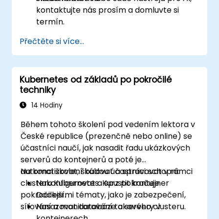
kontaktujte nás prosím a domluvte si
termín.
Přečtěte si více...
Kubernetes od základů po pokročilé
techniky
14 Hodiny
Během tohoto školení pod vedením lektora v
České republice (prezenčně nebo online) se
účastníci naučí, jak nasadit řadu ukázkových
serverů do kontejnerů a poté je
automatizovat, škálovat a spravovat v rámci
Na konci školení budou účastníci schopni:
clusteru Kubernetes. Kurz pokračuje
Nakonfigurovat a spustit kontejner
pokročilejšími tématy, jako je zabezpečení,
Docker.
síťování a monitorování takového clusteru.
Nasazovat databáze a servery v
kontejnerech.