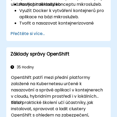
ukázkových mikroslužeb.
Pochopit základy konceptu mikroslužeb.
Využít Docker k vytváření kontejnerů pro
aplikace na bázi mikroslužeb.
Tvořit a nasazovat kontejnerizované
mikroslužby pomocí Spring Cloud a
Přečtěte si více...
Dockeru.
Integrovat mikroslužby s nástroji pro
vyhledávání služeb a s bránou API Spring
Základy správy OpenShift
Cloud.
Používat Docker Compose k provádění
end-to-end testů integrace.
35 Hodiny
OpenShift patří mezi přední platformy
založené na Kubernetesu určené k
nasazování a správě aplikací v kontejnerech
v cloudu, hybridním prostředí i v lokálních
sítích.
Toto praktické školení učí účastníky, jak
instalovat, spravovat a ladit clustery
OpenShift s ohledem na zabezpečení,