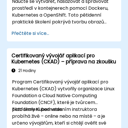
Naučte se vytvářet, nasazovat a spravovat
prostředí v kontejnerech pomocí Dockeru,
Kubernetes a OpenShift. Toto pětidenní
praktické školení pokrývá tvorbu obrazů
kontejnerů, správu pracovních nákladů,
Přečtěte si více...
síťování, ukládání dat, zabezpečení i
administraci OpenShift. Účastníci tak získají
potřebné dovednosti k provozu moderních
Certifikovaný vývojář aplikací pro
kontejnerových platforem a řešení problémů
Kubernetes (CKAD) – příprava na zkoušku
s aplikacemi v rámci vývojového i
produkčního prostředí.
21 Hodiny
Program Certifikovaný vývojář aplikací pro
Kubernetes (CKAD) vytvořily organizace Linux
Foundation a Cloud Native Computing
Foundation (CNCF), které je tvůrcem
platformy Kubernetes.
Toto školení pod vedením instruktora
probíhá živě – online nebo na místě – a je
určeno vývojářům, kteří si chtějí ověřit své