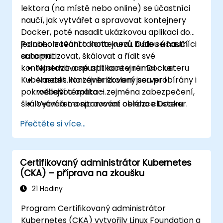
lektora (na místě nebo online) se účastníci
naučí, jak vytvářet a spravovat kontejnery
Docker, poté nasadit ukázkovou aplikaci do
jednoho z těchto kontejnerů. Dále se naučí
Po absolvování tohoto kurzu budou účastníci
automatizovat, škálovat a řídit své
schopni:
kontejnerizované aplikace v rámci clusteru
Nastavit a spustit kontejner Docker.
Kubernetes. Na závěr školení jsou probírány i
Nasadit kontejnerizovaný server i
pokročilejší témata – zejména zabezpečení,
webovou aplikaci.
škálování a monitorování celého clusteru.
Vytvářet a spravovat obrazce Docker.
Nastavit clustery Docker i Kubernetes.
Přečtěte si více...
Pomocí Kubernetes nasazovat a
spravovat webovou aplikaci běžící v
clusteru.
Certifikovaný administrátor Kubernetes
Zajišťovat bezpečnost, škálovat a
(CKA) – příprava na zkoušku
monitorovat cluster Kubernetes.
21 Hodiny
Program Certifikovaný administrátor
Kubernetes (CKA) vytvořily Linux Foundation a