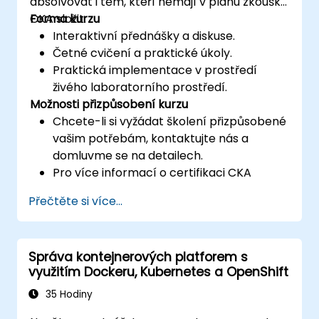
absolvovat i těm, kteří nemají v plánu zkoušku
CKA složit.
Forma kurzu
Interaktivní přednášky a diskuse.
Četné cvičení a praktické úkoly.
Praktická implementace v prostředí
živého laboratorního prostředí.
Možnosti přizpůsobení kurzu
Chcete-li si vyžádat školení přizpůsobené
vašim potřebám, kontaktujte nás a
domluvme se na detailech.
Pro více informací o certifikaci CKA
navštivte:
Přečtěte si více...
https://training.linuxfoundation.org/certificatio
kubernetes-administrator-cka
Správa kontejnerových platforem s
využitím Dockeru, Kubernetes a OpenShift
35 Hodiny