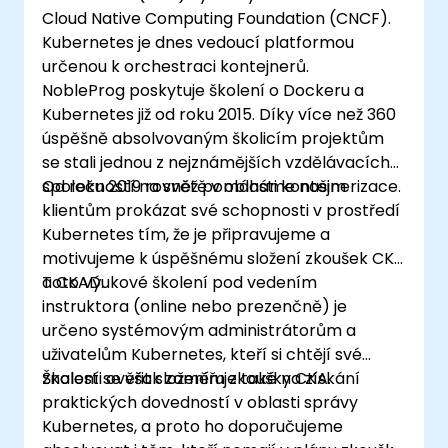
Cloud Native Computing Foundation (CNCF).
Kubernetes je dnes vedoucí platformou
určenou k orchestraci kontejnerů.
NobleProg poskytuje školení o Dockeru a
Kubernetes již od roku 2015. Díky více než 360
úspěšně absolvovaným školicím projektům
se stali jednou z nejznámějších vzdělávacích
společností na světě v oblasti kontejnerizace.
Od roku 2019 rovněž pomáháme našim
klientům prokázat své schopnosti v prostředí
Kubernetes tím, že je připravujeme a
motivujeme k úspěšnému složení zkoušek CKA
a CKAD.
Toto výukové školení pod vedením
instruktora (online nebo prezenčně) je
určeno systémovým administrátorům a
uživatelům Kubernetes, kteří si chtějí své
znalosti ověřit složením zkoušky CKA.
Školení se však zaměřuje také na získání
praktických dovedností v oblasti správy
Kubernetes, a proto ho doporučujeme