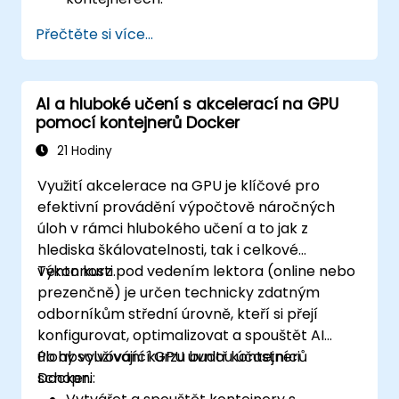
Vytvořit clustery Docker i Kubernetes.
Přečtěte si více...
Pomocí Kubernetes nasazovat a
spravovat různá prostředí v rámci
jednoho clusteru.
AI a hluboké učení s akcelerací na GPU
Zabezpečit, škálovat a monitorovat
pomocí kontejnerů Docker
cluster Kubernetes.
21 Hodiny
Využití akcelerace na GPU je klíčové pro
efektivní provádění výpočtově náročných
úloh v rámci hlubokého učení a to jak z
hlediska škálovatelnosti, tak i celkové
výkonnosti.
Tento kurz pod vedením lektora (online nebo
prezenčně) je určen technicky zdatným
odborníkům střední úrovně, kteří si přejí
konfigurovat, optimalizovat a spouštět AI
úlohy využívající GPU uvnitř kontejnerů
Po absolvování kurzu budou účastníci
Docker.
schopni: