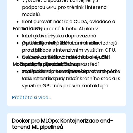
Vytvářet a spouštět kontejnery s
podporou GPU pro trénink i inferenci
modelů.
Konfigurovat nástroje CUDA, ovladače a
Forma kurzu
knihovny určené k běhu AI úloh v
kontejnerech.
Interaktivní výuka doprovázená
Optimalizovat přidělování a izolaci zdrojů
praktickými ukázkami z reálného
pro aplikace s intenzivním využitím GPU.
prostředí.
Nasazovat škálovatelné hluboké učící
Cvičení zaměřená na tvorbu a využití
Možnosti přizpůsobení kurzu
systémy v produkčním prostředí
kontejnerů s podporou GPU.
založeném na kontejnerech.
Praktické implementace ve vyhrazeném
V případě zájmu o školení upravené podle
laboratorním prostředí.
vaší infrastruktury či konkrétního stacku s
využitím GPU nás prosím kontaktujte.
Přečtěte si více...
Docker pro MLOps: Kontejnerizace end-
to-end ML pipelineů