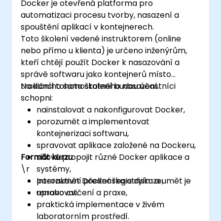
Docker je otevřená platforma pro
automatizaci procesu tvorby, nasazení a
spouštění aplikací v kontejnerech.
Toto školení vedené instruktorem (online
nebo přímo u klienta) je určeno inženýrům,
kteří chtějí použít Docker k nasazování a
správě softwaru jako kontejnerů místo
tradičního samostatného nasazení.
Na konci tohoto školení budou účastníci
schopni:
nainstalovat a nakonfigurovat Docker,
porozumět a implementovat
kontejnerizaci softwaru,
spravovat aplikace založené na Dockeru,
Formát kurzu
síťově propojit různé Docker aplikace a
\r
systémy,
porozumět Docker registryím a umět je
Interaktivní přednáška a diskuze,
upravovat.
mnoho cvičení a praxe,
praktická implementace v živém
laboratorním prostředí.