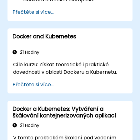
Implementovat vyhledávání služeb, API
Přečtěte si více...
brány a komunikaci mezi mikroslužbami.
Monitorovat a zabezpečovat mikroslužby
v produkčním prostředí.
Docker and Kubernetes
Nasazovat a koordinovat mikroslužby
pomocí Kubernetes.
21 Hodiny
Cíle kurzu: Získat teoretické i praktické
dovednosti v oblasti Dockeru a Kubernetu.
Přečtěte si více...
Docker a Kubernetes: Vytváření a
škálování kontejnerizovaných aplikací
21 Hodiny
V tomto praktickém školení pod vedením