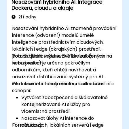
Nasazování hybridního AI: Integrace
Dockeru, cloudu a okraje
21 Hodiny
Nasazování hybridního AI znamená provádění
inference (odvození) modelů umělé
inteligence prostřednictvím cloudových,
lokálních i edge (okrajských) prostředí
pomocí jednotných workflow založených na
Toto školitelé vedeno živé školení (online
kontejnerech.
nebo onsite) je určeno pokročilým
odborníkům, kteří chtějí navrhovat a
nasazovat distribuované systémy pro AI
inference v heterogenních prostředích.
Po dokončení tohoto školení budou účastníci
schopni:
Vytvářet zabezpečené a škálovatelné
kontejnerizované AI služby pro
vícemístná prostředí.
Nasazovat úlohy AI inference do
Formát kurzu
cloudových, lokálních serverů i edge