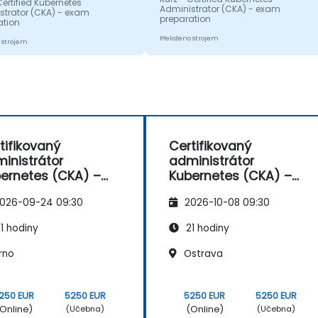
Certified Kubernetes
Administrator (CKA) - exam
strator (CKA) - exam
preparation
ation
Přeloženo strojem
 strojem
tifikovaný
Certifikovaný
inistrátor
administrátor
ernetes (CKA) –
Kubernetes (CKA) –
prava na zkoušku
příprava na zkoušku
026-09-24 09:30
2026-10-08 09:30
1 hodiny
21 hodiny
rno
Ostrava
250 EUR
5250 EUR
5250 EUR
5250 EUR
Online)
(Online)
(Učebna)
(Učebna)