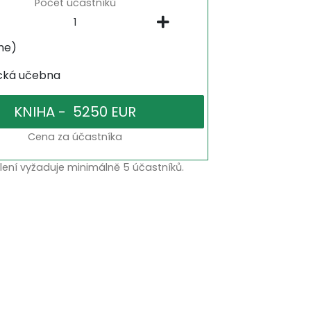
Počet účastníků
ne)
ická učebna
Cena za účastníka
lení vyžaduje minimálně 5 účastníků.