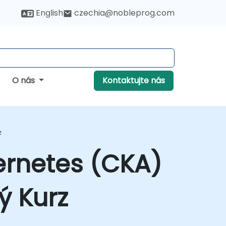
English
czechia@nobleprog.com
O nás
Kontaktujte nás
z
ernetes (CKA)
ý Kurz