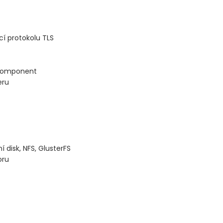
cí protokolu TLS
 komponent
eru
 disk, NFS, GlusterFS
oru