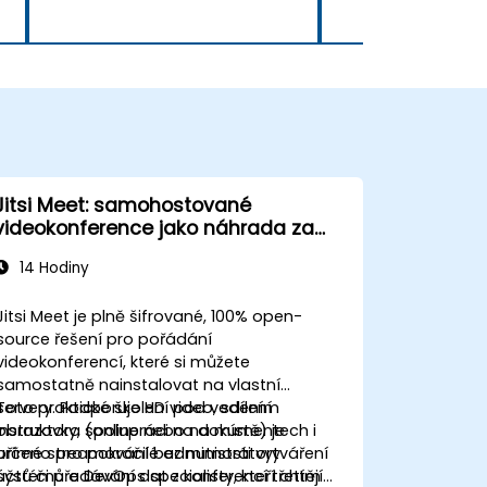
Jitsi Meet: samohostované
videokonference jako náhrada za
Zoom a Microsoft Teams
14 Hodiny
Jitsi Meet je plně šifrované, 100% open-
source řešení pro pořádání
videokonferencí, které si můžete
samostatně nainstalovat na vlastní
servery. Podporuje HD video, sdílení
Toto praktické školení pod vedením
obrazovky, spolupráci na dokumentech i
instruktora (online nebo na místě) je
přímé streamování bez nutnosti vytváření
určeno pro pokročilé administrátory
účtů či předávání dat z konferencí třetím
systémů a DevOps specialisty, kteří chtějí