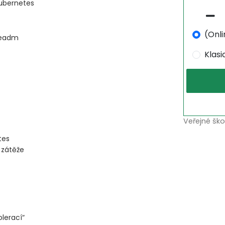
Kubernetes
(Onli
beadm
Klas
Veřejné ško
tes
 zátěže
lerací“