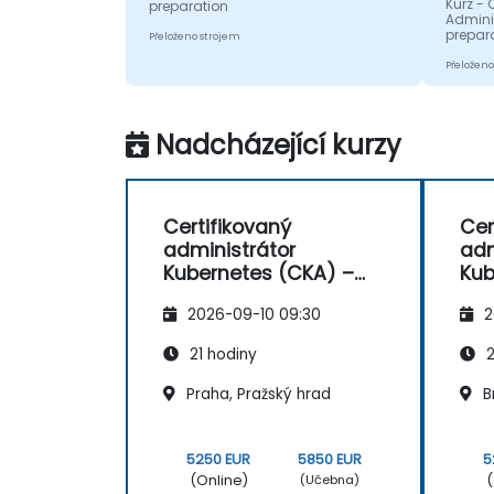
Kurz - 
preparation
Admini
prepar
Přeloženo strojem
Přeloženo
Nadcházející kurzy
Certifikovaný
Cer
administrátor
adm
Kubernetes (CKA) –
Kub
příprava na zkoušku
pří
2026-09-10 09:30
2
21 hodiny
2
Praha, Pražský hrad
B
5250 EUR
5850 EUR
5
(Online)
(
(Učebna)