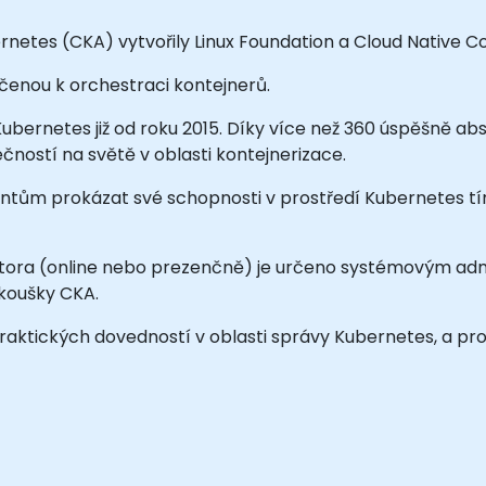
rnetes (CKA) vytvořily Linux Foundation a Cloud Native 
čenou k orchestraci kontejnerů.
ubernetes již od roku 2015. Díky více než 360 úspěšně ab
čností na světě v oblasti kontejnerizace.
tům prokázat své schopnosti v prostředí Kubernetes tím
ktora (online nebo prezenčně) je určeno systémovým adm
 zkoušky CKA.
praktických dovedností v oblasti správy Kubernetes, a p