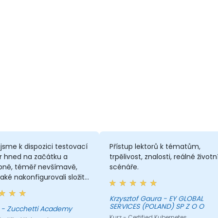
i jsme k dispozici testovací
Přístup lektorů k tématům,
r hned na začátku a
trpělivost, znalosti, reálné životn
pně, téměř nevšímavě,
scénáře.
aké nakonfigurovali složité
y clusteru. Byl to dobře
turovaný crescendo.
Krzysztof Gaura - EY GLOBAL
SERVICES (POLAND) SP Z O O
Giotto - Zucchetti Academy
Kurz - Certified Kubernetes