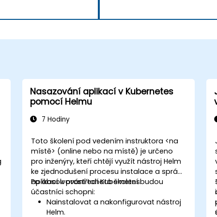
Nasazování aplikací v Kubernetes
pomocí Helmu
7 Hodiny
Toto školení pod vedením instruktora <na
místě> (online nebo na místě) je určeno
g
pro inženýry, kteří chtějí využít nástroj Helm
ke zjednodušení procesu instalace a správy
aplikací v prostředí Kubernetes.
Po absolvování tohoto školení budou
účastníci schopni:
Nainstalovat a nakonfigurovat nástroj
Helm.