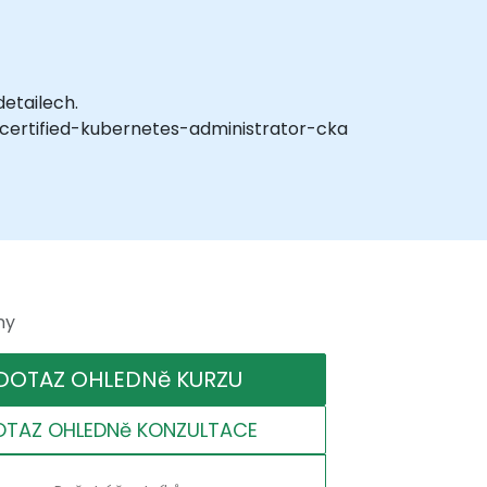
etailech.
on/certified-kubernetes-administrator-cka
ny
DOTAZ OHLEDNě KURZU
OTAZ OHLEDNě KONZULTACE