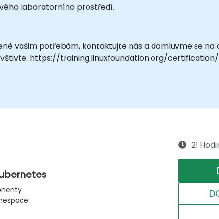
vého laboratorního prostředí.
bené vašim potřebám, kontaktujte nás a domluvme se na d
avštivte: https://training.linuxfoundation.org/certificati
21 Hodi
Kubernetes
ponenty
D
namespace