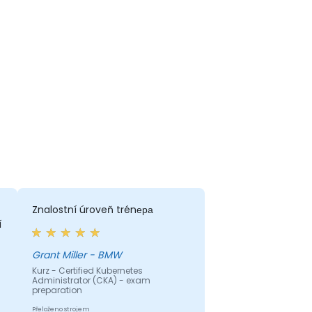
Znalostní úroveň trénера
í
Grant Miller - BMW
Kurz - Certified Kubernetes
Administrator (CKA) - exam
preparation
Přeloženo strojem