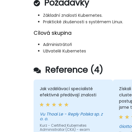
Požadavky
Základní znalosti Kubernetes.
Praktické zkušenosti s systémem Linux.
Cílová skupina
Administrátoři
Uživatelé Kubernetes
Reference (4)
Jak vzdělávací specialisté
Získal
efektivně předávají znalosti
cluste
postu
jsme t
aspekt
Vu Thoai Le - Reply Polska sp. z
o. o.
struk
Kurz - Certified Kubernetes
Administrator (CKA) - exam