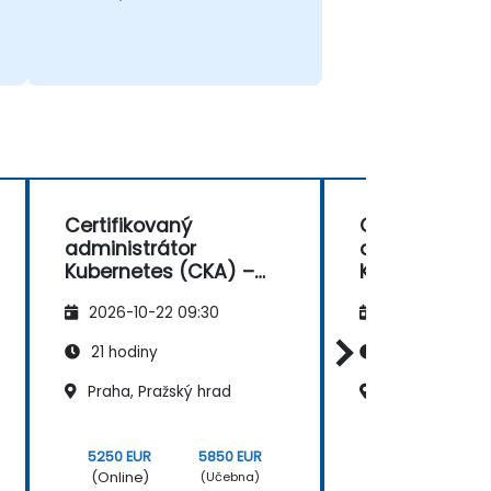
Certifikovaný
Certifikovaný
administrátor
administrátor
Kubernetes (CKA) –
Kubernetes (
příprava na zkoušku
příprava na 
2026-10-22 09:30
2026-11-05 09
21 hodiny
21 hodiny
Praha, Pražský hrad
Brno
5250 EUR
5850 EUR
5250 EUR
(Online)
(Online)
(Učebna)