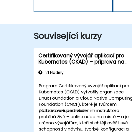
Související kurzy
Certifikovaný vývojář aplikací pro
Kubernetes (CKAD) – příprava na
zkoušku
21 Hodiny
Program Certifikovaný vývojář aplikací pro
Kubernetes (CKAD) vytvořily organizace
Linux Foundation a Cloud Native Computin
Foundation (CNCF), které je tvůrcem
platformy Kubernetes.
Toto školení pod vedením instruktora
probíhá živě – online nebo na místě – a je
určeno vývojářům, kteří si chtějí ověřit své
schopnosti v návrhu, tvorbě, konfiguraci a