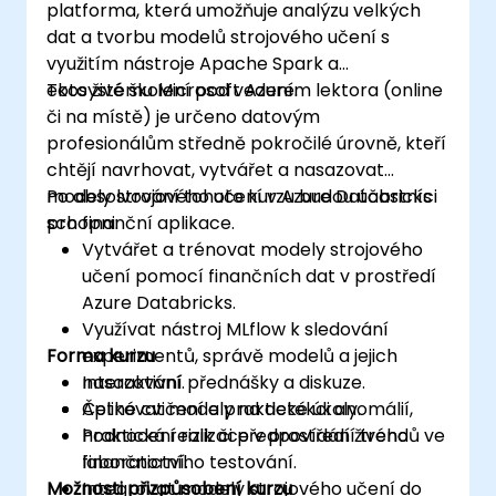
platforma, která umožňuje analýzu velkých
dat a tvorbu modelů strojového učení s
využitím nástroje Apache Spark a
ekosystému Microsoft Azure.
Toto živé školení pod vedením lektora (online
či na místě) je určeno datovým
profesionálům středně pokročilé úrovně, kteří
chtějí navrhovat, vytvářet a nasazovat
modely strojového učení v Azure Databricks
Po absolvování tohoto kurzu budou účastníci
pro finanční aplikace.
schopni:
Vytvářet a trénovat modely strojového
učení pomocí finančních dat v prostředí
Azure Databricks.
Využívat nástroj MLflow k sledování
Forma kurzu
experimentů, správě modelů a jejich
nasazování.
Interaktivní přednášky a diskuze.
Aplikovat modely na detekci anomálií,
Četné cvičení a praktické úkoly.
hodnocení rizik či předpovídání trendů ve
Praktická realizace v prostředí živého
finančnictví.
laboratorního testování.
Možnosti přizpůsobení kurzu
Integrovat modely strojového učení do