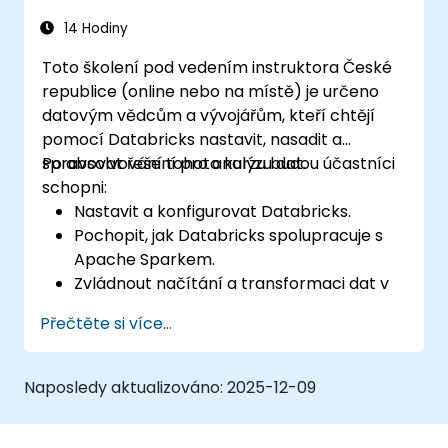
14 Hodiny
Toto školení pod vedením instruktora České
republice (online nebo na místě) je určeno
datovým vědcům a vývojářům, kteří chtějí
pomocí Databricks nastavit, nasadit a
spravovat řešení pro analýzu dat.
Po absolvování tohoto kurzu budou účastníci
schopni:
Nastavit a konfigurovat Databricks.
Pochopit, jak Databricks spolupracuje s
Apache Sparkem.
Zvládnout načítání a transformaci dat v
Databricks.
Přečtěte si více...
Naposledy aktualizováno:
2025-12-09