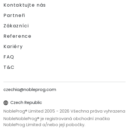
Kontaktujte nás
Partneři
Zákazníci
Reference
Kariéry
FAQ
T&C
czechia@nobleprog.com
Czech Republic
NobleProg® Limited 2005 -
2026
Všechna práva vyhrazena
NobleNobleProg® je registrovaná obchodní značka
NobleProg Limited a/nebo její pobočky.