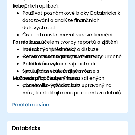
finančních aplikací.
schopni:
Používat poznámkové bloky Databricks k
dotazování a analýze finančních
datových sad.
Čistit a transformovat surová finanční
Forma kurzu
data za účelem tvorby reportů a zjištění
hodnotných informací.
Interaktivní přednášky a diskuze.
Vytvářet dashboardy a vizualizace určené
Četné cvičení a praktické aktivity.
k sledování výkonnosti.
Praktická realizace v prostředí
Spolupracovat v reálném čase s
simulujícím skutečný provoz.
Možnosti přizpůsobení kurzu
ostatními členy týmu na sdílených
poznámkových blocích.
Chcete-li si vyžádat kurz upravený na
míru, kontaktujte nás pro domluvu detailů.
Přečtěte si více...
Databricks