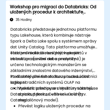
Workshop pro migraci do Databricks: Od
uložených procedur k architektuře
Lakehouse (intenzivní 5denní kurz)
35 Hodiny
Databricks představuje jednotnou platformu
typu Lakehouse, která kombinuje nástroje
Spark a Delta Lake spolu s systémem správy
dat Unity Catalog. Tato platforma umožňuje
efektivní realizaci rozsáhlých projektů v
Toto praktické školení pod vedením
oblasti zpracování dat a analytiky.
instruktora (online nebo prezenčně) je
určeno technologickým manažerům se
základními znalostmi datového inženýrství,
kteří chtějí převést složitou procedurální
Po absolvování tohoto kurzu budou účastníci
logiku z tradičních systémů OLAP na
schopni:
architekturu Lakehouse s využitím nástrojů
Vysvětlit principy architektury Lakehouse
Databricks, Sparku, Delta Lake a Unity
a postup Bronze→Silver→Gold (tzv.
Catalog.
medailónový model).
Převést logiku uložených procedur na