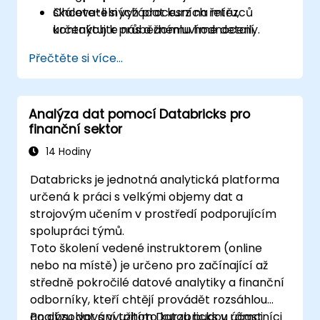
škálovatelných procesních řetězců
Chcete-li si vyžádat kurz na míru,
určených k průběžnému hodnocení.
kontaktujte nás a domluvíme detaily.
Přečtěte si více...
Analýza dat pomocí Databricks pro
finanční sektor
14 Hodiny
Databricks je jednotná analytická platforma
určená k práci s velkými objemy dat a
strojovým učením v prostředí podporujícím
spolupráci týmů.
Toto školení vedené instruktorem (online
nebo na místě) je určeno pro začínající až
středně pokročilé datové analytiky a finanční
odborníky, kteří chtějí provádět rozsáhlou
analýzu dat s využitím Databricks v rámci
Po absolvování tohoto kurzu budou účastníci