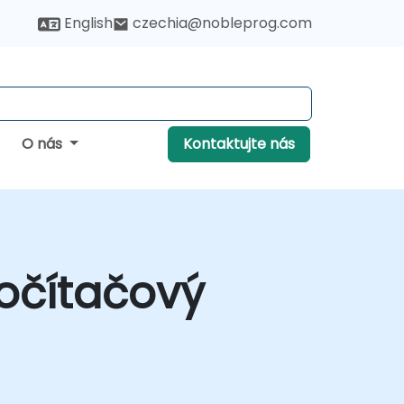
English
czechia@nobleprog.com
O nás
Kontaktujte nás
očítačový