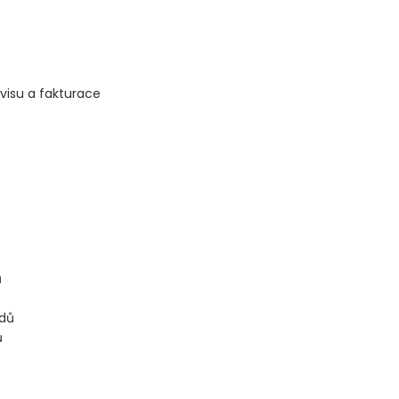
visu a fakturace
ů
adů
ů