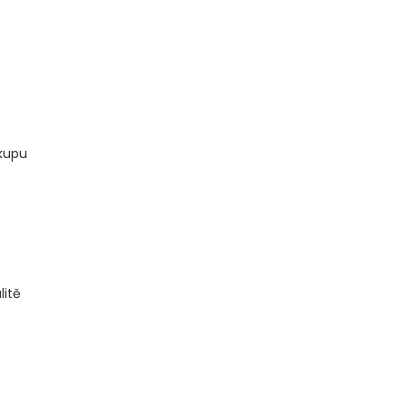
ákupu
litě