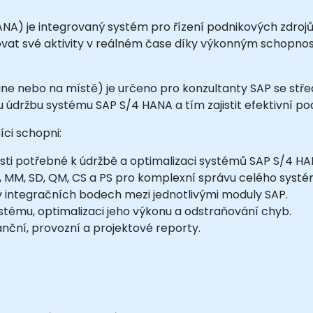
NA) je integrovaný systém pro řízení podnikových zdrojů 
ovat své aktivity v reálném čase díky výkonným schop
ne nebo na místě) je určeno pro konzultanty SAP se středn
u údržbu systému SAP S/4 HANA a tím zajistit efektivní po
ci schopni:
osti potřebné k údržbě a optimalizaci systémů SAP S/4 HA
O, MM, SD, QM, CS a PS pro komplexní správu celého systé
v integračních bodech mezi jednotlivými moduly SAP.
stému, optimalizaci jeho výkonu a odstraňování chyb.
anční, provozní a projektové reporty.