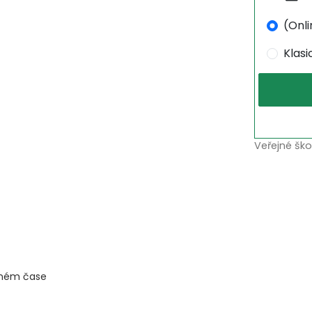
(Onli
Klas
Veřejné ško
lném čase