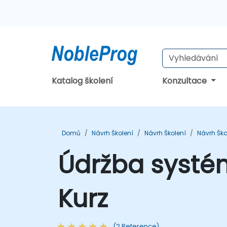
Katalog školení
Konzultace
Domů
Návrh Školení
Návrh Školení
Návrh Ško
Údržba systé
Kurz
(2 Reference)