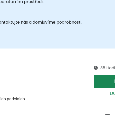
boratorním prostředí.
 kontaktujte nás a domluvíme podrobnosti.
35 Hod
D
ích podnicích