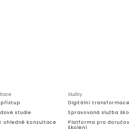
ltace
Služby
 přístup
Digitální transformac
adové studie
Spravovaná služba ško
Platforma pro doručo
z ohledně konzultace
školení