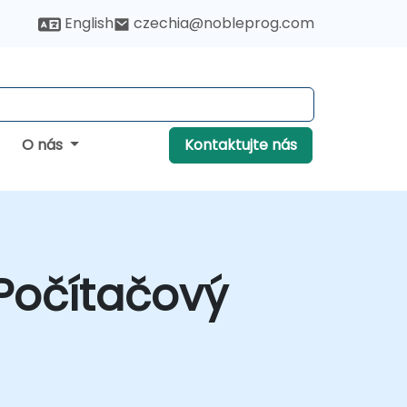
English
czechia@nobleprog.com
O nás
Kontaktujte nás
 Počítačový