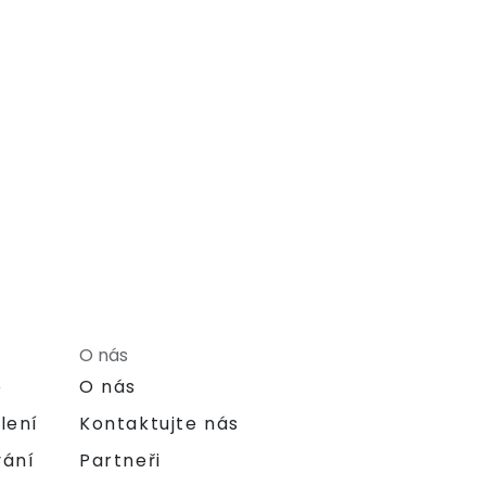
O nás
e
O nás
lení
Kontaktujte nás
vání
Partneři