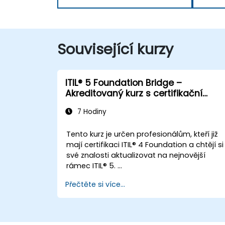
Související kurzy
ITIL® 5 Foundation Bridge –
Akreditovaný kurz s certifikační
zkouškou
7 Hodiny
Tento kurz je určen profesionálům, kteří již
mají certifikaci ITIL® 4 Foundation a chtějí si
své znalosti aktualizovat na nejnovější
rámec ITIL® 5.
Poskytuje cílený a efektivní přechod,
Přečtěte si více...
přičemž zdůrazňuje klíčové rozdíly, nové
koncepty a rozšířené postupy zavedené v
ITIL® 5.