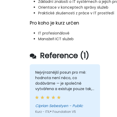
Základní znalosti o IT systémech a jejich p
Orientace v konceptech správy služeb
Praktické zkušenosti z práce v IT prostředí
Pro koho je kurz určen
IT profesionálové
Manažeři ICT služeb
Reference (1)
Nejvýraznější posun pro mě:
hodnota není něco, co
dodáváme — je společně
vytvářena a existuje pouze tak,
jak ji zákazník vnímá, po
odečtení nákladů a rizik, které
na ně ukládáme. To mění
Ciprian Sebestyen - Public
pohled na to, jak se dívám na
Kurz - ITIL® Foundation V5
dodávky a predsales: ne "jestli