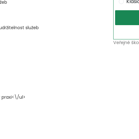
Klas
užeb
držitelnost služeb
Veřejné ško
 praxi<\/ul>