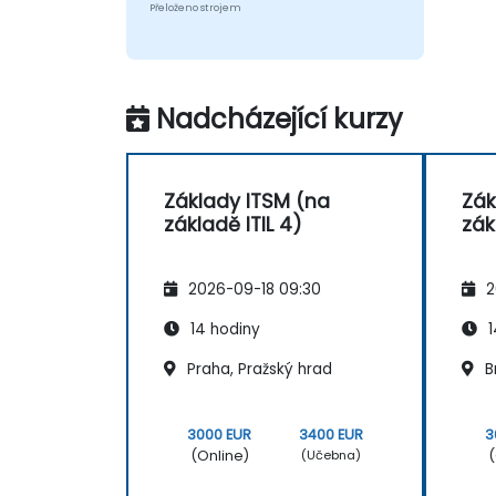
Přeloženo strojem
jsme splnili SLA", ale "jestli klient
skutečně dosáhl cíle, který si
stanovil."
Nadcházející kurzy
Základy ITSM (na
Zák
základě ITIL 4)
zák
2026-09-18 09:30
2
14 hodiny
1
Praha, Pražský hrad
B
3000 EUR
3400 EUR
3
(Online)
(
(Učebna)