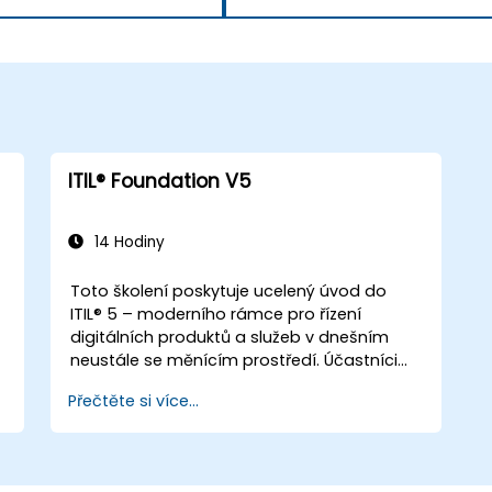
ITIL® Foundation V5
14 Hodiny
Toto školení poskytuje ucelený úvod do
ITIL® 5 – moderního rámce pro řízení
digitálních produktů a služeb v dnešním
neustále se měnícím prostředí. Účastníci
zde získají solidní znalosti o tom, jak
Přečtěte si více...
organizace mohou vytvářet hodnotu
prostřednictvím efektivního řízení služeb a
spolupráce.