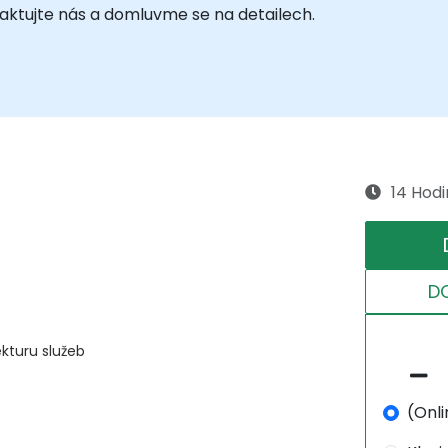
taktujte nás a domluvme se na detailech.
14 Hodi
D
kturu služeb
(Onli