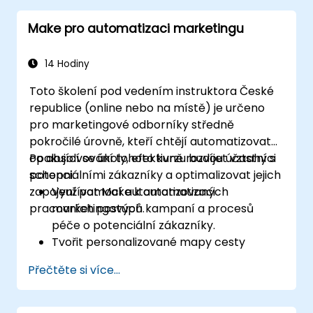
Make pro automatizaci marketingu
14 Hodiny
Toto školení pod vedením instruktora České
republice (online nebo na místě) je určeno
pro marketingové odborníky středně
pokročilé úrovně, kteří chtějí automatizovat
opakující se úkoly, efektivně rozvíjet vztahy s
Po absolvování tohoto kurzu budou účastníci
potenciálními zákazníky a optimalizovat jejich
schopni:
zapojení pomocí automatizovaných
Využívat Make k automatizaci
pracovních postupů.
marketingových kampaní a procesů
péče o potenciální zákazníky.
Tvořit personalizované mapy cesty
zákazníků prostřednictvím propojených
Přečtěte si více...
platforem.
Synchronizovat data mezi
marketingovými nástroji, jako jsou