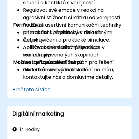
situací a konfliktů s veřejností.
Regulovat své emoce v reakci na
agresivní stížnosti či kritiku od veřejnosti.
Forma kurzu
Používat asertivní komunikační techniky
při jednání s nepřátelsky naladěnými
Interaktivní přednášky a diskuse.
subjekty.
Četné cvičení a praktické simulace.
Aplikovat deeskalační strategie v
Analýza konkrétních případů a
reálném čase.
workshopy v malých skupinách.
Možnosti přizpůsobení kurzu
Sestavit osobní akční plán pro řešení
následků krizových situací.
Chcete-li si objednat školení na míru,
kontaktujte nás a domluvíme detaily.
Přečtěte si více...
Digitální marketing
14 Hodiny