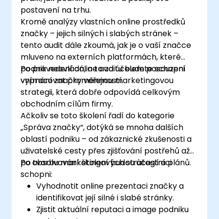
postavení na trhu.
Kromě analýzy vlastních online prostředků
značky – jejich silných i slabých stránek –
tento audit dále zkoumá, jak je o vaší značce
mluveno na externích platformách, které
podnik neovládá, a to za účelem posouzení
Po provedení online auditu budete schopni
vnímání značky veřejností.
vypracovat proměnnou marketingovou
strategii, která dobře odpovídá celkovým
obchodním cílům firmy.
Ačkoliv se toto školení řadí do kategorie
„Správa značky“, dotýká se mnoha dalších
oblastí podniku – od zákaznické zkušenosti a
uživatelské cesty přes zjišťování postřehů až
po tvorbu marketingových strategií a plánů.
Po absolvování školení budou účastníci
schopni:
Vyhodnotit online prezentaci značky a
identifikovat její silné i slabé stránky.
Zjistit aktuální reputaci a image podniku