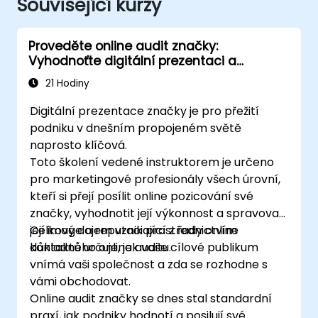
Související kurzy
Proveděte online audit značky:
Vyhodnoťte digitální prezentaci a
pozicování své značky za účelem
21 Hodiny
vytvoření efektivních strategií
Digitální prezentace značky je pro přežití
podniku v dnešním propojeném světě
naprosto klíčová.
Toto školení vedené instruktorem je určeno
pro marketingové profesionály všech úrovní,
kteří si přejí posílit online pozicování své
značky, vyhodnotit její výkonnost a spravovat
její image a reputaci prostřednictvím
Celkový dojem vznikající z řady online
důkladného online auditu.
kontaktů určuje, jak vaše cílové publikum
vnímá vaši společnost a zda se rozhodne s
vámi obchodovat.
Online audit značky se dnes stal standardní
praxí, jak podniky hodnotí a posilují své