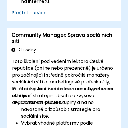
na internetu.
Určit a posílit pozici značky na daném
Přečtěte si více...
trhu.
Sestavit výsledkově orientovanou
strategii značky i komplexní plán online
Community Manager: Správa sociálních
marketingové komunikace.
sítí
Provést konkurenční analýzu a vytvořit
mapy vnímání jednotlivých segmentů
21 Hodiny
trhu.
Toto školení pod vedením lektora České
Provést SEO audit.
republice (online nebo prezenčně) je určeno
Seznámit se s aktuálními směrnicemi pro
pro začínající i středně pokročilé manažery
optimalizaci pro vyhledávače v době
sociálních sítí a marketingové profesionály,
umělé inteligence.
kteří chtějí budovat online komunity, vytvářet
Po absolvování tohoto kurzu účastníci budou
Zjistit, jak různé skupiny zákazníků vnímají
efektivní strategie obsahu a zvyšovat
schopni:
podnik a jeho produkty či služby.
angažovanost publika.
Definovat cílové skupiny a na ně
Provádět online sociální monitoring.
navázaně přizpůsobit strategie pro
Využívat umělou inteligenci ke zvýšení
sociální sítě.
efektivity rutinních auditů značky.
Vybrat vhodné platformy podle