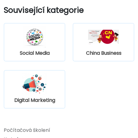
analýz a testů A/B.
Související kategorie
Rozdělovat rozpočet tak, aby se
maximalizoval návrat investic.
Social Media
China Business
Digital Marketing
Počítačová školení