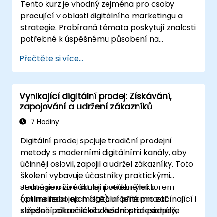
Tento kurz je vhodný zejména pro osoby
pracující v oblasti digitálního marketingu a
strategie. Probíraná témata poskytují znalosti
potřebné k úspěšnému působení na
digitálních platformách. Účastníci se seznámí
Přečtěte si více...
s klíčovými koncepty digitálního marketingu –
od mobilního marketingu a sociálních médií
až po e-mailový marketing, placenou reklamu
Vynikající digitální prodej: Získávání,
v internetových vyhledávačích a optimalizaci
zapojování a udržení zákazníků
pro vyhledávače. Na závěr kurzu si také
uvědomí důležitost analytiky a dobré
7 Hodiny
strategie na konkrétních příkladech.
Digitální prodej spojuje tradiční prodejní
metody s moderními digitálními kanály, aby
účinněji oslovil, zapojil a udržel zákazníky. Toto
školení vybavuje účastníky praktickými
strategiemi a nástroji potřebnými k
Jedná se o živé školení vedené lektorem
optimalizaci jejich digitální přítomnosti,
(online nebo na místě), určené pro začínající i
zlepšení zákaznické zkušenosti a podpoře
středně pokročilé obchodní profesionály,