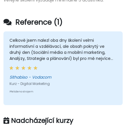
Veřejné školení vyžaduje minimálně 5 účastníků.
Reference (1)
Celkově jsem nalezl oba dny školení velmi
informativní a vzdělávací, ale obsah pokrytý ve
druhý den (Sociální média a mobilní marketing,
Analýzy, Strategie a plánování) byl pro mě nejvíce
cenný, protože se přímo týká mé současné pracovní
pozice.
Sithabiso - Vodacom
Kurz - Digital Marketing
Přeloženo strojem
Nadcházející kurzy