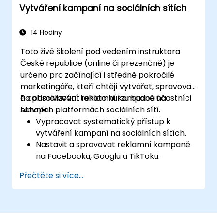
Vytváření kampaní na sociálních sítích
Mailchimp, HubSpot a sociální sítě.
Monitorovat a analyzovat
automatizované procesy za účelem
14 Hodiny
optimalizace výkonu kampaní.
Toto živé školení pod vedením instruktora
Aplikovat osvědčené postupy při
České republice (online či prezenčně) je
vytváření škálovatelných strategií
určeno pro začínající i středně pokročilé
marketingu pomocí automatizace.
marketingáře, kteří chtějí vytvářet, spravovat
a optimalizovat reklamní kampaně na
Po absolvování tohoto kurzu budou účastníci
hlavních platformách sociálních sítí.
schopni:
Vypracovat systematický přístup k
vytváření kampaní na sociálních sítích.
Nastavit a spravovat reklamní kampaně
na Facebooku, Googlu a TikToku.
Stanovit cíle kampaně a vybrat vhodné
Přečtěte si více...
formáty reklamy.
Identifikovat a přesně zacílit ideální
publikum pro reklamní kampaně.
Optimalizovat výkon reklam pomocí