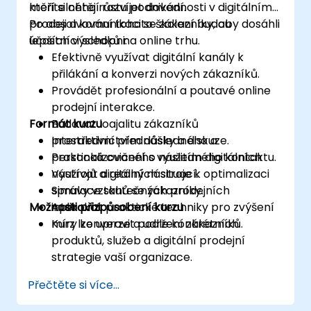
měřitelného růstu podnikání.
kteří si chtějí rozvíjet dovednosti v digitálním
prodeji a komunikaci se zákazníky, aby dosáhli
Po absolvování tohoto školení budou
lepších výsledků na online trhu.
účastníci schopni:
Efektivně využívat digitální kanály k
přilákání a konverzi nových zákazníků.
Provádět profesionální a poutavé online
prodejní interakce.
Formát kurzu
Budovat loajalitu zákazníků
prostřednictvím důsledného a
Interaktivní přednášky a diskuze.
personalizovaného následného kontaktu.
Praktická cvičení s využitím digitálních
Využívat digitální nástroje k optimalizaci
nástrojů a reálných situací.
správy vztahů se zákazníky.
Simulace skutečných prodejních
Možnosti přizpůsobení kurzu
Aplikovat praktické techniky pro zvýšení
interakcí.
míry konverze a udržení zákazníků.
Kurz lze upravit podle konkrétních
produktů, služeb a digitální prodejní
strategie vaší organizace.
Přečtěte si více...