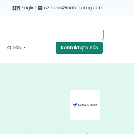
English
czechia@nobleprog.com
O nás
Kontaktujte nás