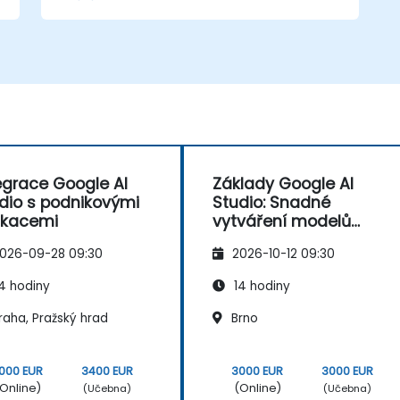
Vytvářet modely AI s využitím
předpřipravených šablon a datových
sad.
Trénovat a vyhodnocovat modely
pomocí jednoduše pochopitelných
postupů.
Nasazovat AI modely do praktického
využití.
egrace Google AI
Základy Google AI
dio s podnikovými
Studio: Snadné
ikacemi
vytváření modelů
umělé inteligence
026-09-28 09:30
2026-10-12 09:30
4 hodiny
14 hodiny
raha, Pražský hrad
Brno
000 EUR
3400 EUR
3000 EUR
3000 EUR
Online)
(Online)
(Učebna)
(Učebna)