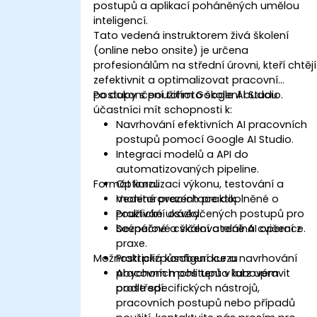
postupů a aplikací poháněných umělou
inteligencí.
Tato vedená instruktorem živá školení
(online nebo onsite) je určena
profesionálům na střední úrovni, kteří chtějí
zefektivnit a optimalizovat pracovní
postupy s použitím Google AI Studio.
Po dokončení tohoto školení budou
účastníci mít schopnosti k:
Navrhování efektivních AI pracovních
postupů pomocí Google AI Studio.
Integraci modelů a API do
automatizovaných pipeline.
Formát kurzu
Optimalizaci výkonu, testování a
monitorovacích praktik.
Vedené prezentace doplněné o
Používání osvědčených postupů pro
praktické ukázky.
bezpečné a škálovatelné AI operace.
Scénářové cvičení a reálná cvičení z
praxe.
Možnosti přizpůsobení kurzu
Praktická konfigurace a navrhování
pracovních postupů v labovém
Abychom mohli tento kurz upravit
prostředí.
podle specifických nástrojů,
pracovních postupů nebo případů