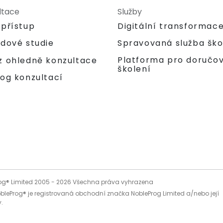
ltace
Služby
 přístup
Digitální transformac
adové studie
Spravovaná služba ško
Platforma pro doručo
z ohledně konzultace
školení
og konzultací
og® Limited 2005 -
2026
Všechna práva vyhrazena
bleProg® je registrovaná obchodní značka NobleProg Limited a/nebo její
.