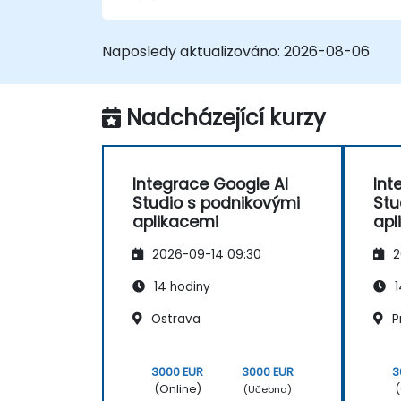
Navrhnout a realizovat pracovní
postupy řízené umělou inteligencí.
Použít podmíněnou logiku k vytvoření
Naposledy aktualizováno:
2026-08-06
chytřejší automatizace.
Sledovat a optimalizovat
automatizované pracovní postupy za
Nadcházející kurzy
účelem zvýšení jejich efektivity.
Integrace Google AI
Int
Studio s podnikovými
Stu
aplikacemi
apl
2026-09-14 09:30
2
14 hodiny
1
Ostrava
P
3000 EUR
3000 EUR
3
(Online)
(
(Učebna)