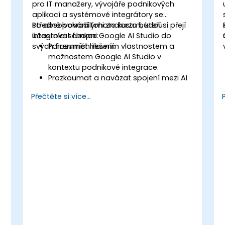
pro IT manažery, vývojáře podnikových
aplikací a systémové integrátory se
středně pokročilými znalostmi, kteří si přejí
Po absolvování tohoto kurzu budou
integrovat funkce Google AI Studio do
účastníci schopni:
svých firemních řešení.
Porozumět hlavním vlastnostem a
možnostem Google AI Studio v
kontextu podnikové integrace.
Prozkoumat a navázat spojení mezi AI
Studiem a podnikovými aplikacemi
Přečtěte si více...
prostřednictvím rozhraní API.
Upravovat modely umělé inteligence
tak, aby vyhovovaly konkrétním
obchodním požadavkům.
Vytvářet pracovní postupy, které
využívají predikce umělé inteligence v
rámci firemních procesů.
Nasazovat řešení založená na
poznatkách a automatizaci
vygenerovaných umělou inteligencí do
podnikových systémů.
Odhalovat problémy a optimalizovat