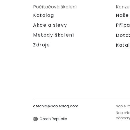
Počítačová školení
Konzu
Katalog
Naše
Akce a slevy
Příp
Metody školení
Dota
Zdroje
Katal
czechia@nobleprog.com
NoblePr
NobleNo
pobočky
Czech Republic