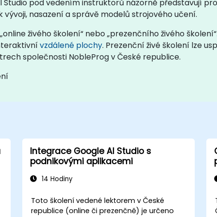
AI Studio pod vedením instruktorů názorně představují pr
o k vývoji, nasazení a správě modelů strojového učení.
online živého školení“ nebo „prezenčního živého školení“
nteraktivní
vzdálené plochy
. Prezenční živé školení lze 
trech společnosti NobleProg v České republice.
ení
ů
Integrace Google AI Studio s
podnikovými aplikacemi
14 Hodiny
Toto školení vedené lektorem v České
republice (online či prezenčně) je určeno