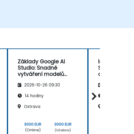
Základy Google AI
Integrace Goo
Studio: Snadné
Studio s pod
vytváření modelů
aplikacemi
umělé inteligence
2026-10-26 09:30
2026-11-09 09
14 hodiny
14 hodiny
Ostrava
Praha, Pražský
3000 EUR
3000 EUR
3000 EUR
(Online)
(Online)
(Učebna)