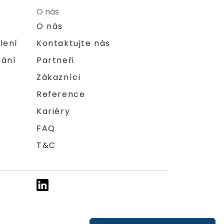
O nás
e
O nás
lení
Kontaktujte nás
vání
Partneři
Zákazníci
Reference
Kariéry
FAQ
T&C