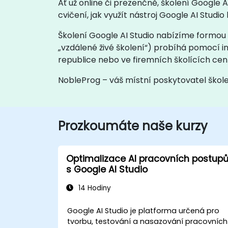
Ať už online či prezenčně, školení Google 
cvičení, jak využít nástroj Google AI Studi
Školení Google AI Studio nabízíme formou „
„vzdálené živé školení“) probíhá pomocí i
republice nebo ve firemních školících cen
NobleProg – váš místní poskytovatel škol
Prozkoumáte naše kurzy
Optimalizace AI pracovních postup
s Google AI Studio
14 Hodiny
Google AI Studio je platforma určená pro
tvorbu, testování a nasazování pracovních