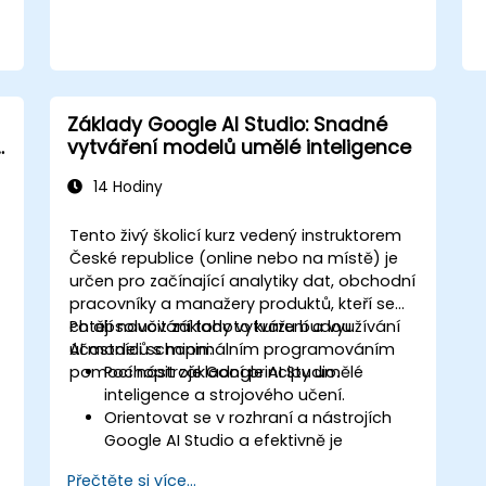
integrace tak, aby byly škálovatelné a
efektivní.
Základy Google AI Studio: Snadné
vytváření modelů umělé inteligence
14 Hodiny
Tento živý školicí kurz vedený instruktorem
České republice (online nebo na místě) je
určen pro začínající analytiky dat, obchodní
pracovníky a manažery produktů, kteří se
chtějí naučit základy vytváření a využívání
Po absolvování tohoto kurzu budou
AI modelů s minimálním programováním
účastníci schopni:
pomocí nástroje Google AI Studio.
Pochopit základní principy umělé
inteligence a strojového učení.
Orientovat se v rozhraní a nástrojích
Google AI Studio a efektivně je
používat.
Přečtěte si více...