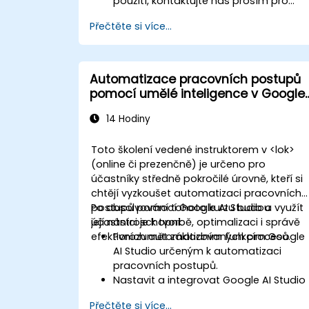
použití, kontaktujte nás prosím pro
personalizaci školení.
Přečtěte si více...
Automatizace pracovních postupů
pomocí umělé inteligence v Google
AI Studio
14 Hodiny
Toto školení vedené instruktorem v <lok>
(online či prezenčně) je určeno pro
účastníky středně pokročilé úrovně, kteří si
chtějí vyzkoušet automatizaci pracovních
postupů pomocí Google AI Studio a využít
Po absolvování tohoto kurzu budou
její nástroje k tvorbě, optimalizaci i správě
účastníci schopni:
efektivních automatizovaných procesů.
Porozumět základním funkcím Google
AI Studio určeným k automatizaci
pracovních postupů.
Nastavit a integrovat Google AI Studio
s dalšími nástroji.
Přečtěte si více...