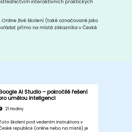
ostřednictvím interaktivních praktických
. Online živé školení (také označované jako
uspořádat přímo na místě zákazníka v České
Google AI Studio – pokročilé řešení
pro umělou inteligenci
21 Hodiny
Toto školení pod vedením instruktora v
České republice (online nebo na místě) je