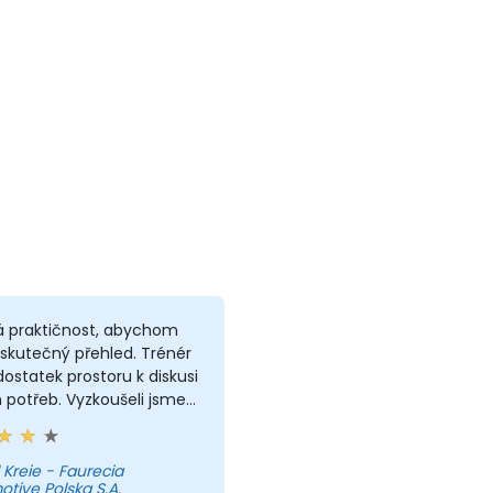
á praktičnost, abychom
i skutečný přehled. Trénér
ostatek prostoru k diskusi
 potřeb. Vyzkoušeli jsme
 věcí, které nám mohly
i a které nebyly přímo v
amu.
 Kreie - Faurecia
tive Polska S.A.