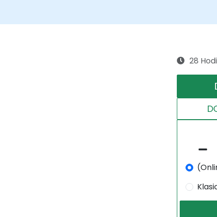
28 Hod
D
(Onli
Klas