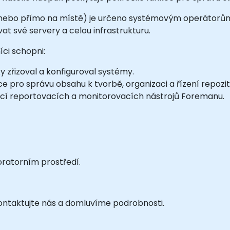
 nebo přímo na místě) je určeno systémovým operátorům 
t své servery a celou infrastrukturu.
ci schopni:
 zřizoval a konfiguroval systémy.
ce pro správu obsahu k tvorbě, organizaci a řízení repozit
ocí reportovacích a monitorovacích nástrojů Foremanu.
oratorním prostředí.
 kontaktujte nás a domluvíme podrobnosti.