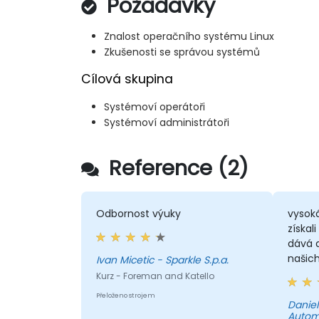
Požadavky
Znalost operačního systému Linux
Zkušenosti se správou systémů
Cílová skupina
Systémoví operátoři
Systémoví administrátoři
Reference (2)
Odbornost výuky
vysok
získal
dává d
našich
Ivan Micetic - Sparkle S.p.a.
mnoho
Kurz - Foreman and Katello
pomoc
Přeloženo strojem
progr
Daniel
Automo