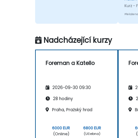
Kurz -
Přeloženo
Nadcházející kurzy
Foreman a Katello
For
2026-09-30 09:30
2
28 hodiny
2
Praha, Pražský hrad
B
6000 EUR
6800 EUR
6
(Online)
(
(Učebna)