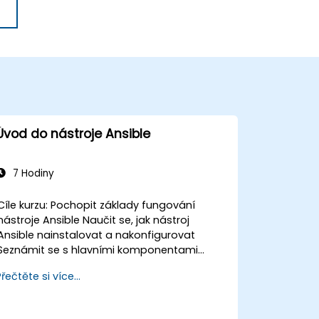
Úvod do nástroje Ansible
7 Hodiny
íle kurzu: Pochopit základy fungování
nástroje Ansible Naučit se, jak nástroj
Ansible nainstalovat a nakonfigurovat
Seznámit se s hlavními komponentami
nástroje Ansible: Playbooky, moduly a
Přečtěte si více...
inventár Implementovat automatizační
úlohy pomocí nástroje Ansible Spouštět
Playbooky pro správu a automatizaci