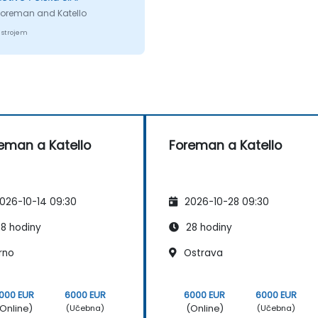
 Foreman and Katello
 strojem
eman a Katello
Foreman a Katello
026-10-14 09:30
2026-10-28 09:30
8 hodiny
28 hodiny
rno
Ostrava
000 EUR
6000 EUR
6000 EUR
6000 EUR
Online)
(Online)
(Učebna)
(Učebna)