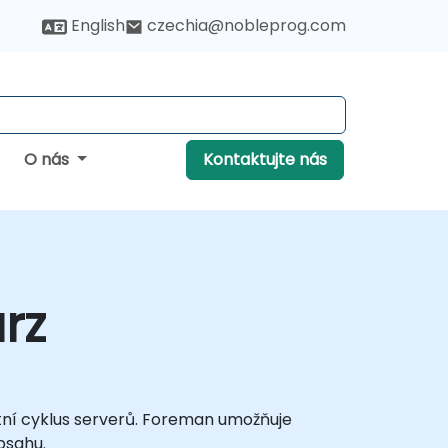
English
czechia@nobleprog.com
O nás
Kontaktujte nás
rz
otní cyklus serverů. Foreman umožňuje
bsahu.