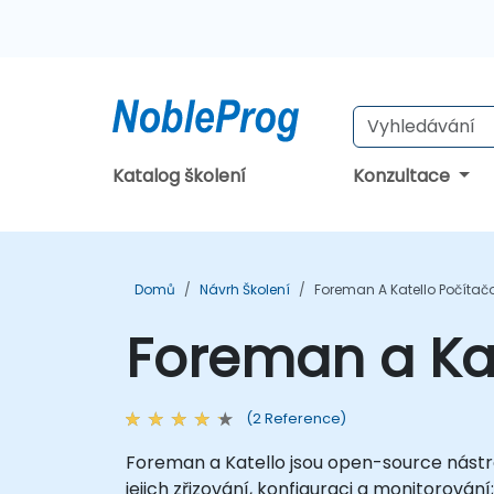
Katalog školení
Konzultace
Domů
Návrh Školení
Foreman A Katello Počítač
Foreman a Kat
(2 Reference)
Foreman a Katello jsou open-source nástro
jejich zřizování, konfiguraci a monitorová