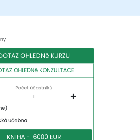
iny
DOTAZ OHLEDNě KURZU
OTAZ OHLEDNě KONZULTACE
Počet účastníků
ne)
ická učebna