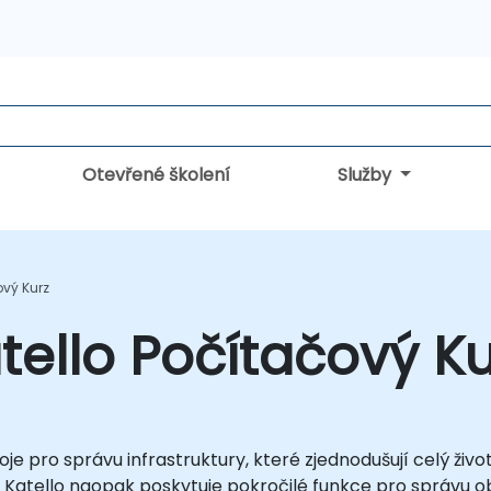
Otevřené školení
Služby
ový Kurz
ello Počítačový Ku
je pro správu infrastruktury, které zjednodušují celý živ
ní; Katello naopak poskytuje pokročilé funkce pro správu o