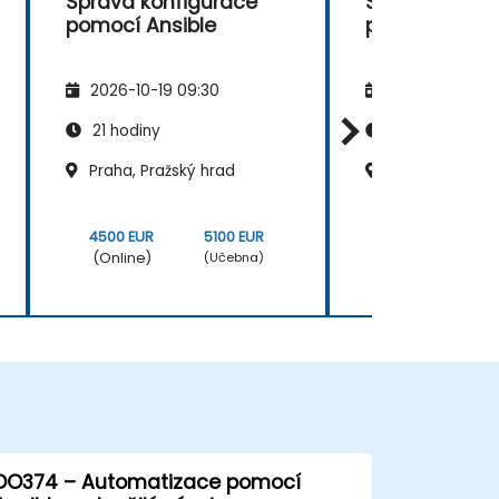
Správa konfigurace
Správa konfi
pomocí Ansible
pomocí Ansib
2026-10-19 09:30
2026-11-02 09
21 hodiny
21 hodiny
Praha, Pražský hrad
Brno
4500 EUR
5100 EUR
4500 EUR
(Online)
(Online)
(Učebna)
DO374 – Automatizace pomocí