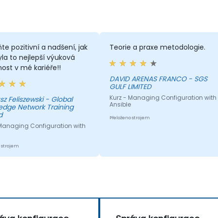
te pozitivní a nadšení, jak
Teorie a praxe metodologie.
Byla to nejlepší výuková
ost v mé kariéře!!
DAVID ARENAS FRANCO - SGS
GULF LIMITED
Kurz - Managing Configuration with
z Feliszewski - Global
Ansible
edge Network Training
d
Přeloženo strojem
 Managing Configuration with
 strojem