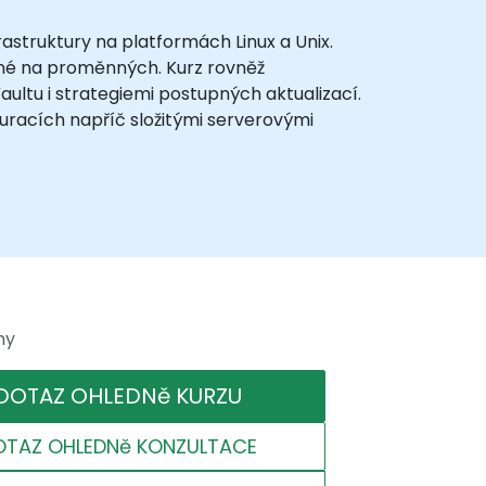
struktury na platformách Linux a Unix.
žené na proměnných. Kurz rovněž
ltu i strategiemi postupných aktualizací.
racích napříč složitými serverovými
ny
DOTAZ OHLEDNě KURZU
OTAZ OHLEDNě KONZULTACE