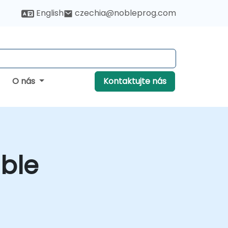
English
czechia@nobleprog.com
O nás
Kontaktujte nás
ble