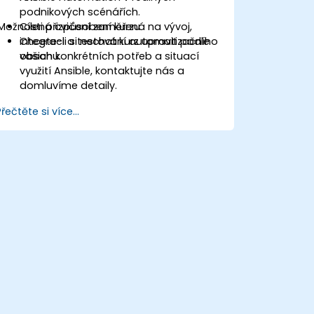
podnikových scénářích.
Možnosti přizpůsobení kurzu
Cílená cvičení zaměřená na vývoj,
integraci a testování automatizačního
Chcete-li si nechat kurz upravit podle
obsahu.
vašich konkrétních potřeb a situací
využití Ansible, kontaktujte nás a
domluvíme detaily.
Přečtěte si více...