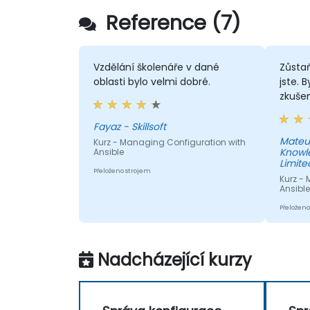
Reference (7)
Vzdělání školenáře v dané
Zůstaň
oblasti bylo velmi dobré.
jste. 
zkušen
Fayaz - Skillsoft
Mateus
Kurz - Managing Configuration with
Knowl
Ansible
Limite
Přeloženo strojem
Kurz -
Ansible
Přeloženo
Nadcházející kurzy