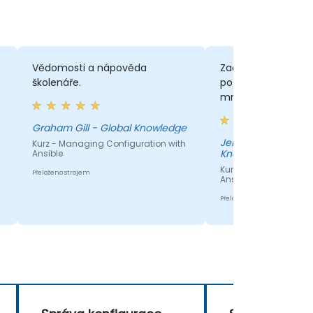
Vědomosti a nápověda
Začínáme úplně od
školenáře.
postupujeme poma
množstvím příklad
Graham Gill - Global Knowledge
Jeroen Ledeboer - 
Kurz - Managing Configuration with
Knowledge
Ansible
Kurz - Managing Conf
Přeloženo strojem
Ansible
Přeloženo strojem