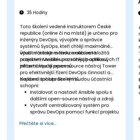
35 Hodiny
Toto školení vedené instruktorem České
republice (online či na místě) je určeno pro
inženýry DevOps, vývojáře a správce
systémů SysOps, kteří chtějí maximálně
využít nástroje a funkce nabízené
Účastníci také mohou realizovat složitá
projektem Ansible pro rozvoj podnikových IT
nasazení Ansible u rozsáhlých aplikací,
infrastruktur a procesů.
přičemž využijí open-source nástroj Tower
pro efektivnější řízení DevOps činností a
zlepšení spolupráce týmů.
Na konci tohoto školení budou účastníci
schopni:
Instalovat a nastavit Ansible spolu s
dalšími open-source nástroji a zdroji.
Vytvořit centralizovaný systém pro
správu DevOps pomocí funkcí projektu
Ansible.
Přečtěte si více...
Používat automatizační nástroje a
pokročilé funkce Ansible k realizaci
přístupu CI/CD.