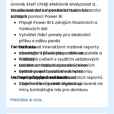
úrovně, kteří chtějí efektivně analyzovat a
vizualizovat data o peněžních tocích a
Po absolvování tohoto kurzu budou účastníci
mzdách pomocí Power BI.
schopni:
Připojit Power BI k zdrojům finančních a
mzdových dat.
Vytvářet řídicí panely pro sledování
přílivu a odlivu peněz.
Forma kurzu
Sestavovat interaktivní mzdové reporty
obsahující klíčové personální ukazatele a
Interaktivní přednášky a diskuze
náklady.
Praktická cvičení s využitím ukázkových
Modelovat časová data za účelem
sad dat o mzdách a peněžních tocích
vyhodnocení trendů a odchylek.
Reálné projekty zaměřené na tvorbu
Možnosti přizpůsobení kurzu
Automatizovat tvorbu finančních reportů
reportů a jejich automatizaci
a jejich sdílení v celé organizaci.
Chcete-li si objednat školení upravené na
míru, kontaktujte nás pro domluvu.
Přečtěte si více...