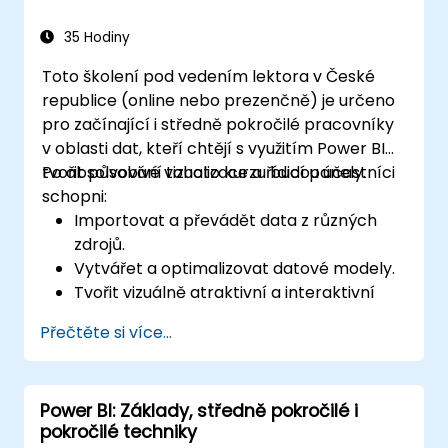
35 Hodiny
Toto školení pod vedením lektora v České
republice (online nebo prezenčně) je určeno
pro začínající i středně pokročilé pracovníky
v oblasti dat, kteří chtějí s využitím Power BI
tvořit působivé vizualizace a řídicí panely.
Po absolvování tohoto kurzu budou účastníci
schopni:
Importovat a převádět data z různých
zdrojů.
Vytvářet a optimalizovat datové modely.
Tvořit vizuálně atraktivní a interaktivní
reporty i řídicí panely.
Přečtěte si více...
Aplikovat osvědčené postupy při tvorbě
vizualizací a návrhu panelů.
Využívat pokročilé funkce Power BI k
Power BI: Základy, středně pokročilé i
hloubkové analýze dat.
pokročilé techniky