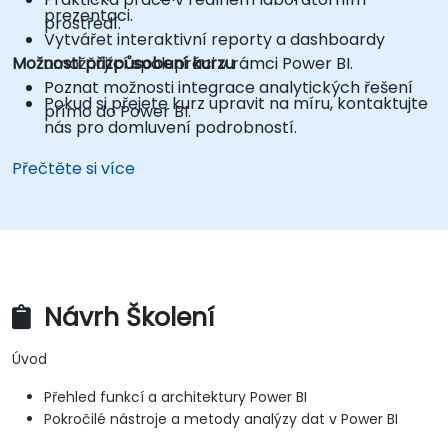
prezentaci.
prostředí.
Vytvářet interaktivní reporty a dashboardy
Možnosti přizpůsobení kurzu
umožňující spolupráci v rámci Power BI.
Poznat možnosti integrace analytických řešení
Pokud si přejete kurz upravit na míru, kontaktujte
přímo do Power BI.
nás pro domluvení podrobností.
Přečtěte si více
Návrh Školení
Úvod
Přehled funkcí a architektury Power BI
Pokročilé nástroje a metody analýzy dat v Power BI