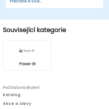
Přečtěte si více...
pro lepší zpracování dat.
Tvořit a přizpůsobovat interaktivní
dashboardy a reporty.
Publikovat, sdílet a exportovat reporty
pro vnitropodnikové použití.
Související kategorie
Power BI
Počítačová školení
Katalog
Akce a slevy