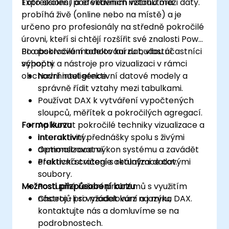
Expressions) a efektivních vztahů mezi daty.
Toto školení pod vedením instruktora
probíhá živě (online nebo na místě) a je
určeno pro profesionály na středně pokročilé
úrovni, kteří si chtějí rozšířit své znalosti Power
BI o pokročilé modelování dat, vlastní
Po absolvování tohoto kurzu budou účastníci
výpočty a nástroje pro vizualizaci v rámci
schopni:
obchodní inteligence.
Navrhnout efektivní datové modely a
správně řídit vztahy mezi tabulkami.
Používat DAX k vytváření vypočtených
sloupců, měřítek a pokročilých agregací.
Forma kurzu
Aplikovat pokročilé techniky vizualizace a
interaktivity.
Interaktivní přednášky spolu s živými
Optimalizovat výkon systému a zavádět
demonstracemi.
efektivní strategie aktualizace dat.
Praktická cvičení s reálnými datovými
soubory.
Možnosti přizpůsobení kurzu
Postupné řešení problémů s využitím
nástrojů pro modelování a jazyka DAX.
Chcete-li si vyžádat kurz na míru,
kontaktujte nás a domluvíme se na
podrobnostech.