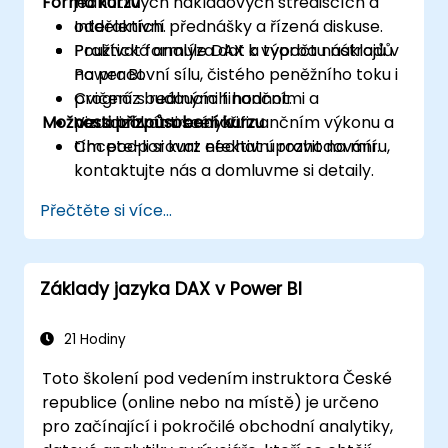
Forma kurzu
jednotlivých nákladových střediscích a
odděleních.
Interaktivní přednášky a řízená diskuse.
Používat formule DAX k výpočtu nákladů
Praktická analýza dat a tvorba nástrojů v
na pracovní sílu, čistého peněžního toku i
Power BI.
prognóz budoucích hodnot.
Cvičení s reálnými finančními a
Možnosti přizpůsobení kurzu
Vizualizovat trendy v finančním výkonu a
personálními scénáři.
tím podporovat efektivní rozhodování.
Chcete-li si kurz nechat upravit na míru,
kontaktujte nás a domluvme si detaily.
Přečtěte si více...
Základy jazyka DAX v Power BI
21 Hodiny
Toto školení pod vedením instruktora České
republice (online nebo na místě) je určeno
pro začínající i pokročilé obchodní analytiky,