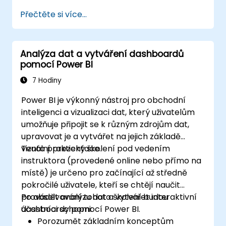
Přečtěte si více...
Analýza dat a vytváření dashboardů
pomocí Power BI
7 Hodiny
Power BI je výkonný nástroj pro obchodní
inteligenci a vizualizaci dat, který uživatelům
umožňuje připojit se k různým zdrojům dat,
upravovat je a vytvářet na jejich základě
vizuální prezentace.
Tento praktický školení pod vedením
instruktora (provedené online nebo přímo na
místě) je určeno pro začínající až středně
pokročilé uživatele, kteří se chtějí naučit
provádět analýzu dat a vytvářet interaktivní
Po absolvování tohoto školení budou
dashboardy pomocí Power BI.
účastníci schopni:
Porozumět základním konceptům