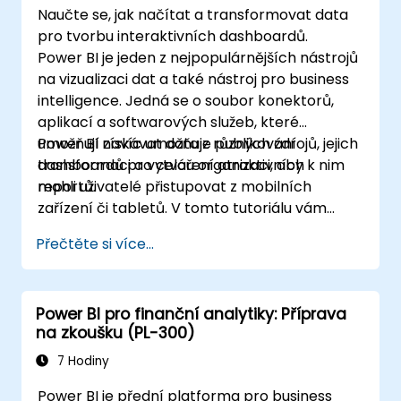
Naučte se, jak načítat a transformovat data
pro tvorbu interaktivních dashboardů.
Power BI je jeden z nejpopulárnějších nástrojů
na vizualizaci dat a také nástroj pro business
intelligence. Jedná se o soubor konektorů,
aplikací a softwarových služeb, které
umožňují získávat data z různých zdrojů, jejich
Power BI navíc umožňuje publikování
transformaci a vytváření atraktivních
dashboardů pro celou organizaci, aby k nim
reportů.
mohli uživatelé přistupovat z mobilních
zařízení či tabletů. V tomto tutoriálu vám
ukážeme postupný proces propojení s více
Přečtěte si více...
datovými zdroji, transformaci dat a tvorbu
reportů – např. grafů, tabulek, matic či map.
Power BI pro finanční analytiky: Příprava
na zkoušku (PL-300)
7 Hodiny
Power BI je přední platforma pro business