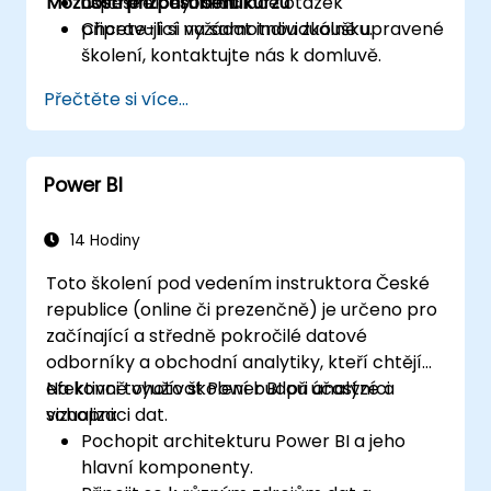
Možnosti přizpůsobení kurzu
úspěšné certifikaci.
Cvičné úlohy i simulace otázek
připravující na samotnou zkoušku.
Chcete-li si vyžádat individuálně upravené
školení, kontaktujte nás k domluvě.
Přečtěte si více...
Power BI
14 Hodiny
Toto školení pod vedením instruktora České
republice (online či prezenčně) je určeno pro
začínající a středně pokročilé datové
odborníky a obchodní analytiky, kteří chtějí
efektivně využívat Power BI při analýze a
Na konci tohoto školení budou účastníci
vizualizaci dat.
schopni:
Pochopit architekturu Power BI a jeho
hlavní komponenty.