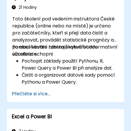
21 Hodiny
Toto školení pod vedením instruktora České
republice (online nebo na místě) je určeno
pro začátečníky, kteří si přejí data čistit a
analyzovat, provádět statistické prognózy a
pomocí těchto nástrojů vytvářet informativní
Po absolvování tohoto školení budou
vizualizace.
účastníci schopni:
Pochopit základy použití Pythonu, R,
Power Query a Power BI při analýze dat.
Čistit a organizovat datové sady pomocí
Pythonu a Power Query.
Provádět statistickou analýzu a prognózy
Přečtěte si více...
v prostředí R.
Vytvářet profesionální řídicí panely a
reporty pomocí Power BI.
Excel a Power BI
Efektivně integrovat a analyzovat data z
různých zdrojů.