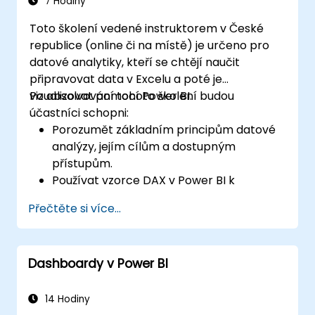
7 Hodiny
Toto školení vedené instruktorem v České
republice (online či na místě) je určeno pro
datové analytiky, kteří se chtějí naučit
připravovat data v Excelu a poté je
vizualizovat pomocí Power BI.
Po absolvování tohoto školení budou
účastníci schopni:
Porozumět základním principům datové
analýzy, jejím cílům a dostupným
přístupům.
Používat vzorce DAX v Power BI k
provádění složitých výpočtů.
Přečtěte si více...
Vytvářet a používat vizualizace a grafy
pro konkrétní analytické účely.
Importovat data pomocí Power View,
Dashboardy v Power BI
čímž přejdou z kombinovaného prostředí
Excel + Power BI k samostatnému řešení
Power BI.
14 Hodiny