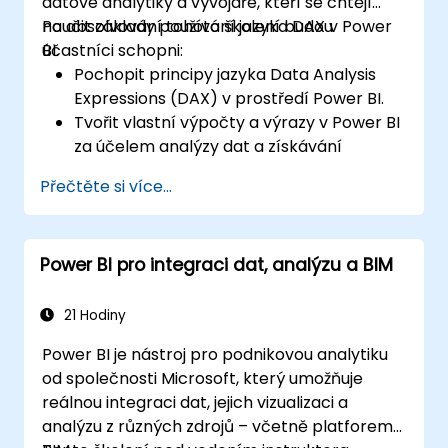
datové analytiky a vývojáře, kteří se chtějí
naučit základy používání jazyka DAX v Power
Po absolvování tohoto školení budou
BI.
účastníci schopni:
Pochopit principy jazyka Data Analysis
Expressions (DAX) v prostředí Power BI.
Tvořit vlastní výpočty a výrazy v Power BI
za účelem analýzy dat a získávání
poznatků.
Přečtěte si více...
Seznámit se s osvědčenými postupy pro
optimalizaci výkonu jazyka DAX.
Power BI pro integraci dat, analýzu a BIM
21 Hodiny
Power BI je nástroj pro podnikovou analytiku
od společnosti Microsoft, který umožňuje
reálnou integraci dat, jejich vizualizaci a
analýzu z různých zdrojů – včetně platforem