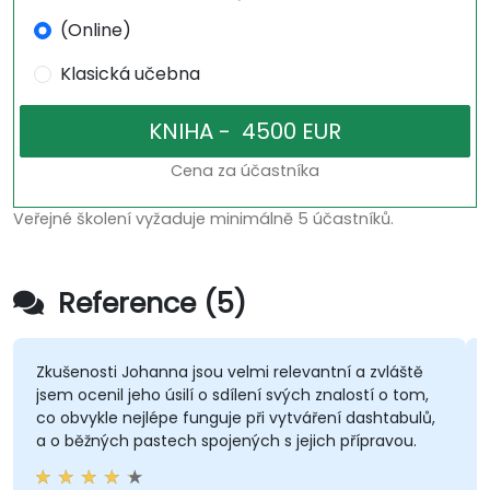
(Online)
Klasická učebna
Cena za účastníka
Veřejné školení vyžaduje minimálně 5 účastníků.
Reference (5)
šenosti Johanna jsou velmi relevantní a zvláště
Johannův
 ocenil jeho úsilí o sdílení svých znalostí o tom,
přizpůs
obvykle nejlépe funguje při vytváření dashtabulů,
pokroku.
 běžných pastech spojených s jejich přípravou.
Isidro d