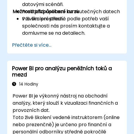
datovými scénáři.
Možnosti přizpůsobení kurzu
Praktická aplikace na skutečných datech
v živém prostředí.
Pro školení přesně podle potřeb vaší
společnosti nás prosím kontaktujte a
domluvme se na detailech.
Přečtěte si více...
Power BI pro analýzu peněžních toků a
mezd
14 Hodiny
Power BI je výkonný nástroj na obchodní
analýzy, který slouží k vizualizaci finančních a
provozních dat.
Toto živé školení vedené instruktorem (online
nebo prezenčně) je určeno pro finanční a
personální odborníky středně pokročilé