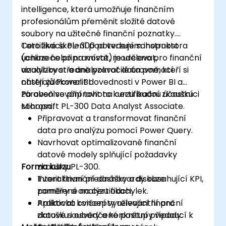
intelligence, která umožňuje finančním
profesionálům přeměnit složité datové
soubory na užitečné finanční poznatky.
Certifikace PL-300 potvrzuje schopnost
Toto živé školení pod vedením instruktora
uchazeče připravovat, modelovat,
(online nebo na místě) je určeno pro finanční
vizualizovat a analyzovat data pomocí
analytiky středně pokročilé úrovně, kteří si
nástrojů Power BI.
chtějí zdokonalit dovednosti v Power BI a
zároveň se připravit na certifikační zkoušku
Po absolvování tohoto kurzu budou účastníci
Microsoft PL-300 Data Analyst Associate.
schopni:
Připravovat a transformovat finanční
data pro analýzu pomocí Power Query.
Navrhovat optimalizované finanční
datové modely splňující požadavky
Forma kurzu
zkoušky PL-300.
Tvorit finanční dashboardy obsahující KPI,
Interaktivní přednášky a diskuze
poměry a analýzu odchylek.
zaměřené na certifikaci.
Aplikovat koncepty relevantní pro
Praktická cvičení využívající finanční
zkoušku i osvědčené postupy vedoucí k
datové soubory a konkrétní případy.