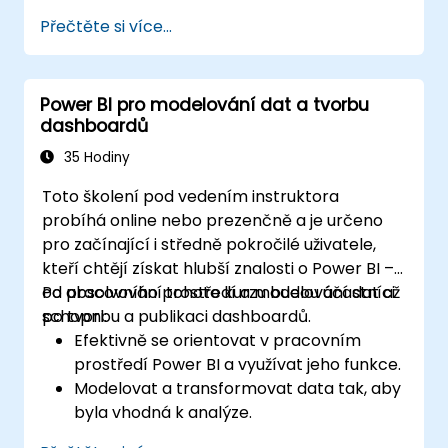
Přečtěte si více...
Power BI pro modelování dat a tvorbu
dashboardů
35 Hodiny
Toto školení pod vedením instruktora
probíhá online nebo prezenčně a je určeno
pro začínající i středně pokročilé uživatele,
kteří chtějí získat hlubší znalosti o Power BI –
od pracovního prostředí a modelování dat až
Po absolvování tohoto kurzu budou účastníci
po tvorbu a publikaci dashboardů.
schopni:
Efektivně se orientovat v pracovním
prostředí Power BI a využívat jeho funkce.
Modelovat a transformovat data tak, aby
byla vhodná k analýze.
Používat základní funkce a výpočty DAX