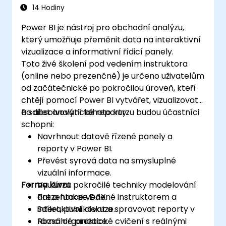
14 Hodiny
Power BI je nástroj pro obchodní analýzu,
který umožňuje přeměnit data na interaktivní
vizualizace a informativní řídicí panely.
Toto živé školení pod vedením instruktora
(online nebo prezenčně) je určeno uživatelům
od začátečnické po pokročilou úroveň, kteří
chtějí pomocí Power BI vytvářet, vizualizovat
a sdílet analytické reporty.
Po absolvování tohoto kurzu budou účastníci
schopni:
Navrhnout datově řízené panely a
reporty v Power BI.
Převést syrová data na smysluplné
vizuální informace.
Forma kurzu
Využívat pokročilé techniky modelování
dat a funkce DAX.
Prezentace vedené instruktorem a
Sdílet, publikovat a spravovat reporty v
interaktivní diskuze.
rámci organizace.
Rozsáhlé praktické cvičení s reálnými