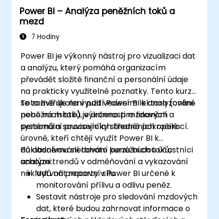
Power BI – Analýza peněžních toků a
mezd
7 Hodiny
Power BI je výkonný nástroj pro vizualizaci dat
a analýzu, který pomáhá organizacím
převádět složité finanční a personální údaje
na prakticky využitelné poznatky. Tento kurz
se zaměřuje na využití Power BI k analyzování
Toto živé školení pod vedením lektora (online
peněžních toků, výkonnosti mzdových
nebo na místě) je určeno pro finanční a
systémů a souvisejících finančních operací.
personální pracovníky středně pokročilé
úrovně, kteří chtějí využít Power BI k
důkladnému sledování peněžních toků,
Po absolvování tohoto kurzu budou účastníci
analýze trendů v odměňování a vykazování
schopni:
nákladů na pracovní sílu.
Vytvořit reporty v Power BI určené k
monitorování přílivu a odlivu peněz.
Sestavit nástroje pro sledování mzdových
dat, které budou zahrnovat informace o