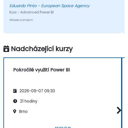
ardo Pinto - European Space Agency
Kurz - Ad
 - Advanced Power BI
Přeloženo st
ženo strojem
Nadcházející kurzy
Pokročilé využití Power BI
2026-09-07 09:30
21 hodiny
Brno