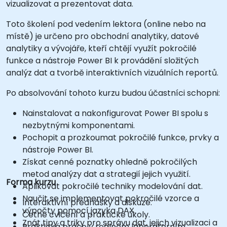
vizualizovat a prezentovat data.
Toto školení pod vedením lektora (online nebo na
místě) je určeno pro obchodní analytiky, datové
analytiky a vývojáře, kteří chtějí využít pokročilé
funkce a nástroje Power BI k provádění složitých
analýz dat a tvorbě interaktivních vizuálních reportů.
Po absolvování tohoto kurzu budou účastníci schopni:
Nainstalovat a nakonfigurovat Power BI spolu s
nezbytnými komponentami.
Pochopit a prozkoumat pokročilé funkce, prvky a
nástroje Power BI.
Získat cenné poznatky ohledně pokročilých
metod analýzy dat a strategií jejich využití.
Forma kurzu
Aplikovat pokročilé techniky modelování dat.
Naučit se implementovat pokročilé vzorce a
Interaktivní přednášky a diskuze.
výpočty pomocí jazyka DAX.
Četné cvičení a praktické úkoly.
Znát tipy a triky pro správu dat, jejich vizualizaci a
Praktická práce v reálném laboratorním