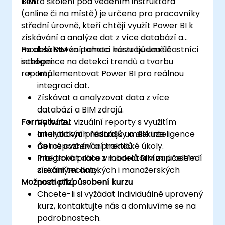
BIM.
Tento školení pod vedením instruktora
(online či na místě) je určeno pro pracovníky
střední úrovně, kteří chtějí využít Power BI k
získávání a analýze dat z více databází a
modelů BIM za pomoci nástrojů umělé
Po absolvování tohoto kurzu budou účastníci
inteligence na detekci trendů a tvorbu
schopni:
reportů.
Implementovat Power BI pro reálnou
integraci dat.
Získávat a analyzovat data z více
databází a BIM zdrojů.
Forma kurzu
Vytvářet vizuální reporty s využitím
analytických nástrojů umělé inteligence
Interaktivní přednášky a diskuze.
na rozpoznávání trendů.
Četné cvičení a praktické úkoly.
Integrovat data z modelů BIM za účelem
Praktická práce v laboratorním prostředí
získání technických i manažerských
s reálnými daty.
Možnosti přizpůsobení kurzu
poznatků.
Chcete-li si vyžádat individuálně upravený
kurz, kontaktujte nás a domluvíme se na
podrobnostech.