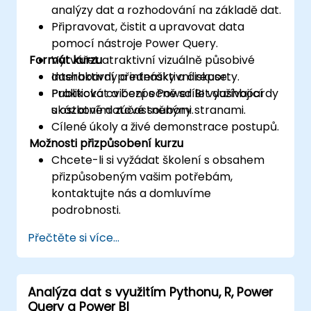
analýzy dat a rozhodování na základě dat.
Připravovat, čistit a upravovat data
pomocí nástroje Power Query.
Formát kurzu
Vytvářet atraktivní vizuálně působivé
dashboardy a interaktivní reporty.
Interaktivní přednášky a diskuse.
Publikovat a bezpečně sdílet dashboardy
Praktická cvičení s Power BI využívající
s ostatními zúčastněnými stranami.
ukázkové datové soubory.
Cílené úkoly a živé demonstrace postupů.
Možnosti přizpůsobení kurzu
Chcete-li si vyžádat školení s obsahem
přizpůsobeným vašim potřebám,
kontaktujte nás a domluvíme
podrobnosti.
Přečtěte si více...
Analýza dat s využitím Pythonu, R, Power
Query a Power BI