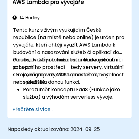
AWS Lambda pro vývojáře
hlediska výkonu i efektivity nákladů.
14 Hodiny
Tento kurz s živým výukujícím České
republice (na místě nebo online) je určen pro
vývojáře, kteří chtějí využít AWS Lambda k
budování a nasazování služeb či aplikací do
cloudu, aniž by se museli starat o zajištění
Po absolvování tohoto kurzu budou účastníci
provozního prostředí – tedy servery, virtuální
schopni:
stroje, kontejnery, dostupnost, škálovatelnost
Konfigurovat AWS Lambda tak, aby
nebo úložiště.
spouštěla danou funkci.
Porozumět konceptu FaaS (Funkce jako
služba) a výhodám serverless vývoje.
Vytvářet, nahrávat a spouštět funkce
Přečtěte si více...
AWS Lambda.
Integrovat funkce Lambda s různými
zdroji událostí.
Naposledy aktualizováno:
2024-09-25
Balit, nasazovat, monitorovat a řešit