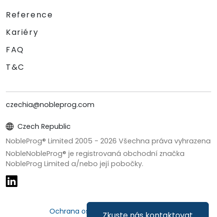
Reference
Kariéry
FAQ
T&C
czechia@nobleprog.com
Czech Republic
NobleProg® Limited 2005 -
2026
Všechna práva vyhrazena
NobleNobleProg® je registrovaná obchodní značka
NobleProg Limited a/nebo její pobočky.
Ochrana osobních údajů a cookies
Zkuste nás kontaktovat