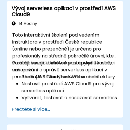
Integrovat služby AWS jako Lambda, EC2 a
Vývoj serverless aplikací v prostředí AWS
S3 do postupů DevOps.
Cloud9
Používat systémy pro správu verzí kódu
typu GitHub či GitLab v rámci AWS Cloud9.
14 Hodiny
Toto interaktivní školení pod vedením
instruktora v prostředí České republice
(online nebo prezenčně) je určeno pro
profesionály na středně pokročilé úrovni, kteří
si chtějí osvojit efektivní postupy při tvorbě,
Po absolvování tohoto kurzu budou účastníci
nasazování a správě serverless aplikací v
schopni:
prostředí AWS Cloud9 a AWS Lambda.
Pochopit základy serverless architektury.
Nastavit prostředí AWS Cloud9 pro vývoj
serverless aplikací.
Vytvářet, testovat a nasazovat serverless
aplikace pomocí nástroje AWS Lambda.
Přečtěte si více...
Integrovat AWS Lambda s dalšími
službami AWS, jako jsou API Gateway a S3.
Optimalizovat serverless aplikace z