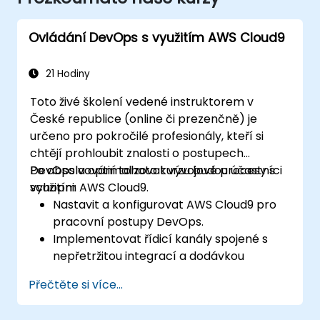
Ovládání DevOps s využitím AWS Cloud9
21 Hodiny
Toto živé školení vedené instruktorem v
České republice (online či prezenčně) je
určeno pro pokročilé profesionály, kteří si
chtějí prohloubit znalosti o postupech
DevOps a optimalizovat vývojové procesy s
Po absolvování tohoto kurzu budou účastníci
využitím AWS Cloud9.
schopni:
Nastavit a konfigurovat AWS Cloud9 pro
pracovní postupy DevOps.
Implementovat řídicí kanály spojené s
nepřetržitou integrací a dodávkou
(CI/CD).
Přečtěte si více...
Automatizovat testování, monitorování a
nasazování pomocí AWS Cloud9.