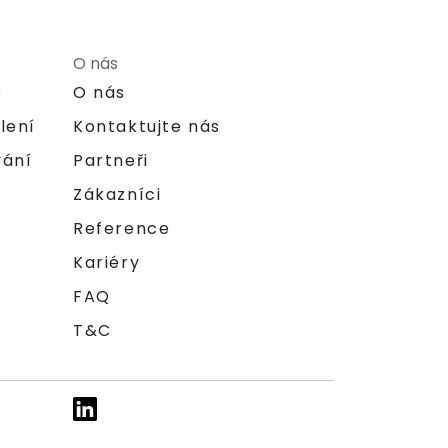
O nás
e
O nás
lení
Kontaktujte nás
vání
Partneři
Zákazníci
Reference
Kariéry
FAQ
T&C