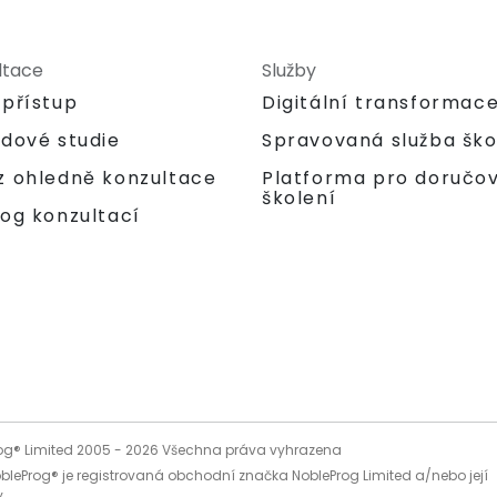
ltace
Služby
 přístup
Digitální transformac
adové studie
Spravovaná služba ško
Platforma pro doručo
z ohledně konzultace
školení
og konzultací
og® Limited 2005 -
2026
Všechna práva vyhrazena
bleProg® je registrovaná obchodní značka NobleProg Limited a/nebo její
.