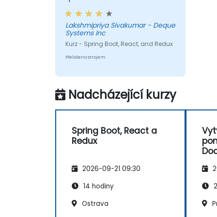
Lakshmipriya Sivakumar - Deque
Systems Inc
Kurz - Spring Boot, React, and Redux
Přeloženo strojem
Nadcházející kurzy
Spring Boot, React a
Vyt
Redux
pom
Doc
2026-09-21 09:30
2
14 hodiny
2
Ostrava
P