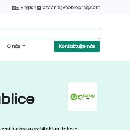
English
czechia@nobleprog.com
O nás
Kontaktujte nás
blice
lavní funkce a architekturu tohoto