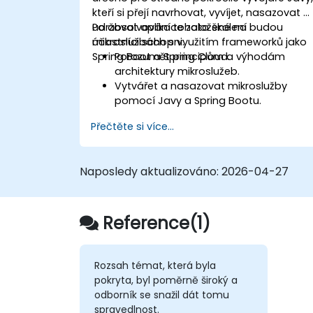
kteří si přejí navrhovat, vyvíjet, nasazovat a
udržovat aplikace založené na
Po absolvování tohoto školení budou
mikroslužbách s využitím frameworků jako
účastníci schopni:
Spring Boot a Spring Cloud.
Porozumět principům a výhodám
architektury mikroslužeb.
Vytvářet a nasazovat mikroslužby
pomocí Javy a Spring Bootu.
Implementovat mechanismy pro
Přečtěte si více...
vyhledávání služeb, správu konfigurac
a využívání API gateway.
Efektivně zabezpečovat, monitorovat 
Naposledy aktualizováno:
2026-04-27
škálovat mikroslužby.
Nasazovat mikroslužby pomocí
nástrojů Docker a Kubernetes.
Reference(1)
Rozsah témat, která byla
pokryta, byl poměrně široký a
odborník se snažil dát tomu
spravedlnost.