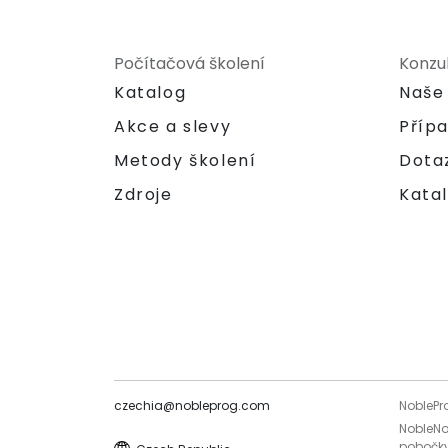
Počítačová školení
Konzu
Katalog
Naše
Akce a slevy
Příp
Metody školení
Dota
Zdroje
Katal
czechia@nobleprog.com
NoblePr
NobleNo
pobočky