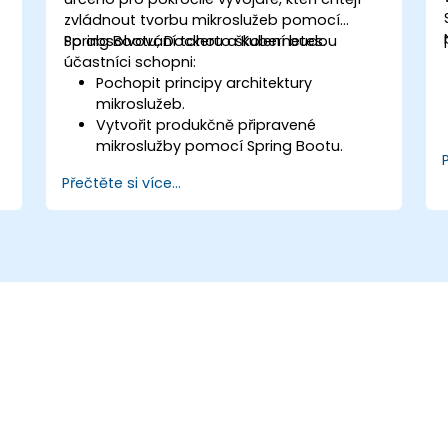
zvládnout tvorbu mikroslužeb pomocí
Spring Bootu, Dockeru a Kubernetes.
Po absolvování tohoto školení budou
účastníci schopni:
Pochopit principy architektury
mikroslužeb.
Vytvořit produkčně připravené
mikroslužby pomocí Spring Bootu.
Porozumět klíčové roli Dockeru při
Přečtěte si více...
e
kontejnerizaci mikroslužeb.
Nakonfigurovat clustery Kubernetes
a
pro nasazení a řízení mikroslužeb.