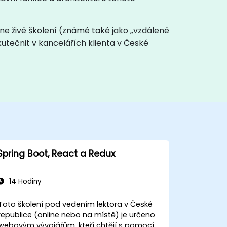
ine živé školení (známé také jako „vzdálené
skutečnit v kancelářích klienta v České
Spring Boot, React a Redux
14 Hodiny
Toto školení pod vedením lektora v České
republice (online nebo na místě) je určeno
webovým vývojářům, kteří chtějí s pomocí