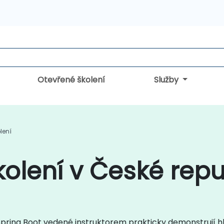
Otevřené školení
Služby
lení
kolení v České repu
 Spring Boot vedené instruktorem prakticky demonstrují h