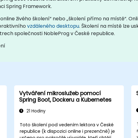
ci Spring Framework.
online živého školení“ nebo „školení přímo na místě“. Onl
teraktivního
vzdáleného desktopu
. Školení na místě lze u
trech společnosti NobleProg v České republice.
ení
Vytváření mikroslužeb pomocí
Spring Boot, Dockeru a Kubernetes
21 Hodiny
Toto školení pod vedením lektora v České
republice (k dispozici online i prezenčně) je
,
určeno pro pokročilé vývojáře, kteří chtějí