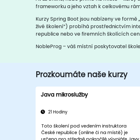
frameworku a jeho vztah k celkovému rám
Kurzy Spring Boot jsou nabízeny ve formě „
živé školení“) probíhá prostřednictvím in
republice nebo ve firemních školících cen
NobleProg – váš místní poskytovatel škol
Prozkoumáte naše kurzy
Java mikroslužby
21 Hodiny
Toto školení pod vedením instruktora
České republice (online či na místě) je
určeno pro středně pokročilé vývojáře Javy