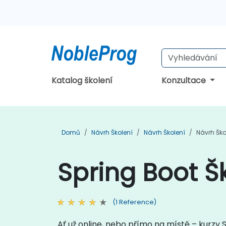
Katalog školení
Konzultace
Domů
Návrh Školení
Návrh Školení
Návrh Ško
Spring Boot Š
(1 Reference)
Ať už online, nebo přímo na místě – kurzy