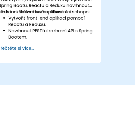
Spring Bootu, Reactu a Reduxu navrhnout
plně funkční webové aplikace.
Na konci školení budou účastníci schopni:
Vytvořit front-end aplikaci pomocí
Reactu a Reduxu.
Navrhnout RESTful rozhraní API s Spring
Bootem.
Zabezpečit webové služby pomocí
Přečtěte si více...
nástrojů Spring Security a tokenů typu
JWT.