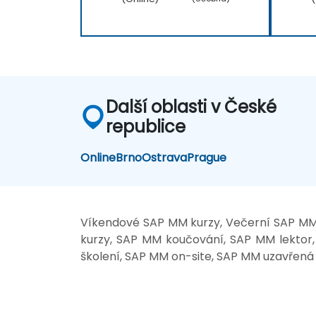
Další oblasti v České
republice
Online
Brno
Ostrava
Prague
Víkendové SAP MM kurzy, Večerní SAP MM 
kurzy, SAP MM koučování, SAP MM lektor
školení, SAP MM on-site, SAP MM uzavřená š