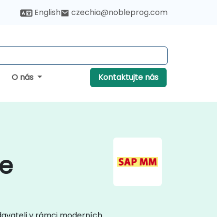
English
czechia@nobleprog.com
O nás
Kontaktujte nás
ce
davateli v rámci moderních