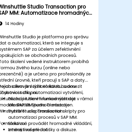
Winshuttle Studio Transaction pro
SAP MM: Automatizace hromadných
změn dat
14 Hodiny
Winshuttle Studio je platforma pro správu
dat a automatizaci, která se integruje s
systémem SAP za účelem zefektivnění
opakujících se obchodních procesů.
Toto školení vedené instruktorem probíhá
formou živého kurzu (online nebo
prezenčně) a je určeno pro profesionály ze
střední úrovně, kteří pracují s SAP a daty.
Jejich cílem je zvýšit efektivitu a omezit
Po absolvování tohoto kurzu budou
chybovost díky automatizaci vytváření,
účastníci schopni:
aktualizací i rušení hromadných dat v rámci
Pochopit hlavní funkce nástroje
modulu SAP MM pomocí nástroje
Winshuttle Studio Transaction.
Winshuttle Studio Transaction.
Vytvářet a optimalizovat skripty pro
automatizaci procesů v SAP MM.
Forma kurzu
Efektivně provádět hromadné vkládání,
změny i rušení dat.
Interaktivní přednášky a diskuze.