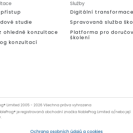
ltace
Služby
 přístup
Digitální transformac
adové studie
Spravovaná služba ško
Platforma pro doručo
z ohledně konzultace
školení
og konzultací
og® Limited 2005 -
2026
Všechna práva vyhrazena
bleProg® je registrovaná obchodní značka NobleProg Limited a/nebo její
.
Ochrana osobních údajů a cookies