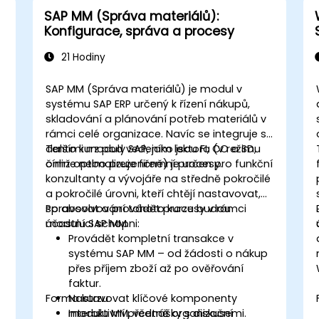
SAP MM (Správa materiálů):
Konfigurace, správa a procesy
21 Hodiny
SAP MM (Správa materiálů) je modul v
systému SAP ERP určený k řízení nákupů,
skladování a plánování potřeb materiálů v
rámci celé organizace. Navíc se integruje s
dalšími moduly SAP, jako jsou FI, CO a SD,
Tento kurz pod vedením lektora (v režimu
čímž optimalizuje firemní procesy.
online nebo prezenčně) je určen pro funkční
konzultanty a vývojáře na středně pokročilé
P
a pokročilé úrovni, kteří chtějí nastavovat,
spravovat a provádět procesy v rámci
Po absolvování tohoto kurzu budou
modulu SAP MM.
účastníci schopni:
Provádět kompletní transakce v
systému SAP MM – od žádosti o nákup
přes příjem zboží až po ověřování
faktur.
Forma kurzu
Nastavovat klíčové komponenty
modulu MM, včetně organizační
Interaktivní přednášky s diskusemi.