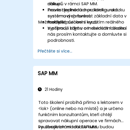
nákupů v rámci SAP MM.
diskuzí.
Provést jednoduchou konfiguraci
Teorie doplněná o praktickou ukázku
systému a spravovat základní data v
systémových funkcí.
Možnosti přizpůsobení kurzu
modulu.
Praktická cvičení s využitím reálného
systému, i když v omezeném rozsahu.
V případě zájmu o individuální školení
nás prosím kontaktujte a domluvte si
podrobnosti.
Přečtěte si více...
SAP MM
21 Hodiny
Toto školení probíhá přímo s lektorem v
<lok> (online nebo na místě) a je určeno
funkčním konzultantům, kteří chtějí
spravovat nákupní operace ve firmách
využívajících modul SAP MM.
Po absolvování tohoto kurzu budou