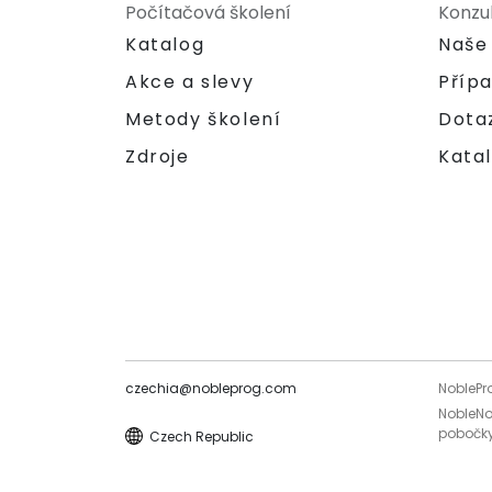
Počítačová školení
Konzu
Katalog
Naše
Akce a slevy
Příp
Metody školení
Dota
Zdroje
Katal
czechia@nobleprog.com
NoblePr
NobleNo
pobočky
Czech Republic