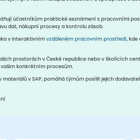
ožňují účastníkům praktické seznámení s pracovními po
vu dat, nákupní procesy a kontrolu zásob.
uka v interaktivním
vzdáleném pracovním prostředí
, kde
ašich prostorách v České republice nebo v školících cent
M vašim konkrétním procesům.
 materiálů v SAP, pomáhá týmům posílit jejich dodavatelsk
ení