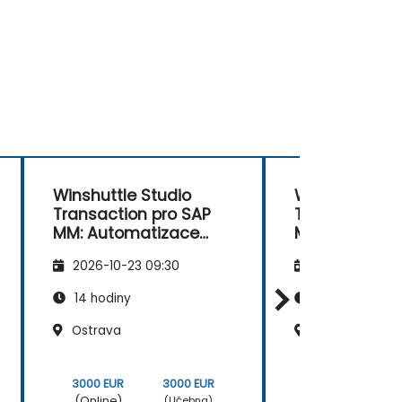
Winshuttle Studio
Winshuttle St
Transaction pro SAP
Transaction 
MM: Automatizace
MM: Automat
hromadných změn
hromadných
2026-10-23 09:30
2026-11-06 09
dat
dat
14 hodiny
14 hodiny
Ostrava
Praha, Pražský
3000 EUR
3000 EUR
3000 EUR
(Online)
(Online)
(Učebna)