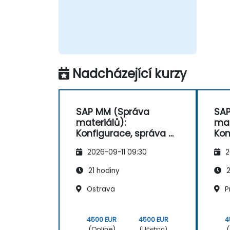
Nadcházející kurzy
SAP MM (Správa
SAP
materiálů):
mat
Konfigurace, správa a
Kon
procesy
pro
2026-09-11 09:30
2
21 hodiny
2
Ostrava
P
4500 EUR
4500 EUR
4
(Online)
(
(Učebna)