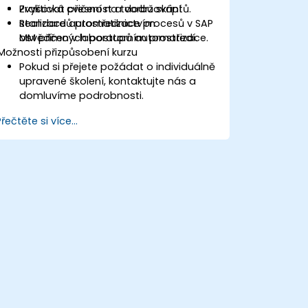
Zvyšovat přesnost a dodržování
Praktická cvičení na tvorbu skriptů.
standardů prostřednictvím
Realizace automatizace procesů v SAP
osvědčených postupů automatizace.
MM přímo v laboratorním prostředí.
Možnosti přizpůsobení kurzu
Pokud si přejete požádat o individuálně
upravené školení, kontaktujte nás a
domluvíme podrobnosti.
Přečtěte si více...