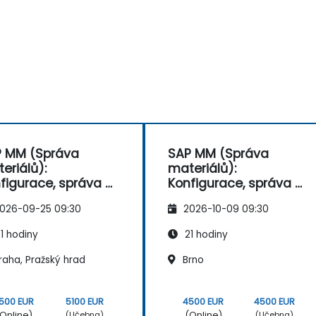
 MM (Správa
SAP MM (Správa
eriálů):
materiálů):
figurace, správa a
Konfigurace, správa a
cesy
procesy
026-09-25 09:30
2026-10-09 09:30
1 hodiny
21 hodiny
raha, Pražský hrad
Brno
500 EUR
5100 EUR
4500 EUR
4500 EUR
Online)
(Online)
(Učebna)
(Učebna)