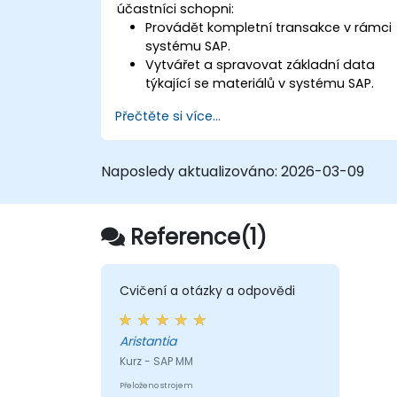
účastníci schopni:
Provádět kompletní transakce v rámci
systému SAP.
Vytvářet a spravovat základní data
týkající se materiálů v systému SAP.
Pochopit organizační strukturu v rámci
Přečtěte si více...
systému SAP.
Naposledy aktualizováno:
2026-03-09
Reference(1)
Cvičení a otázky a odpovědi
Aristantia
Kurz - SAP MM
Přeloženo strojem