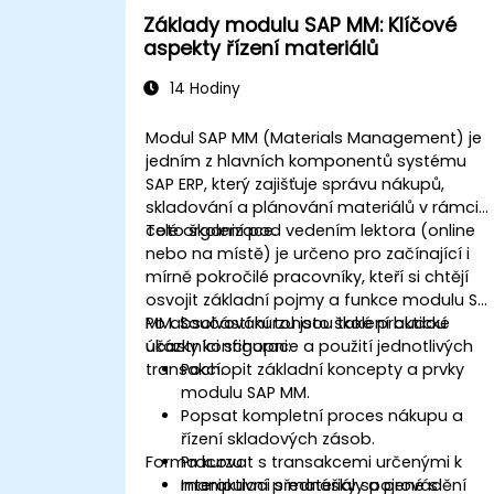
Základy modulu SAP MM: Klíčové
aspekty řízení materiálů
14 Hodiny
Modul SAP MM (Materials Management) je
jedním z hlavních komponentů systému
SAP ERP, který zajišťuje správu nákupů,
skladování a plánování materiálů v rámci
celé organizace.
Toto školení pod vedením lektora (online
nebo na místě) je určeno pro začínající i
mírně pokročilé pracovníky, kteří si chtějí
osvojit základní pojmy a funkce modulu SA
MM. Součástí kurzu jsou také praktické
Po absolvování tohoto školení budou
ukázky konfigurace a použití jednotlivých
účastníci schopni:
transakcí.
Pochopit základní koncepty a prvky
modulu SAP MM.
Popsat kompletní proces nákupu a
řízení skladových zásob.
Forma kurzu
Pracovat s transakcemi určenými k
manipulaci s materiály a provádění
Interaktivní přednášky spojené s