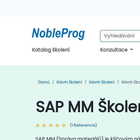
Katalog školení
Konzultace
Domů
Návrh Školení
Návrh Školení
Návrh Ško
SAP MM Školen
(1 Reference)
SAP MM (Správa materiálů) je klíčovým ná