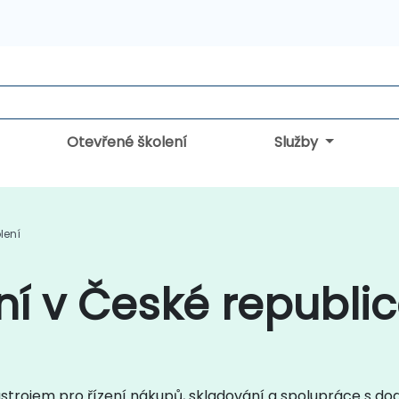
Otevřené školení
Služby
lení
í v České republi
strojem pro řízení nákupů, skladování a spolupráce s do