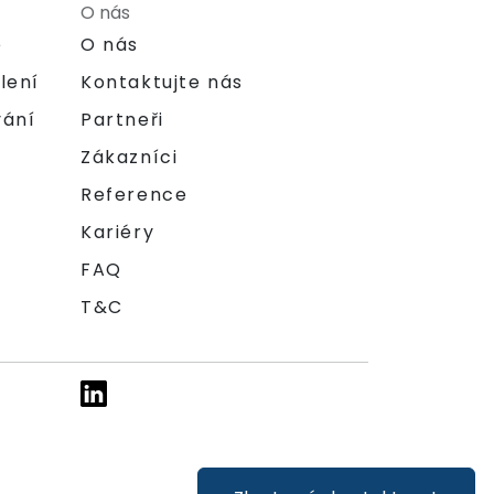
O nás
e
O nás
lení
Kontaktujte nás
vání
Partneři
Zákazníci
Reference
Kariéry
FAQ
T&C