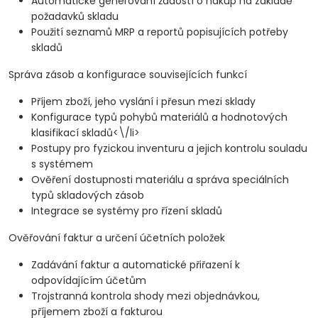
Automatické generování žádostí o nákup na základě
požadavků skladu
Použití seznamů MRP a reportů popisujících potřeby
skladů
Správa zásob a konfigurace souvisejících funkcí
Příjem zboží, jeho vyslání i přesun mezi sklady
Konfigurace typů pohybů materiálů a hodnotových
klasifikací skladů<\/li>
Postupy pro fyzickou inventuru a jejich kontrolu souladu
s systémem
Ověření dostupnosti materiálu a správa speciálních
typů skladových zásob
Integrace se systémy pro řízení skladů
Ověřování faktur a určení účetních položek
Zadávání faktur a automatické přiřazení k
odpovídajícím účetům
Trojstranná kontrola shody mezi objednávkou,
příjemem zboží a fakturou