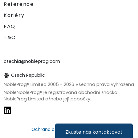
Reference
Kariéry
FAQ
T&C
czechia@nobleprog.com
Czech Republic
NobleProg® Limited 2005 -
2026
Všechna práva vyhrazena
NobleNobleProg® je registrovaná obchodní značka
NobleProg Limited a/nebo její pobočky.
Ochrana osobních údajů a cookies
Zkuste nás kontaktovat