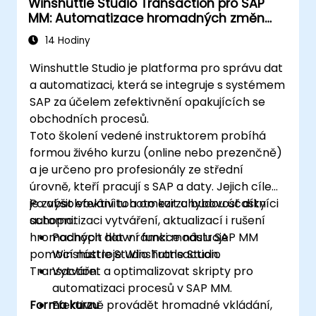
Winshuttle Studio Transaction pro SAP
MM: Automatizace hromadných změn
dat
14 Hodiny
Winshuttle Studio je platforma pro správu dat
a automatizaci, která se integruje s systémem
SAP za účelem zefektivnění opakujících se
obchodních procesů.
Toto školení vedené instruktorem probíhá
formou živého kurzu (online nebo prezenčně)
a je určeno pro profesionály ze střední
úrovně, kteří pracují s SAP a daty. Jejich cílem
je zvýšit efektivitu a omezit chybovost díky
Po absolvování tohoto kurzu budou účastníci
automatizaci vytváření, aktualizací i rušení
schopni:
hromadných dat v rámci modulu SAP MM
Pochopit hlavní funkce nástroje
pomocí nástroje Winshuttle Studio
Winshuttle Studio Transaction.
Transaction.
Vytvářet a optimalizovat skripty pro
automatizaci procesů v SAP MM.
Forma kurzu
Efektivně provádět hromadné vkládání,