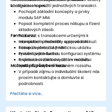
konfigurace a použití jednotlivých transakcí.
účastníci schopni:
Pochopit základní koncepty a prvky
modulu SAP MM.
Popsat kompletní proces nákupu a řízení
skladových zásob.
Forma kurzu
Pracovat s transakcemi určenými k
manipulaci s materiály a provádění
Interaktivní přednášky spojené s diskuzí.
nákupů v rámci SAP MM.
Teorie doplněná o praktickou ukázku
Provést jednoduchou konfiguraci systému
systémových funkcí.
a spravovat základní data v modulu.
Praktická cvičení s využitím reálného
Možnosti přizpůsobení kurzu
systému, i když v omezeném rozsahu.
V případě zájmu o individuální školení nás
prosím kontaktujte a domluvte si
podrobnosti.
Přečtěte si více...