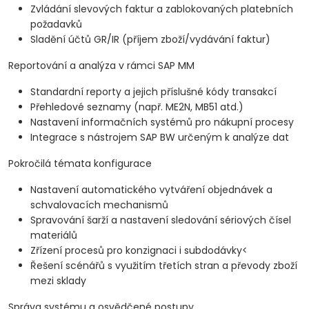
Zvládání slevových faktur a zablokovaných platebních
požadavků
Sladění účtů GR/IR (příjem zboží/vydávání faktur)
Reportování a analýza v rámci SAP MM
Standardní reporty a jejich příslušné kódy transakcí
Přehledové seznamy (např. ME2N, MB51 atd.)
Nastavení informačních systémů pro nákupní procesy
Integrace s nástrojem SAP BW určeným k analýze dat
Pokročilá témata konfigurace
Nastavení automatického vytváření objednávek a
schvalovacích mechanismů
Spravování šarží a nastavení sledování sériových čísel
materiálů
Zřízení procesů pro konzignaci i subdodávky<
Řešení scénářů s využitím třetích stran a převody zboží
mezi sklady
Správa systému a osvědčené postupy