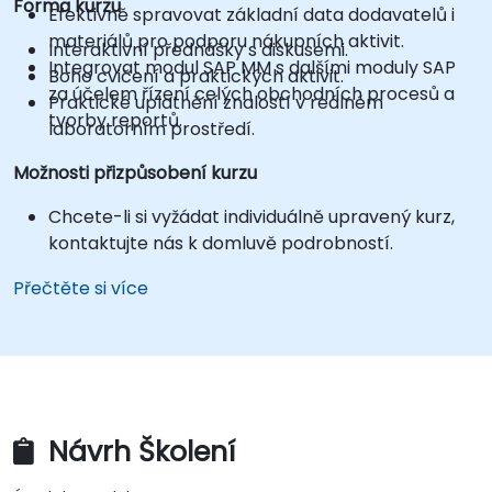
Forma kurzu
Efektivně spravovat základní data dodavatelů i
materiálů pro podporu nákupních aktivit.
Interaktivní přednášky s diskusemi.
Integrovat modul SAP MM s dalšími moduly SAP
Boho cvičení a praktických aktivit.
za účelem řízení celých obchodních procesů a
Praktické uplatnění znalostí v reálném
tvorby reportů.
laboratorním prostředí.
Možnosti přizpůsobení kurzu
Chcete-li si vyžádat individuálně upravený kurz,
kontaktujte nás k domluvě podrobností.
Přečtěte si více
Návrh Školení