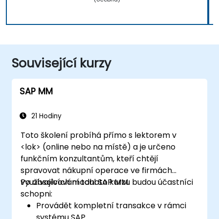
Související kurzy
SAP MM
21 Hodiny
Toto školení probíhá přímo s lektorem v
<lok> (online nebo na místě) a je určeno
funkčním konzultantům, kteří chtějí
spravovat nákupní operace ve firmách
využívajících modul SAP MM.
Po absolvování tohoto kurzu budou účastníci
schopni:
Provádět kompletní transakce v rámci
systému SAP.