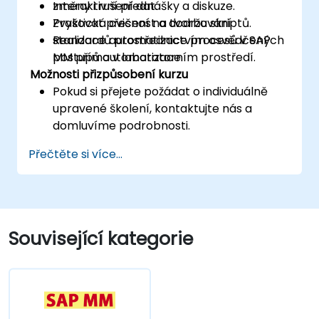
změny i rušení dat.
Interaktivní přednášky a diskuze.
Zvyšovat přesnost a dodržování
Praktická cvičení na tvorbu skriptů.
standardů prostřednictvím osvědčených
Realizace automatizace procesů v SAP
postupů automatizace.
MM přímo v laboratorním prostředí.
Možnosti přizpůsobení kurzu
Pokud si přejete požádat o individuálně
upravené školení, kontaktujte nás a
domluvíme podrobnosti.
Přečtěte si více...
Související kategorie