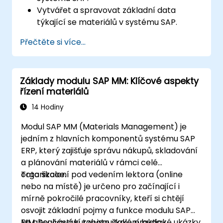
Vytvářet a spravovat základní data
týkající se materiálů v systému SAP.
Pochopit organizační strukturu v rámci
Přečtěte si více...
systému SAP.
Základy modulu SAP MM: Klíčové aspekty
řízení materiálů
14 Hodiny
Modul SAP MM (Materials Management) je
jedním z hlavních komponentů systému SAP
ERP, který zajišťuje správu nákupů, skladování
a plánování materiálů v rámci celé
organizace.
Toto školení pod vedením lektora (online
nebo na místě) je určeno pro začínající i
mírně pokročilé pracovníky, kteří si chtějí
osvojit základní pojmy a funkce modulu SAP
MM. Součástí kurzu jsou také praktické ukázky
Po absolvování tohoto školení budou