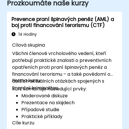
Prozkoumáte naše kurzy
Prevence praní špinavých peněz (AML) a
boj proti financování terorismu (CTF)
14 Hodiny
Cílová skupina
Všichni členové vrcholového vedení, kteří
potřebují praktické znalosti o preventivních
opatřeních proti praní špinavých peněz a
financování terorismu – a také povědomí o
Forma kurzu
dalších aktuálních otázkách spojených s
finanční kriminalitou.
Kurz kombinuje následující prvky:
Moderované diskuze
Prezentace na slajdech
Případové studie
Praktické příklady
Cíle kurzu