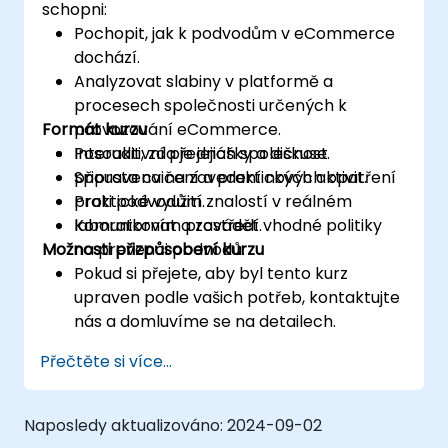
schopni:
Pochopit, jak k podvodům v eCommerce
dochází.
Analyzovat slabiny v platformě a
procesech společnosti určených k
Formát kurzu
provozování eCommerce.
Posoudit, zda je jejich společnost
Interaktivní přednášky a diskuse.
připravena na zavedení nových opatření
Spousta cvičení a praktických aktivit.
proti podvodům.
Praktické využití znalostí v reálném
Komunikovat a zavádět vhodné politiky
laboratorním prostředí.
Možnosti přizpůsobení kurzu
na prevenci podvodů.
Pokud si přejete, aby byl tento kurz
upraven podle vašich potřeb, kontaktujte
nás a domluvíme se na detailech.
Přečtěte si více...
Naposledy aktualizováno:
2024-09-02