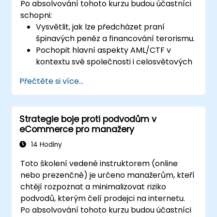
Po absolvování tohoto kurzu budou účastníci
schopni:
Vysvětlit, jak lze předcházet praní
špinavých peněz a financování terorismu.
Pochopit hlavní aspekty AML/CTF v
kontextu své společnosti i celosvětových
snah o jejich odstranění.
Přečtěte si více...
Určit způsoby, jakým se může společnost
a její zaměstnanci chránit před riziky
spojenými s praním peněz a
Strategie boje proti podvodům v
teroristickým financováním.
eCommerce pro manažery
Popsat, jak může být společnost cílem
pro tyto aktivity – a vysvětlit, které
14 Hodiny
„varovné signály“ jim pomohou
Toto školení vedené instruktorem (online
identifikovat, předcházet a hlásit jakoukoli
nebo prezenčně) je určeno manažerům, kteří
podezřelou či skutečnou trestnou činnost.
chtějí rozpoznat a minimalizovat riziko
Poznat další problematické oblasti v
podvodů, kterým čelí prodejci na internetu.
rámci finanční kriminality.
Po absolvování tohoto kurzu budou účastníci