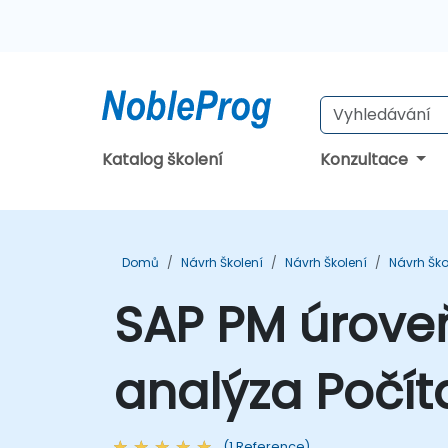
Katalog školení
Konzultace
Domů
Návrh Školení
Návrh Školení
Návrh Ško
SAP PM úroveň 
analýza Počít
(1 Reference)