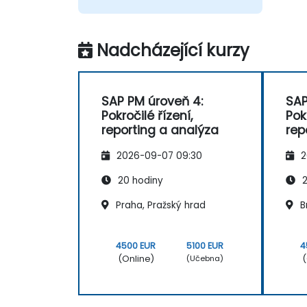
Nadcházející kurzy
SAP PM úroveň 4:
SAP
Pokročilé řízení,
Pok
reporting a analýza
rep
2026-09-07 09:30
2
20 hodiny
2
Praha, Pražský hrad
B
4500 EUR
5100 EUR
4
(Online)
(
(Učebna)