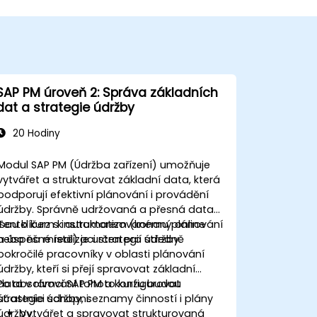
SAP PM úroveň 2: Správa základních
dat a strategie údržby
20 Hodiny
Modul SAP PM (Údržba zařízení) umožňuje
vytvářet a strukturovat základní data, která
podporují efektivní plánování i provádění
údržby. Správně udržovaná a přesná data
jsou klíčem k automatizovanému plánování
Tento kurz s instruktorem (konaný online
a úspěšné realizaci strategií údržby.
nebo na místě) je určen pro středně
pokročilé pracovníky v oblasti plánování
údržby, kteří si přejí spravovat základní
data v rámci SAP PM a konfigurovat
Po absolvování tohoto kurzu budou
strategie údržby, seznamy činností i plány
účastníci schopni:
údržby.
Vytvářet a spravovat strukturovaná