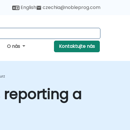
English
czechia@nobleprog.com
O nás
Kontaktujte nás
urz
, reporting a