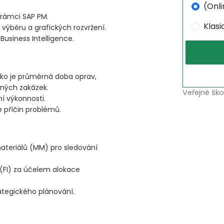
(Onli
 rámci SAP PM.
Klas
 výběru a grafických rozvržení.
 Business Intelligence.
ako je průměrná doba oprav,
ných zakázek.
Veřejné ško
ní výkonnosti.
 příčin problémů.
teriálů (MM) pro sledování
(FI) za účelem alokace
ategického plánování.