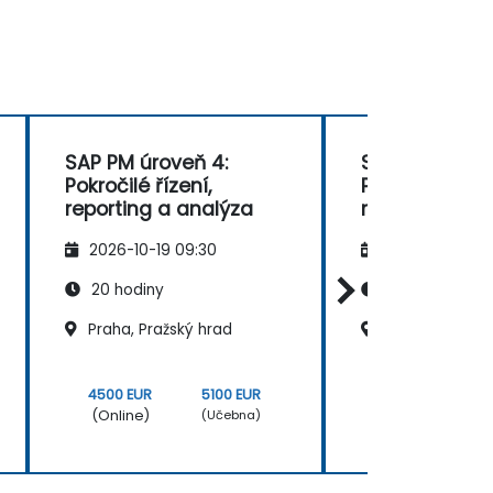
SAP PM úroveň 4:
SAP PM úrove
Pokročilé řízení,
Pokročilé řízen
reporting a analýza
reporting a a
2026-10-19 09:30
2026-11-02 09
20 hodiny
20 hodiny
Praha, Pražský hrad
Brno
4500 EUR
5100 EUR
4500 EUR
(Online)
(Online)
(Učebna)