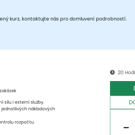
vený kurz, kontaktujte nás pro domluvení podrobností.
20 Hod
 zakázek
D
sílu i externí služby.
e jednotlivých nákladových
ontrolu rozpočtu.