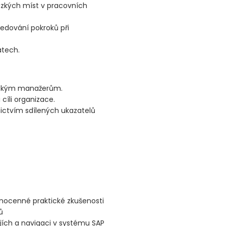
 úzkých míst v pracovních
edování pokroků při
atech.
ysokým manažerům.
cíli organizace.
ictvím sdílených ukazatelů
nocenné praktické zkušenosti
ů
jích a navigaci v systému SAP