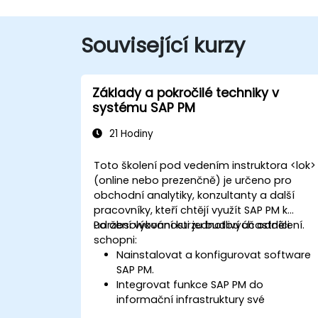
Související kurzy
Základy a pokročilé techniky v
systému SAP PM
21 Hodiny
Toto školení pod vedením instruktora <lok>
(online nebo prezenčně) je určeno pro
obchodní analytiky, konzultanty a další
pracovníky, kteří chtějí využít SAP PM k
udržení výkonnosti jednotlivých oddělení.
Po absolvování kurzu budou účastníci
schopni:
Nainstalovat a konfigurovat software
SAP PM.
Integrovat funkce SAP PM do
informační infrastruktury své
společnosti.