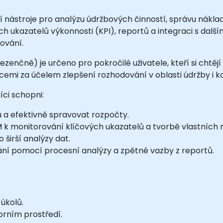
í nástroje pro analýzu údržbových činností, správu nákl
h ukazatelů výkonnosti (KPI), reportů a integraci s dalšími
ování.
zenčně) je určeno pro pokročilé uživatele, kteří si chtějí 
cemi za účelem zlepšení rozhodování v oblasti údržby i k
ci schopni:
 a efektivně spravovat rozpočty.
 k monitorování klíčových ukazatelů a tvorbě vlastních 
 širší analýzy dat.
ní pomocí procesní analýzy a zpětné vazby z reportů.
úkolů.
orním prostředí.