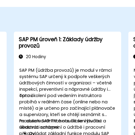
SAP PM úroveň 1: Základy údržby
provozů
20 Hodiny
SAP PM (údržba provozů) je modul v rámci
systému SAP určený k podpoře veškerých
údržbových činností v organizaci – včetně
inspekcí, preventivní a nápravné údržby i
oprav.
Toto školení pod vedením instruktora
probíhá v reálném čase (online nebo na
místě) a je určeno pro začínající plánovače
a supervizory, kteří se chtějí seznámit s
modulem SAP PM a naučit se vytvářet a
Po absolvování tohoto školení budou
sledovat oznámení o údržbě i pracovní
účastníci schopni:
příkazy.
Ovládat základní funkce modulu SAP