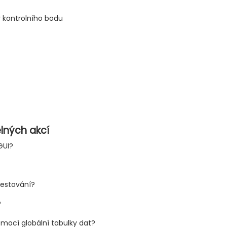
ty kontrolního bodu
lných akcí
GUI?
testování?
?
pomocí globální tabulky dat?