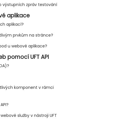
do výstupních zpráv testování
vé aplikace
ch aplikací?
notlivým prvkům na stránce?
 bod u webové aplikace?
eb pomocí UFT API
SOA)?
otlivých komponent v rámci
 API?
 webové služby v nástroji UFT