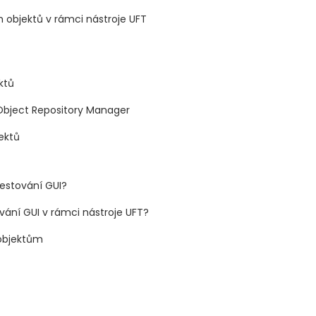
h objektů v rámci nástroje UFT
ktů
 Object Repository Manager
jektů
testování GUI?
ování GUI v rámci nástroje UFT?
 objektům