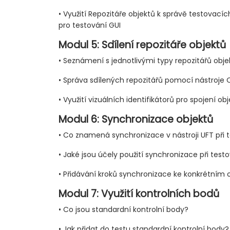
• Využití Repozitáře objektů k správě testovacíc
pro testování GUI
Modul 5: Sdílení repozitáře objektů
• Seznámení s jednotlivými typy repozitářů obje
• Správa sdílených repozitářů pomocí nástroje
• Využití vizuálních identifikátorů pro spojení ob
Modul 6: Synchronizace objektů
• Co znamená synchronizace v nástroji UFT při 
• Jaké jsou účely použití synchronizace při test
• Přidávání kroků synchronizace ke konkrétním
Modul 7: Využití kontrolních bodů
• Co jsou standardní kontrolní body?
• Jak přidat do testu standardní kontrolní body?