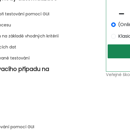
ři testování pomocí GUI
(Onli
ocesu
Klas
ů na základě vhodných kritérií
cích dat
ované testování
vacího případu na
Veřejné ško
stování pomocí GUI