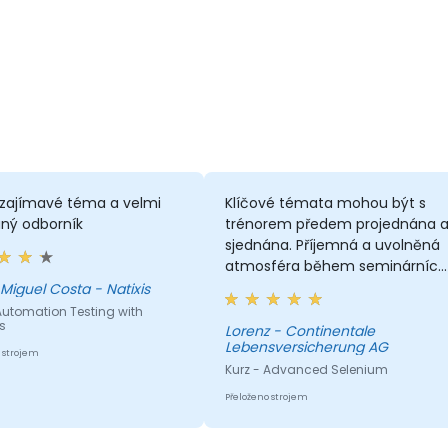
 zajímavé téma a velmi
Klíčové témata mohou být s
aný odborník
trénorem předem projednána 
sjednána. Příjemná a uvolněná
atmosféra během seminárních
dnů.
Miguel Costa - Natixis
Automation Testing with
s
Lorenz - Continentale
Lebensversicherung AG
 strojem
Kurz - Advanced Selenium
Přeloženo strojem