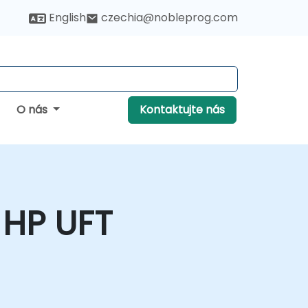
English
czechia@nobleprog.com
O nás
Kontaktujte nás
 HP UFT