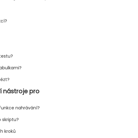
kcí?
 testu?
tabulkami?
lézt?
í nástroje pro
í funkce nahrávání?
 skriptu?
ch kroků