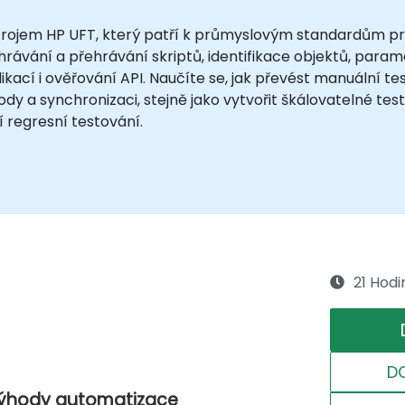
trojem HP UFT, který patří k průmyslovým standardům pro
ahrávání a přehrávání skriptů, identifikace objektů, par
kací i ověřování API. Naučíte se, jak převést manuální te
dy a synchronizaci, stejně jako vytvořit škálovatelné test
 regresní testování.
21 Hodi
D
 výhody automatizace