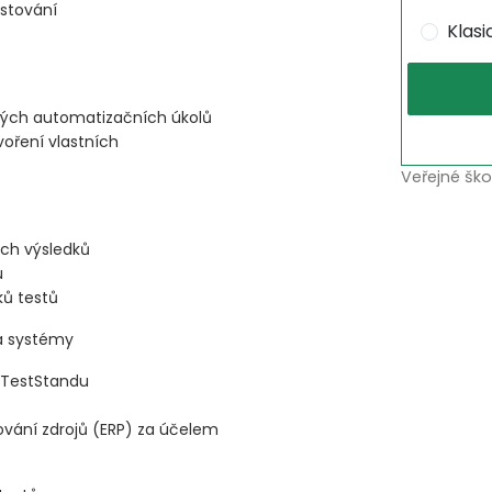
estování
Klas
čilých automatizačních úkolů
voření vlastních
Veřejné ško
ích výsledků
u
ků testů
a systémy
 TestStandu
ování zdrojů (ERP) za účelem