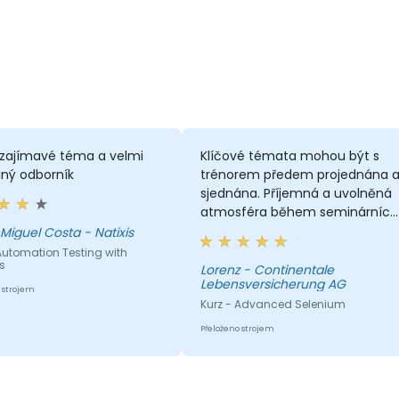
 zajímavé téma a velmi
Klíčové témata mohou být s
aný odborník
trénorem předem projednána 
sjednána. Příjemná a uvolněná
atmosféra během seminárních
dnů.
Miguel Costa - Natixis
Automation Testing with
s
Lorenz - Continentale
Lebensversicherung AG
 strojem
Kurz - Advanced Selenium
Přeloženo strojem