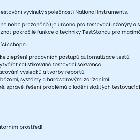
estování vyvinutý společností National Instruments.
ine nebo prezenčně) je určeno pro testovací inženýry a s
 poznat pokročilé funkce a techniky TestStandu pro maxim
ci schopni:
 ke zlepšení pracovních postupů automatizace testů.
vytvářet sofistikované testovací sekvence.
cování výsledků a tvorby reportů.
abázemi, systémy a hardwarovými zařízeními.
ě, správě, řešení problémů a ladění složitých testovacíc
atorním prostředí.