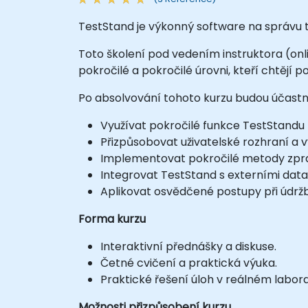
TestStand je výkonný software na správu t
Toto školení pod vedením instruktora (onl
pokročilé a pokročilé úrovni, kteří chtějí
Po absolvování tohoto kurzu budou účastní
Využívat pokročilé funkce TestStandu
Přizpůsobovat uživatelské rozhraní a 
Implementovat pokročilé metody zpra
Integrovat TestStand s externími dat
Aplikovat osvědčené postupy při údržb
Forma kurzu
Interaktivní přednášky a diskuse.
Četné cvičení a praktická výuka.
Praktické řešení úloh v reálném labor
Možnosti přizpůsobení kurzu