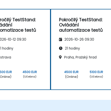
ročilý TestStand:
Pokročilý TestStand:
ádání
Ovládání
omatizace testů
automatizace testů
026-10-12 09:30
2026-10-26 09:30
1 hodiny
21 hodiny
strava
Praha, Pražský hrad
500 EUR
4500 EUR
4500 EUR
5100 EUR
Online)
(Online)
(Učebna)
(Učebna)