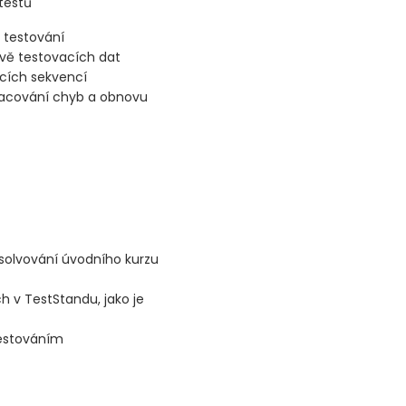
testů
 testování
rávě testovacích dat
acích sekvencí
racování chyb a obnovu
solvování úvodního kurzu
 v TestStandu, jako je
testováním