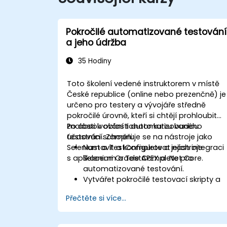
Pokročilé automatizované testování
a jeho údržba
35 Hodiny
Toto školení vedené instruktorem v místě
České republice (online nebo prezenčně) je
určeno pro testery a vývojáře středně
pokročilé úrovně, kteří si chtějí prohloubit
znalosti v oblasti automatizovaného
Po absolvování tohoto kurzu budou
testování. Zaměřuje se na nástroje jako
účastníci schopni:
Selenium a TestComplete a jejich integraci
Nastavit a konfigurovat nástroje
s aplikacemi Oracle APEX a .Net Core.
Selenium a TestComplete pro
automatizované testování.
Vytvářet pokročilé testovací skripty a
frameworky.
Přečtěte si více...
Integrovat automatizované testování
s aplikacemi Oracle APEX a .Net Core.
Využívat techniky strojového učení ke