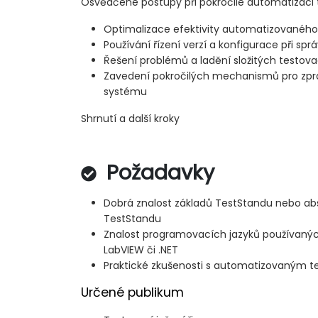
Osvědčené postupy při pokročilé automatizaci 
Optimalizace efektivity automatizovaného
Používání řízení verzí a konfigurace při sp
Řešení problémů a ladění složitých testov
Zavedení pokročilých mechanismů pro zp
systému
Shrnutí a další kroky
Požadavky
Dobrá znalost základů TestStandu nebo ab
TestStandu
Znalost programovacích jazyků používaných
LabVIEW či .NET
Praktické zkušenosti s automatizovaným 
Určené publikum