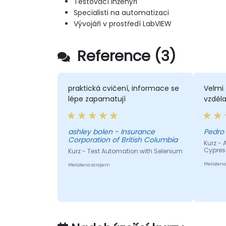
Testovací inženýři
Specialisti na automatizaci
Vývojáři v prostředí LabVIEW
Reference (3)
praktická cvičení, informace se
Velmi
lépe zapamatují
vzděl
ashley bolen - Insurance
Pedro 
Corporation of British Columbia
Kurz - 
Cypres
Kurz - Test Automation with Selenium
Přeloženo
Přeloženo strojem