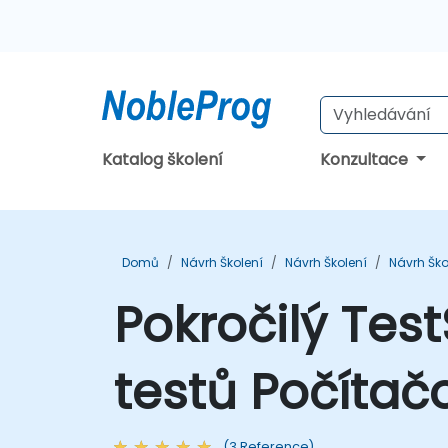
Katalog školení
Konzultace
Domů
Návrh Školení
Návrh Školení
Návrh Ško
Pokročilý Tes
testů Počítač
(3 Reference)