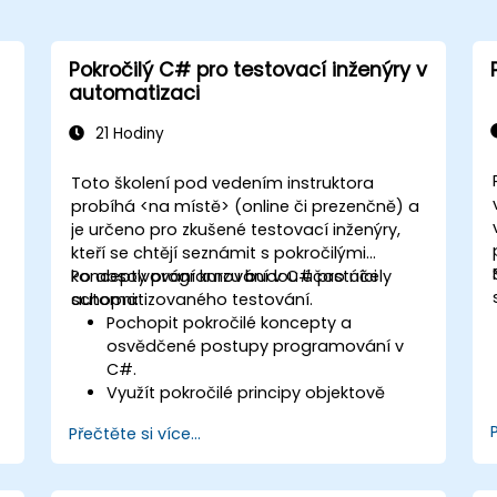
Pokročilý C# pro testovací inženýry v
automatizaci
21 Hodiny
Toto školení pod vedením instruktora
probíhá <na místě> (online či prezenčně) a
je určeno pro zkušené testovací inženýry,
kteří se chtějí seznámit s pokročilými
koncepty programování v C# pro účely
Po absolvování kurzu budou účastníci
automatizovaného testování.
schopni:
Pochopit pokročilé koncepty a
osvědčené postupy programování v
C#.
Využít pokročilé principy objektově
orientovaného programování k
Přečtěte si více...
vytvoření efektivních a flexibilních
automatizačních řešení.
Navrhnout a vyvinout modulární a