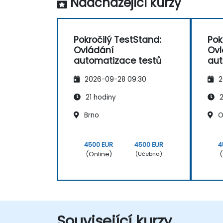
Nadcházející kurzy
Pokročilý TestStand:
Pok
Ovládání
Ovl
automatizace testů
aut
2026-09-28 09:30
2
21 hodiny
2
Brno
O
4500 EUR
4500 EUR
4
(Online)
(
(Učebna)
Související kurzy