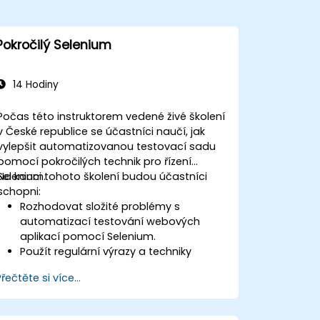
Pokročilý Selenium
14 Hodiny
Počas této instruktorem vedené živé školení
v České republice se účastníci naučí, jak
vylepšit automatizovanou testovací sadu
pomocí pokročilých technik pro řízení
Selenium.
Na konci tohoto školení budou účastníci
schopni:
Rozhodovat složité problémy s
automatizací testování webových
aplikací pomocí Selenium.
Použít regulární výrazy a techniky
ověřování založené na vzorech.
Přečtěte si více...
Zvládnout výjimky, které zastavují běh
testů.
Programově vyhledávat webové