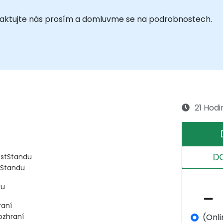
ontaktujte nás prosím a domluvme se na podrobnostech.
21 Hodi
D
estStandu
tStandu
du
raní
(Onli
ozhraní