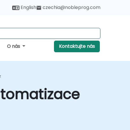
English
czechia@nobleprog.com
O nás
Kontaktujte nás
z
utomatizace