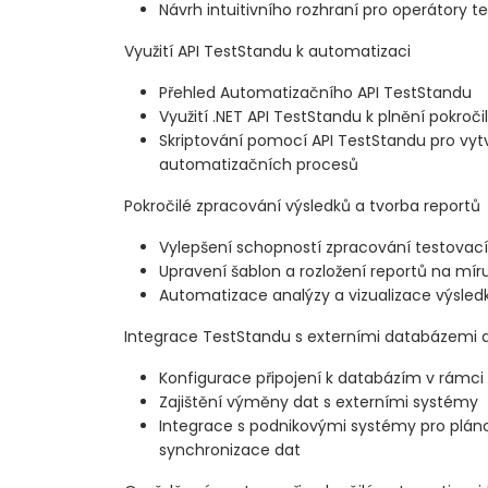
Návrh intuitivního rozhraní pro operátory t
Využití API TestStandu k automatizaci
Přehled Automatizačního API TestStandu
Využití .NET API TestStandu k plnění pokro
Skriptování pomocí API TestStandu pro vyt
automatizačních procesů
Pokročilé zpracování výsledků a tvorba reportů
Vylepšení schopností zpracování testovac
Upravení šablon a rozložení reportů na mír
Automatizace analýzy a vizualizace výsled
Integrace TestStandu s externími databázemi 
Konfigurace připojení k databázím v rámci
Zajištění výměny dat s externími systémy
Integrace s podnikovými systémy pro plán
synchronizace dat