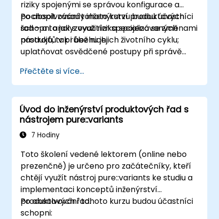
riziky spojenými se správou konfigurace a
pochopit zásady inženýrství produktových
Po absolvování tohoto kurzu budou účastníci
řad – a to jak s využitím specializovaných
schopni analyzovat rizika spojená se změnami
nástrojů, tak i bez nich.
produktů v průběhu jejich životního cyklu;
uplatňovat osvědčené postupy při správě
konfigurace; porozumět klíčovým konceptům
Přečtěte si více...
inženýrství produktových řad; modelovat
variabilitu a strukturu produktových řad s
využitím či bez nástrojů; realizovat kompletní
Úvod do inženýrství produktových řad s
proces od definice variability až po tvorbu
nástrojem pure::variants
konkrétního produktu; a hodnotit výhody
používání nástrojů typu pure::variants a
7 Hodiny
FeatureIDE.
Toto školení vedené lektorem (online nebo
prezenčně) je určeno pro začátečníky, kteří
chtějí využít nástroj pure::variants ke studiu a
implementaci konceptů inženýrství
produktových řad.
Po absolvování tohoto kurzu budou účastníci
schopni: