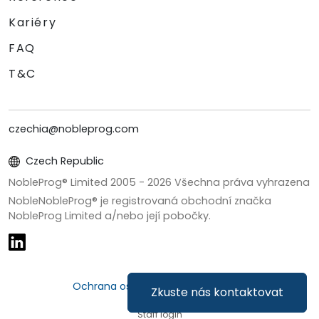
Kariéry
FAQ
T&C
czechia@nobleprog.com
Czech Republic
NobleProg® Limited 2005 -
2026
Všechna práva vyhrazena
NobleNobleProg® je registrovaná obchodní značka
NobleProg Limited a/nebo její pobočky.
Ochrana osobních údajů a cookies
Zkuste nás kontaktovat
Staff login