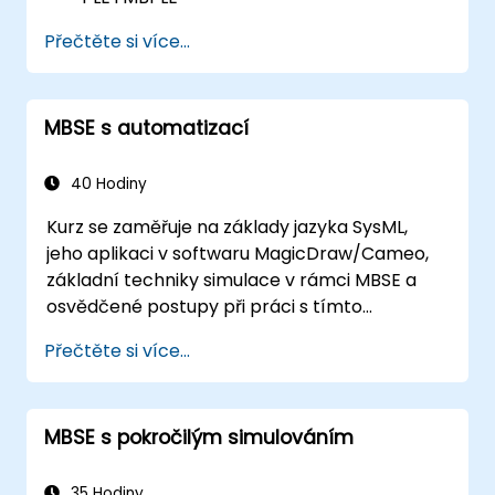
Popsat osvědčené postupy při
Přečtěte si více...
modelování produktových řad
Implementovat proces definice
produktové řady v CATIA Magic
MBSE s automatizací
Využívat funkce MBPLE, jako jsou modely
funkcí, body variability a konfigurace
40 Hodiny
Kurz se zaměřuje na základy jazyka SysML,
jeho aplikaci v softwaru MagicDraw/Cameo,
základní techniky simulace v rámci MBSE a
osvědčené postupy při práci s tímto
nástrojem. Probrat se budou také principy
Přečtěte si více...
tvorby šablon a generování reportů; studenti
si rovněž vyzkouší, jak fungují makra a skripty
v rámci MagicDraw a k čemu lze jejich využít.
MBSE s pokročilým simulováním
35 Hodiny