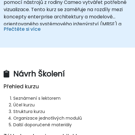
pomocí nástrojů z rodiny Cameo vytvářet potřebné
vizualizace. Tento kurz se zaměřuje na rozdíly mezi
koncepty enterprise architektury a modelově
orientovaného systémového inženýrství (MBSE) a
Přečtěte si více
ukazuje, jak tyto oblasti efektivně integrovat.
Návrh Školení
Přehled kurzu
Seznámení s lektorem
Účel kurzu
Struktura kurzu
Organizace jednotlivých modulů
Další doporučené materiály