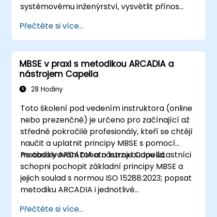
systémovému inženýrství, vysvětlit přínos
nástroje Capella oproti tradičním řešením
Přečtěte si více...
založeným na dokumentech, identifikovat
dopady MBSE na inženýrskou praxi a pochopit
jeho role při podpoře digitální kontinuity a
MBSE v praxi s metodikou ARCADIA a
spolupráce mezi různými odbornostmi.
nástrojem Capella
28 Hodiny
Toto školení pod vedením instruktora (online
nebo prezenčně) je určeno pro začínající až
středně pokročilé profesionály, kteří se chtějí
naučit a uplatnit principy MBSE s pomocí
metodiky ARCADIA a nástroje Capella.
Po absolvování tohoto kurzu budou účastníci
schopni pochopit základní principy MBSE a
jejich soulad s normou ISO 15288:2023; popsat
metodiku ARCADIA i jednotlivé
architektonické vrstvy; uplatnit tuto metodiku
Přečtěte si více...
od operačních potřeb po fyzickou