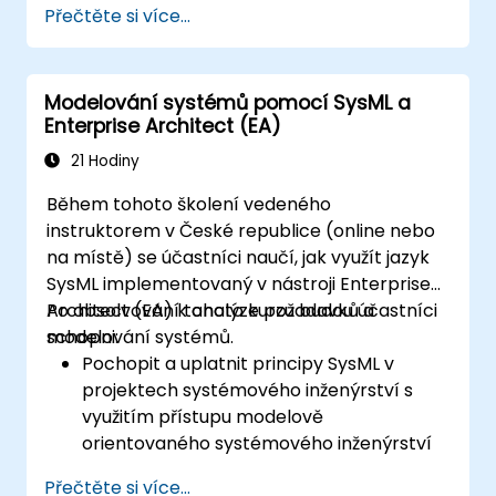
Přečtěte si více...
(případů použití) až na úroveň samotné
softwarové implementace.
Modelování systémů pomocí SysML a
Enterprise Architect (EA)
21 Hodiny
Během tohoto školení vedeného
instruktorem v České republice (online nebo
na místě) se účastníci naučí, jak využít jazyk
SysML implementovaný v nástroji Enterprise
Architect (EA) k analýze požadavků a
Po absolvování tohoto kurzu budou účastníci
modelování systémů.
schopni:
Pochopit a uplatnit principy SysML v
projektech systémového inženýrství s
využitím přístupu modelově
orientovaného systémového inženýrství
(MBSE).
Přečtěte si více...