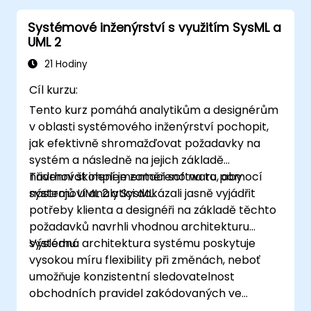
Provádět strukturované kontroly modelů
Systémové inženýrství s využitím SysML a
Přidávat jasné a relevantní komentáře
UML 2
během revize v rámci nástroje Capella
21 Hodiny
Cíl kurzu:
Tento kurz pomáhá analytikům a designérům
v oblasti systémového inženýrství pochopit,
jak efektivně shromažďovat požadavky na
systém a následně na jejich základě
navrhovat implementaci softwaru pomocí
Třidenní školení je zaměřeno na to, aby
nástrojů UML 2 a SysML.
systemoví analytici dokázali jasně vyjádřit
potřeby klienta a designéři na základě těchto
požadavků navrhli vhodnou architekturu
systému.
Výsledná architektura systému poskytuje
vysokou míru flexibility při změnách, neboť
umožňuje konzistentní sledovatelnost
obchodních pravidel zakódovaných ve
funkcích systému a také možností uživatelů