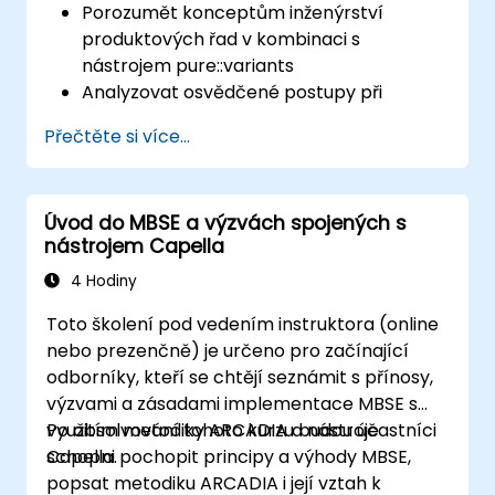
Porozumět konceptům inženýrství
produktových řad v kombinaci s
nástrojem pure::variants
Analyzovat osvědčené postupy při
modelování produktových řad
Přečtěte si více...
Implementovat celý proces řízení
variability – od definice až po vytvoření
konkrétních variant produktů
Úvod do MBSE a výzvách spojených s
Používat nástroj pure::variants spolu s
nástrojem Capella
konektorovými aplikacemi jako je
Microsoft Office
4 Hodiny
Toto školení pod vedením instruktora (online
nebo prezenčně) je určeno pro začínající
odborníky, kteří se chtějí seznámit s přínosy,
výzvami a zásadami implementace MBSE s
využitím metodiky ARCADIA a nástroje
Po absolvování tohoto kurzu budou účastníci
Capella.
schopni pochopit principy a výhody MBSE,
popsat metodiku ARCADIA i její vztah k