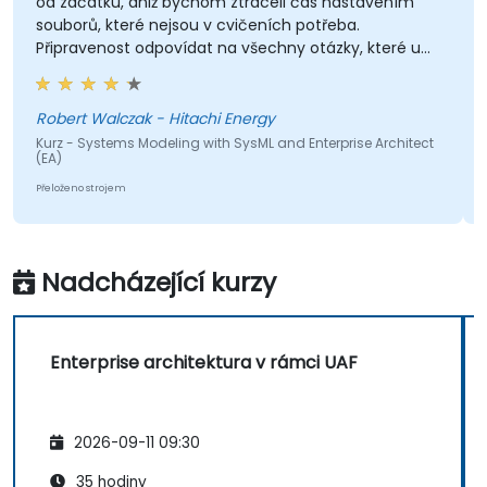
od začátku, aniž bychom ztráceli čas nastavením
souborů, které nejsou v cvičeních potřeba.
Připravenost odpovídat na všechny otázky, které u
účastníků vznikly.
Robert Walczak - Hitachi Energy
Kurz - Systems Modeling with SysML and Enterprise Architect
(EA)
Přeloženo strojem
Nadcházející kurzy
Enterprise architektura v rámci UAF
2026-09-11 09:30
35 hodiny