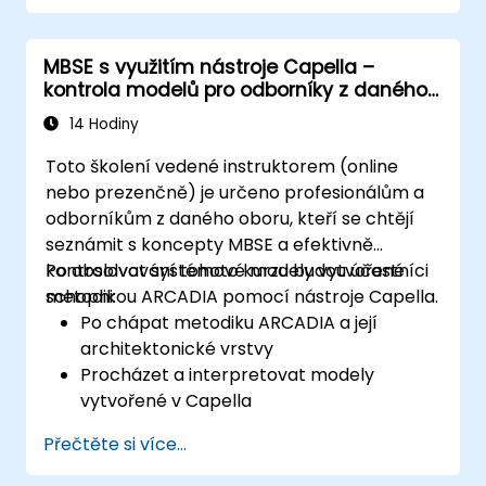
architekturu; používat nástroj Capella k
tvorbě a správě systémových modelů; a
MBSE s využitím nástroje Capella –
rovněž implementovat osvědčené postupy v
kontrola modelů pro odborníky z daného
modelování na konkrétním příkladu z praxe.
oboru
14 Hodiny
Toto školení vedené instruktorem (online
nebo prezenčně) je určeno profesionálům a
odborníkům z daného oboru, kteří se chtějí
seznámit s koncepty MBSE a efektivně
kontrolovat systémové modely vytvořené
Po absolvování tohoto kurzu budou účastníci
metodikou ARCADIA pomocí nástroje Capella.
schopni:
Po chápat metodiku ARCADIA a její
architektonické vrstvy
Procházet a interpretovat modely
vytvořené v Capella
Posuzovat konzistenci modelů s
Přečtěte si více...
požadavky na systém a jeho
architekturou