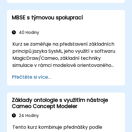
data uložená v modelech. Účastníci se naučí
sestavovat validační pravidla, měřit
MBSE s týmovou spoluprací
parametry modelu a porozumět jejich
významu při ověřování koncepce systému.
40 Hodiny
Kurz se zaměřuje na představení základních
principů jazyka SysML, jeho využití v softwaru
MagicDraw/Cameo, základní techniky
simulace v rámci modelově orientovaného
inženýrství systémů a osvědčené postupy v
Přečtěte si více...
tomto oboru. Absolvujícím také poskytne
úvod do klíčových funkcí služby Teamwork
Cloud od společnosti CATIA No Magic a do
Základy ontologie s využitím nástroje
konceptů specifických doménových jazyků
Cameo Concept Modeler
(DSL) v rámci nástroje MagicDraw.​
24 Hodiny
Tento kurz kombinuje přednášky podle