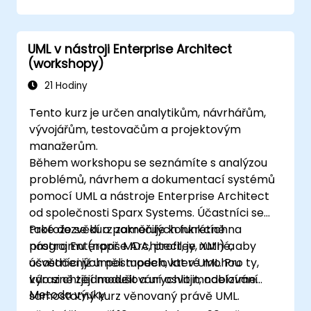
Identifikovat požadavky na systém na
základě modelů použití.
Návrhit a analyzovat architekturu
UML v nástroji Enterprise Architect
systému.
(workshopy)
21 Hodiny
Tento kurz je určen analytikům, návrhářům,
vývojářům, testovačům a projektovým
manažerům.
Během workshopu se seznámíte s analýzou
problémů, návrhem a dokumentací systémů
pomocí UML a nástroje Enterprise Architect
od společnosti Sparx Systems. Účastníci se
také dozvědí o pokročilých funkcích
Protože se kurz zaměřuje konkrétně na
programu (např. MDA, profiley, XMI) a
nástroj Enterprise Architect, je nutné, aby
osvědčených postupech, které mohou
účastníci již uměli modelovat v UML. Pro ty,
výrazně zjednodušit a urychlit modelování.
kdo si chtějí modelování osvojit, nabízíme
Metoda výuky
samostatný kurz věnovaný právě UML.