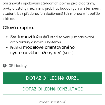
obsahovat i opakování základních pojmů jako diagramy,
prvky a vztahy mezi nimi, probíhat budou rychlým tempem;
studenti bez předchozích zkušeností tak mohou mít potíže
s látkou.
Cílová skupina:
Systemoví inženýři
, kteří se věnují modelování
architektury a návrhu systémů.
modelově orientovaného
Praktici
systémového inženýrství
(MBSE).
35 Hodiny
DOTAZ OHLEDNě KURZU
DOTAZ OHLEDNě KONZULTACE
Počet účastníků