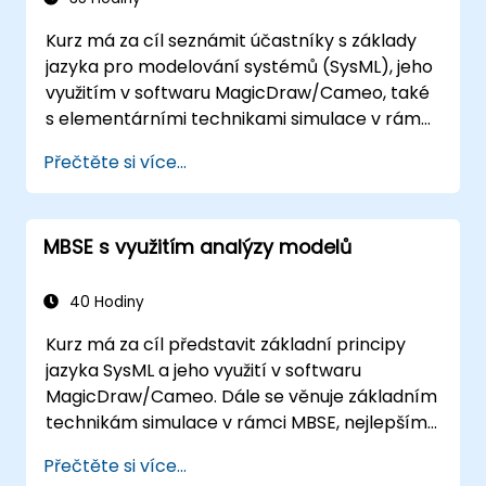
Kurz má za cíl seznámit účastníky s základy
jazyka pro modelování systémů (SysML), jeho
využitím v softwaru MagicDraw/Cameo, také
s elementárními technikami simulace v rámci
MBSE a osvědčenými postupy při tvorbě
Přečtěte si více...
modelů. Cílem školení je dále poskytnout
odborníkům znalosti týkající se
architektonických simulací, ukázat jim funkce
MBSE s využitím analýzy modelů
pluginu Simulation Toolkit, umožnit simulování
různých typů diagramů a ukázat, jak
vzájemně propojit výsledky simulací tak, aby
40 Hodiny
proces návrhu architektury byl plně
Kurz má za cíl představit základní principy
automatizován.
jazyka SysML a jeho využití v softwaru
MagicDraw/Cameo. Dále se věnuje základním
technikám simulace v rámci MBSE, nejlepším
postupům při tvorbě modelů a především
Přečtěte si více...
možnostem vytváření a používání dotazů na