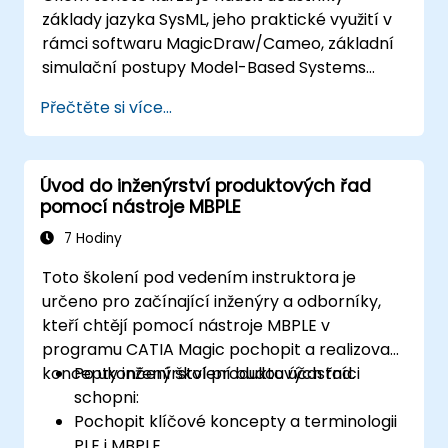
základy jazyka SysML, jeho praktické využití v
rámci softwaru MagicDraw/Cameo, základní
simulační postupy Model-Based Systems
Engineering (MBSE) a osvědčené postupy při
Přečtěte si více...
práci s tímto přístupem k modelování
systémů.
Úvod do inženýrství produktových řad
pomocí nástroje MBPLE
7 Hodiny
Toto školení pod vedením instruktora je
určeno pro začínající inženýry a odborníky,
kteří chtějí pomocí nástroje MBPLE v
programu CATIA Magic pochopit a realizovat
koncepty inženýrství produktových řad.
Po ukončení školení budou účastníci
schopni:
Pochopit klíčové koncepty a terminologii
PLE i MBPLE