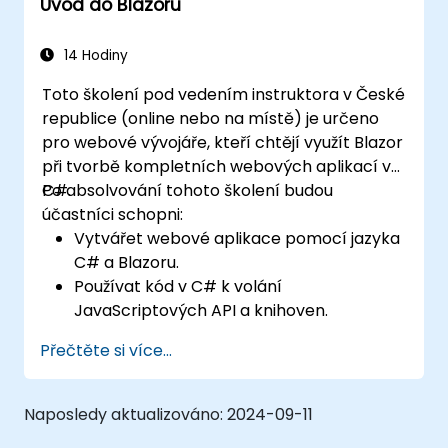
Úvod do Blazoru
14 Hodiny
Toto školení pod vedením instruktora v České
republice (online nebo na místě) je určeno
pro webové vývojáře, kteří chtějí využít Blazor
při tvorbě kompletních webových aplikací v
C#.
Po absolvování tohoto školení budou
účastníci schopni:
Vytvářet webové aplikace pomocí jazyka
C# a Blazoru.
Používat kód v C# k volání
JavaScriptových API a knihoven.
Spouštět klientský kód v C# i logiku přímo
Přečtěte si více...
v prohlížeči nebo na serveru.
Nasazovat webové aplikace v Blazoru
pomocí služby Azure.
Naposledy aktualizováno:
2024-09-11