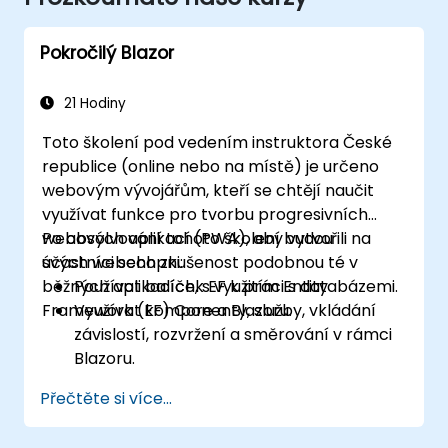
Pokročilý Blazor
21 Hodiny
Toto školení pod vedením instruktora České
republice (online nebo na místě) je určeno
webovým vývojářům, kteří se chtějí naučit
využívat funkce pro tvorbu progresivních
webových aplikací (PWA), aby vytvořili na
Po absolvování tohoto školení budou
svých webech zkušenost podobnou té v
účastníci schopni:
běžných aplikacích, s využitím Entity
Používat balíček EF k práci s databázemi.
Framework (EF) Core a Blazoru.
Využívat komponenty, služby, vkládání
závislostí, rozvržení a směrování v rámci
Blazoru.
Tvorbit servisní pracovníky pro aktivaci
Přečtěte si více...
funkcí PWA v aplikacích.
Využívat push notifikace a další vlastnosti