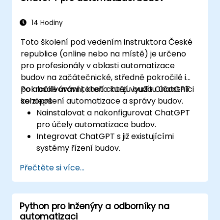
14 Hodiny
Toto školení pod vedením instruktora České
republice (online nebo na místě) je určeno
pro profesionály v oblasti automatizace
budov na začátečnické, středně pokročilé i
pokročilé úrovni, kteří chtějí využít ChatGPT
Po absolvování tohoto kurzu budou účastníci
ke zlepšení automatizace a správy budov.
schopni:
Nainstalovat a nakonfigurovat ChatGPT
pro účely automatizace budov.
Integrovat ChatGPT s již existujícími
systémy řízení budov.
Automatizovat ovládání osvětlení,
Přečtěte si více...
vytápění, ventilace a požární bezpečnosti
pomocí ChatGPT.
Vypracovávat a implementovat vlastní
Python pro inženýry a odborníky na
automatizační skripty.
automatizaci
Sledovat a spravovat systémy budov s