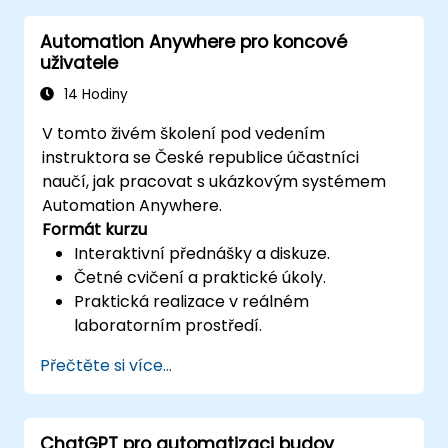
robotů – kognitivní automatizaci, práci s
Automation Anywhere pro koncové
komponentami umělé inteligence a
uživatele
integraci skriptů pro náročné
automatizační scénáře.
14 Hodiny
V tomto živém školení pod vedením
instruktora se České republice účastníci
naučí, jak pracovat s ukázkovým systémem
Automation Anywhere.
Formát kurzu
Interaktivní přednášky a diskuze.
Četné cvičení a praktické úkoly.
Praktická realizace v reálném
laboratorním prostředí.
Přečtěte si více...
ChatGPT pro automatizaci budov