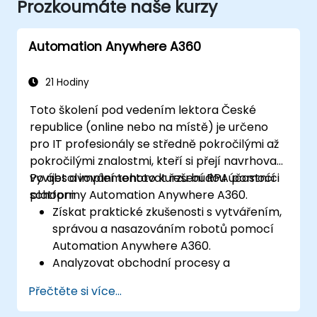
Prozkoumáte naše kurzy
Automation Anywhere A360
21 Hodiny
Toto školení pod vedením lektora České
republice (online nebo na místě) je určeno
pro IT profesionály se středně pokročilými až
pokročilými znalostmi, kteří si přejí navrhovat,
vyvíjet a implementovat řešení RPA pomocí
Po absolvování tohoto kurzu budou účastníci
platformy Automation Anywhere A360.
schopni:
Získat praktické zkušenosti s vytvářením,
správou a nasazováním robotů pomocí
Automation Anywhere A360.
Analyzovat obchodní procesy a
navrhovat automatizační řešení
Přečtěte si více...
využívající platformu A360.
Osvojit si pokročilé dovednosti při vývoji