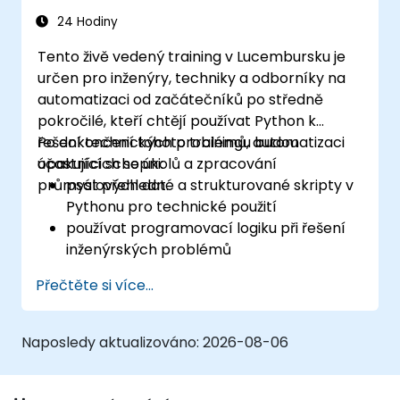
využitím analýz založených na umělé
24 Hodiny
inteligenci.
Tento živě vedený training v Lucembursku je
určen pro inženýry, techniky a odborníky na
automatizaci od začátečníků po středně
pokročilé, kteří chtějí používat Python k
řešení technických problémů, automatizaci
Po dokončení tohoto trainingu budou
opakujících se úkolů a zpracování
účastníci schopni:
průmyslových dat.
psát přehledné a strukturované skripty v
Pythonu pro technické použití
používat programovací logiku při řešení
inženýrských problémů
využívat Python k zpracování dat z
Přečtěte si více...
souborů CSV, protokolů (log files) a
textových souborů
automatizovat opakující se postupy v
Naposledy aktualizováno:
2026-08-06
oblasti inženýrství a automatizace