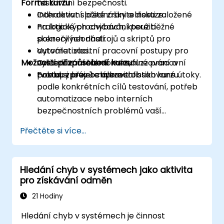
Forma kurzu
testování bezpečnosti.
Odhalovat složité zranitelnosti založené
Interaktivní přednášky a diskuze.
na logických chybách, které běžné
Praktické procvičování použití
skenery neodhalí.
pokročilých nástrojů a skriptů pro
Vytvářet vlastní pracovní postupy pro
automatizaci.
Možnosti přizpůsobení kurzu
vyhledávání subdomén, fuzzování a
Cvičení zaměřená na reálné pracovní
tvorbu zpráv o nálezech.
postupy lovců chyb a sofistikované útoky.
Pokud si přejete upravit obsah kurzu
podle konkrétních cílů testování, potřeb
automatizace nebo interních
bezpečnostních problémů vaší
organizace, kontaktujte nás pro
Přečtěte si více...
domluvení individuálního školení.
Hledání chyb v systémech jako aktivita
pro získávání odměn
21 Hodiny
Hledání chyb v systémech je činnost