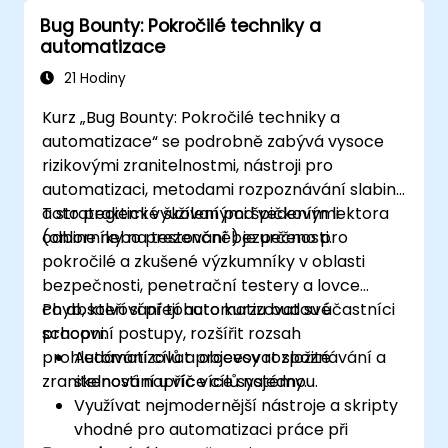
Bug Bounty: Pokročilé techniky a
automatizace
21 Hodiny
Kurz „Bug Bounty: Pokročilé techniky a
automatizace“ se podrobně zabývá vysoce
rizikovými zranitelnostmi, nástroji pro
automatizaci, metodami rozpoznávání slabin
a strategiemi využívanými špičkovými
Toto praktické školení pod vedením lektora
odborníky na testování bezpečnosti.
(online nebo prezenčně) je určeno pro
pokročilé a zkušené výzkumníky v oblasti
bezpečnosti, penetrační testery a lovce
chyb, kteří si přejí automatizovat své
Po absolvování tohoto kurzu budou účastníci
pracovní postupy, rozšířit rozsah
schopni:
prohledávání cílů a objevovat složité
Automatizovat procesy rozpoznávání a
zranitelnosti napříč více systémy.
skenování u více cílů najednou.
Využívat nejmodernější nástroje a skripty
vhodné pro automatizaci práce při