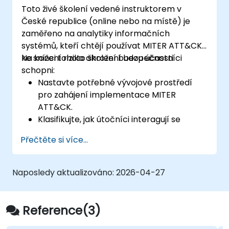
Toto živé školení vedené instruktorem v
České republice (online nebo na místě) je
zaměřeno na analytiky informačních
systémů, kteří chtějí používat MITER ATT&CK
ke snížení rizika ohrožení bezpečnosti.
Na konci tohoto školení budou účastníci
schopni:
Nastavte potřebné vývojové prostředí
pro zahájení implementace MITER
ATT&CK.
Klasifikujte, jak útočníci interagují se
systémy.
Přečtěte si více...
Dokumentujte chování protivníka v
systémech.
Sledujte útoky, dešifrujte vzory a hodnoťte
Naposledy aktualizováno:
2026-04-27
již existující obranné nástroje.
Reference(3)