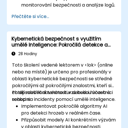
monitorování bezpečnosti a analýze logů.
Detekovat, analyzovat a reagovat na
Přečtěte si více...
bezpečnostní incidenty.
Provádět analýzu síťového provozu a
shromažďování informací o hrozbách.
Kybernetická bezpečnost s využitím
Aplikovat osvědčené postupy při práci v
umělé inteligence: Pokročilá detekce a
bezpečnostních operačních centrech
reakce na hrozby
(SOC).
28 Hodiny
Toto školení vedené lektorem v <lok> (online
nebo na místě) je určeno pro profesionály v
oblasti kybernetické bezpečnosti se středně
pokročilými až pokročilými znalostmi, kteří si
chtějí rozšířit dovednosti v detekci hrozeb a
Po absolvování tohoto kurzu budou účastníci
reakci na incidenty pomocí umělé inteligence.
schopni:
Implementovat pokročilé algoritmy AI
pro detekci hrozeb v reálném čase.
Přizpůsobit modely AI konkrétním výzvám
v oblasti kybernetické bezpečnosti.