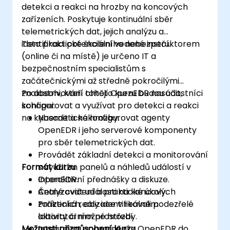
detekci a reakci na hrozby na koncových
zařízeních. Poskytuje kontinuální sběr
telemetrických dat, jejich analýzu a
identifikaci potenciálního nebezpečí.
Toto praktické školení vedené instruktorem
(online či na místě) je určeno IT a
bezpečnostním specialistům s
začátečnickými až středně pokročilými
znalostmi, kteří chtějí OpenEDR nasadit,
Po absolvování tohoto kurzu budou účastníci
konfigurovat a využívat pro detekci a reakci
schopni:
na kybernetické hrozby.
Nasadit a nakonfigurovat agenty
OpenEDR i jeho serverové komponenty
pro sběr telemetrických dat.
Provádět základní detekci a monitorování
Formát kurzu
s využitím panelů a náhledů událostí v
OpenEDR.
Interaktivní přednášky a diskuze.
Analyzovat události na koncových
Četné cvičení a praktické úkoly.
zařízeních, aby identifikovali podezřelé
Praktická realizace v reálném
aktivity či možné hrozby.
laboratorním prostředí.
Možnosti přizpůsobení kurzu
Integrovat upozornění z OpenEDR do