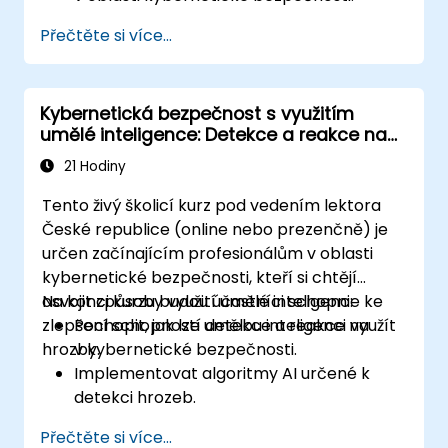
Vytvořit automatizované pracovní
Přečtěte si více...
postupy pro reakci na hrozby.
Zajistit ochranu bezpečnostních nástrojů
založených na AI před protivníkovými
Kybernetická bezpečnost s využitím
útoky.
umělé inteligence: Detekce a reakce na
hrozby
21 Hodiny
Tento živý školicí kurz pod vedením lektora
České republice (online nebo prezenčně) je
určen začínajícím profesionálům v oblasti
kybernetické bezpečnosti, kteří si chtějí
osvojit způsoby využití umělé inteligence ke
Na konci kurzu budou účastníci schopni:
zlepšení schopností detekce a reakce na
Pochopit, jak lze umělou inteligenci využít
hrozby.
v kybernetické bezpečnosti.
Implementovat algoritmy AI určené k
detekci hrozeb.
Automatizovat reakce na incidenty
Přečtěte si více...
pomocí nástrojů založených na AI.