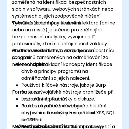
zaměřená na identifikaci bezpečnostních
slabin v softwaru, webových stránkách nebo
systémech a jejich zodpovědné hlášení
výměnou za odměny či uznání.
Toto živé školení pod vedením lektora (online
nebo na místě) je určeno pro začínající
bezpečnostní analytiky, vývojáře a IT
profesionály, kteří se chtějí naučit základy
etického hledání chyb a zapojení do
Po absolvování tohoto kurzu budou účastníci
programů zaměřených na odměňování za
schopni:
nalezení slabin.
Pochopit základní koncepty identifikace
chyb a principy programů na
odměňování za jejich nalezení.
Používat klíčové nástroje, jako je Burp
Forma kurzu
Suite a vývojářské nástroje prohlížeče při
testování aplikací.
Interaktivní přednášky a diskuze.
Rozpoznávat běžné webové
Praktická práce s nástroji pro hledání
bezpečnostní chyby – například XSS, SQLi
chyb v simulovaném testovacím
či CSRF.
prostředí.
Možnosti přizpůsobení kurzu
Sestavovat srozumitelné a prakticky
Cvičení zaměřená na identifikaci, využití a