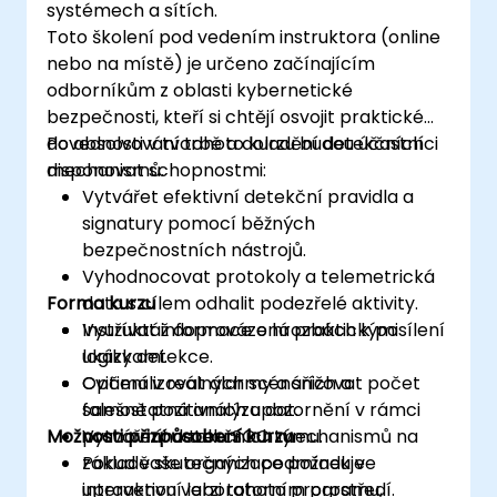
systémech a sítích.
Toto školení pod vedením instruktora (online
nebo na místě) je určeno začínajícím
odborníkům z oblasti kybernetické
bezpečnosti, kteří si chtějí osvojit praktické
dovednosti v tvorbě a doladění detekčních
Po absolvování tohoto kurzu budou účastníci
mechanismů.
disponovat schopnostmi:
Vytvářet efektivní detekční pravidla a
signatury pomocí běžných
bezpečnostních nástrojů.
Vyhodnocovat protokoly a telemetrická
Forma kurzu
data s cílem odhalit podezřelé aktivity.
Využívat informace o hrozbách k posílení
Instruktáž doprovázená praktickými
logiky detekce.
ukázkami.
Optimalizovat alarmy a snižovat počet
Cvičení v reálných scénářích a
falešně pozitivních upozornění v rámci
samostatná analýza dat.
Možnosti přizpůsobení kurzu
pracovního toku SOC týmu.
Vytváření detekčních mechanismů na
základě skutečných podmínek ve
Pokud vaše organizace požaduje
interaktivní laboratorním prostředí.
upravenou verzi tohoto programu,