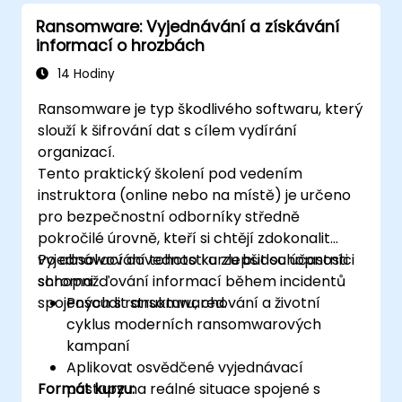
Ransomware: Vyjednávání a získávání
informací o hrozbách
14 Hodiny
Ransomware je typ škodlivého softwaru, který
slouží k šifrování dat s cílem vydírání
organizací.
Tento praktický školení pod vedením
instruktora (online nebo na místě) je určeno
pro bezpečnostní odborníky středně
pokročilé úrovně, kteří si chtějí zdokonalit
vyjednávací dovednosti a zlepšit schopnosti
Po absolvování tohoto kurzu budou účastníci
shromažďování informací během incidentů
schopni:
spojených s ransomwared.
Posoudit strukturu, chování a životní
cyklus moderních ransomwarových
kampaní
Aplikovat osvědčené vyjednávací
Formát kurzu:
postupy na reálné situace spojené s