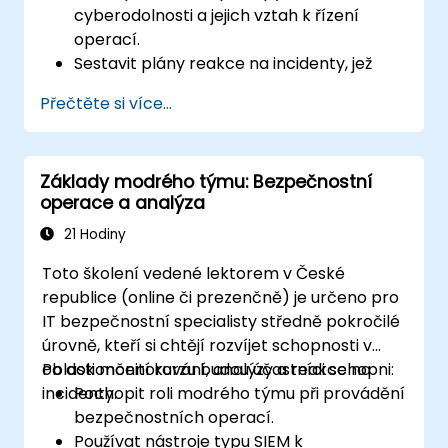
cyberodolnosti a jejich vztah k řízení
operací.
Sestavit plány reakce na incidenty, jež
pomohou udržet kontinuitu provozu.
Přečtěte si více...
Identifikovat potenciální kybernetické
hrozby a slabiny v daném prostředí.
Zavádět bezpečnostní protokoly s cílem
Základy modrého týmu: Bezpečnostní
minimalizovat rizika.
operace a analýza
Koordinovat reakci týmu během
kybernetických incidentů i procesu
21 Hodiny
obnovy.
Toto školení vedené lektorem v České
republice (online či prezenčně) je určeno pro
IT bezpečnostní specialisty středně pokročilé
úrovně, kteří si chtějí rozvíjet schopnosti v
oblasti monitorování, analýzy a reakce na
Po dokončení kurzu budou účastníci schopni:
incidenty.
Pochopit roli modrého týmu při provádění
bezpečnostních operací.
Používat nástroje typu SIEM k