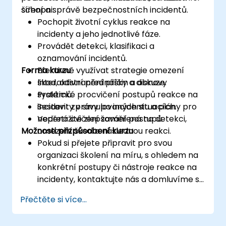
šíření a správě bezpečnostních incidentů.
schopni:
Pochopit životní cyklus reakce na
incidenty a jeho jednotlivé fáze.
Provádět detekci, klasifikaci a
oznamování incidentů.
Forma kurzu
Efektivně využívat strategie omezení
škod, odstranění příčin a obnovy
Interaktivní přednášky a diskuze.
systémů.
Praktické procvičení postupů reakce na
Sestavit zprávy po incidentu a plány pro
incidenty v simulovaných situacích.
nepřetržité zlepšování postupů.
Vedená cvičení zaměřená na detekci,
Možnosti přizpůsobení kurzu
omezení škod a následnou reakci.
Pokud si přejete připravit pro svou
organizaci školení na míru, s ohledem na
konkrétní postupy či nástroje reakce na
incidenty, kontaktujte nás a domluvíme se
na detailech.
Přečtěte si více...