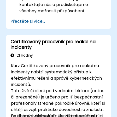
kontaktujte nás a prodiskutujeme
všechny možnosti přizpůsobení.
Přečtěte si více...
Certifikovaný pracovník pro reakci na
incidenty
21 Hodiny
Kurz Certifikovaný pracovník pro reakci na
incidenty nabízí systematický přístup k
efektivnímu řešení a správě kybernetických
incidentů.
Toto živé školení pod vedením lektora (online
či prezenčně) je určeno pro IT bezpečnostní
profesionály středně pokročilé úrovně, kteří si
chtějí osvojit praktické dovednosti a znalosti
potřebné k plánování, klasifikaci, omezení
Po absolvování tohoto kurzu budou účastníci