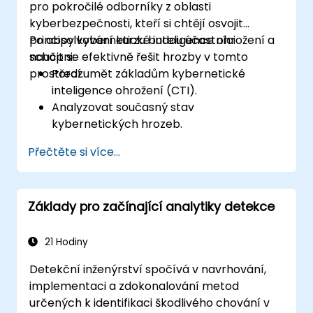
pro pokročilé odborníky z oblasti
kyberbezpečnosti, kteří si chtějí osvojit
principy kybernetické inteligence ohrožení a
Po absolvování kurzu budou účastníci
naučit se efektivně řešit hrozby v tomto
schopni:
prostředí.
Porozumět základům kybernetické
inteligence ohrožení (CTI).
Analyzovat současný stav
kybernetických hrozeb.
Shromažďovat a zpracovávat informace
Přečtěte si více...
využitelné k analýze rizik.
Provádět pokročilou analýzu hrozeb.
Využívat platformy pro kybernetickou
Základy pro začínající analytiky detekce
inteligenci (TIP) a automatizovat
související procesy.
21 Hodiny
Detekční inženýrství spočívá v navrhování,
implementaci a zdokonalování metod
určených k identifikaci škodlivého chování v