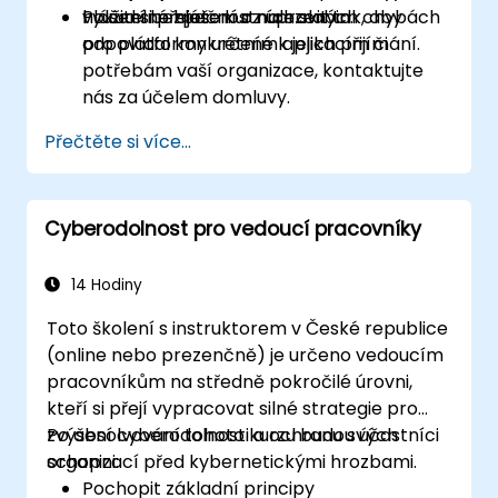
využitelné hlášení o nalezených chybách
hlášení bezpečnostních slabin.
Pokud si přejete kurz upravit tak, aby
pro platformy určené k jejich přijímání.
odpovídal konkrétním aplikacím či
potřebám vaší organizace, kontaktujte
nás za účelem domluvy.
Přečtěte si více...
Cyberodolnost pro vedoucí pracovníky
14 Hodiny
Toto školení s instruktorem v České republice
(online nebo prezenčně) je určeno vedoucím
pracovníkům na středně pokročilé úrovni,
kteří si přejí vypracovat silné strategie pro
zvýšení cyberodolnosti a ochranu svých
Po absolvování tohoto kurzu budou účastníci
organizací před kybernetickými hrozbami.
schopni:
Pochopit základní principy