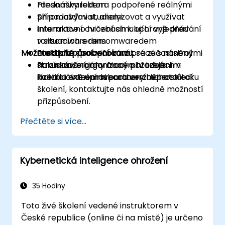
ransomwaredem
Přednášky lektora podpořené reálnými
Shromažďovat, analyzovat a využívat
případovými studiemi
informace o hrozbách k ochraně před
Interaktivní cvičení simulující vyjednávání
ransomwaredem
v situacích s ransomwaredem
Možnosti přizpůsobení kurzu:
Efektivně spolupracovat se zúčastněnými
Praktické procvičování práce s nástroji
stranami, orgány činnými v trestním
na získávání informací o hrozbách v
Pokud vaše organizace požaduje
řízení a externími partnery během útoku
kontrolovaném laboratorním prostředí
individuálně upravenou verzi tohoto
školení, kontaktujte nás ohledně možností
přizpůsobení.
Přečtěte si více...
Kybernetická inteligence ohrožení
35 Hodiny
Toto živé školení vedené instruktorem v
České republice (online či na místě) je určeno