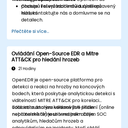
postupů řešení incidentů a systémů
Chcete-li si vyžádat individuálně upravený
hlášení.
kurz, kontaktujte nás a domluvme se na
detailech.
Přečtěte si více...
Ovládání Open-Source EDR a Mitre
ATT&CK pro hledání hrozeb
21 Hodiny
OpenEDR je open-source platforma pro
detekci a reakci na hrozby na koncových
bodech, která poskytuje analytickou detekci s
viditelností MITRE ATT&CK pro korelaci
událostí a analýzu kořenových příčin
Toto instruktorem védané živé školení (online
nepřátelské činnosti v reálném čase.
nebo na místě) je určeno pokročilým SOC
analytikům, hledačům hrozeb a
odpovídajícím na incidenty, kteří chtějí