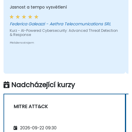
ost a tempo vysvětlení
Dalo mi t
potřebova
Level 3 a 
ica Galeazzi - Aethra Telecomunications SRL
oblasti.
- AI-Powered Cybersecurity: Advanced Threat Detection
ponse
no strojem
Kurz - Fun
Přeloženo stro
Nadcházející kurzy
MITRE ATT&CK
2026-09-22 09:30