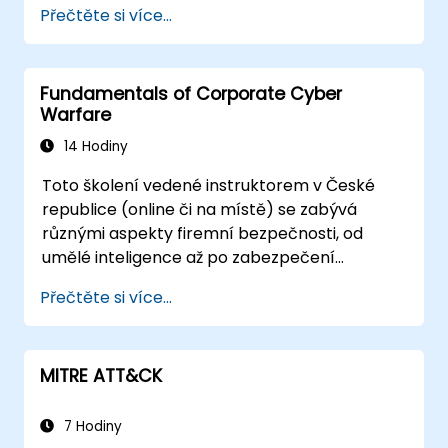
Přečtěte si více...
opatření.
Fundamentals of Corporate Cyber
Warfare
14 Hodiny
Toto školení vedené instruktorem v České
republice (online či na místě) se zabývá
různými aspekty firemní bezpečnosti, od
umělé inteligence až po zabezpečení
databází. Rovněž pokrývá nejnovější nástroje,
Přečtěte si více...
postupy a myšlenkové přístupy potřebné k
ochraně před útoky.
MITRE ATT&CK
7 Hodiny