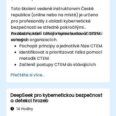
Toto školení vedené instruktorem České
republice (online nebo na místě) je určeno
pro profesionály z oblasti kybernetické
bezpečnosti se středně pokročilými
znalostmi, kteří chtějí implementovat CTEM
Po absolvování tohoto kurzu budou účastníci
ve svých organizacích.
schopni:
Pochopit principy a jednotlivé fáze CTEM.
Identifikovat a prioritizovat rizika pomocí
metodik CTEM.
Začlenit postupy CTEM do stávajících
bezpečnostních protokolů.
Přečtěte si více...
Používat nástroje a technologie určené k
kontinuálnímu řízení hrozeb.
Vytvořit strategie pro neustálé ověřování
DeepSeek pro kybernetickou bezpečnost
a zdokonalování bezpečnostních
a detekci hrozeb
opatření.
14 Hodiny