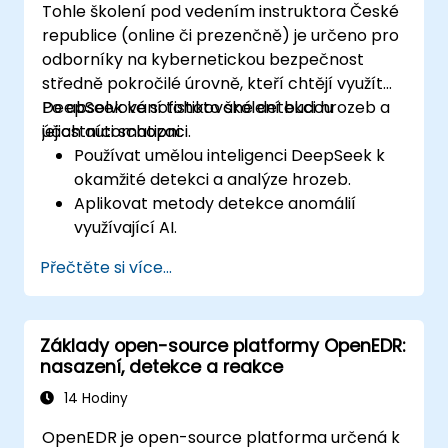
Tohle školení pod vedením instruktora České
republice (online či prezenčně) je určeno pro
odborníky na kybernetickou bezpečnost
středně pokročilé úrovně, kteří chtějí využít
DeepSeek ke sofistikované detekci hrozeb a
Po absolvování tohoto školení budou
jejich automatizaci.
účastníci schopni:
Používat umělou inteligenci DeepSeek k
okamžité detekci a analýze hrozeb.
Aplikovat metody detekce anomálií
využívající AI.
Automatizovat sledování bezpečnosti a
Přečtěte si více...
reakce na incidenty pomocí DeepSeek.
Integrovat DeepSeek do stávajících
systémů kybernetické obrany.
Základy open-source platformy OpenEDR:
nasazení, detekce a reakce
14 Hodiny
OpenEDR je open-source platforma určená k