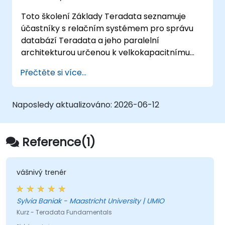
Toto školení Základy Teradata seznamuje
účastníky s relačním systémem pro správu
databází Teradata a jeho paralelní
architekturou určenou k velkokapacitnímu
zpracování dat. Probírají se v něm základní
Přečtěte si více...
koncepty, jako je instalace, architektura,
základy SQL i pokročilejší tématika – vše s
cílem vybavit datové inženýry potřebnými
Naposledy aktualizováno:
2026-06-12
znalostmi pro návrh firemních datových
skladů, relační modelování a distribuované
zpracování dotazů ve využití pro obchodní
Reference(1)
inteligenci.
vášnivý trenér
Sylvia Baniak - Maastricht University | UMIO
Kurz - Teradata Fundamentals