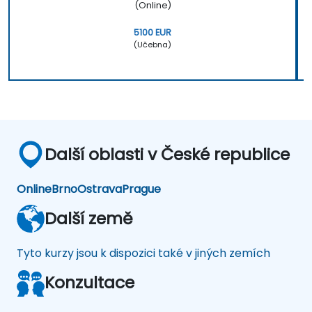
(Online)
5100 EUR
(Učebna)
Další oblasti v České republice
Online
Brno
Ostrava
Prague
Další země
Tyto kurzy jsou k dispozici také v jiných zemích
Konzultace