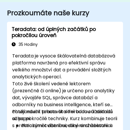
Prozkoumáte naše kurzy
Teradata: od úplných začátků po
pokročilou úroveň
35 Hodiny
Teradata je vysoce škálovatelná databázová
platforma navržená pro efektivní správu
velkého množství dat a provádění složitých
analytických operací.
Toto živé školení vedené lektorem
(prezenčně či online) je určeno pro analytiky
dat, vývojáře SQL, správce databází a
odborníky na business intelligence, kteří se
chtějí naučit pracovat s Teradou od základů
Po ukončení tohoto školení budou účastníci
až po pokročilé techniky. Kurz kombinuje teorii
schopni:
s praktickými cvičeními, díky nimž účastníci
Porozumět distribuované architektuře a