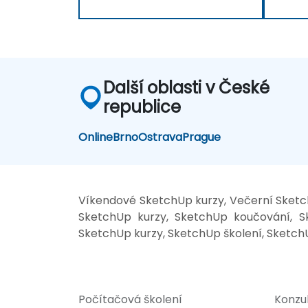
Další oblasti v České
republice
Online
Brno
Ostrava
Prague
Víkendové SketchUp kurzy, Večerní Sketch
SketchUp kurzy, SketchUp koučování, Sk
SketchUp kurzy, SketchUp školení, SketchU
Počítačová školení
Konzu