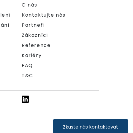
e
O nás
lení
Kontaktujte nás
vání
Partneři
Zákazníci
Reference
Kariéry
FAQ
T&C
Zkuste nás kontaktovat