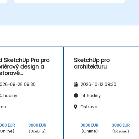
d SketchUp Pro pro
SketchUp pro
eriérový design a
architekturu
storové
delování
026-09-28 09:30
2026-10-12 09:30
4 hodiny
14 hodiny
rno
Ostrava
000 EUR
3000 EUR
3000 EUR
3000 EUR
Online)
(Online)
(Učebna)
(Učebna)