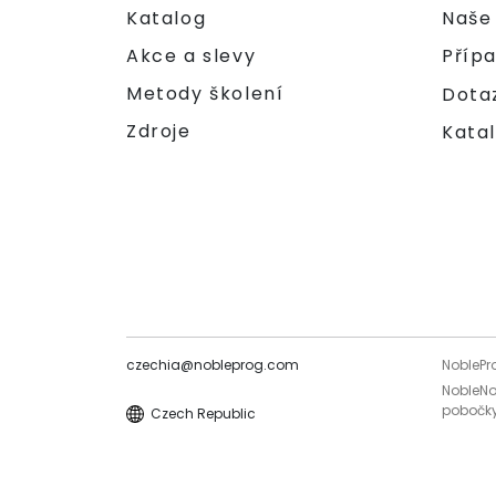
Katalog
Naše
Akce a slevy
Příp
Metody školení
Dota
Zdroje
Katal
czechia@nobleprog.com
NoblePr
NobleNo
pobočky
Czech Republic