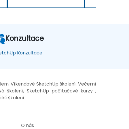
Konzultace
etchUp Konzultace
elem, Víkendové SketchUp školení, Večerní
vá školení, SketchUp počítačové kurzy ,
lní školení
O nás