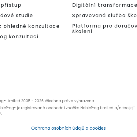
 přístup
Digitální transformac
adové studie
Spravovaná služba ško
Platforma pro doručo
z ohledně konzultace
školení
og konzultací
og® Limited 2005 -
2026
Všechna práva vyhrazena
bleProg® je registrovaná obchodní značka NobleProg Limited a/nebo její
.
Ochrana osobních údajů a cookies