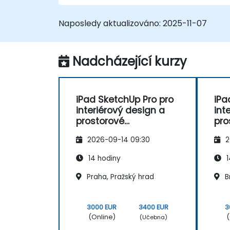
Naposledy aktualizováno:
2025-11-07
Nadcházející kurzy
iPad SketchUp Pro pro
iPa
interiérový design a
int
prostorové
pro
modelování
mo
2026-09-14 09:30
2
14 hodiny
1
Praha, Pražský hrad
B
3000 EUR
3400 EUR
3
(Online)
(
(Učebna)