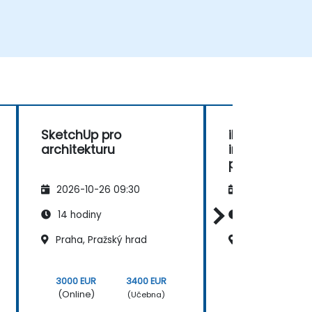
SketchUp pro
iPad SketchUp
architekturu
interiérový d
prostorové
modelování
2026-10-26 09:30
2026-11-09 09
14 hodiny
14 hodiny
Praha, Pražský hrad
Brno
3000 EUR
3400 EUR
3000 EUR
(Online)
(Online)
(Učebna)