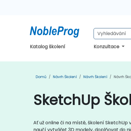
Katalog školení
Konzultace
Domů
Návrh Školení
Návrh Školení
Návrh Ško
SketchUp Škol
Ať už online či na místě, školení SketchUp
naučí vytvářet 3D modely, doplňovat do n