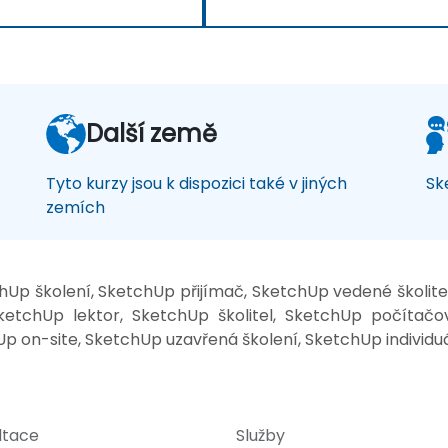
Další země
Tyto kurzy jsou k dispozici také v jiných
Sk
zemích
Up školení, SketchUp přijímač, SketchUp vedené školit
etchUp lektor, SketchUp školitel, SketchUp počítačo
p on-site, SketchUp uzavřená školení, SketchUp individuá
ltace
Služby