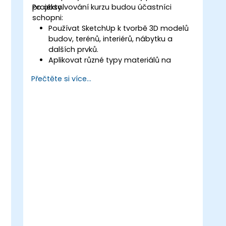
projekty.
Po absolvování kurzu budou účastníci
schopni:
Používat SketchUp k tvorbě 3D modelů
budov, terénů, interiérů, nábytku a
dalších prvků.
Aplikovat různé typy materiálů na
vnitřní i vnější části modelu.
Přečtěte si více...
Geolokalizovat model tak, aby bylo
možné zobrazit realistické prvky jako
například stíny.