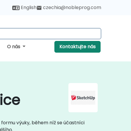
English
czechia@nobleprog.com
O nás
Kontaktujte nás
ice
u formu výuky, během níž se účastníci
lšího.