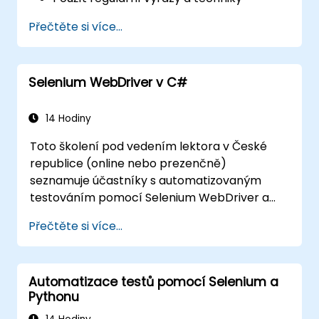
ověřování založené na vzorech.
Přečtěte si více...
Zvládnout výjimky, které zastavují běh
testů.
Programově vyhledávat webové objekty.
Selenium WebDriver v C#
Dynamicky zachytávat data z webových
ovládacích prvků.
Vytvořit framework pro datově řízené
14 Hodiny
testování.
Toto školení pod vedením lektora v České
Rozložit testování pomocí Selenium Grid.
republice (online nebo prezenčně)
seznamuje účastníky s automatizovaným
testováním pomocí Selenium WebDriver a
jazyka C# ve Visual Studio. Pokud nemáte
Přečtěte si více...
zkušenosti s programováním v C# nebo si
chcete své znalosti osvěžit, podívejte se na
kurz: C# pro automatizační testovací
Automatizace testů pomocí Selenium a
inženýry.
Pythonu