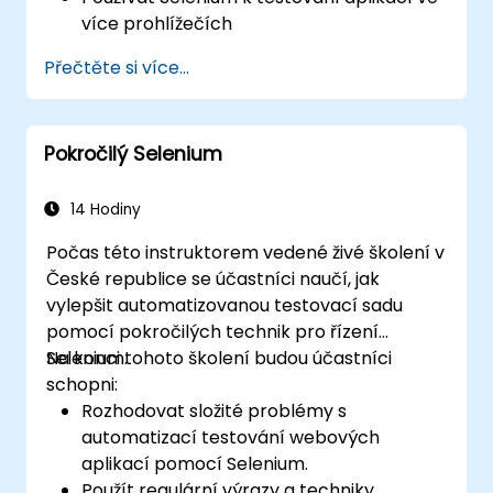
více prohlížečích
Distribuovat provádění testů pomocí
Přečtěte si více...
nástroje Selenium Grid
Spouštět regresní testy vytvořené v
Selenium prostřednictvím systému
Pokročilý Selenium
Jenkins
Vytvářet testovací i periodické reporty
pomocí nástroje Jenkins
14 Hodiny
Počas této instruktorem vedené živé školení v
České republice se účastníci naučí, jak
vylepšit automatizovanou testovací sadu
pomocí pokročilých technik pro řízení
Selenium.
Na konci tohoto školení budou účastníci
schopni:
Rozhodovat složité problémy s
automatizací testování webových
aplikací pomocí Selenium.
Použít regulární výrazy a techniky