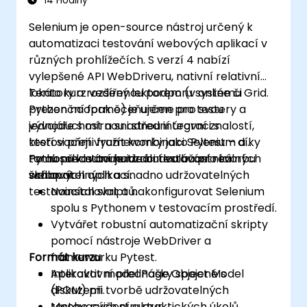
14 Hodiny
Selenium je open-source nástroj určený k
automatizaci testování webových aplikací v
různých prohlížečích. S verzí 4 nabízí
vylepšené API WebDriveru, nativní relativní
lokátory a rozšířenou podporu systému Grid.
Tento kurz vedený lektorem (v online či
Python naopak oceňujeme pro svou
prezenční formě) je určen pro testery a
jednoduchost a snadnou integraci s
vývojáře s mírnou i střední úrovní znalostí,
testovacími frameworky jako Pytest – díky
kteří si přejí využít kombinaci Selenium a
tomu představuje ideální volbu pro tvorbu
Pythonu k automatizaci testování reálných
Po absolvování kurzu budou účastníci
škálovatelných a snadno udržovatelných
webových aplikací.
schopni:
testovacích skriptů.
Nainstalovat a nakonfigurovat Selenium
spolu s Pythonem v testovacím prostředí.
Vytvářet robustní automatizační skripty
pomocí nástroje WebDriver a
Formát kurzu
frameworku Pytest.
Aplikovat model Page Object Model
Interaktivní přednášky spojené s
(POM) při tvorbě udržovatelných
diskuzemi.
testovacích struktur.
Mnoho cvičení a praktických úkolů.