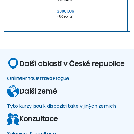
3000 EUR
(Učebna)
Další oblasti v České republice
Online
Brno
Ostrava
Prague
Další země
Tyto kurzy jsou k dispozici také v jiných zemích
Konzultace
Selenium Konzultace