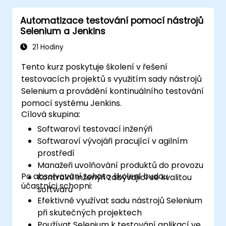
Automatizace testování pomocí nástrojů
Selenium a Jenkins
21 Hodiny
Tento kurz poskytuje školení v řešení
testovacích projektů s využitím sady nástrojů
Selenium a provádění kontinuálního testování
pomocí systému Jenkins.
Cílová skupina:
Softwaroví testovací inženýři
Softwaroví vývojáři pracující v agilním
prostředí
Manažeři uvolňování produktů do provozu
Po absolvování tohoto školení budou
Kontrolní inženýři zabývající se kvalitou
účastníci schopni:
softwaru
Efektivně využívat sadu nástrojů Selenium
při skutečných projektech
Používat Selenium k testování aplikací ve