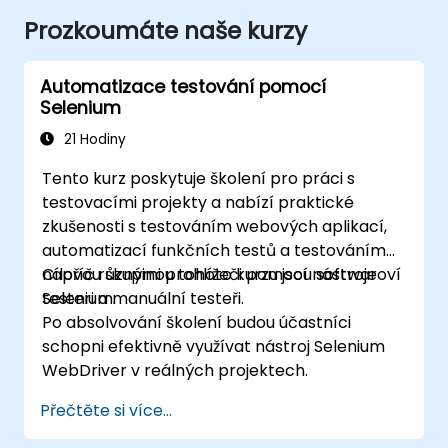
Prozkoumáte naše kurzy
Automatizace testování pomocí
Selenium
21 Hodiny
Tento kurz poskytuje školení pro práci s
testovacími projekty a nabízí praktické
zkušenosti s testováním webových aplikací,
automatizací funkčních testů a testováním
napříč různými prohlížeči pomocí nástroje
Cílovou skupinou tohoto kurzu jsou softwaroví
Selenium.
testeri a manuální testeři.
Po absolvování školení budou účastníci
schopni efektivně využívat nástroj Selenium
WebDriver v reálných projektech.
Přečtěte si více...