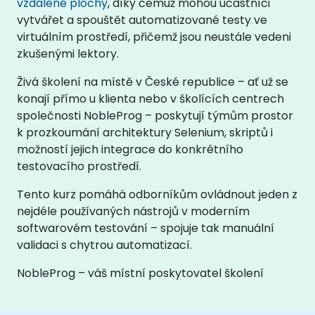
vzdálené plochy
, díky čemuž mohou účastníci
vytvářet a spouštět automatizované testy ve
virtuálním prostředí, přičemž jsou neustále vedeni
zkušenými lektory.
Živá školení na místě v České republice – ať už se
konají přímo u klienta nebo v školících centrech
společnosti NobleProg – poskytují týmům prostor
k prozkoumání architektury Selenium, skriptů i
možností jejich integrace do konkrétního
testovacího prostředí.
Tento kurz pomáhá odborníkům ovládnout jeden z
nejdéle používaných nástrojů v moderním
softwarovém testování – spojuje tak manuální
validaci s chytrou automatizací.
NobleProg – váš místní poskytovatel školení