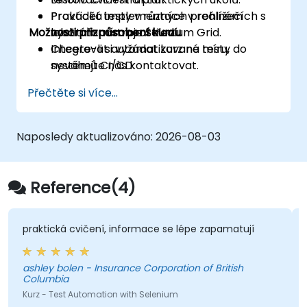
Provádět testy v různých prohlížečích s
Praktická implementace v reálném
Možnosti přizpůsobení kurzu
využitím nástroje Selenium Grid.
laboratorním prostředí.
Integrovat automatizované testy do
Chcete-li si vyžádat kurz na míru,
systémů CI/CD.
neváhejte nás kontaktovat.
Identifikovat a řešit běžné problémy a
Přečtěte si více...
uplatňovat osvědčené postupy pro
zajištění stability testů.
Naposledy aktualizováno:
2026-08-03
Reference(4)
praktická cvičení, informace se lépe zapamatují
ashley bolen - Insurance Corporation of British
Columbia
Kurz - Test Automation with Selenium