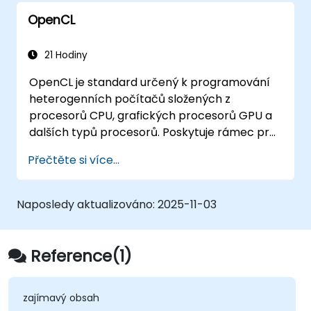
OpenCL
21 Hodiny
OpenCL je standard určený k programování
heterogenních počítačů složených z
procesorů CPU, grafických procesorů GPU a
dalších typů procesorů. Poskytuje rámec pro
definici platformy, která se skládá z
Přečtěte si více...
hostitelského zařízení – například CPU – a
jednoho či více výpočetních zařízení jako je
GPU, a také programovací jazyk založený na
Naposledy aktualizováno:
2025-11-03
C určený k tvorbě programů pro tato
zařízení. Díky OpenCL mohou programátoři
vytvářet úlohově i datově paralelní programy,
Reference(1)
které efektivně využívají různé typy
procesorů v jediném systému.
zajímavý obsah