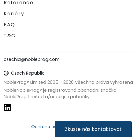
Reference
Kariéry
FAQ
T&C
czechia@nobleprog.com
Czech Republic
NobleProg® Limited 2005 -
2026
Všechna práva vyhrazena
NobleNobleProg® je registrovaná obchodní značka
NobleProg Limited a/nebo její pobočky.
Ochrana osobních údajů a cookies
Zkuste nás kontaktovat