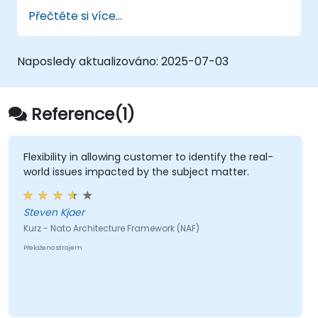
Propojit požadavky zainteresovaných
Přečtěte si více...
stran s konkrétními architektonickými
prvky.
Používat nástroje jako například Sparx
Naposledy aktualizováno:
2025-07-03
Enterprise Architect k vytváření modelů
splňujících požadavky NAF.
Reference(1)
Flexibility in allowing customer to identify the real-
world issues impacted by the subject matter.
Steven Kjaer
Kurz - Nato Architecture Framework (NAF)
Přeloženo strojem