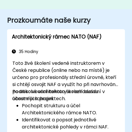
Prozkoumáte naše kurzy
Architektonický rámec NATO (NAF)
35 Hodiny
Toto živé školení vedené instruktorem v
České republice (online nebo na místě) je
určeno pro profesionály střední úrovně, kteří
si chtějí osvojit NAF a využít ho při navrhování
podnikové architektury a rozhodování v
Po absolvování tohoto školení budou
obranných projektech.
účastníci schopni:
Pochopit strukturu a účel
Architektonického rámce NATO.
Identifikovat a popsat jednotlivé
architektonické pohledy v rámci NAF.