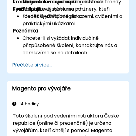
Kromě toho se zaměříme i na budoucí trendy
shopu založeným na Magentu
Magenta ve svých společnostech
využití tohoto systému na trhu.
Forma kurzu
Propojit svůj systém s partnery, kteří
rovněž využívají Magento
Přednášky střídané diskuzemi, cvičeními a
praktickými ukázkami
Poznámka
Chcete-li si vyžádat individuálně
přizpůsobené školení, kontaktujte nás a
domluvíme se na detailech.
Přečtěte si více...
Magento pro vývojáře
14 Hodiny
Toto školení pod vedením instruktora České
republice (online či prezenčně) je určeno
vývojářům, kteří chtějí s pomocí Magenta