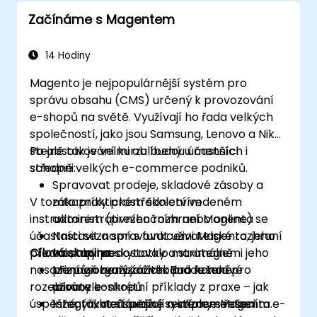
Začínáme s Magentem
14 Hodiny
Magento je nejpopulárnější systém pro
správu obsahu (CMS) určený k provozování
e-shopů na světě. Využívají ho řada velkých
společností, jako jsou Samsung, Lenovo a Nike,
stejně tak je velmi oblíbený u menších i
Po absolvování kurzu budou účastníci
středně velkých e-commerce podniků.
schopni:
Spravovat prodeje, skladové zásoby a
V tomto praktickém školení vedeném
zákazníky prostřednictvím
instruktorem (prezenčním nebo online) se
administrativního rozhraní Magenta
účastníci seznamí s funkcemi Magenta, jeho
Nastavit a spravovat uživatelské rozhraní
přednostmi i nedostatky a strategiemi jeho
Cílová skupina
tak, aby poskytovalo maximálně
nasazení v organizacích. Budou také
přizpůsobený zážitek pro koncové
Managři zvažující vhodná řešení pro
rozebírány konkrétní příklady z praxe – jak
uživatele
provoz e-shopů
úspěšné, tak neúspěšné realizace Magenta.
Integrovat stávající systémy s řešením e-
Inženýři, kteří uvažují o implementaci