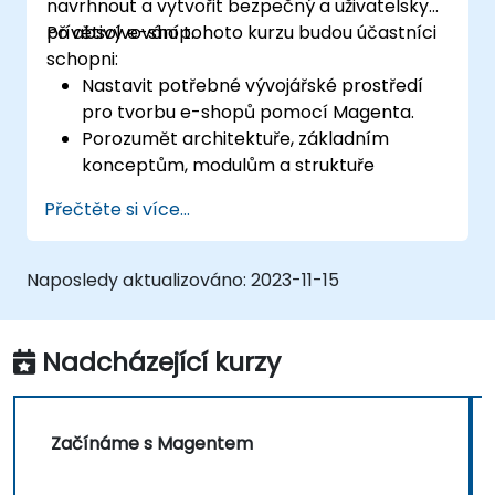
navrhnout a vytvořit bezpečný a uživatelsky
přívětivý e-shop.
Po absolvování tohoto kurzu budou účastníci
schopni:
Nastavit potřebné vývojářské prostředí
pro tvorbu e-shopů pomocí Magenta.
Porozumět architektuře, základním
konceptům, modulům a struktuře
souborů v rámci Magenta.
Přečtěte si více...
Vytvořit funkční a spolehlivý online
obchod pomocí přizpůsobení
jednotlivých komponent a modulů.
Naposledy aktualizováno:
2023-11-15
Zavést postupy zvyšující bezpečnost v
Magentu, aby se snížilo riziko zranitelností
a možných kybernetických útoků.
Nadcházející kurzy
Začínáme s Magentem