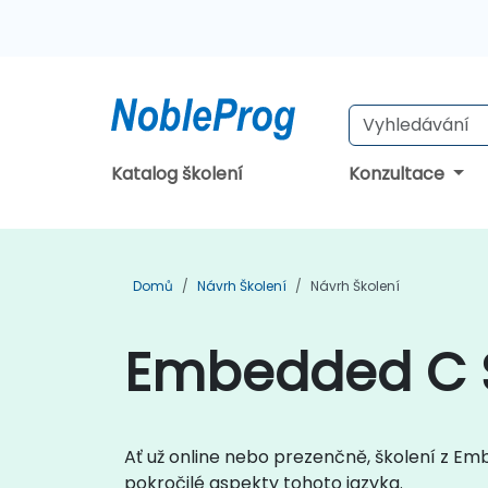
Katalog školení
Konzultace
Domů
Návrh Školení
Návrh Školení
Embedded C Š
Ať už online nebo prezenčně, školení z Em
pokročilé aspekty tohoto jazyka.