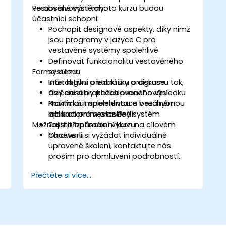
vestavěné systémy.
Po absolvování tohoto kurzu budou
účastníci schopni:
Pochopit designové aspekty, díky nimž
jsou programy v jazyce C pro
vestavěné systémy spolehlivé
Definovat funkcionalitu vestavěného
Forma kurzu:
systému
Určit logiku a strukturu programu tak,
Interaktivní přednášky a diskuse
aby dosáhly požadovaného výsledku
Cvičení a praktická procvičování
Navrhnout spolehlivou a bezchybnou
Praktická implementace v reálném
aplikaci pro vestavěný systém
laboratorním prostředí
Možnosti přizpůsobení kurzu:
Zajistit optimální výkon na cílovém
hardwaru
Chcete-li si vyžádat individuálně
upravené školení, kontaktujte nás
prosím pro domluvení podrobností.
Přečtěte si více...