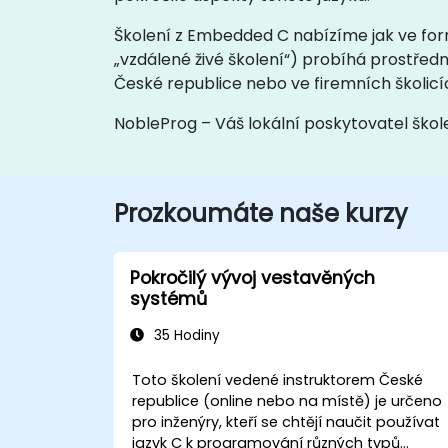
Školení z Embedded C nabízíme jak ve formě
„vzdálené živé školení“) probíhá prostředn
České republice nebo ve firemních školic
NobleProg – Váš lokální poskytovatel škol
Prozkoumáte naše kurzy
Pokročilý vývoj vestavěných
systémů
35 Hodiny
Toto školení vedené instruktorem České
republice (online nebo na místě) je určeno
pro inženýry, kteří se chtějí naučit používat
jazyk C k programování různých typů