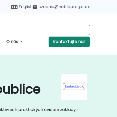
English
czechia@nobleprog.com
O nás
Kontaktujte nás
ublice
tivních praktických cvičení základy i