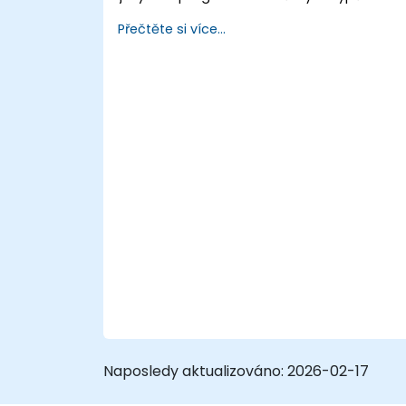
mikrokontrolerů založených na odlišných
Přečtěte si více...
procesorových architekturách (8051, ARM
CORTEX M-3 a ARM9).
Naposledy aktualizováno:
2026-02-17