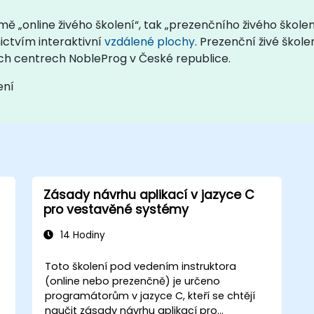
 „online živého školení“, tak „prezenčního živého školení
ictvím interaktivní
vzdálené plochy
. Prezenční živé škol
ích centrech NobleProg v České republice.
ení
Zásady návrhu aplikací v jazyce C
pro vestavěné systémy
14 Hodiny
Toto školení pod vedením instruktora
(online nebo prezenčně) je určeno
programátorům v jazyce C, kteří se chtějí
naučit zásady návrhu aplikací pro