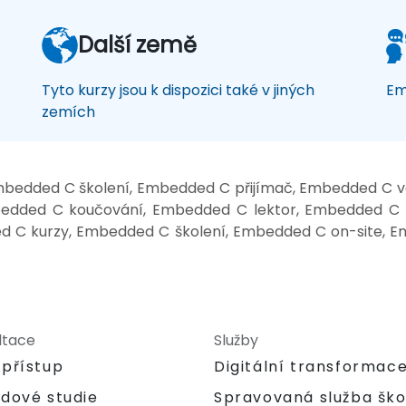
Další země
Tyto kurzy jsou k dispozici také v jiných
Em
zemích
bedded C školení, Embedded C přijímač, Embedded C 
edded C koučování, Embedded C lektor, Embedded C š
 C kurzy, Embedded C školení, Embedded C on-site, 
ltace
Služby
 přístup
Digitální transformac
adové studie
Spravovaná služba ško