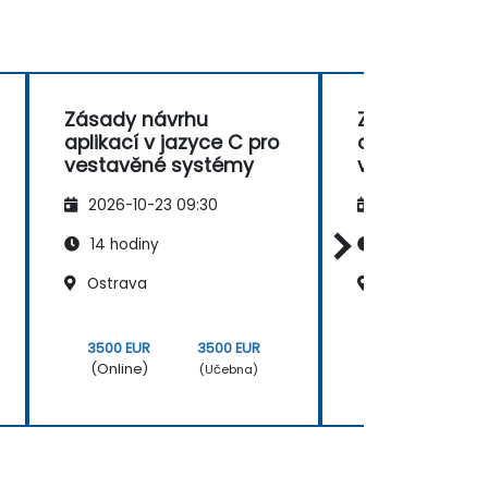
Zásady návrhu
Zásady návr
aplikací v jazyce C pro
aplikací v jaz
vestavěné systémy
vestavěné s
2026-10-23 09:30
2026-11-06 09
14 hodiny
14 hodiny
Ostrava
Praha, Pražský
3500 EUR
3500 EUR
3500 EUR
(Online)
(Online)
(Učebna)