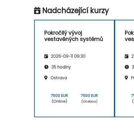
Nadcházející kurzy
Pokročilý vývoj
Pok
vestavěných systémů
ves
2026-09-11 09:30
2
35 hodiny
3
Ostrava
P
7500 EUR
7500 EUR
7
(Online)
(
(Učebna)